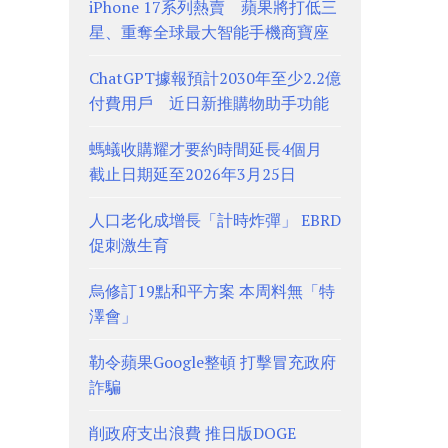
iPhone 17系列熱賣 蘋果將打低三
星、重奪全球最大智能手機商寶座
ChatGPT據報預計2030年至少2.2億
付費用戶 近日新推購物助手功能
螞蟻收購耀才要約時間延長4個月
截止日期延至2026年3月25日
人口老化成增長「計時炸彈」 EBRD
促刺激生育
烏修訂19點和平方案 本周料無「特
澤會」
勒令蘋果Google整頓 打擊冒充政府
詐騙
削政府支出浪費 推日版DOGE