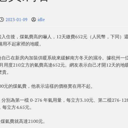
2023-01-09
idle
入住後，煤氣費高的嚇人，12天繳費652元（人民幣，下同）
聲稱用不起家裡的地暖。
紛自己在新房內加裝供暖系統來緩解南方冬天的濕冷。據杭州一
2月用度210立方的氣費高達652元。網友表示自己才開12天的地
麼貴。
000元的煤氣費，他表示這樣的價格實在用不起。
第一檔 0-276 年氣用量，每立方3.10元、第二檔276-12
每立方4.65元。
煤氣費就高達2100元。