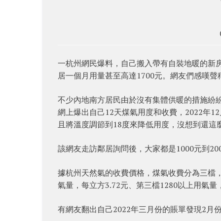
一杭州網民爆料，自己搬入帶有自裝地暖的新房
居一個月用量甚至高達1700元。網友們感嘆
不少內地南方居民由於沒有集體供暖的措施紛
網上爆出自己12天煤氣用度和收費，2022年1
且將溫度調節到18度來降低用度，沒想到還這
該網友走訪鄰居詢問後，大家都是1000元到2
據杭州天然氣的收費價格，煤氣收費分為三檔，分別為
氣量，每立方3.72元、第三檔1280以上用氣量，
有網友翻出自己2022年三月份的賬單發現2月份