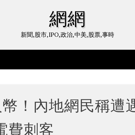
網網
新聞,股市,IPO,政治,中美,股票,事時
0人幣！內地網民稱遭
電費刺客