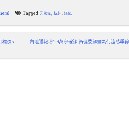
Tagged
,
,
neral
天然氣
杭州
煤氣
目標價5
內地通報增1.4萬宗確診 衛健委解畫為何流感季