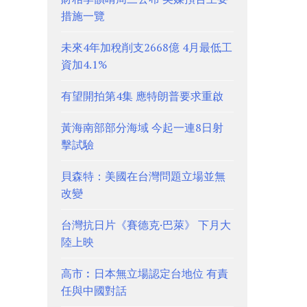
措施一覽
未來4年加稅削支2668億 4月最低工
資加4.1%
有望開拍第4集 應特朗普要求重啟
黃海南部部分海域 今起一連8日射
擊試驗
貝森特：美國在台灣問題立場並無
改變
台灣抗日片《賽德克·巴萊》 下月大
陸上映
高市︰日本無立場認定台地位 有責
任與中國對話