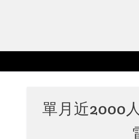
Skip
to
content
單月近200