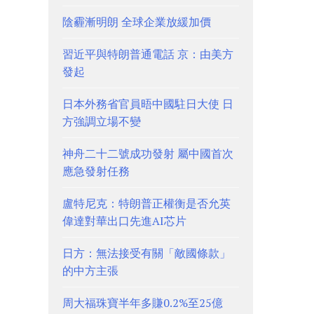
陰霾漸明朗 全球企業放緩加價
習近平與特朗普通電話 京：由美方
發起
日本外務省官員晤中國駐日大使 日
方強調立場不變
神舟二十二號成功發射 屬中國首次
應急發射任務
盧特尼克：特朗普正權衡是否允英
偉達對華出口先進AI芯片
日方：無法接受有關「敵國條款」
的中方主張
周大福珠寶半年多賺0.2%至25億