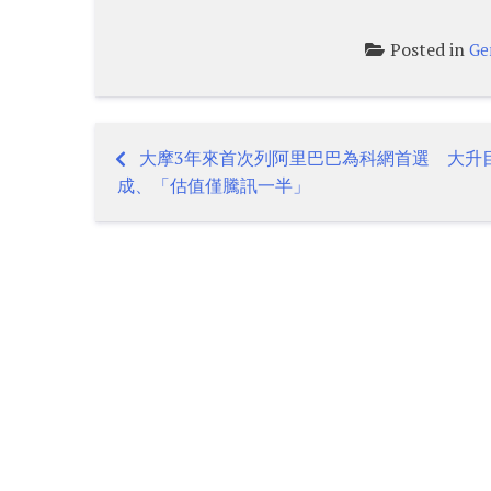
Posted in
Ge
大摩3年來首次列阿里巴巴為科網首選 大升
Post
成、「估值僅騰訊一半」
navigation