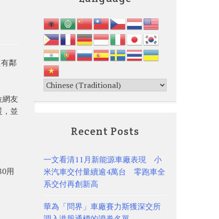
還有鄰
位網友
暖，並
Recent Posts
一文看清11月新能源車廠表現 小
80用
米汽車交付量續逾4萬台 零跑車全
系交付再創新高
華為「問界」車廠賽力斯獲深交所
調入港股通標的證券名單