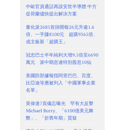
中歐官員通話再談安世半導體 中方
促荷蘭儘快提出解決方案
量化派2685首掛開報26元升逾1.6
倍、一手賺8100元 超購9365倍、
成主板新「超購王」
冠忠巴士半年純利大增9.5倍至6690
萬元 派中期息連特別股息10仙
美國防部據報指阿里巴巴、百度、
比亞迪等應被列入「中國軍事企業
名單」
英偉達7頁備忘曝光 罕有大反擊
Michael Burry、「6100億美元舞
弊」、「折舊年期」質疑