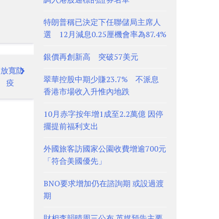
特朗普稱已決定下任聯儲局主席人
選 12月減息0.25厘機會率為87.4%
銀價再創新高 突破57美元
節放寬防
翠華控股中期少賺23.7% 不派息
疫
香港市場收入升惟內地跌
10月赤字按年增1成至2.2萬億 因停
擺提前福利支出
外國旅客訪國家公園收費增逾700元
「符合美國優先」
BNO要求增加仍在諮詢期 或設過渡
期
財相李韻晴周三公布 英媒預告主要