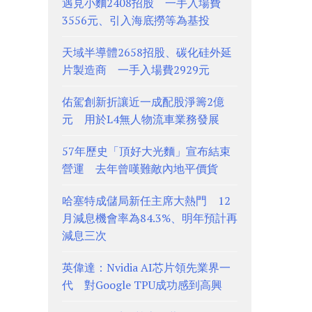
遇見小麵2408招股 一手入場費
3556元、引入海底撈等為基投
天域半導體2658招股、碳化硅外延
片製造商 一手入場費2929元
佑駕創新折讓近一成配股淨籌2億
元 用於L4無人物流車業務發展
57年歷史「頂好大光麵」宣布結束
營運 去年曾嘆難敵內地平價貨
哈塞特成儲局新任主席大熱門 12
月減息機會率為84.3%、明年預計再
減息三次
英偉達：Nvidia AI芯片領先業界一
代 對Google TPU成功感到高興