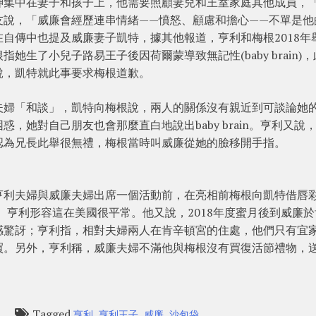
神集中在妻子和孩子上，他需要照顧妻兒和王室家庭其他成員，
友說，「威廉會經歷連串情緒——憤怒、顧慮和擔心——不單是他
自傳中也提及威廉妻子凱特，據其他報道，亨利和梅根2018年
生了小兒子路易王子後因荷爾蒙導致無記性(baby brain)，
說，凱特就此事要求梅根道歉。
夫婦「和談」，凱特向梅根說，兩人的關係沒有親近到可談論她
，她對自己朋友也會那麼直白地說出baby brain。亨利又說
認為兄長此舉很無禮，梅根當時叫威廉從她的臉移開手指。
亨利夫婦與威廉夫婦出席一個活動前，在亮相前梅根向凱特借唇彩
。亨利形容這在美國很平常。他又說，2018年度蜜月後到威廉於
感驚訝；亨利指，相對夫婦兩人在肯辛頓宮的住處，他們只有宜
買。另外，亨利稱，威廉夫婦不滿他與梅根沒有買復活節禮物，
Tagged
,
,
,
l
亨利
亨利王子
威廉
沙包袋