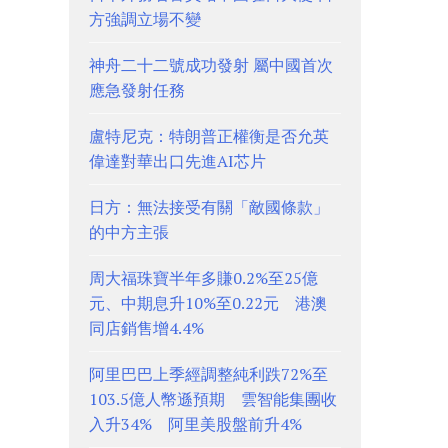
方強調立場不變
神舟二十二號成功發射 屬中國首次
應急發射任務
盧特尼克：特朗普正權衡是否允英
偉達對華出口先進AI芯片
日方：無法接受有關「敵國條款」
的中方主張
周大福珠寶半年多賺0.2%至25億
元、中期息升10%至0.22元 港澳
同店銷售增4.4%
阿里巴巴上季經調整純利跌72%至
103.5億人幣遜預期 雲智能集團收
入升34% 阿里美股盤前升4%