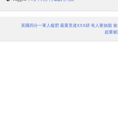
英國四分一軍人癡肥 最重竟達XXX磅 有人要抽脂 逾5
超重被