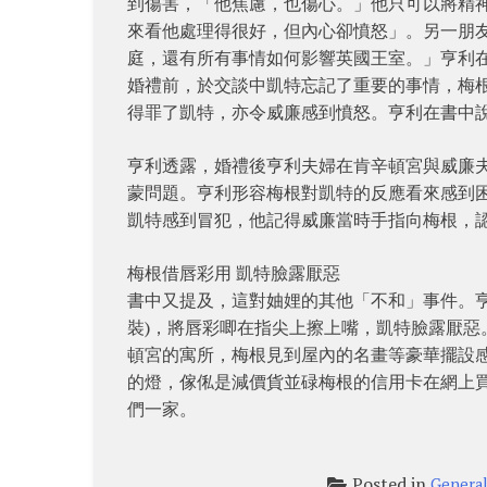
到傷害，「他焦慮，也傷心。」他只可以將精
來看他處理得很好，但內心卻憤怒」。另一朋
庭，還有所有事情如何影響英國王室。」亨利在
婚禮前，於交談中凱特忘記了重要的事情，梅根指她
得罪了凱特，亦令威廉感到憤怒。亨利在書中
亨利透露，婚禮後亨利夫婦在肯辛頓宮與威廉
蒙問題。亨利形容梅根對凱特的反應看來感到困惑
凱特感到冒犯，他記得威廉當時手指向梅根，
梅根借唇彩用 凱特臉露厭惡
書中又提及，這對妯娌的其他「不和」事件。
裝)，將唇彩唧在指尖上擦上嘴，凱特臉露厭惡
頓宮的寓所，梅根見到屋內的名畫等豪華擺設
的燈，傢俬是減價貨並碌梅根的信用卡在網上
們一家。
Posted in
Genera