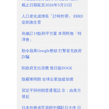
截止日期延至2026年3月25日
人口老化成增長「計時炸彈」 EBRD
促刺激生育
烏修訂19點和平方案 本周料無「特
澤會」
勒令蘋果Google整頓 打擊冒充政府
詐騙
削政府支出浪費 推日版DOGE
陰霾漸明朗 全球企業放緩加價
習近平與特朗普通電話 京：由美方
發起
日本外務省官員晤中國駐日大使 日