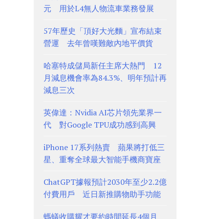
元 用於L4無人物流車業務發展
57年歷史「頂好大光麵」宣布結束
營運 去年曾嘆難敵內地平價貨
哈塞特成儲局新任主席大熱門 12
月減息機會率為84.3%、明年預計再
減息三次
英偉達：Nvidia AI芯片領先業界一
代 對Google TPU成功感到高興
iPhone 17系列熱賣 蘋果將打低三
星、重奪全球最大智能手機商寶座
ChatGPT據報預計2030年至少2.2億
付費用戶 近日新推購物助手功能
螞蟻收購耀才要約時間延長4個月