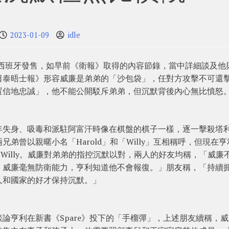
2023-01-09
idle
早在西班牙發售，如早前《衛報》取得的內容節錄，當中詳細談及他
日泰晤士報》形容威廉是弟弟的「沙包袋」，任對方攻擊不可還
置信地忠誠」，他不能公開駁斥弟弟，但沉默背後內心無比憤怒
年失身、吸毒和派駐阿富汗時像在棋盤的棋子一樣，逐一擊殺塔
弟曾以親暱小名「Harold」和「Willy」互相稱呼，但現在亨
前口中的Willy。威廉對弟弟的指控沉默以對，兩人的好友均稱，「威廉
。威廉毫無防衛能力，亨利知道他不會報復。」朋友稱，「持續
人和國家的好才保持沉默。」
論亨利在新書《Spare》投下的「手榴彈」，上述朋友續稱，