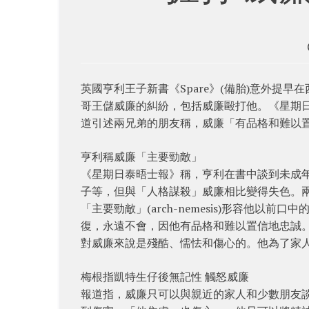
英國亨利王子新書《Spare》(備胎)意外提
哥王儲威廉的糾紛，包括威廉毆打他。《星期
道引述兩兄弟的朋友稱，威廉「有品格和難以
亨利稱威廉「主要勁敵」
《星期日泰晤士報》稱，亨利在書中談到未成
子等，但與「人格謀殺」威廉相比變得失色。兩兄
「主要勁敵」(arch-nemesis)形容他以
復，永遠不會，因他有品格和難以置信地忠誠
對威廉來說是殘酷、懦怯和傷心的。他為了家
梅根指凱特生仔後無記性 觸怒威廉
報道指，威廉只可以與親近的家人和少數朋友談