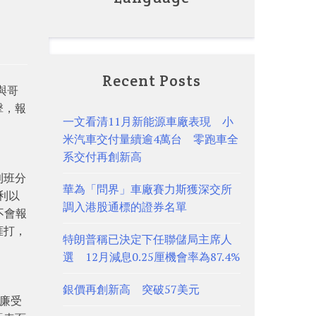
Recent Posts
與哥
擊，報
一文看清11月新能源車廠表現 小
。
米汽車交付量續逾4萬台 零跑車全
系交付再創新高
利班分
華為「問界」車廠賽力斯獲深交所
利以
調入港股通標的證券名單
不會報
捱打，
特朗普稱已決定下任聯儲局主席人
選 12月減息0.25厘機會率為87.4%
銀價再創新高 突破57美元
威廉受