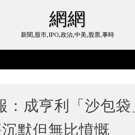
網網
新聞,股市,IPO,政治,中美,股票,事時
報：成亨利「沙包袋
廉沉默但無比憤慨