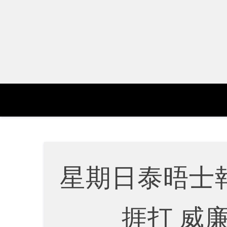
Skip
to
content
星期日泰晤士
捱打 威