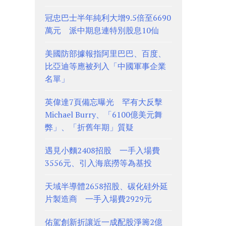
冠忠巴士半年純利大增9.5倍至6690
萬元 派中期息連特別股息10仙
美國防部據報指阿里巴巴、百度、
比亞迪等應被列入「中國軍事企業
名單」
英偉達7頁備忘曝光 罕有大反擊
Michael Burry、「6100億美元舞
弊」、「折舊年期」質疑
遇見小麵2408招股 一手入場費
3556元、引入海底撈等為基投
天域半導體2658招股、碳化硅外延
片製造商 一手入場費2929元
佑駕創新折讓近一成配股淨籌2億