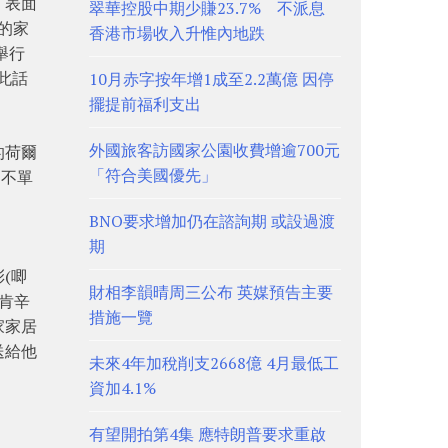
「表面
翠華控股中期少賺23.7% 不派息
的家
香港市場收入升惟內地跌
舉行
此話
10月赤字按年增1成至2.2萬億 因停
擺提前福利支出
外國旅客訪國家公園收費增逾700元
的荷爾
「符合美國優先」
，不單
BNO要求增加仍在諮詢期 或設過渡
期
(唧
財相李韻晴周三公布 英媒預告主要
肯辛
措施一覽
家家居
送給他
未來4年加稅削支2668億 4月最低工
資加4.1%
有望開拍第4集 應特朗普要求重啟