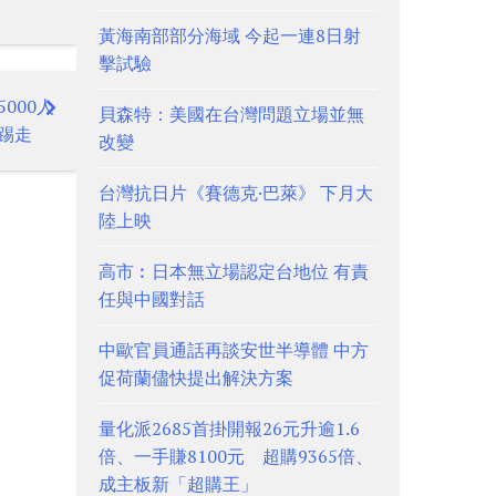
黃海南部部分海域 今起一連8日射
擊試驗
000人
貝森特：美國在台灣問題立場並無
踢走
改變
台灣抗日片《賽德克·巴萊》 下月大
陸上映
高市︰日本無立場認定台地位 有責
任與中國對話
中歐官員通話再談安世半導體 中方
促荷蘭儘快提出解決方案
量化派2685首掛開報26元升逾1.6
倍、一手賺8100元 超購9365倍、
成主板新「超購王」