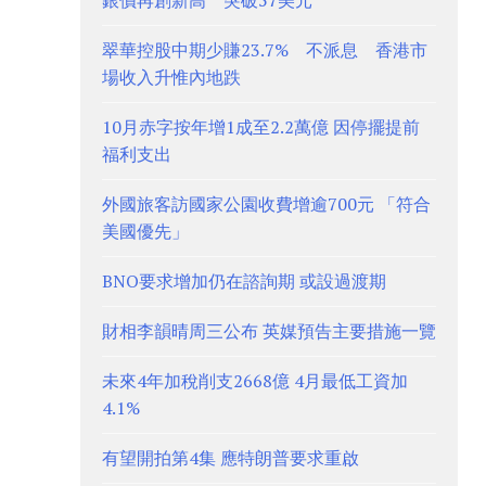
銀價再創新高 突破57美元
翠華控股中期少賺23.7% 不派息 香港市
場收入升惟內地跌
10月赤字按年增1成至2.2萬億 因停擺提前
福利支出
外國旅客訪國家公園收費增逾700元 「符合
美國優先」
BNO要求增加仍在諮詢期 或設過渡期
財相李韻晴周三公布 英媒預告主要措施一覽
未來4年加稅削支2668億 4月最低工資加
4.1%
有望開拍第4集 應特朗普要求重啟