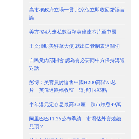
高市稱政府立場一貫 北京促立即收回錯誤言
論
美方控4人走私數百顆英偉達芯片至中國
王文濤晤美駐華大使 就出口管制表達關切
自民黨內部開會 認為有必要同中方保持溝通
對話
彭博：美官員討論售中國H200高階AI芯
片 英偉達跌幅收窄 道指升493點
半年港元定存息最高3.3厘 跌市賺息49萬
阿里巴巴11.25公布季績 市場估外賣燒錢
見頂？