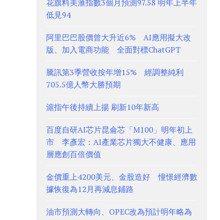
花旗料美滙指數3個月預測97.58 明年上半年
低見94
阿里巴巴股價曾大升近6% AI應用擬大改
版、加入電商功能 全面對標ChatGPT
騰訊第3季營收按年增15% 經調整純利
705.5億人幣大勝預期
滬指午後持續上揚 刷新10年新高
百度自研AI芯片昆侖芯「M100」明年初上
市 李彥宏：AI產業芯片獨大不健康、應用
層應創百倍價值
金價重上4200美元、金股造好 憧憬經濟數
據恢復為12月再減息鋪路
油市預測大轉向、OPEC改為預計明年略為