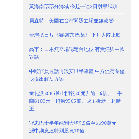
黃海南部部分海域 今起一連8日射擊試驗
貝森特：美國在台灣問題立場並無改變
台灣抗日片《賽德克·巴萊》 下月大陸上映
高市︰日本無立場認定台地位 有責任與中國
對話
中歐官員通話再談安世半導體 中方促荷蘭儘
快提出解決方案
量化派2685首掛開報26元升逾1.6倍、一手
賺8100元 超購9365倍、成主板新「超購
王」
冠忠巴士半年純利大增9.5倍至6690萬元
派中期息連特別股息10仙