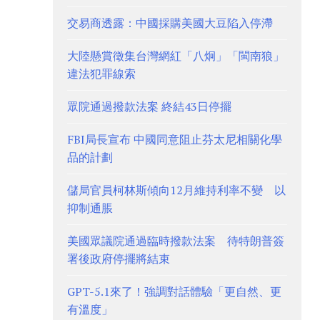
交易商透露：中國採購美國大豆陷入停滯
大陸懸賞徵集台灣網紅「八炯」「閩南狼」
違法犯罪線索
眾院通過撥款法案 終結43日停擺
FBI局長宣布 中國同意阻止芬太尼相關化學
品的計劃
儲局官員柯林斯傾向12月維持利率不變 以
抑制通脹
美國眾議院通過臨時撥款法案 待特朗普簽
署後政府停擺將結束
GPT-5.1來了！強調對話體驗「更自然、更
有溫度」