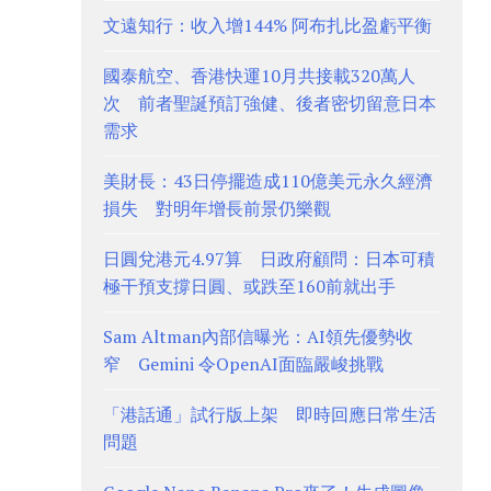
文遠知行：收入增144% 阿布扎比盈虧平衡
國泰航空、香港快運10月共接載320萬人
次 前者聖誕預訂強健、後者密切留意日本
需求
美財長：43日停擺造成110億美元永久經濟
損失 對明年增長前景仍樂觀
日圓兌港元4.97算 日政府顧問：日本可積
極干預支撐日圓、或跌至160前就出手
Sam Altman內部信曝光：AI領先優勢收
窄 Gemini 令OpenAI面臨嚴峻挑戰
「港話通」試行版上架 即時回應日常生活
問題