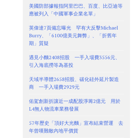
美國防部據報指阿里巴巴、百度、比亞迪等
應被列入「中國軍事企業名單」
英偉達7頁備忘曝光 罕有大反擊Michael
Burry、「6100億美元舞弊」、「折舊年
期」質疑
遇見小麵2408招股 一手入場費3556元、
引入海底撈等為基投
天域半導體2658招股、碳化硅外延片製造
商 一手入場費2929元
佑駕創新折讓近一成配股淨籌2億元 用於
L4無人物流車業務發展
57年歷史「頂好大光麵」宣布結束營運 去
年曾嘆難敵內地平價貨