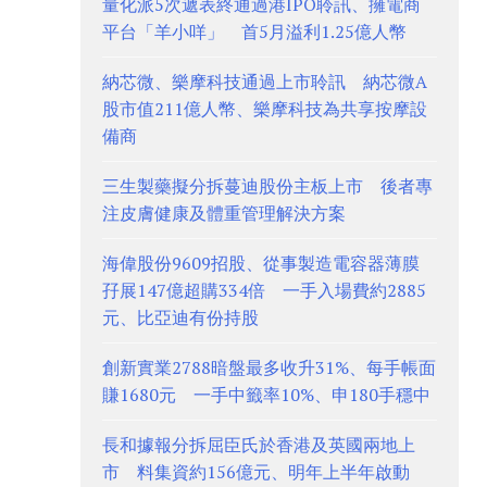
量化派5次遞表終通過港IPO聆訊、擁電商
平台「羊小咩」 首5月溢利1.25億人幣
納芯微、樂摩科技通過上市聆訊 納芯微A
股市值211億人幣、樂摩科技為共享按摩設
備商
三生製藥擬分拆蔓迪股份主板上市 後者專
注皮膚健康及體重管理解決方案
海偉股份9609招股、從事製造電容器薄膜
孖展147億超購334倍 一手入場費約2885
元、比亞迪有份持股
創新實業2788暗盤最多收升31%、每手帳面
賺1680元 一手中籤率10%、申180手穩中
長和據報分拆屈臣氏於香港及英國兩地上
市 料集資約156億元、明年上半年啟動