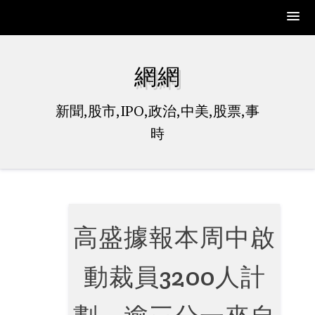
Skip
to
網網
content
新聞,股市,IPO,政治,中美,股票,事
時
高盛據報本周中啟
動裁員3200人計