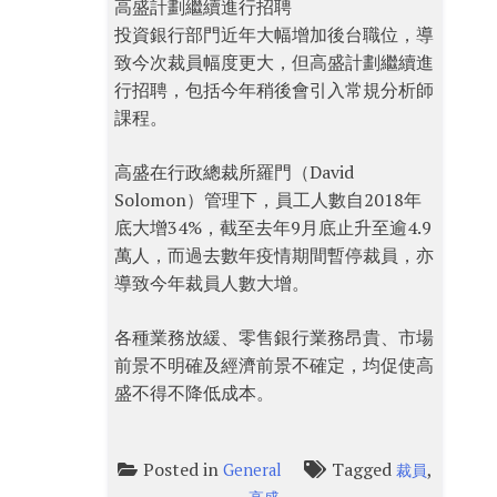
高盛計劃繼續進行招聘
投資銀行部門近年大幅增加後台職位，導
致今次裁員幅度更大，但高盛計劃繼續進
行招聘，包括今年稍後會引入常規分析師
課程。
高盛在行政總裁所羅門（David
Solomon）管理下，員工人數自2018年
底大增34%，截至去年9月底止升至逾4.9
萬人，而過去數年疫情期間暫停裁員，亦
導致今年裁員人數大增。
各種業務放緩、零售銀行業務昂貴、市場
前景不明確及經濟前景不確定，均促使高
盛不得不降低成本。
Posted in
Tagged
,
General
裁員