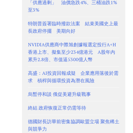
「供應過剩」 油價急跌4%、三桶油跌1%
至3%
特朗普簽署臨時撥款法案 結束美國史上最
長政府停擺 美期向好
NVIDIA供應商中際旭創據報選定投行A+H
香港上市、擬集至少234億港元 A股年內
累升2.8倍、市值逼5300億人幣
高盛：AI投資回報成疑 企業應用落後於需
求 槓桿與循環投資為潛在風險
烏暫停和談 俄促美避升級戰事
終結 政府恢復正常仍需等待
德國財長訪華前密集協調歐盟立場 聚焦稀土
與競爭力