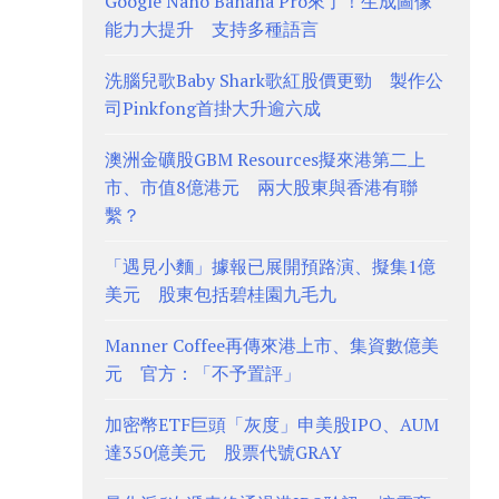
Google Nano Banana Pro來了！生成圖像
能力大提升 支持多種語言
洗腦兒歌Baby Shark歌紅股價更勁 製作公
司Pinkfong首掛大升逾六成
澳洲金礦股GBM Resources擬來港第二上
市、市值8億港元 兩大股東與香港有聯
繫？
「遇見小麵」據報已展開預路演、擬集1億
美元 股東包括碧桂園九毛九
Manner Coffee再傳來港上市、集資數億美
元 官方：「不予置評」
加密幣ETF巨頭「灰度」申美股IPO、AUM
達350億美元 股票代號GRAY