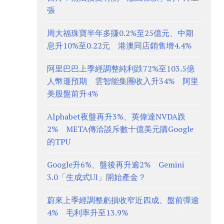
張
周大福珠寶半年多賺0.2%至25億元、中期
息升10%至0.22元 港澳同店銷售增4.4%
阿里巴巴上季經調整純利跌72%至103.5億
人幣遜預期 雲智能集團收入升34% 阿里
美股盤前升4%
Alphabet夜盤再升3%、英偉達NVDA跌
2% META傳洽談斥數十億美元購Google
的TPU
Google升6%、盤後再升逾2% Gemini
3.0「生成式UI」開始產金？
蔚來上季經調整虧損收窄近四成、盤前彈逾
4% 毛利率升至13.9%