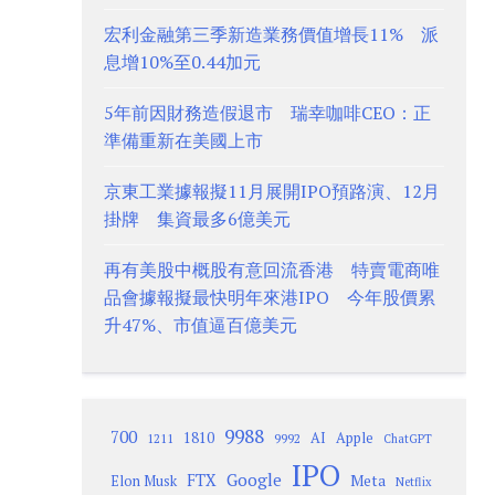
宏利金融第三季新造業務價值增長11% 派
息增10%至0.44加元
5年前因財務造假退市 瑞幸咖啡CEO：正
準備重新在美國上市
京東工業據報擬11月展開IPO預路演、12月
掛牌 集資最多6億美元
再有美股中概股有意回流香港 特賣電商唯
品會據報擬最快明年來港IPO 今年股價累
升47%、市值逼百億美元
9988
700
1810
AI
Apple
1211
9992
ChatGPT
IPO
Google
FTX
Meta
Elon Musk
Netflix