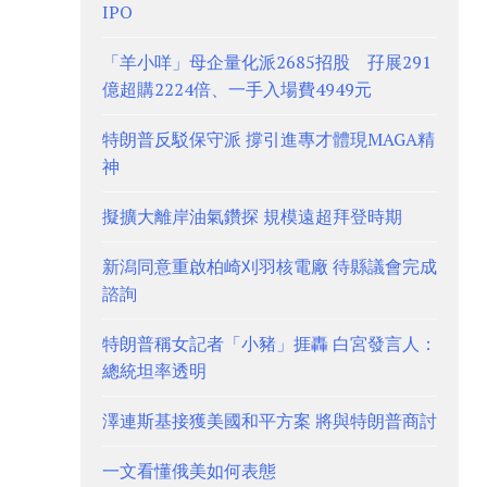
IPO
「羊小咩」母企量化派2685招股 孖展291
億超購2224倍、一手入場費4949元
特朗普反駁保守派 撐引進專才體現MAGA精
神
擬擴大離岸油氣鑽探 規模遠超拜登時期
新潟同意重啟柏崎刈羽核電廠 待縣議會完成
諮詢
特朗普稱女記者「小豬」捱轟 白宮發言人：
總統坦率透明
澤連斯基接獲美國和平方案 將與特朗普商討
一文看懂俄美如何表態