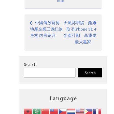
高盛
中國傳放寬房
天風郭明錤：蘋果
Post
地產企業三道紅線
取消iPhone SE 4
navigation
考核 內房急升
生產計劃 高通成
最大贏家
Search
Search
Language