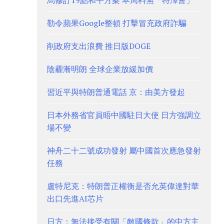
烏修訂19點和平方案 本周料無「特澤會」
勒令蘋果Google整頓 打擊冒充政府詐騙
削政府支出浪費 推日版DOGE
陰霾漸明朗 全球企業放緩加價
習近平與特朗普通電話 京：由美方發起
日本外務省官員晤中國駐日大使 日方強調立
場不變
神舟二十二號成功發射 屬中國首次應急發射
任務
盧特尼克：特朗普正權衡是否允英偉達對華
出口先進AI芯片
日方：無法接受有關「敵國條款」的中方主