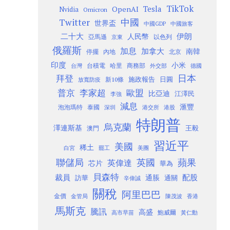
TikTok
Tesla
OpenAI
Nvidia
Omicron
Twitter
中國
世界盃
中國GDP
中國旅客
二十大
伊朗
人民幣
以色列
亞馬遜
京東
俄羅斯
加息
加拿大
南韓
內地
停擺
北京
印度
小米
台灣
台積電
哈里
商務部
外交部
德國
日本
拜登
施政報告
日圓
新10條
放寬防疫
歐盟
普京
李家超
比亞迪
江澤民
李強
減息
滙豐
泡泡瑪特
泰國
深圳
港股
港交所
特朗普
烏克蘭
澤連斯基
澳門
王毅
習近平
美國
稀土
白宮
罷工
美團
聯儲局
蘋果
英國
英偉達
芯片
華為
貝森特
裁員
配股
通脹
訪華
通關
辛偉誠
關稅
阿里巴巴
金價
金管局
香港
陳茂波
馬斯克
騰訊
高盛
高市早苗
鮑威爾
黃仁勳