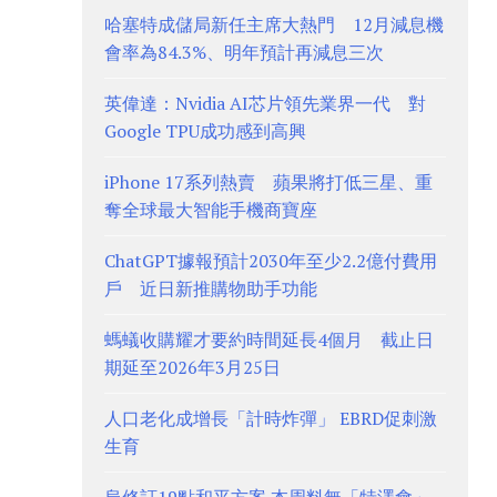
哈塞特成儲局新任主席大熱門 12月減息機
會率為84.3%、明年預計再減息三次
英偉達：Nvidia AI芯片領先業界一代 對
Google TPU成功感到高興
iPhone 17系列熱賣 蘋果將打低三星、重
奪全球最大智能手機商寶座
ChatGPT據報預計2030年至少2.2億付費用
戶 近日新推購物助手功能
螞蟻收購耀才要約時間延長4個月 截止日
期延至2026年3月25日
人口老化成增長「計時炸彈」 EBRD促刺激
生育