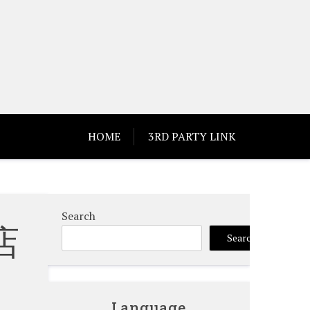
HOME
3RD PARTY LINK
Search
店
Search
Language