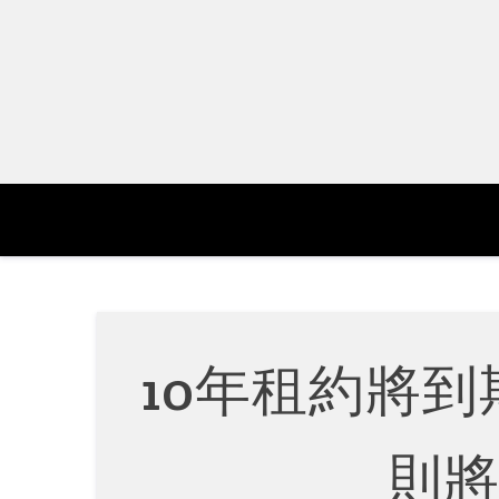
Skip
to
content
10年租約將到
則