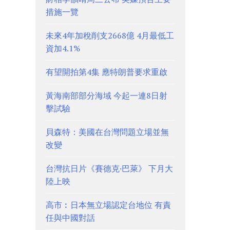
措施一覽
未來4年加稅削支2668億 4月最低工
資加4.1%
有望開拍第4集 應特朗普要求重啟
黃海南部部分海域 今起一連8日射
擊試驗
貝森特：美國在台灣問題立場並無
改變
台灣抗日片《賽德克·巴萊》 下月大
陸上映
高市︰日本無立場認定台地位 有責
任與中國對話