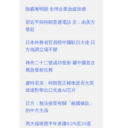
陰霾漸明朗 全球企業放緩加價
習近平與特朗普通電話 京：由美方
發起
日本外務省官員晤中國駐日大使 日
方強調立場不變
神舟二十二號成功發射 屬中國首次
應急發射任務
盧特尼克：特朗普正權衡是否允英
偉達對華出口先進AI芯片
日方：無法接受有關「敵國條款」
的中方主張
周大福珠寶半年多賺0.2%至25億