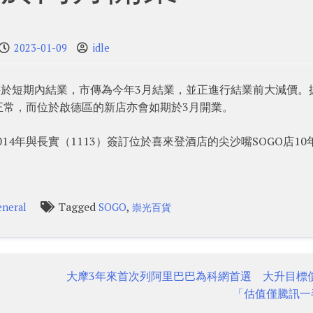
2023-01-09
idle
將於短期內結業，市傳為今年3月結業，並正進行結業前大減價。
正常，而位於啟德區的新店亦會如期於3月開業。
14年與長實（1113）簽訂位於喜來登酒店的尖沙嘴SOGO店10
。
Tagged
,
eneral
SOGO
崇光百貨
大摩3年來首次列阿里巴巴為科網首選 大升目標
「估值僅騰訊一