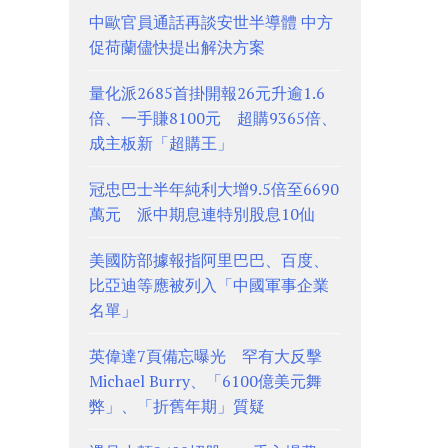
中歐官員通話再談安世半導體 中方
促荷蘭儘快提出解決方案
量化派2685首掛開報26元升逾1.6
倍、一手賺8100元 超購9365倍、
成主板新「超購王」
冠忠巴士半年純利大增9.5倍至6690
萬元 派中期息連特別股息10仙
美國防部據報指阿里巴巴、百度、
比亞迪等應被列入「中國軍事企業
名單」
英偉達7頁備忘曝光 罕有大反擊
Michael Burry、「6100億美元舞
弊」、「折舊年期」質疑