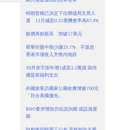
特朗普稱已決定下任聯儲局主席人
選 12月減息0.25厘機會率為87.4%
銀價再創新高 突破57美元
翠華控股中期少賺23.7% 不派息
香港市場收入升惟內地跌
10月赤字按年增1成至2.2萬億 因停
擺提前福利支出
外國旅客訪國家公園收費增逾700元
「符合美國優先」
BNO要求增加仍在諮詢期 或設過渡
期
財相李韻晴周三公布 英媒預告主要