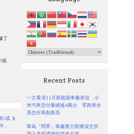
據了
年租
Recent Posts
一文看清11月新能源車廠表現 小
米汽車交付量續逾4萬台 零跑車全
系交付再創新高
價5成、
半」
華為「問界」車廠賽力斯獲深交所
調入港股通標的證券名單