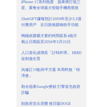
iPhone 17系列熱賣 蘋果將打低三
星、重奪全球最大智能手機商寶座
ChatGPT據報預計2030年至少2.2億
付費用戶 近日新推購物助手功能
螞蟻收購耀才要約時間延長4個月
截止日期延至2026年3月25日
人口老化成增長「計時炸彈」 EBRD
促刺激生育
烏修訂19點和平方案 本周料無「特
澤會」
勒令蘋果Google整頓 打擊冒充政府
詐騙
削政府支出浪費 推日版DOGE