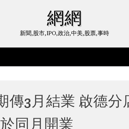
網網
新聞,股市,IPO,政治,中美,股票,事時
期傳3月結業 啟德分
將於同月開業