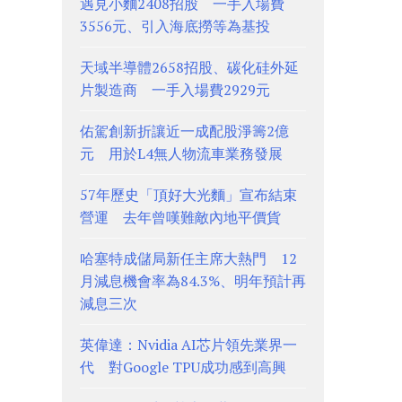
遇見小麵2408招股 一手入場費
3556元、引入海底撈等為基投
天域半導體2658招股、碳化硅外延
片製造商 一手入場費2929元
佑駕創新折讓近一成配股淨籌2億
元 用於L4無人物流車業務發展
57年歷史「頂好大光麵」宣布結束
營運 去年曾嘆難敵內地平價貨
哈塞特成儲局新任主席大熱門 12
月減息機會率為84.3%、明年預計再
減息三次
英偉達：Nvidia AI芯片領先業界一
代 對Google TPU成功感到高興