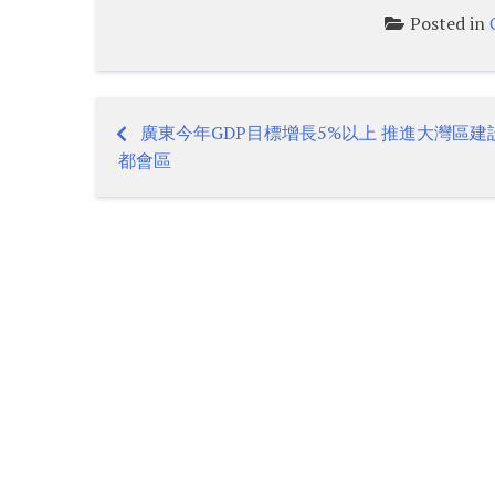
Posted in
廣東今年GDP目標增長5%以上 推進大灣區建
Post
都會區
navigation