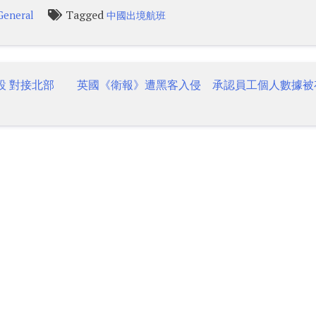
Tagged
General
中國出境航班
設 對接北部
英國《衛報》遭黑客入侵 承認員工個人數據被