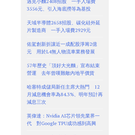
遇見小麵2408招股 一手入場費
3556元、引入海底撈等為基投
天域半導體2658招股、碳化硅外延
片製造商 一手入場費2929元
佑駕創新折讓近一成配股淨籌2億
元 用於L4無人物流車業務發展
57年歷史「頂好大光麵」宣布結束
營運 去年曾嘆難敵內地平價貨
哈塞特成儲局新任主席大熱門 12
月減息機會率為84.3%、明年預計再
減息三次
英偉達：Nvidia AI芯片領先業界一
代 對Google TPU成功感到高興