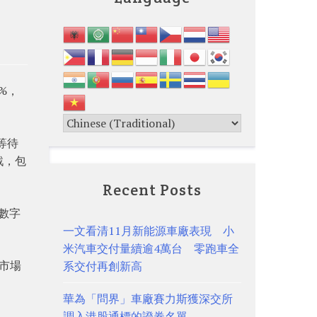
%，
等待
戰，包
Recent Posts
數字
一文看清11月新能源車廠表現 小
米汽車交付量續逾4萬台 零跑車全
市場
系交付再創新高
華為「問界」車廠賽力斯獲深交所
調入港股通標的證券名單