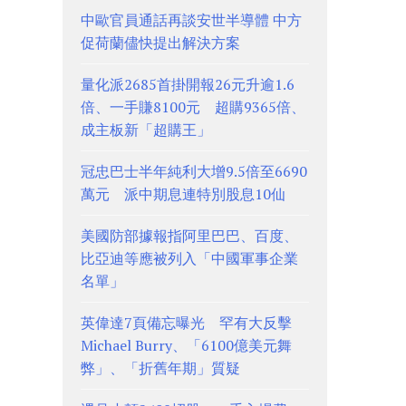
中歐官員通話再談安世半導體 中方
促荷蘭儘快提出解決方案
量化派2685首掛開報26元升逾1.6
倍、一手賺8100元 超購9365倍、
成主板新「超購王」
冠忠巴士半年純利大增9.5倍至6690
萬元 派中期息連特別股息10仙
美國防部據報指阿里巴巴、百度、
比亞迪等應被列入「中國軍事企業
名單」
英偉達7頁備忘曝光 罕有大反擊
Michael Burry、「6100億美元舞
弊」、「折舊年期」質疑