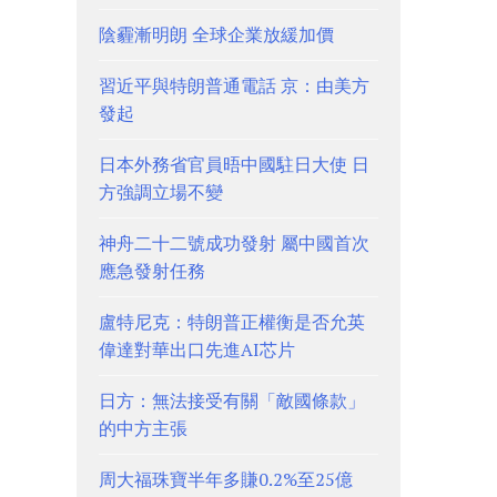
陰霾漸明朗 全球企業放緩加價
習近平與特朗普通電話 京：由美方
發起
日本外務省官員晤中國駐日大使 日
方強調立場不變
神舟二十二號成功發射 屬中國首次
應急發射任務
盧特尼克：特朗普正權衡是否允英
偉達對華出口先進AI芯片
日方：無法接受有關「敵國條款」
的中方主張
周大福珠寶半年多賺0.2%至25億