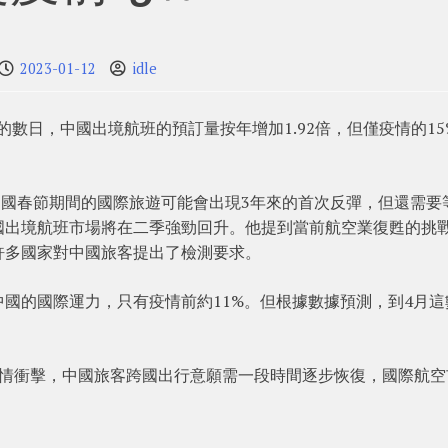
2023-01-12
idle
關後的數日，中國出境航班的預訂量按年增加1.92倍，但僅疫情的15
指，盡管中國春節期間的國際旅遊可能會出現3年來的首次反彈，但還需要
國出境航班市場將在二季強勁回升。他提到當前航空業復甦的挑
許多國家對中國旅客提出了檢測要求。
返中國的國際運力，只有疫情前約11%。但根據數據預測，到4月這
疫情衝擊，中國旅客跨國出行意願需一段時間逐步恢復，國際航空