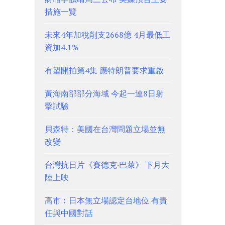
措施一覽
未來4年加稅削支2668億 4月最低工
資加4.1%
有望開拍第4集 應特朗普要求重啟
黃海南部部分海域 今起一連8日射
擊試驗
貝森特：美國在台灣問題立場並無
改變
台灣抗日片《賽德克·巴萊》 下月大
陸上映
高市︰日本無立場認定台地位 有責
任與中國對話