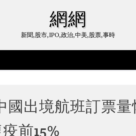
網網
新聞,股市,IPO,政治,中美,股票,事時
中國出境航班訂票量
疫前15%