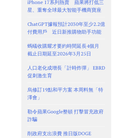
iPhone 17系列熱賣 蘋果將打低三
星、重奪全球最大智能手機商寶座
ChatGPT據報預計2030年至少2.2億
付費用戶 近日新推購物助手功能
螞蟻收購耀才要約時間延長4個月
截止日期延至2026年3月25日
人口老化成增長「計時炸彈」 EBRD
促刺激生育
烏修訂19點和平方案 本周料無「特
澤會」
勒令蘋果Google整頓 打擊冒充政府
詐騙
削政府支出浪費 推日版DOGE