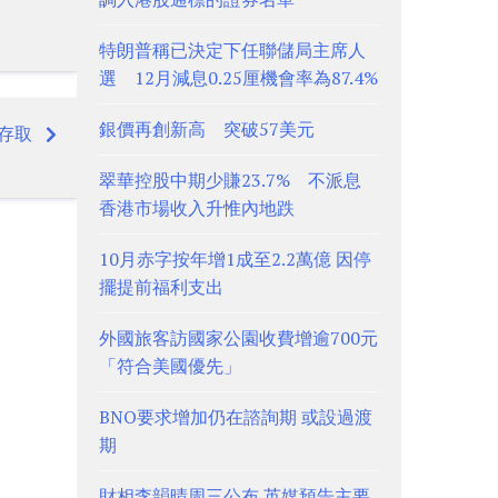
特朗普稱已決定下任聯儲局主席人
選 12月減息0.25厘機會率為87.4%
銀價再創新高 突破57美元
存取
翠華控股中期少賺23.7% 不派息
香港市場收入升惟內地跌
10月赤字按年增1成至2.2萬億 因停
擺提前福利支出
外國旅客訪國家公園收費增逾700元
「符合美國優先」
BNO要求增加仍在諮詢期 或設過渡
期
財相李韻晴周三公布 英媒預告主要