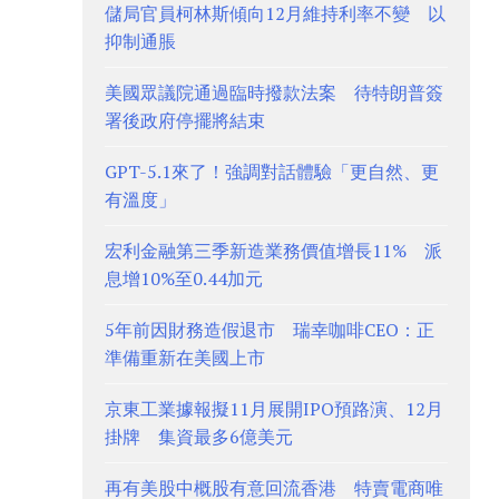
儲局官員柯林斯傾向12月維持利率不變 以
抑制通脹
美國眾議院通過臨時撥款法案 待特朗普簽
署後政府停擺將結束
GPT-5.1來了！強調對話體驗「更自然、更
有溫度」
宏利金融第三季新造業務價值增長11% 派
息增10%至0.44加元
5年前因財務造假退市 瑞幸咖啡CEO：正
準備重新在美國上市
京東工業據報擬11月展開IPO預路演、12月
掛牌 集資最多6億美元
再有美股中概股有意回流香港 特賣電商唯