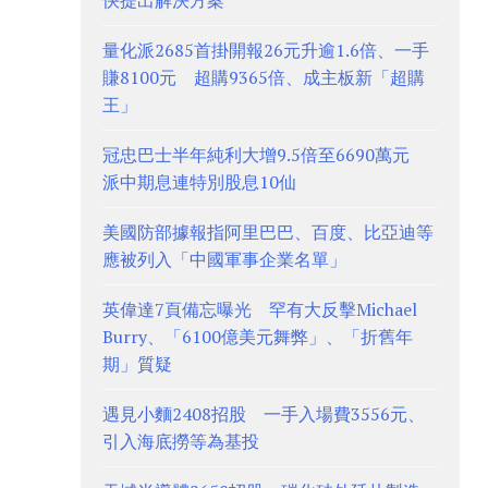
快提出解決方案
量化派2685首掛開報26元升逾1.6倍、一手
賺8100元 超購9365倍、成主板新「超購
王」
冠忠巴士半年純利大增9.5倍至6690萬元
派中期息連特別股息10仙
美國防部據報指阿里巴巴、百度、比亞迪等
應被列入「中國軍事企業名單」
英偉達7頁備忘曝光 罕有大反擊Michael
Burry、「6100億美元舞弊」、「折舊年
期」質疑
遇見小麵2408招股 一手入場費3556元、
引入海底撈等為基投