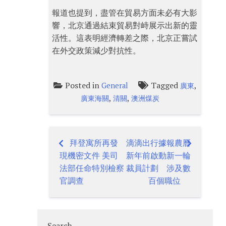
報道也提到，盡管在貿易方面未必有大影
響，北京通過結束貿易對峙展示出新的靈
活性。這表明經濟轉差之際，北京正嘗試
在外交政策減少對抗性。
Posted in
Tagged
,
General
廣東
,
,
廣東海關
清關
澳洲煤炭
拜登寓所再發
滴滴出行據報農曆
Post
現機密文件 美司
新年前啟動新一輪
navigation
法部任命特別檢察
裁員計劃 涉及數
官調查
百個職位
Search