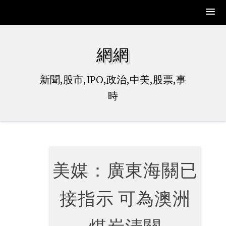
Skip
to
網網
content
新聞,股市,IPO,政治,中美,股票,事
時
美媒：廣東海關已
接指示 可為澳洲