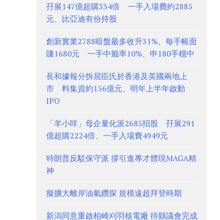
孖展147億超購334倍 一手入場費約2885
元、比亞迪有份持股
創新實業2788暗盤最多收升31%、每手帳面
賺1680元 一手中籤率10%、申180手穩中
長和據報分拆屈臣氏於香港及英國兩地上
市 料集資約156億元、明年上半年啟動
IPO
「羊小咩」母企量化派2685招股 孖展291
億超購2224倍、一手入場費4949元
特朗普反駁保守派 撐引進專才體現MAGA精
神
擬擴大離岸油氣鑽探 規模遠超拜登時期
新潟同意重啟柏崎刈羽核電廠 待縣議會完成