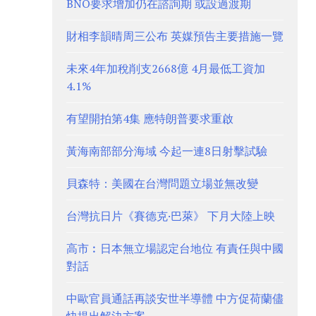
BNO要求增加仍在諮詢期 或設過渡期
財相李韻晴周三公布 英媒預告主要措施一覽
未來4年加稅削支2668億 4月最低工資加
4.1%
有望開拍第4集 應特朗普要求重啟
黃海南部部分海域 今起一連8日射擊試驗
貝森特：美國在台灣問題立場並無改變
台灣抗日片《賽德克·巴萊》 下月大陸上映
高市︰日本無立場認定台地位 有責任與中國
對話
中歐官員通話再談安世半導體 中方促荷蘭儘