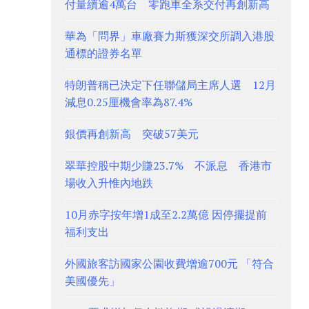
付量續逾4萬台 零跑車全系交付再創新高
華為「問界」車廠賽力斯獲深交所調入港股
通標的證券名單
特朗普稱已決定下任聯儲局主席人選 12月
減息0.25厘機會率為87.4%
銀價再創新高 突破57美元
翠華控股中期少賺23.7% 不派息 香港市
場收入升惟內地跌
10月赤字按年增1成至2.2萬億 因停擺提前
福利支出
外國旅客訪國家公園收費增逾700元 「符合
美國優先」