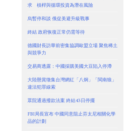
求 槓桿與循環投資為潛在風險
烏暫停和談 俄促美避升級戰事
終結 政府恢復正常仍需等待
德國財長訪華前密集協調歐盟立場 聚焦稀土
與競爭力
交易商透露：中國採購美國大豆陷入停滯
大陸懸賞徵集台灣網紅「八炯」「閩南狼」
違法犯罪線索
眾院通過撥款法案 終結43日停擺
FBI局長宣布 中國同意阻止芬太尼相關化學
品的計劃