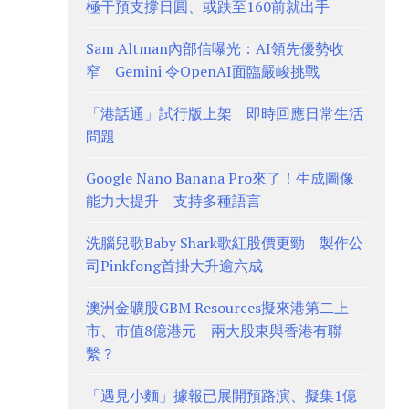
極干預支撐日圓、或跌至160前就出手
Sam Altman內部信曝光：AI領先優勢收
窄 Gemini 令OpenAI面臨嚴峻挑戰
「港話通」試行版上架 即時回應日常生活
問題
Google Nano Banana Pro來了！生成圖像
能力大提升 支持多種語言
洗腦兒歌Baby Shark歌紅股價更勁 製作公
司Pinkfong首掛大升逾六成
澳洲金礦股GBM Resources擬來港第二上
市、市值8億港元 兩大股東與香港有聯
繫？
「遇見小麵」據報已展開預路演、擬集1億