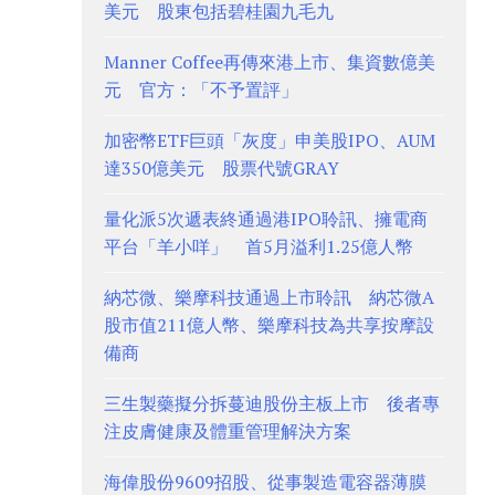
美元 股東包括碧桂園九毛九
Manner Coffee再傳來港上市、集資數億美
元 官方：「不予置評」
加密幣ETF巨頭「灰度」申美股IPO、AUM
達350億美元 股票代號GRAY
量化派5次遞表終通過港IPO聆訊、擁電商
平台「羊小咩」 首5月溢利1.25億人幣
納芯微、樂摩科技通過上市聆訊 納芯微A
股市值211億人幣、樂摩科技為共享按摩設
備商
三生製藥擬分拆蔓迪股份主板上市 後者專
注皮膚健康及體重管理解決方案
海偉股份9609招股、從事製造電容器薄膜