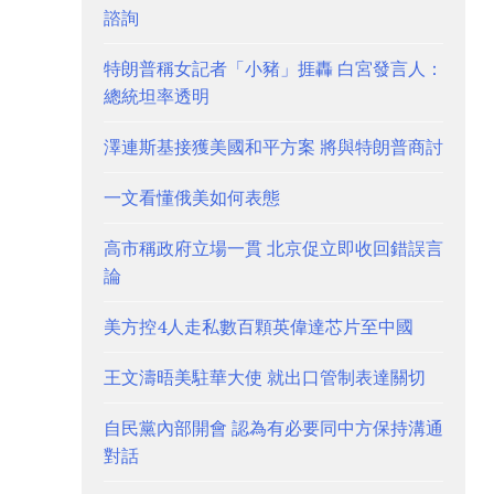
諮詢
特朗普稱女記者「小豬」捱轟 白宮發言人：
總統坦率透明
澤連斯基接獲美國和平方案 將與特朗普商討
一文看懂俄美如何表態
高市稱政府立場一貫 北京促立即收回錯誤言
論
美方控4人走私數百顆英偉達芯片至中國
王文濤晤美駐華大使 就出口管制表達關切
自民黨內部開會 認為有必要同中方保持溝通
對話