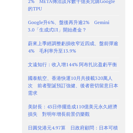
2% META傳洽談斥數十億美元購Google
的TPU
Google升6%、盤後再升逾2% Gemini
3.0「生成式UI」開始產金？
蔚來上季經調整虧損收窄近四成、盤前彈逾
4% 毛利率升至13.9%
文遠知行：收入增144% 阿布扎比盈虧平衡
國泰航空、香港快運10月共接載320萬人
次 前者聖誕預訂強健、後者密切留意日本
需求
美財長：43日停擺造成110億美元永久經濟
損失 對明年增長前景仍樂觀
日圓兌港元4.97算 日政府顧問：日本可積