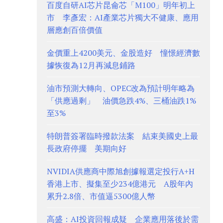
百度自研AI芯片昆侖芯「M100」明年初上
市 李彥宏：AI產業芯片獨大不健康、應用
層應創百倍價值
金價重上4200美元、金股造好 憧憬經濟數
據恢復為12月再減息鋪路
油市預測大轉向、OPEC改為預計明年略為
「供應過剩」 油價急跌4%、三桶油跌1%
至3%
特朗普簽署臨時撥款法案 結束美國史上最
長政府停擺 美期向好
NVIDIA供應商中際旭創據報選定投行A+H
香港上市、擬集至少234億港元 A股年內
累升2.8倍、市值逼5300億人幣
高盛：AI投資回報成疑 企業應用落後於需