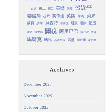
習近平
美國
稀土
白宮
罷工
美團
聯儲局
蘋果
英國
英偉達
芯片
華為
貝森特
裁員
配股
通脹
訪華
通關
辛偉誠
關稅
阿里巴巴
金價
金管局
香港
陳茂波
馬斯克
騰訊
高盛
高市早苗
鮑威爾
黃仁勳
Archives
December 2025
November 2025
October 2025