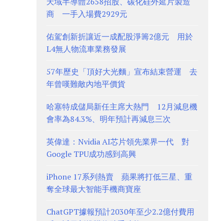
天域半導體2658招股、碳化硅外延片製造
商 一手入場費2929元
佑駕創新折讓近一成配股淨籌2億元 用於
L4無人物流車業務發展
57年歷史「頂好大光麵」宣布結束營運 去
年曾嘆難敵內地平價貨
哈塞特成儲局新任主席大熱門 12月減息機
會率為84.3%、明年預計再減息三次
英偉達：Nvidia AI芯片領先業界一代 對
Google TPU成功感到高興
iPhone 17系列熱賣 蘋果將打低三星、重
奪全球最大智能手機商寶座
ChatGPT據報預計2030年至少2.2億付費用