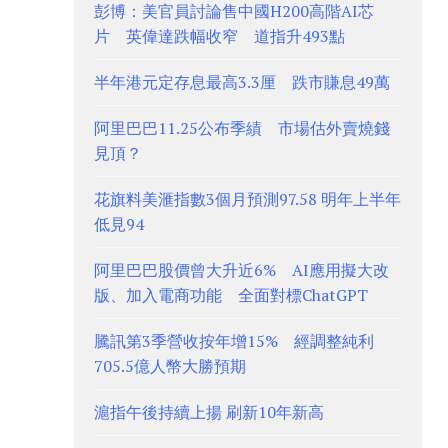
彭博：美官員討論售中國H200高階AI芯
片 英偉達跌幅收窄 道指升493點
半年港元定存息最高3.3厘 跌市賺息49萬
阿里巴巴11.25公布季績 市場估外賣燒錢
見頂？
花旗料美滙指數3個月預測97.58 明年上半年
低見94
阿里巴巴股價曾大升近6% AI應用擬大改
版、加入電商功能 全面對標ChatGPT
騰訊第3季營收按年增15% 經調整純利
705.5億人幣大勝預期
滬指午後持續上揚 刷新10年新高