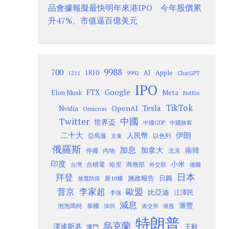
品會據報擬最快明年來港IPO 今年股價累
升47%、市值逼百億美元
9988
700
1810
AI
Apple
1211
9992
ChatGPT
IPO
Google
FTX
Meta
Elon Musk
Netflix
TikTok
Tesla
OpenAI
Nvidia
Omicron
Twitter
中國
世界盃
中國GDP
中國旅客
二十大
伊朗
人民幣
以色列
亞馬遜
京東
俄羅斯
加息
加拿大
南韓
內地
停擺
北京
印度
小米
台灣
台積電
哈里
商務部
外交部
德國
日本
拜登
施政報告
日圓
新10條
放寬防疫
歐盟
普京
李家超
比亞迪
江澤民
李強
減息
滙豐
泡泡瑪特
泰國
深圳
港股
港交所
特朗普
烏克蘭
澤連斯基
澳門
王毅