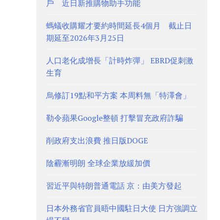
戶 近日新推購物助手功能
螞蟻收購耀才要約時間延長4個月 截止日
期延至2026年3月25日
人口老化成增長「計時炸彈」 EBRD促刺激
生育
烏修訂19點和平方案 本周料無「特澤會」
勒令蘋果Google整頓 打擊冒充政府詐騙
削政府支出浪費 推日版DOGE
陰霾漸明朗 全球企業放緩加價
習近平與特朗普通電話 京：由美方發起
日本外務省官員晤中國駐日大使 日方強調立