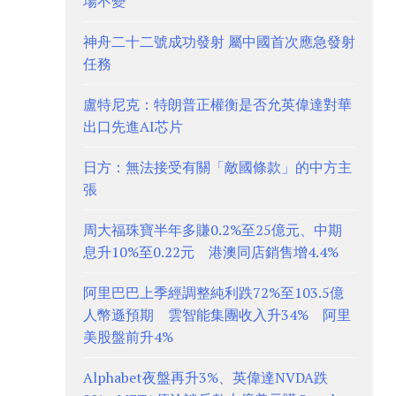
場不變
神舟二十二號成功發射 屬中國首次應急發射
任務
盧特尼克：特朗普正權衡是否允英偉達對華
出口先進AI芯片
日方：無法接受有關「敵國條款」的中方主
張
周大福珠寶半年多賺0.2%至25億元、中期
息升10%至0.22元 港澳同店銷售增4.4%
阿里巴巴上季經調整純利跌72%至103.5億
人幣遜預期 雲智能集團收入升34% 阿里
美股盤前升4%
Alphabet夜盤再升3%、英偉達NVDA跌