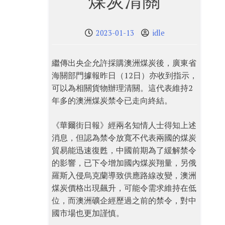
煤炭清關
2023-01-13
idle
繼傳出央企允許採購澳洲煤炭後，廣東省
海關部門據報昨日（12日）亦收到指示，
可以為相關貨物辦理清關。這代表維持2
年多的澳洲煤炭禁令已走向終結。
《華爾街日報》經兩名知情人士得知上述
消息，但認為禁令放寬不代表兩國的煤炭
貿易能迅速復甦，中國前期為了緩解禁令
的影響，已下令增加國內煤炭翔量，另俄
羅斯入侵烏克蘭導致供應路線改變，澳洲
煤炭價格出現飆升，可能令需求維持在低
位，而澳洲礦企經歷過之前的禁令，對中
國市場也更加謹慎。