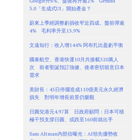
Google升6%、盤後再升逾2% Gemini
3.0「生成式UI」開始產金？
蔚來上季經調整虧損收窄近四成、盤前彈逾
4% 毛利率升至13.9%
文遠知行：收入增144% 阿布扎比盈虧平衡
國泰航空、香港快運10月共接載320萬人
次 前者聖誕預訂強健、後者密切留意日本
需求
美財長：43日停擺造成110億美元永久經濟
損失 對明年增長前景仍樂觀
日圓兌港元4.97算 日政府顧問：日本可積
極干預支撐日圓、或跌至160前就出手
Sam Altman內部信曝光：AI領先優勢收