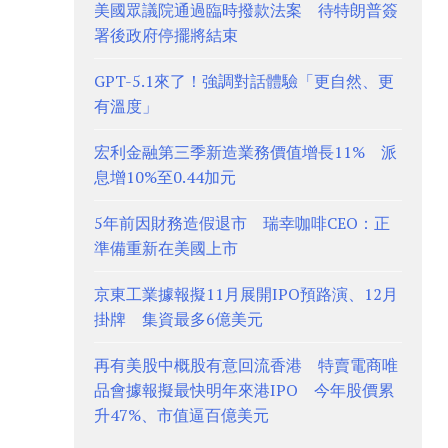
美國眾議院通過臨時撥款法案 待特朗普簽
署後政府停擺將結束
GPT-5.1來了！強調對話體驗「更自然、更
有溫度」
宏利金融第三季新造業務價值增長11% 派
息增10%至0.44加元
5年前因財務造假退市 瑞幸咖啡CEO：正
準備重新在美國上市
京東工業據報擬11月展開IPO預路演、12月
掛牌 集資最多6億美元
再有美股中概股有意回流香港 特賣電商唯
品會據報擬最快明年來港IPO 今年股價累
升47%、市值逼百億美元