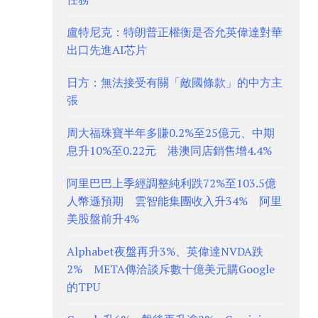
盧特尼克：特朗普正權衡是否允英偉達對華
出口先進AI芯片
日方：無法接受有關「敵國條款」的中方主
張
周大福珠寶半年多賺0.2%至25億元、中期
息升10%至0.22元 港澳同店銷售增4.4%
阿里巴巴上季經調整純利跌72%至103.5億
人幣遜預期 雲智能集團收入升34% 阿里
美股盤前升4%
Alphabet夜盤再升3%、英偉達NVDA跌
2% META傳洽談斥數十億美元購Google
的TPU