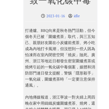
致一氧化碳中毒
2023-01-16
idle
打邊爐、BBQ向來是秋冬熱門活動，但今
個冬天已被「圍爐煮茶」取代，與三五知
己、親朋好友圍在小炭爐前煮茶、烤小吃
成為內地打卡風潮，但沒想到一些人因為
怕凍而在室內閉密空間「燒炭」險死。廣
州、浙江等地近日都發生密室圍爐煮茶或
燒烤引起的一氧化碳中毒個案，媒體和消
防部門連日發文提醒，警惕「隱形殺手」
一氧化碳，圍爐煮茶時「一定要注意保持
通風」。
內地傳媒報道，浙江寧波一對夫婦上周四
晚在家中用鑄鐵炭爐圍爐煮茶、燒烤，還