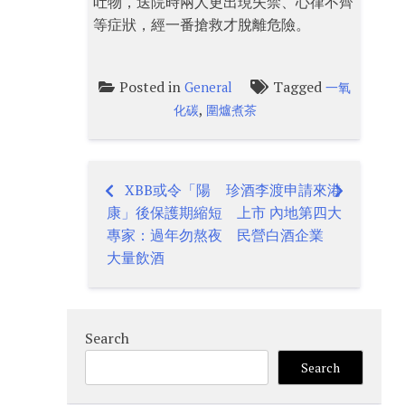
吐物，送院時兩人更出現失禁、心律不齊
等症狀，經一番搶救才脫離危險。
Posted in
Tagged
General
一氧
,
化碳
圍爐煮茶
XBB或令「陽
珍酒李渡申請來港
Post
康」後保護期縮短
上市 內地第四大
navigation
專家：過年勿熬夜
民營白酒企業
大量飲酒
Search
Search