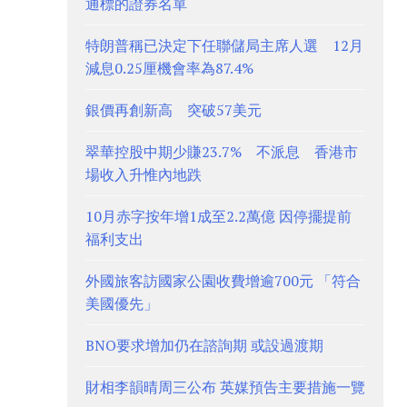
通標的證券名單
特朗普稱已決定下任聯儲局主席人選 12月
減息0.25厘機會率為87.4%
銀價再創新高 突破57美元
翠華控股中期少賺23.7% 不派息 香港市
場收入升惟內地跌
10月赤字按年增1成至2.2萬億 因停擺提前
福利支出
外國旅客訪國家公園收費增逾700元 「符合
美國優先」
BNO要求增加仍在諮詢期 或設過渡期
財相李韻晴周三公布 英媒預告主要措施一覽