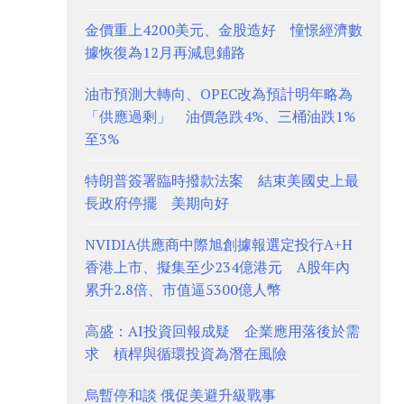
金價重上4200美元、金股造好 憧憬經濟數
據恢復為12月再減息鋪路
油市預測大轉向、OPEC改為預計明年略為
「供應過剩」 油價急跌4%、三桶油跌1%
至3%
特朗普簽署臨時撥款法案 結束美國史上最
長政府停擺 美期向好
NVIDIA供應商中際旭創據報選定投行A+H
香港上市、擬集至少234億港元 A股年內
累升2.8倍、市值逼5300億人幣
高盛：AI投資回報成疑 企業應用落後於需
求 槓桿與循環投資為潛在風險
烏暫停和談 俄促美避升級戰事