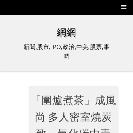
Skip
to
網網
content
新聞,股市,IPO,政治,中美,股票,事
時
「圍爐煮茶」成風
尚 多人密室燒炭