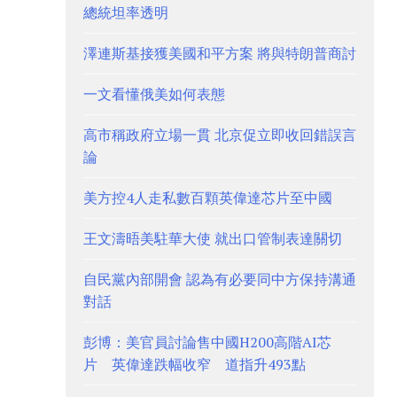
總統坦率透明
澤連斯基接獲美國和平方案 將與特朗普商討
一文看懂俄美如何表態
高市稱政府立場一貫 北京促立即收回錯誤言
論
美方控4人走私數百顆英偉達芯片至中國
王文濤晤美駐華大使 就出口管制表達關切
自民黨內部開會 認為有必要同中方保持溝通
對話
彭博：美官員討論售中國H200高階AI芯
片 英偉達跌幅收窄 道指升493點