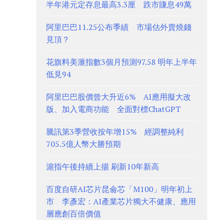
半年港元定存息最高3.3厘 跌市賺息49萬
阿里巴巴11.25公布季績 市場估外賣燒錢
見頂？
花旗料美滙指數3個月預測97.58 明年上半年
低見94
阿里巴巴股價曾大升近6% AI應用擬大改
版、加入電商功能 全面對標ChatGPT
騰訊第3季營收按年增15% 經調整純利
705.5億人幣大勝預期
滬指午後持續上揚 刷新10年新高
百度自研AI芯片昆侖芯「M100」明年初上
市 李彥宏：AI產業芯片獨大不健康、應用
層應創百倍價值