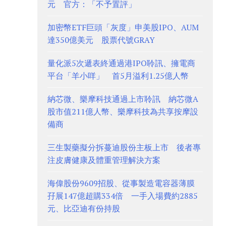
元 官方：「不予置評」
加密幣ETF巨頭「灰度」申美股IPO、AUM
達350億美元 股票代號GRAY
量化派5次遞表終通過港IPO聆訊、擁電商
平台「羊小咩」 首5月溢利1.25億人幣
納芯微、樂摩科技通過上市聆訊 納芯微A
股市值211億人幣、樂摩科技為共享按摩設
備商
三生製藥擬分拆蔓迪股份主板上市 後者專
注皮膚健康及體重管理解決方案
海偉股份9609招股、從事製造電容器薄膜
孖展147億超購334倍 一手入場費約2885
元、比亞迪有份持股