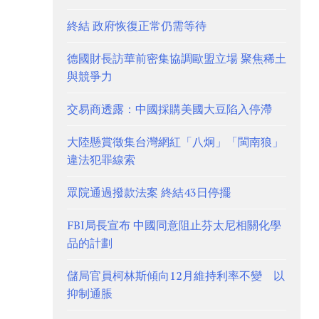
終結 政府恢復正常仍需等待
德國財長訪華前密集協調歐盟立場 聚焦稀土
與競爭力
交易商透露：中國採購美國大豆陷入停滯
大陸懸賞徵集台灣網紅「八炯」「閩南狼」
違法犯罪線索
眾院通過撥款法案 終結43日停擺
FBI局長宣布 中國同意阻止芬太尼相關化學
品的計劃
儲局官員柯林斯傾向12月維持利率不變 以
抑制通脹