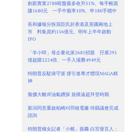
創新實業2788暗盤最多收升31%、每手帳面
賺1680元 一手中籤率10%、申180手穩中
長和據報分拆屈臣氏於香港及英國兩地上
市 料集資約156億元、明年上半年啟動
IPO
「羊小咩」母企量化派2685招股 孖展291
億超購2224倍、一手入場費4949元
特朗普反駁保守派 撐引進專才體現MAGA精
神
擬擴大離岸油氣鑽探 規模遠超拜登時期
新潟同意重啟柏崎刈羽核電廠 待縣議會完成
諮詢
特朗普稱女記者「小豬」捱轟 白宮發言人：