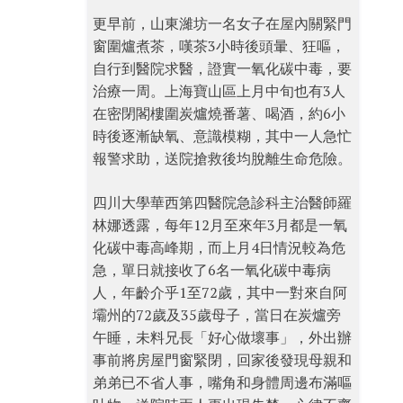
更早前，山東濰坊一名女子在屋內關緊門
窗圍爐煮茶，嘆茶3小時後頭暈、狂嘔，
自行到醫院求醫，證實一氧化碳中毒，要
治療一周。上海寶山區上月中旬也有3人
在密閉閣樓圍炭爐燒番薯、喝酒，約6小
時後逐漸缺氧、意識模糊，其中一人急忙
報警求助，送院搶救後均脫離生命危險。
四川大學華西第四醫院急診科主治醫師羅
林娜透露，每年12月至來年3月都是一氧
化碳中毒高峰期，而上月4日情況較為危
急，單日就接收了6名一氧化碳中毒病
人，年齡介乎1至72歲，其中一對來自阿
壩州的72歲及35歲母子，當日在炭爐旁
午睡，未料兄長「好心做壞事」，外出辦
事前將房屋門窗緊閉，回家後發現母親和
弟弟已不省人事，嘴角和身體周邊布滿嘔