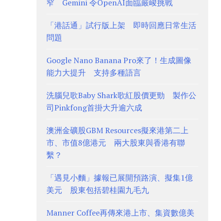
窄 Gemini 令OpenAI面臨嚴峻挑戰
「港話通」試行版上架 即時回應日常生活
問題
Google Nano Banana Pro來了！生成圖像
能力大提升 支持多種語言
洗腦兒歌Baby Shark歌紅股價更勁 製作公
司Pinkfong首掛大升逾六成
澳洲金礦股GBM Resources擬來港第二上
市、市值8億港元 兩大股東與香港有聯
繫？
「遇見小麵」據報已展開預路演、擬集1億
美元 股東包括碧桂園九毛九
Manner Coffee再傳來港上市、集資數億美