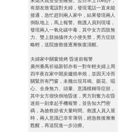
未熄火就雙雙去睡覺。翌日早上10時許，
有朋友致電該對夫婦，發現電話一直未能
接通，急忙趕到兩人家中，結果發現兩人
倒臥地上，馬上報警。救護人員到現場，
發現兩人一氧化碳中毒，其中女方四肢無
力、雙上肢抽搐伴大小便失禁，男方症狀
略輕，送院搶救後逐漸恢復清醒。
夫婦家中關窗燒烤 昏迷前報警
廣州番禺祈福新邨亦有一對年輕夫婦上周
四半夜在家中開炭爐燒串燒，並因天冷而
關緊所有門窗，未幾出現耳鳴、眼花、噁
心、全身無力、頭暈、意識模糊等症狀，
其中女方很快倒地昏迷，男方則奮力在昏
迷前一刻拿起手機報警，並告知大門密
碼，為搶救節省大量時間。救護人員入屋
時，兩人意識已非常薄弱，經急救後漸漸
甦醒，再送院進一步治療。