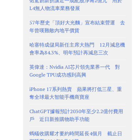
佑駕創新折讓近一成配股淨籌2億元 用於
L4無人物流車業務發展
57年歷史「頂好大光麵」宣布結束營運 去
年曾嘆難敵內地平價貨
哈塞特成儲局新任主席大熱門 12月減息機
會率為84.3%、明年預計再減息三次
英偉達：Nvidia AI芯片領先業界一代 對
Google TPU成功感到高興
iPhone 17系列熱賣 蘋果將打低三星、重
奪全球最大智能手機商寶座
ChatGPT據報預計2030年至少2.2億付費用
戶 近日新推購物助手功能
螞蟻收購耀才要約時間延長4個月 截止日