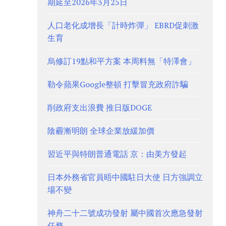
期延至2026年3月25日
人口老化成增長「計時炸彈」 EBRD促刺激
生育
烏修訂19點和平方案 本周料無「特澤會」
勒令蘋果Google整頓 打擊冒充政府詐騙
削政府支出浪費 推日版DOGE
陰霾漸明朗 全球企業放緩加價
習近平與特朗普通電話 京：由美方發起
日本外務省官員晤中國駐日大使 日方強調立
場不變
神舟二十二號成功發射 屬中國首次應急發射
任務