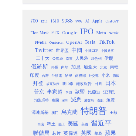
9988
700
1810
AI
Apple
1211
9992
ChatGPT
IPO
Google
FTX
Meta
Elon Musk
Netflix
TikTok
Tesla
OpenAI
Nvidia
Omicron
Twitter
中國
世界盃
中國GDP
中國旅客
二十大
伊朗
人民幣
以色列
亞馬遜
京東
俄羅斯
加息
加拿大
南韓
內地
停擺
北京
印度
小米
台灣
台積電
哈里
商務部
外交部
德國
日本
拜登
施政報告
日圓
新10條
放寬防疫
歐盟
普京
李家超
比亞迪
江澤民
李強
減息
滙豐
泡泡瑪特
泰國
深圳
港股
港交所
特朗普
烏克蘭
澤連斯基
澳門
王毅
習近平
美國
稀土
白宮
罷工
美團
聯儲局
蘋果
英國
英偉達
芯片
華為