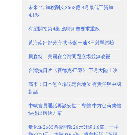
未來4年加稅削支2668億 4月最低工資加
4.1%
有望開拍第4集 應特朗普要求重啟
黃海南部部分海域 今起一連8日射擊試驗
貝森特：美國在台灣問題立場並無改變
台灣抗日片《賽德克·巴萊》 下月大陸上映
高市︰日本無立場認定台地位 有責任與中國
對話
中歐官員通話再談安世半導體 中方促荷蘭儘
快提出解決方案
量化派2685首掛開報26元升逾1.6倍、一手
賺8100元 超購9365倍、成主板新「超購