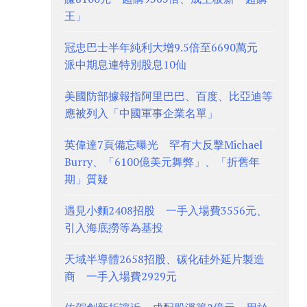
王」
冠忠巴士半年純利大增9.5倍至6690萬元
派中期息連特別股息10仙
美國防部據報指阿里巴巴、百度、比亞迪等
應被列入「中國軍事企業名單」
英偉達7頁備忘曝光 罕有大反擊Michael
Burry、「6100億美元舞弊」、「折舊年
期」質疑
遇見小麵2408招股 一手入場費3556元、
引入海底撈等為基投
天域半導體2658招股、碳化硅外延片製造
商 一手入場費2929元