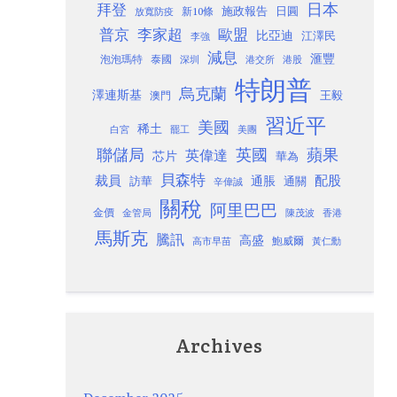
日本
拜登
施政報告
日圓
新10條
放寬防疫
歐盟
普京
李家超
比亞迪
江澤民
李強
減息
滙豐
泡泡瑪特
泰國
深圳
港股
港交所
特朗普
烏克蘭
澤連斯基
澳門
王毅
習近平
美國
稀土
白宮
罷工
美團
聯儲局
蘋果
英國
英偉達
芯片
華為
貝森特
裁員
配股
通脹
訪華
通關
辛偉誠
關稅
阿里巴巴
金價
金管局
香港
陳茂波
馬斯克
騰訊
高盛
高市早苗
鮑威爾
黃仁勳
Archives