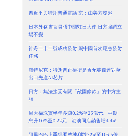
習近平與特朗普通電話 京：由美方發起
日本外務省官員晤中國駐日大使 日方強調立
場不變
神舟二十二號成功發射 屬中國首次應急發射
任務
盧特尼克：特朗普正權衡是否允英偉達對華
出口先進AI芯片
日方：無法接受有關「敵國條款」的中方主
張
周大福珠寶半年多賺0.2%至25億元、中期
息升10%至0.22元 港澳同店銷售增4.4%
阿里巴巴上季經調整純利跌72%至103.5億