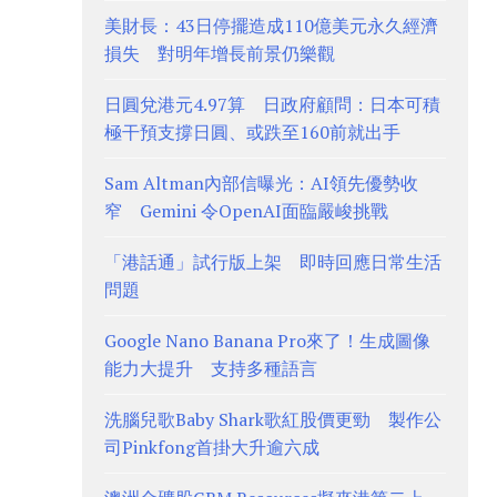
美財長：43日停擺造成110億美元永久經濟
損失 對明年增長前景仍樂觀
日圓兌港元4.97算 日政府顧問：日本可積
極干預支撐日圓、或跌至160前就出手
Sam Altman內部信曝光：AI領先優勢收
窄 Gemini 令OpenAI面臨嚴峻挑戰
「港話通」試行版上架 即時回應日常生活
問題
Google Nano Banana Pro來了！生成圖像
能力大提升 支持多種語言
洗腦兒歌Baby Shark歌紅股價更勁 製作公
司Pinkfong首掛大升逾六成