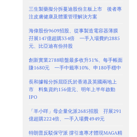
三生製藥擬分拆蔓迪股份主板上市 後者專
注皮膚健康及體重管理解決方案
海偉股份9609招股、從事製造電容器薄膜
孖展147億超購334倍 一手入場費約2885
元、比亞迪有份持股
創新實業2788暗盤最多收升31%、每手帳面
賺1680元 一手中籤率10%、申180手穩中
長和據報分拆屈臣氏於香港及英國兩地上
市 料集資約156億元、明年上半年啟動
IPO
「羊小咩」母企量化派2685招股 孖展291
億超購2224倍、一手入場費4949元
特朗普反駁保守派 撐引進專才體現MAGA精