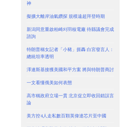
神
擬擴大離岸油氣鑽探 規模遠超拜登時期
新潟同意重啟柏崎刈羽核電廠 待縣議會完成
諮詢
特朗普稱女記者「小豬」捱轟 白宮發言人：
總統坦率透明
澤連斯基接獲美國和平方案 將與特朗普商討
一文看懂俄美如何表態
高市稱政府立場一貫 北京促立即收回錯誤言
論
美方控4人走私數百顆英偉達芯片至中國