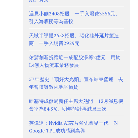
遇見小麵2408招股 一手入場費3556元、
引入海底撈等為基投
天域半導體2658招股、碳化硅外延片製造
商 一手入場費2929元
佑駕創新折讓近一成配股淨籌2億元 用於
L4無人物流車業務發展
57年歷史「頂好大光麵」宣布結束營運 去
年曾嘆難敵內地平價貨
哈塞特成儲局新任主席大熱門 12月減息機
會率為84.3%、明年預計再減息三次
英偉達：Nvidia AI芯片領先業界一代 對
Google TPU成功感到高興