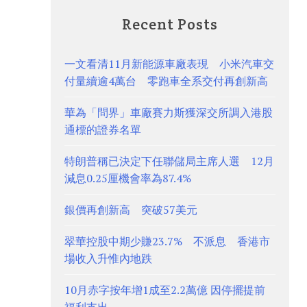
Recent Posts
一文看清11月新能源車廠表現 小米汽車交
付量續逾4萬台 零跑車全系交付再創新高
華為「問界」車廠賽力斯獲深交所調入港股
通標的證券名單
特朗普稱已決定下任聯儲局主席人選 12月
減息0.25厘機會率為87.4%
銀價再創新高 突破57美元
翠華控股中期少賺23.7% 不派息 香港市
場收入升惟內地跌
10月赤字按年增1成至2.2萬億 因停擺提前