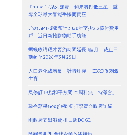
iPhone 17系列熱賣 蘋果將打低三星、重
奪全球最大智能手機商寶座
ChatGPT據報預計2030年至少2.2億付費用
戶 近日新推購物助手功能
螞蟻收購耀才要約時間延長4個月 截止日
期延至2026年3月25日
人口老化成增長「計時炸彈」 EBRD促刺激
生育
烏修訂19點和平方案 本周料無「特澤會」
勒令蘋果Google整頓 打擊冒充政府詐騙
削政府支出浪費 推日版DOGE
陰霾漸明朗 全球企業放緩加價