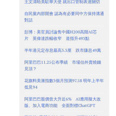
王文濤晤美駐華大使 就出口管制表達關切
自民黨內部開會 認為有必要同中方保持溝通
對話
彭博：美官員討論售中國H200高階AI芯
片 英偉達跌幅收窄 道指升493點
半年港元定存息最高3.3厘 跌市賺息49萬
阿里巴巴11.25公布季績 市場估外賣燒錢
見頂？
花旗料美滙指數3個月預測97.58 明年上半年
低見94
阿里巴巴股價曾大升近6% AI應用擬大改
版、加入電商功能 全面對標ChatGPT