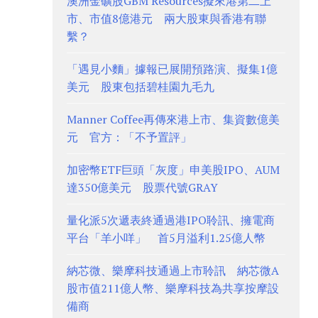
澳洲金礦股GBM Resources擬來港第二上
市、市值8億港元 兩大股東與香港有聯
繫？
「遇見小麵」據報已展開預路演、擬集1億
美元 股東包括碧桂園九毛九
Manner Coffee再傳來港上市、集資數億美
元 官方：「不予置評」
加密幣ETF巨頭「灰度」申美股IPO、AUM
達350億美元 股票代號GRAY
量化派5次遞表終通過港IPO聆訊、擁電商
平台「羊小咩」 首5月溢利1.25億人幣
納芯微、樂摩科技通過上市聆訊 納芯微A
股市值211億人幣、樂摩科技為共享按摩設
備商