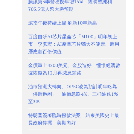
騰訊第3季營收按年增15% 經調整純利
705.5億人幣大勝預期
滬指午後持續上揚 刷新10年新高
百度自研AI芯片昆侖芯「M100」明年初上
市 李彥宏：AI產業芯片獨大不健康、應用
層應創百倍價值
金價重上4200美元、金股造好 憧憬經濟數
據恢復為12月再減息鋪路
油市預測大轉向、OPEC改為預計明年略為
「供應過剩」 油價急跌4%、三桶油跌1%
至3%
特朗普簽署臨時撥款法案 結束美國史上最
長政府停擺 美期向好