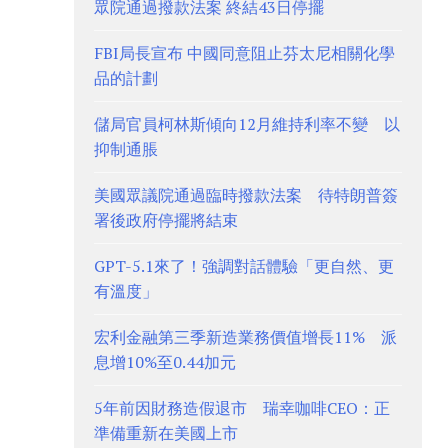
眾院通過撥款法案 終結43日停擺
FBI局長宣布 中國同意阻止芬太尼相關化學
品的計劃
儲局官員柯林斯傾向12月維持利率不變 以
抑制通脹
美國眾議院通過臨時撥款法案 待特朗普簽
署後政府停擺將結束
GPT-5.1來了！強調對話體驗「更自然、更
有溫度」
宏利金融第三季新造業務價值增長11% 派
息增10%至0.44加元
5年前因財務造假退市 瑞幸咖啡CEO：正
準備重新在美國上市