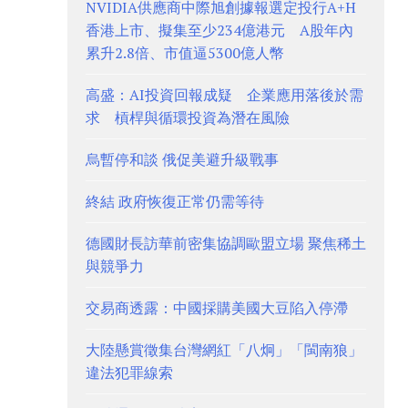
NVIDIA供應商中際旭創據報選定投行A+H
香港上市、擬集至少234億港元 A股年內
累升2.8倍、市值逼5300億人幣
高盛：AI投資回報成疑 企業應用落後於需
求 槓桿與循環投資為潛在風險
烏暫停和談 俄促美避升級戰事
終結 政府恢復正常仍需等待
德國財長訪華前密集協調歐盟立場 聚焦稀土
與競爭力
交易商透露：中國採購美國大豆陷入停滯
大陸懸賞徵集台灣網紅「八炯」「閩南狼」
違法犯罪線索