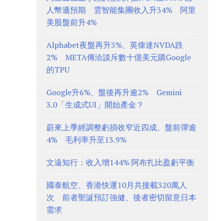
人幣遜預期 雲智能集團收入升34% 阿里
美股盤前升4%
Alphabet夜盤再升3%、英偉達NVDA跌
2% META傳洽談斥數十億美元購Google
的TPU
Google升6%、盤後再升逾2% Gemini
3.0「生成式UI」開始產金？
蔚來上季經調整虧損收窄近四成、盤前彈逾
4% 毛利率升至13.9%
文遠知行：收入增144% 阿布扎比盈虧平衡
國泰航空、香港快運10月共接載320萬人
次 前者聖誕預訂強健、後者密切留意日本
需求