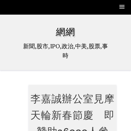
Skip
to
網網
content
新聞,股市,IPO,政治,中美,股票,事
時
李嘉誠辦公室見摩
天輪新春節慶 即