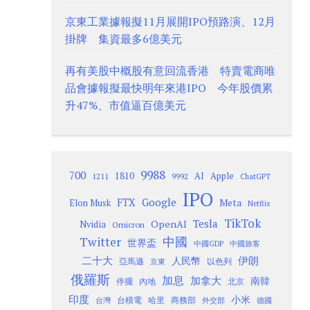
京東工業據報擬11月展開IPO預路演、12月
掛牌 集資最多6億美元
再有美股中概股有意回流香港 特賣電商唯
品會據報擬最快明年來港IPO 今年股價累
升47%、市值逼百億美元
9988
700
1810
AI
Apple
1211
9992
ChatGPT
IPO
Google
FTX
Meta
Elon Musk
Netflix
TikTok
Tesla
OpenAI
Nvidia
Omicron
Twitter
中國
世界盃
中國GDP
中國旅客
二十大
伊朗
人民幣
以色列
亞馬遜
京東
俄羅斯
加息
加拿大
南韓
內地
停擺
北京
印度
小米
台灣
台積電
哈里
商務部
外交部
德國