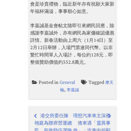
會是珍貴禮物，臨近新年亦有祝願大家新
年福杯滿溢，事事順心如意。
李嘉誠基金會帖文隨即引來網民回應，除
感謝李嘉誠外，亦有網民為家傭確認優惠
詳情。新春活動由上周六（1月14日）至
2月12日舉辦，入場門票連同代幣。以非
繁忙時間單人入場計，每位約128元，即
整個贊助價值約332.8萬元。
Posted in
Tagged
General
摩天
,
輪
李嘉誠
港交所委任陳
理想汽車車主深夜
Post
翊庭為聯席營運總
揸車遇「靈異事
監 前政助伍潔鏇
件」：汽車中控顯