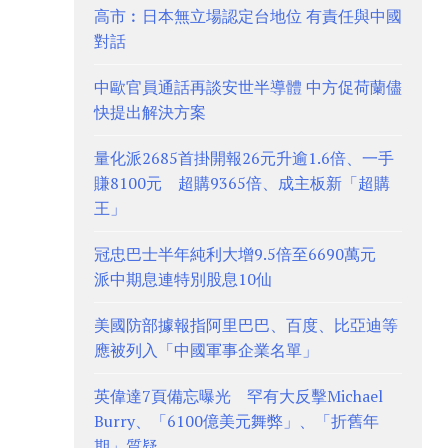
高市︰日本無立場認定台地位 有責任與中國
對話
中歐官員通話再談安世半導體 中方促荷蘭儘
快提出解決方案
量化派2685首掛開報26元升逾1.6倍、一手
賺8100元 超購9365倍、成主板新「超購
王」
冠忠巴士半年純利大增9.5倍至6690萬元
派中期息連特別股息10仙
美國防部據報指阿里巴巴、百度、比亞迪等
應被列入「中國軍事企業名單」
英偉達7頁備忘曝光 罕有大反擊Michael
Burry、「6100億美元舞弊」、「折舊年
期」質疑