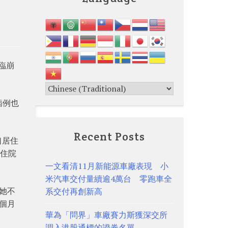
臨崩
病例也
Recent Posts
口居住
體住院
一文看清11月新能源車廠表現 小
米汽車交付量續逾4萬台 零跑車全
她不
系交付再創新高
個月
華為「問界」車廠賽力斯獲深交所
調入港股通標的證券名單