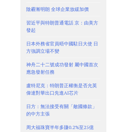
陰霾漸明朗 全球企業放緩加價
習近平與特朗普通電話 京：由美方
發起
日本外務省官員晤中國駐日大使 日
方強調立場不變
神舟二十二號成功發射 屬中國首次
應急發射任務
盧特尼克：特朗普正權衡是否允英
偉達對華出口先進AI芯片
日方：無法接受有關「敵國條款」
的中方主張
周大福珠寶半年多賺0.2%至25億