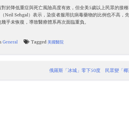
苗對於降低重症與死亡風險高度有效，但全美5歲以上民眾的接種
Neil Sehgal）表示，染疫者服用抗病毒藥物的比例也不高，
也幾乎未恢復，導致醫療體系再次面臨重負。
in
Tagged
General
美國醫院
俄羅斯「冰城」零下50度 民眾變「椰