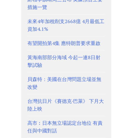
措施一覽
未來4年加稅削支2668億 4月最低工
資加4.1%
有望開拍第4集 應特朗普要求重啟
黃海南部部分海域 今起一連8日射
擊試驗
貝森特：美國在台灣問題立場並無
改變
台灣抗日片《賽德克·巴萊》 下月大
陸上映
高市︰日本無立場認定台地位 有責
任與中國對話