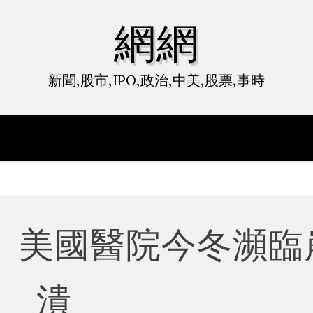
網網
新聞,股市,IPO,政治,中美,股票,事時
 美國醫院今冬瀕臨
潰