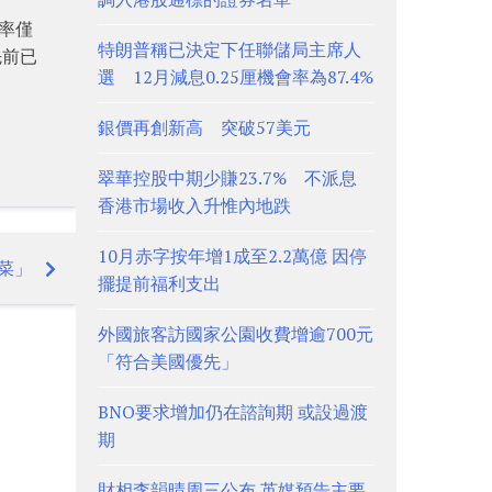
率僅
特朗普稱已決定下任聯儲局主席人
先前已
選 12月減息0.25厘機會率為87.4%
銀價再創新高 突破57美元
翠華控股中期少賺23.7% 不派息
香港市場收入升惟內地跌
10月赤字按年增1成至2.2萬億 因停
菜」
擺提前福利支出
外國旅客訪國家公園收費增逾700元
「符合美國優先」
BNO要求增加仍在諮詢期 或設過渡
期
財相李韻晴周三公布 英媒預告主要