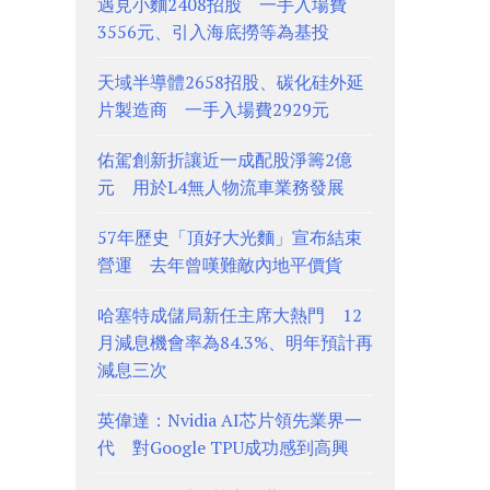
遇見小麵2408招股 一手入場費
3556元、引入海底撈等為基投
天域半導體2658招股、碳化硅外延
片製造商 一手入場費2929元
佑駕創新折讓近一成配股淨籌2億
元 用於L4無人物流車業務發展
57年歷史「頂好大光麵」宣布結束
營運 去年曾嘆難敵內地平價貨
哈塞特成儲局新任主席大熱門 12
月減息機會率為84.3%、明年預計再
減息三次
英偉達：Nvidia AI芯片領先業界一
代 對Google TPU成功感到高興