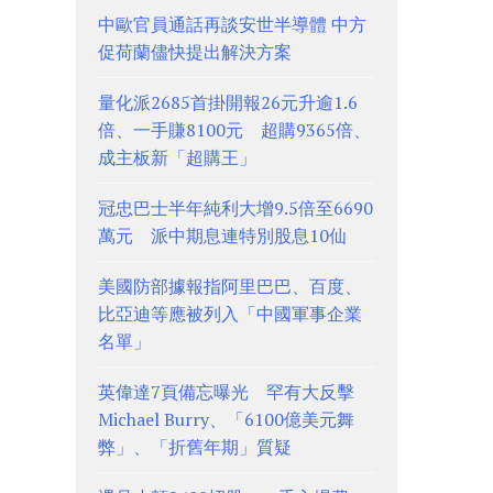
中歐官員通話再談安世半導體 中方
促荷蘭儘快提出解決方案
量化派2685首掛開報26元升逾1.6
倍、一手賺8100元 超購9365倍、
成主板新「超購王」
冠忠巴士半年純利大增9.5倍至6690
萬元 派中期息連特別股息10仙
美國防部據報指阿里巴巴、百度、
比亞迪等應被列入「中國軍事企業
名單」
英偉達7頁備忘曝光 罕有大反擊
Michael Burry、「6100億美元舞
弊」、「折舊年期」質疑