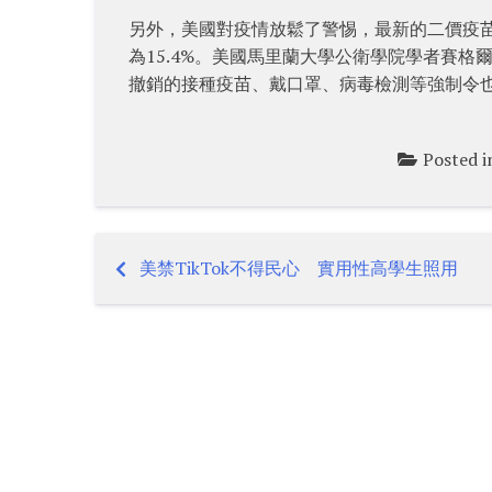
另外，美國對疫情放鬆了警惕，最新的二價疫
為15.4%。美國馬里蘭大學公衛學院學者賽格爾（
撤銷的接種疫苗、戴口罩、病毒檢測等強制令
Posted 
美禁TikTok不得民心 實用性高學生照用
Post
navigation