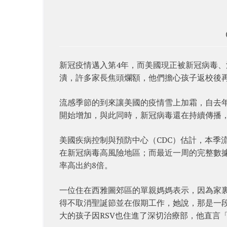
新冠疫情邁入第4年，而美國現正被新冠病毒、
潰，許多家長焦頭爛額，他們擔心孩子返校後
流感季節的到來讓美國的疫情雪上加霜，自去年
開始增加，與此同時，新冠病毒還在持續傳播
美國疾病控制與預防中心（CDC）估計，本季流感
在新冠病毒高風險地區；而最近一周的完整數據顯
率高出約8倍。
一位住在西雅圖郊區的單親媽媽表示，因為家裏
得不取消聖誕節並在假期工作，她說，那是一
大的孩子因RSV也住進了深切治療部，他直言