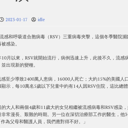
2023-01-17
idle
流感和呼吸道合胞病毒（RSV）三重病毒夾擊，這個冬季醫院瀕
再被感染。
10月以來，RSV就開始流行，病例迅速上升，此後不久，流感
，並出現新的變種。
至少導致2400萬人患病，16000人死亡；大約15%的美國人
示，每10萬名5歲以下兒童中約有14人因RSV住院，這比總
的大人和兩個4歲和11歲大的女兒相繼被流感病毒和RSV感染，
段非常漫長、艱難的時期。另一位在深切治療部工作的醫生，他3
「作為父母和醫護人員，我們應對得不好。」