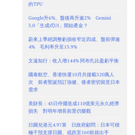
的TPU
Google升6%、盤後再升逾2% Gemini
3.0「生成式UI」開始產金？
蔚來上季經調整虧損收窄近四成、盤前彈逾
4% 毛利率升至13.9%
文遠知行：收入增144% 阿布扎比盈虧平衡
國泰航空、香港快運10月共接載320萬人
次 前者聖誕預訂強健、後者密切留意日本
需求
美財長：43日停擺造成110億美元永久經濟
損失 對明年增長前景仍樂觀
日圓兌港元4.97算 日政府顧問：日本可積
極干預支撐日圓、或跌至160前就出手