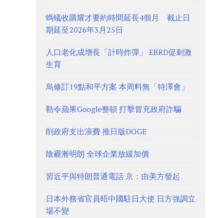
螞蟻收購耀才要約時間延長4個月 截止日
期延至2026年3月25日
人口老化成增長「計時炸彈」 EBRD促刺激
生育
烏修訂19點和平方案 本周料無「特澤會」
勒令蘋果Google整頓 打擊冒充政府詐騙
削政府支出浪費 推日版DOGE
陰霾漸明朗 全球企業放緩加價
習近平與特朗普通電話 京：由美方發起
日本外務省官員晤中國駐日大使 日方強調立
場不變