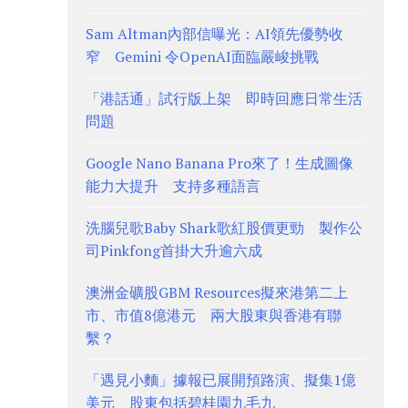
Sam Altman內部信曝光：AI領先優勢收
窄 Gemini 令OpenAI面臨嚴峻挑戰
「港話通」試行版上架 即時回應日常生活
問題
Google Nano Banana Pro來了！生成圖像
能力大提升 支持多種語言
洗腦兒歌Baby Shark歌紅股價更勁 製作公
司Pinkfong首掛大升逾六成
澳洲金礦股GBM Resources擬來港第二上
市、市值8億港元 兩大股東與香港有聯
繫？
「遇見小麵」據報已展開預路演、擬集1億
美元 股東包括碧桂園九毛九