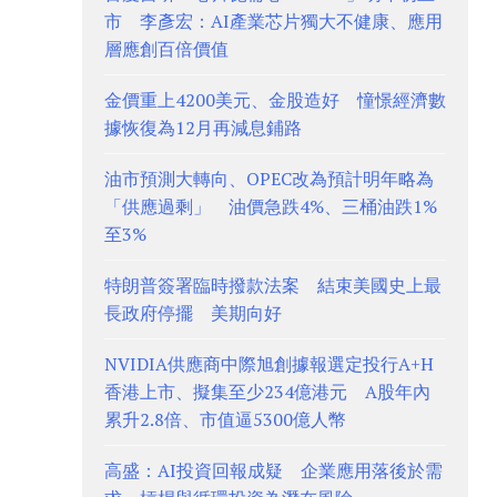
市 李彥宏：AI產業芯片獨大不健康、應用
層應創百倍價值
金價重上4200美元、金股造好 憧憬經濟數
據恢復為12月再減息鋪路
油市預測大轉向、OPEC改為預計明年略為
「供應過剩」 油價急跌4%、三桶油跌1%
至3%
特朗普簽署臨時撥款法案 結束美國史上最
長政府停擺 美期向好
NVIDIA供應商中際旭創據報選定投行A+H
香港上市、擬集至少234億港元 A股年內
累升2.8倍、市值逼5300億人幣
高盛：AI投資回報成疑 企業應用落後於需