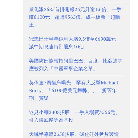
量化派2685首掛開報26元升逾1.6倍、一手
賺8100元 超購9365倍、成主板新「超購
王」
冠忠巴士半年純利大增9.5倍至6690萬元
派中期息連特別股息10仙
美國防部據報指阿里巴巴、百度、比亞迪等
應被列入「中國軍事企業名單」
英偉達7頁備忘曝光 罕有大反擊Michael
Burry、「6100億美元舞弊」、「折舊年
期」質疑
遇見小麵2408招股 一手入場費3556元、
引入海底撈等為基投
天域半導體2658招股、碳化硅外延片製造