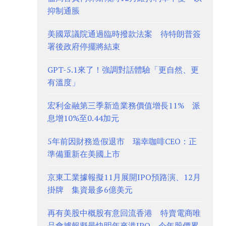
抑制通脹
美國眾議院通過臨時撥款法案 待特朗普簽
署後政府停擺將結束
GPT-5.1來了！強調對話體驗「更自然、更
有溫度」
宏利金融第三季新造業務價值增長11% 派
息增10%至0.44加元
5年前因財務造假退市 瑞幸咖啡CEO：正
準備重新在美國上市
京東工業據報擬11月展開IPO預路演、12月
掛牌 集資最多6億美元
再有美股中概股有意回流香港 特賣電商唯
品會據報擬最快明年來港IPO 今年股價累