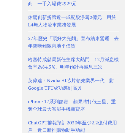
商 一手入場費2929元
佑駕創新折讓近一成配股淨籌2億元 用於
L4無人物流車業務發展
57年歷史「頂好大光麵」宣布結束營運 去
年曾嘆難敵內地平價貨
哈塞特成儲局新任主席大熱門 12月減息機
會率為84.3%、明年預計再減息三次
英偉達：Nvidia AI芯片領先業界一代 對
Google TPU成功感到高興
iPhone 17系列熱賣 蘋果將打低三星、重
奪全球最大智能手機商寶座
ChatGPT據報預計2030年至少2.2億付費用
戶 近日新推購物助手功能