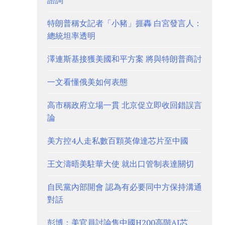
諮詢
特朗普稱女記者「小豬」捱轟 白宮發言人：
總統坦率透明
澤連斯基接獲美國和平方案 將與特朗普商討
一文看懂俄美如何表態
高市稱政府立場一貫 北京促立即收回錯誤言
論
美方控4人走私數百顆英偉達芯片至中國
王文濤晤美駐華大使 就出口管制表達關切
自民黨內部開會 認為有必要同中方保持溝通
對話
彭博：美官員討論售中國H200高階AI芯