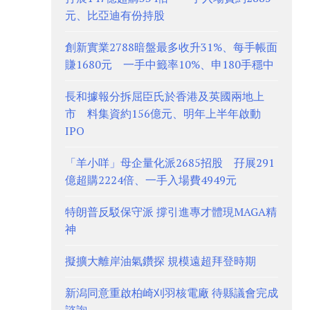
元、比亞迪有份持股
創新實業2788暗盤最多收升31%、每手帳面
賺1680元 一手中籤率10%、申180手穩中
長和據報分拆屈臣氏於香港及英國兩地上
市 料集資約156億元、明年上半年啟動
IPO
「羊小咩」母企量化派2685招股 孖展291
億超購2224倍、一手入場費4949元
特朗普反駁保守派 撐引進專才體現MAGA精
神
擬擴大離岸油氣鑽探 規模遠超拜登時期
新潟同意重啟柏崎刈羽核電廠 待縣議會完成