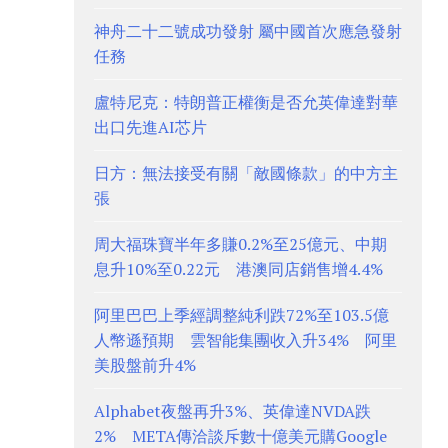
神舟二十二號成功發射 屬中國首次應急發射
任務
盧特尼克：特朗普正權衡是否允英偉達對華
出口先進AI芯片
日方：無法接受有關「敵國條款」的中方主
張
周大福珠寶半年多賺0.2%至25億元、中期
息升10%至0.22元 港澳同店銷售增4.4%
阿里巴巴上季經調整純利跌72%至103.5億
人幣遜預期 雲智能集團收入升34% 阿里
美股盤前升4%
Alphabet夜盤再升3%、英偉達NVDA跌
2% META傳洽談斥數十億美元購Google