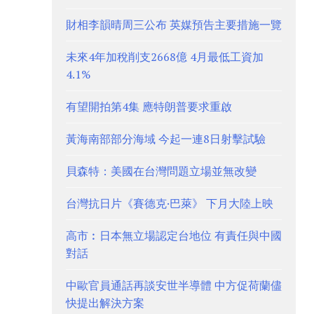
財相李韻晴周三公布 英媒預告主要措施一覽
未來4年加稅削支2668億 4月最低工資加
4.1%
有望開拍第4集 應特朗普要求重啟
黃海南部部分海域 今起一連8日射擊試驗
貝森特：美國在台灣問題立場並無改變
台灣抗日片《賽德克·巴萊》 下月大陸上映
高市︰日本無立場認定台地位 有責任與中國
對話
中歐官員通話再談安世半導體 中方促荷蘭儘
快提出解決方案