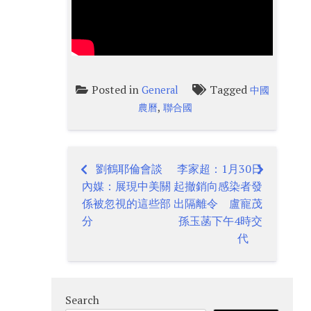
Posted in
Tagged
General
中國
,
農曆
聯合國
劉鶴耶倫會談
李家超：1月30日
Post
內媒：展現中美關
起撤銷向感染者發
navigation
係被忽視的這些部
出隔離令 盧寵茂
分
孫玉菡下午4時交
代
Search