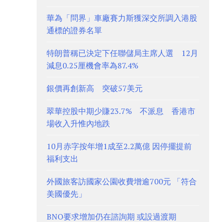
華為「問界」車廠賽力斯獲深交所調入港股
通標的證券名單
特朗普稱已決定下任聯儲局主席人選 12月
減息0.25厘機會率為87.4%
銀價再創新高 突破57美元
翠華控股中期少賺23.7% 不派息 香港市
場收入升惟內地跌
10月赤字按年增1成至2.2萬億 因停擺提前
福利支出
外國旅客訪國家公園收費增逾700元 「符合
美國優先」
BNO要求增加仍在諮詢期 或設過渡期