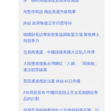
求 槓桿與循環投資為潛在風險
烏暫停和談 俄促美避升級戰事
終結 政府恢復正常仍需等待
德國財長訪華前密集協調歐盟立場 聚焦稀土
與競爭力
交易商透露：中國採購美國大豆陷入停滯
大陸懸賞徵集台灣網紅「八炯」「閩南狼」
違法犯罪線索
眾院通過撥款法案 終結43日停擺
FBI局長宣布 中國同意阻止芬太尼相關化學
品的計劃
儲局官員柯林斯傾向12月維持利率不變 以