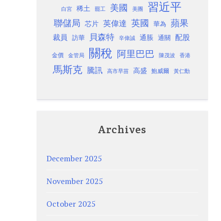
習近平
美國
稀土
白宮
罷工
美團
聯儲局
蘋果
英國
英偉達
芯片
華為
貝森特
裁員
配股
通脹
訪華
通關
辛偉誠
關稅
阿里巴巴
金價
金管局
香港
陳茂波
馬斯克
騰訊
高盛
高市早苗
鮑威爾
黃仁勳
Archives
December 2025
November 2025
October 2025