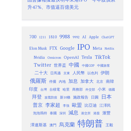
升47%、市值逼百億美元
9988
700
1810
AI
Apple
1211
9992
ChatGPT
IPO
Google
FTX
Meta
Elon Musk
Netflix
TikTok
Tesla
OpenAI
Nvidia
Omicron
Twitter
中國
世界盃
中國GDP
中國旅客
二十大
伊朗
人民幣
以色列
亞馬遜
京東
俄羅斯
加息
加拿大
南韓
內地
停擺
北京
印度
小米
台灣
台積電
哈里
商務部
外交部
德國
日本
拜登
施政報告
日圓
新10條
放寬防疫
歐盟
普京
李家超
比亞迪
江澤民
李強
減息
滙豐
泡泡瑪特
泰國
深圳
港股
港交所
特朗普
烏克蘭
澤連斯基
澳門
王毅