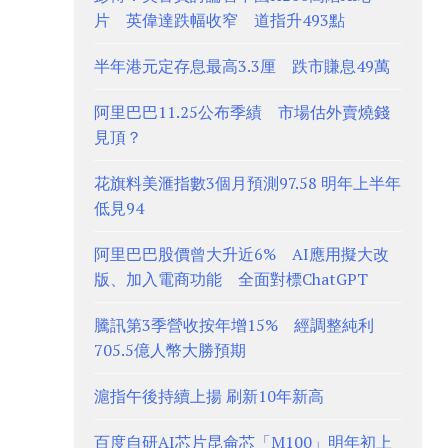
片 英偉達跌幅收窄 道指升493點
半年港元定存息最高3.3厘 跌市賺息49萬
阿里巴巴11.25公布季績 市場估外賣燒錢
見頂？
花旗料美滙指數3個月預測97.58 明年上半年
低見94
阿里巴巴股價曾大升近6% AI應用擬大改
版、加入電商功能 全面對標ChatGPT
騰訊第3季營收按年增15% 經調整純利
705.5億人幣大勝預期
滬指午後持續上揚 刷新10年新高
百度自研AI芯片昆侖芯「M100」明年初上