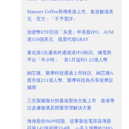
Manner Coffee再傳來港上市、集資數億美
元 官方：「不予置評」
加密幣ETF巨頭「灰度」申美股IPO、AUM
達350億美元 股票代號GRAY
量化派5次遞表終通過港IPO聆訊、擁電商
平台「羊小咩」 首5月溢利1.25億人幣
納芯微、樂摩科技通過上市聆訊 納芯微A
股市值211億人幣、樂摩科技為共享按摩設
備商
三生製藥擬分拆蔓迪股份主板上市 後者專
注皮膚健康及體重管理解決方案
海偉股份9609招股、從事製造電容器薄膜
孖展147億超購334倍 一手入場費約2885