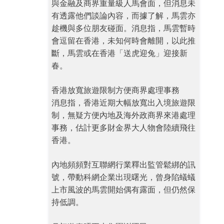
與金融及商界重量級人馬會面，但消息未
有透露他們談論內容，而據了解，馬雲亦
趁機與多位朋友碰面。消息指，馬雲暫時
會逗留在香港，未知何時會離開，以此推
斷，馬雲或在香港「送虎迎兔」迎接新
春。
香港放寬旅遊限制方便商界處理事務
消息指，香港近期大幅放寬出入境旅遊限
制，無疑方便內地及海外政商界來港處理
事務，估計更多財金界大人物會陸續飛往
香港。
內地頻頻對互聯網行業釋出監管鬆綁的訊
號，帶動科網企業出現曙光，曾身陷蟻蟻
上市風波的馬雲開始偶有露面，但仍然保
持低調。