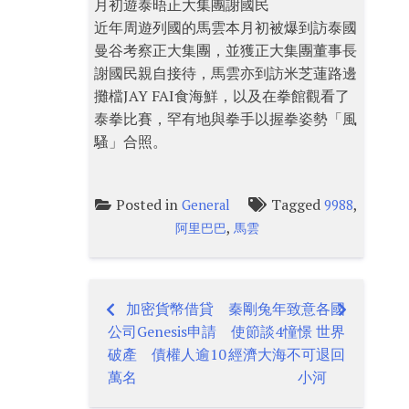
月初遊泰晤正大集團謝國民
近年周遊列國的馬雲本月初被爆到訪泰國
曼谷考察正大集團，並獲正大集團董事長
謝國民親自接待，馬雲亦到訪米芝蓮路邊
攤檔JAY FAI食海鮮，以及在拳館觀看了
泰拳比賽，罕有地與拳手以握拳姿勢「風
騷」合照。
Posted in
Tagged
,
General
9988
,
阿里巴巴
馬雲
加密貨幣借貸
秦剛兔年致意各國
Post
公司Genesis申請
使節談4憧憬 世界
navigation
破產 債權人逾10
經濟大海不可退回
萬名
小河