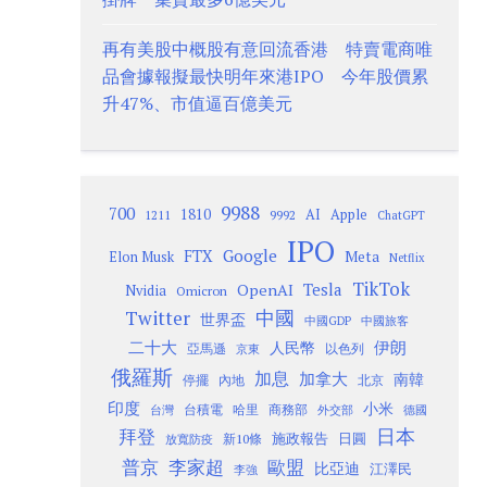
再有美股中概股有意回流香港 特賣電商唯
品會據報擬最快明年來港IPO 今年股價累
升47%、市值逼百億美元
9988
700
1810
AI
Apple
1211
9992
ChatGPT
IPO
Google
FTX
Meta
Elon Musk
Netflix
TikTok
Tesla
OpenAI
Nvidia
Omicron
Twitter
中國
世界盃
中國GDP
中國旅客
二十大
伊朗
人民幣
以色列
亞馬遜
京東
俄羅斯
加息
加拿大
南韓
內地
停擺
北京
印度
小米
台灣
台積電
哈里
商務部
外交部
德國
日本
拜登
施政報告
日圓
新10條
放寬防疫
歐盟
普京
李家超
比亞迪
江澤民
李強