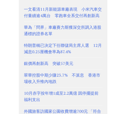
一文看清11月新能源車廠表現 小米汽車交
付量續逾4萬台 零跑車全系交付再創新高
華為「問界」車廠賽力斯獲深交所調入港股
通標的證券名單
特朗普稱已決定下任聯儲局主席人選 12月
減息0.25厘機會率為87.4%
銀價再創新高 突破57美元
翠華控股中期少賺23.7% 不派息 香港市
場收入升惟內地跌
10月赤字按年增1成至2.2萬億 因停擺提前
福利支出
外國旅客訪國家公園收費增逾700元 「符合