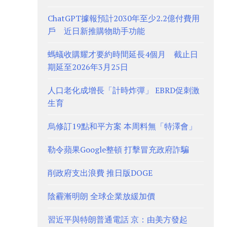
ChatGPT據報預計2030年至少2.2億付費用
戶 近日新推購物助手功能
螞蟻收購耀才要約時間延長4個月 截止日
期延至2026年3月25日
人口老化成增長「計時炸彈」 EBRD促刺激
生育
烏修訂19點和平方案 本周料無「特澤會」
勒令蘋果Google整頓 打擊冒充政府詐騙
削政府支出浪費 推日版DOGE
陰霾漸明朗 全球企業放緩加價
習近平與特朗普通電話 京：由美方發起