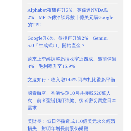
Alphabet夜盤再升3%、英偉達NVDA跌
2% META傳洽談斥數十億美元購Google
的TPU
Google升6%、盤後再升逾2% Gemini
3.0「生成式UI」開始產金？
蔚來上季經調整虧損收窄近四成、盤前彈逾
4% 毛利率升至13.9%
文遠知行：收入增144% 阿布扎比盈虧平衡
國泰航空、香港快運10月共接載320萬人
次 前者聖誕預訂強健、後者密切留意日本
需求
美財長：43日停擺造成110億美元永久經濟
損失 對明年增長前景仍樂觀