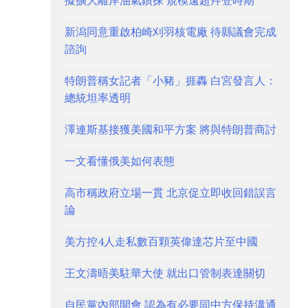
擬擴大離岸油氣鑽探 規模遠超拜登時期
新潟同意重啟柏崎刈羽核電廠 待縣議會完成
諮詢
特朗普稱女記者「小豬」捱轟 白宮發言人：
總統坦率透明
澤連斯基接獲美國和平方案 將與特朗普商討
一文看懂俄美如何表態
高市稱政府立場一貫 北京促立即收回錯誤言
論
美方控4人走私數百顆英偉達芯片至中國
王文濤晤美駐華大使 就出口管制表達關切
自民黨內部開會 認為有必要同中方保持溝通