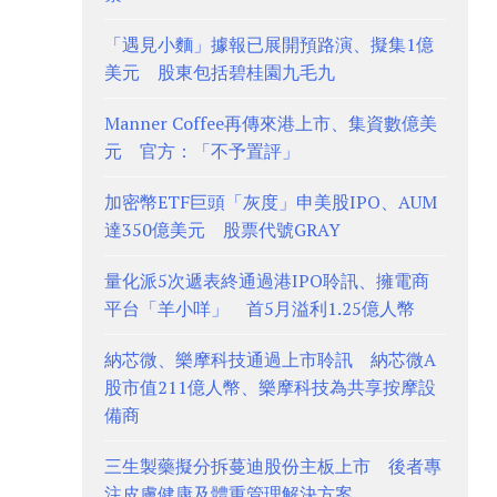
「遇見小麵」據報已展開預路演、擬集1億
美元 股東包括碧桂園九毛九
Manner Coffee再傳來港上市、集資數億美
元 官方：「不予置評」
加密幣ETF巨頭「灰度」申美股IPO、AUM
達350億美元 股票代號GRAY
量化派5次遞表終通過港IPO聆訊、擁電商
平台「羊小咩」 首5月溢利1.25億人幣
納芯微、樂摩科技通過上市聆訊 納芯微A
股市值211億人幣、樂摩科技為共享按摩設
備商
三生製藥擬分拆蔓迪股份主板上市 後者專
注皮膚健康及體重管理解決方案