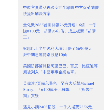
中歐官員通話再談安世半導體 中方促荷蘭儘
快提出解決方案
量化派2685首掛開報26元升逾1.6倍、一手
賺8100元 超購9365倍、成主板新「超購
王」
冠忠巴士半年純利大增9.5倍至6690萬元
派中期息連特別股息10仙
美國防部據報指阿里巴巴、百度、比亞迪等
應被列入「中國軍事企業名單」
英偉達7頁備忘曝光 罕有大反擊Michael
Burry、「6100億美元舞弊」、「折舊年
期」質疑
遇見小麵2408招股 一手入場費3556元、