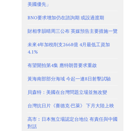
美國優先」
BNO要求增加仍在諮詢期 或設過渡期
財相李韻晴周三公布 英媒預告主要措施一覽
未來4年加稅削支2668億 4月最低工資加
4.1%
有望開拍第4集 應特朗普要求重啟
黃海南部部分海域 今起一連8日射擊試驗
貝森特：美國在台灣問題立場並無改變
台灣抗日片《賽德克·巴萊》 下月大陸上映
高市︰日本無立場認定台地位 有責任與中國
對話