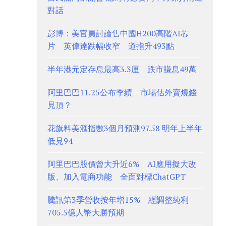
對話
彭博：美官員討論售中國H200高階AI芯
片 英偉達跌幅收窄 道指升493點
半年港元定存息最高3.3厘 跌市賺息49萬
阿里巴巴11.25公布季績 市場估外賣燒錢
見頂？
花旗料美滙指數3個月預測97.58 明年上半年
低見94
阿里巴巴股價曾大升近6% AI應用擬大改
版、加入電商功能 全面對標ChatGPT
騰訊第3季營收按年增15% 經調整純利
705.5億人幣大勝預期