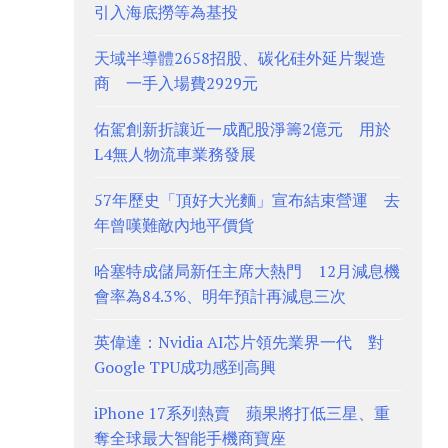
引入海底撈等為基投
天域半導體2658招股、碳化硅外延片製造
商 一手入場費2929元
佑駕創新折讓近一成配股淨籌2億元 用於
L4無人物流車業務發展
57年歷史「頂好大光麵」宣布結束營運 去
年曾嘆難敵內地平價貨
哈塞特成儲局新任主席大熱門 12月減息機
會率為84.3%、明年預計再減息三次
英偉達：Nvidia AI芯片領先業界一代 對
Google TPU成功感到高興
iPhone 17系列熱賣 蘋果將打低三星、重
奪全球最大智能手機商寶座