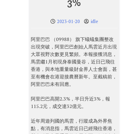
3%
2023-01-20
idle
阿里巴巴 （09988） 旗下蟻蟻集團整改
出現突破，阿里巴巴創始人馬雲近月出現
大眾視野次數更見繁頻。本報接獲消息，
馬雲繼1月初現身泰國曼谷，近日已飛往
香港，與本地重量級財金界人士會面，甚
至有機會在港迎接農曆新年。至截稿前，
阿里巴巴未有回應。
阿里巴巴高開2.3%，半日升近3%，報
115.2元，成交達32億元。
近年周遊列國的馬雲，行蹤成為外界焦
點，有消息指，馬雲近日已經飛往香港，