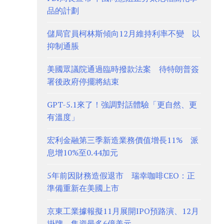
品的計劃
儲局官員柯林斯傾向12月維持利率不變 以
抑制通脹
美國眾議院通過臨時撥款法案 待特朗普簽
署後政府停擺將結束
GPT-5.1來了！強調對話體驗「更自然、更
有溫度」
宏利金融第三季新造業務價值增長11% 派
息增10%至0.44加元
5年前因財務造假退市 瑞幸咖啡CEO：正
準備重新在美國上市
京東工業據報擬11月展開IPO預路演、12月
掛牌 集資最多6億美元