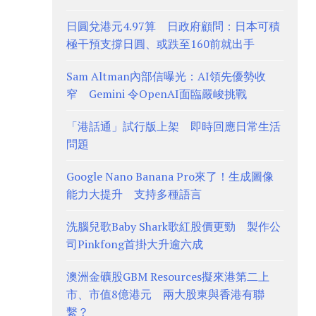
日圓兌港元4.97算 日政府顧問：日本可積
極干預支撐日圓、或跌至160前就出手
Sam Altman內部信曝光：AI領先優勢收
窄 Gemini 令OpenAI面臨嚴峻挑戰
「港話通」試行版上架 即時回應日常生活
問題
Google Nano Banana Pro來了！生成圖像
能力大提升 支持多種語言
洗腦兒歌Baby Shark歌紅股價更勁 製作公
司Pinkfong首掛大升逾六成
澳洲金礦股GBM Resources擬來港第二上
市、市值8億港元 兩大股東與香港有聯
繫？