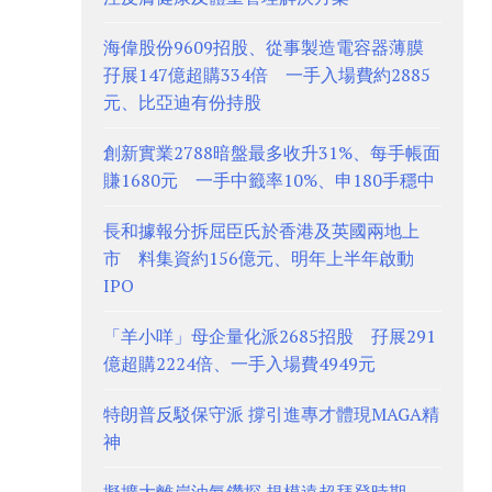
海偉股份9609招股、從事製造電容器薄膜
孖展147億超購334倍 一手入場費約2885
元、比亞迪有份持股
創新實業2788暗盤最多收升31%、每手帳面
賺1680元 一手中籤率10%、申180手穩中
長和據報分拆屈臣氏於香港及英國兩地上
市 料集資約156億元、明年上半年啟動
IPO
「羊小咩」母企量化派2685招股 孖展291
億超購2224倍、一手入場費4949元
特朗普反駁保守派 撐引進專才體現MAGA精
神