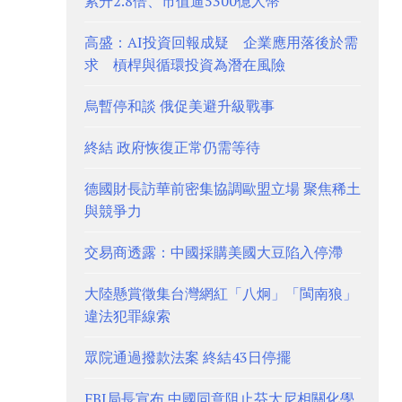
累升2.8倍、市值逼5300億人幣
高盛：AI投資回報成疑 企業應用落後於需
求 槓桿與循環投資為潛在風險
烏暫停和談 俄促美避升級戰事
終結 政府恢復正常仍需等待
德國財長訪華前密集協調歐盟立場 聚焦稀土
與競爭力
交易商透露：中國採購美國大豆陷入停滯
大陸懸賞徵集台灣網紅「八炯」「閩南狼」
違法犯罪線索
眾院通過撥款法案 終結43日停擺
FBI局長宣布 中國同意阻止芬太尼相關化學