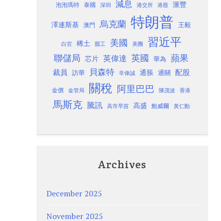
減息
滙豐
泡泡瑪特
泰國
深圳
港股
港交所
特朗普
烏克蘭
澤連斯基
澳門
王毅
習近平
美國
稀土
白宮
罷工
美團
聯儲局
蘋果
英國
英偉達
芯片
華為
貝森特
裁員
配股
通脹
訪華
通關
辛偉誠
關稅
阿里巴巴
金價
金管局
香港
陳茂波
馬斯克
騰訊
高盛
高市早苗
鮑威爾
黃仁勳
Archives
December 2025
November 2025