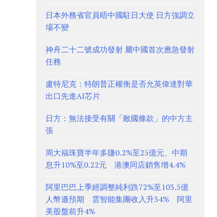
日本外務省官員晤中國駐日大使 日方強調立
場不變
神舟二十二號成功發射 屬中國首次應急發射
任務
盧特尼克：特朗普正權衡是否允英偉達對華
出口先進AI芯片
日方：無法接受有關「敵國條款」的中方主
張
周大福珠寶半年多賺0.2%至25億元、中期
息升10%至0.22元 港澳同店銷售增4.4%
阿里巴巴上季經調整純利跌72%至103.5億
人幣遜預期 雲智能集團收入升34% 阿里
美股盤前升4%