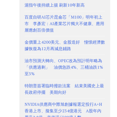
滬指午後持續上揚 刷新10年新高
百度自研AI芯片昆侖芯「M100」明年初上
市 李彥宏：AI產業芯片獨大不健康、應用
層應創百倍價值
金價重上4200美元、金股造好 憧憬經濟數
據恢復為12月再減息鋪路
油市預測大轉向、OPEC改為預計明年略為
「供應過剩」 油價急跌4%、三桶油跌1%
至3%
特朗普簽署臨時撥款法案 結束美國史上最
長政府停擺 美期向好
NVIDIA供應商中際旭創據報選定投行A+H
香港上市、擬集至少234億港元 A股年內