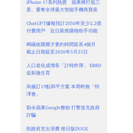
iPhone 17系列熱賣 蘋果將打低三
星、重奪全球最大智能手機商寶座
ChatGPT據報預計2030年至少2.2億
付費用戶 近日新推購物助手功能
螞蟻收購耀才要約時間延長4個月
截止日期延至2026年3月25日
人口老化成增長「計時炸彈」 EBRD
促刺激生育
烏修訂19點和平方案 本周料無「特
澤會」
勒令蘋果Google整頓 打擊冒充政府
詐騙
削政府支出浪費 推日版DOGE