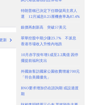
特朗普稱已決定下任聯儲局主席人
選 12月減息0.25厘機會率為87.4%
銀價再創新高 突破57美元
翠華控股中期少賺23.7% 不派息
統更新
香港市場收入升惟內地跌
10月赤字按年增1成至2.2萬億 因停
擺提前福利支出
外國旅客訪國家公園收費增逾700元
「符合美國優先」
BNO要求增加仍在諮詢期 或設過渡
期
財相李韻晴周三公布 英媒預告主要