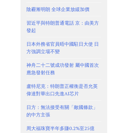
陰霾漸明朗 全球企業放緩加價
習近平與特朗普通電話 京：由美方
發起
日本外務省官員晤中國駐日大使 日
方強調立場不變
神舟二十二號成功發射 屬中國首次
應急發射任務
盧特尼克：特朗普正權衡是否允英
偉達對華出口先進AI芯片
日方：無法接受有關「敵國條款」
的中方主張
周大福珠寶半年多賺0.2%至25億