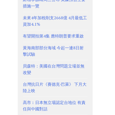
措施一覽
未來4年加稅削支2668億 4月最低工
資加4.1%
有望開拍第4集 應特朗普要求重啟
黃海南部部分海域 今起一連8日射
擊試驗
貝森特：美國在台灣問題立場並無
改變
台灣抗日片《賽德克·巴萊》 下月大
陸上映
高市︰日本無立場認定台地位 有責
任與中國對話