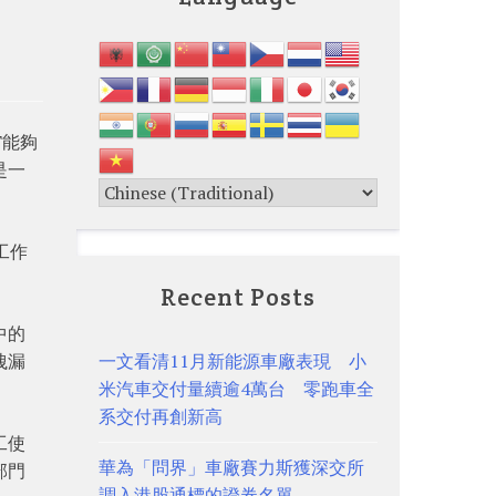
T能夠
是一
工作
Recent Posts
中的
洩漏
一文看清11月新能源車廠表現 小
米汽車交付量續逾4萬台 零跑車全
系交付再創新高
工使
華為「問界」車廠賽力斯獲深交所
部門
調入港股通標的證券名單