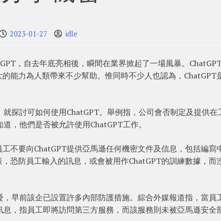
2023-01-27
idle
tGPT，自去年底亮相後，瞬間在業界掀起了一場風暴。ChatGP
的能力為人類帶來不少幫助。惟同時不少人也認為，ChatGPT
。
頻道，就探討可如何使用ChatGPT。舉例指，公司會否制定及提供在
知道，他們是否被允許使用ChatGPT工作。
工不要向ChatGPT提供亞馬遜任何機密文件及信息，包括編寫
，恐防員工輸入的訊息，或會被用作ChatGPT的訓練數據，而
的擔憂，早前該企已設置許多內部防護措施。綜合外媒報道指，當員
警告訊息，指員工即將訪問第三方服務，而該服務則未被亞馬遜安全