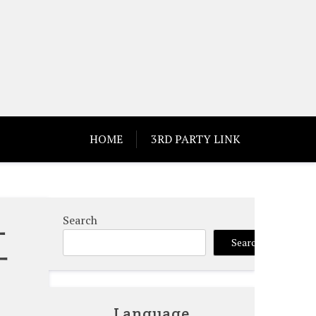
HOME
3RD PARTY LINK
Search
工
Search
Language