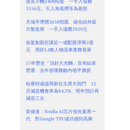
遇見小麵2408招股 一手入場費
3556元、引入海底撈等為基投
天域半導體2658招股、碳化硅外延
片製造商 一手入場費2929元
佑駕創新折讓近一成配股淨籌2億
元 用於L4無人物流車業務發展
57年歷史「頂好大光麵」宣布結束
營運 去年曾嘆難敵內地平價貨
哈塞特成儲局新任主席大熱門 12
月減息機會率為84.3%、明年預計再
減息三次
英偉達：Nvidia AI芯片領先業界一
代 對Google TPU成功感到高興