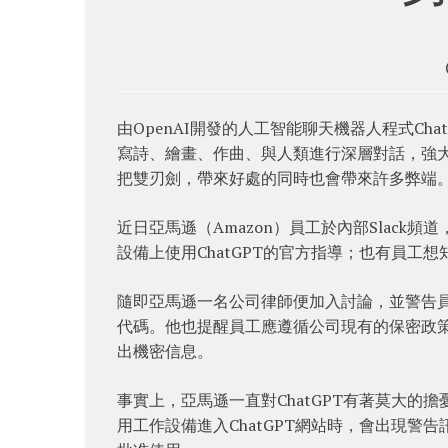
由OpenAI開發的人工智能聊天機器人程式Cha
寫詩、繪畫、作曲、與人類進行深層對話，強大
把雙刃劍，帶來好處的同時也會帶來許多弊端
近日亞馬遜（Amazon）員工於內部Slack
設備上使用ChatGPT的官方指導；也有員工想
隨即亞馬遜一名公司律師便加入討論，並警告員
代碼。他也提醒員工應遵循公司現有的保密政策
出機密信息。
事實上，亞馬遜一直對ChatGPT有著莫大
用工作設備進入ChatGPT網站時，會出現