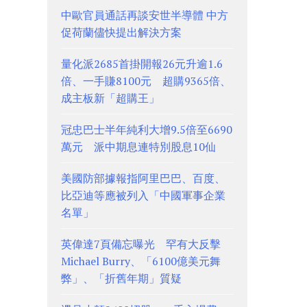
中歐官員通話再談安世半導體 中方
促荷蘭儘快提出解決方案
量化派2685首掛開報26元升逾1.6
倍、一手賺8100元 超購9365倍、
成主板新「超購王」
冠忠巴士半年純利大增9.5倍至6690
萬元 派中期息連特別股息10仙
美國防部據報指阿里巴巴、百度、
比亞迪等應被列入「中國軍事企業
名單」
英偉達7頁備忘曝光 罕有大反擊
Michael Burry、「6100億美元舞
弊」、「折舊年期」質疑