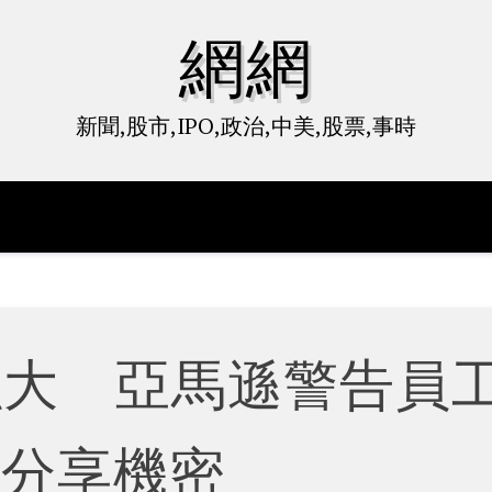
網網
新聞,股市,IPO,政治,中美,股票,事時
太強大 亞馬遜警告員
勿分享機密