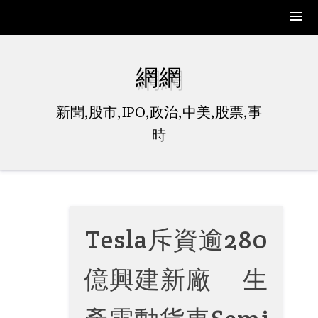
Skip
to
網網
content
新聞,股市,IPO,政治,中美,股票,事
時
Tesla斥資逾280
億興建新廠 生