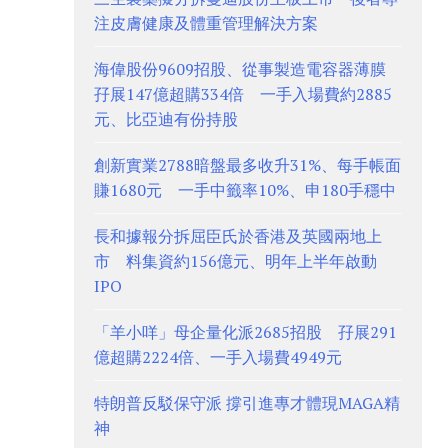
注皮膚健康及體重管理解決方案
海偉股份9609招股、從事製造電容器薄膜
孖展147億超購334倍 一手入場費約2885
元、比亞迪有份持股
創新實業2788暗盤最多收升31%、每手帳面
賺1680元 一手中籤率10%、申180手穩中
長和據報分拆屈臣氏於香港及英國兩地上
市 料集資約156億元、明年上半年啟動
IPO
「羊小咩」母企量化派2685招股 孖展291
億超購2224倍、一手入場費4949元
特朗普反駁保守派 撐引進專才體現MAGA精
神