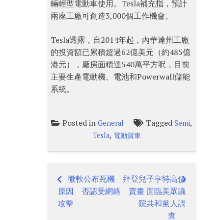
輛輕型電動車使用。Tesla補充指，預計
兩座工廠可創造3,000個工作機會。
Tesla透露，自2014年起，內華達州工廠
的投資額已累積超過62億美元（約485億
港元），廠房面積達540萬平方呎，目前
主要生產電動機、電池和Powerwall儲能
系統。
Posted in
Tagged
,
General
Semi
,
Tesla
電動貨車
微軟公布死機
拜登兒子亨特高價
Post
原因 否認受網絡
賣畫 面臨美眾議
navigation
攻擊
院共和黨人調
查