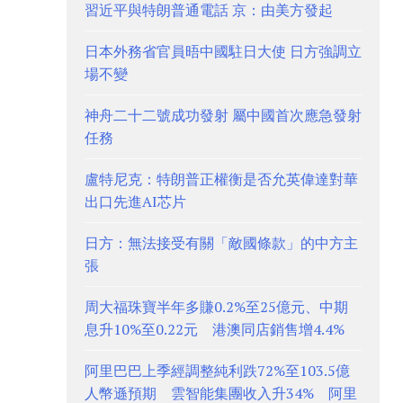
習近平與特朗普通電話 京：由美方發起
日本外務省官員晤中國駐日大使 日方強調立
場不變
神舟二十二號成功發射 屬中國首次應急發射
任務
盧特尼克：特朗普正權衡是否允英偉達對華
出口先進AI芯片
日方：無法接受有關「敵國條款」的中方主
張
周大福珠寶半年多賺0.2%至25億元、中期
息升10%至0.22元 港澳同店銷售增4.4%
阿里巴巴上季經調整純利跌72%至103.5億
人幣遜預期 雲智能集團收入升34% 阿里