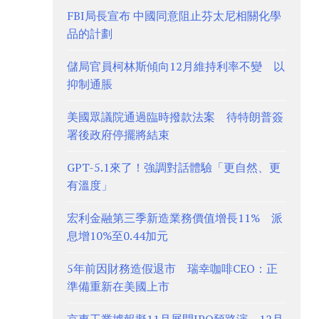
FBI局長宣布 中國同意阻止芬太尼相關化學
品的計劃
儲局官員柯林斯傾向12月維持利率不變 以
抑制通脹
美國眾議院通過臨時撥款法案 待特朗普簽
署後政府停擺將結束
GPT-5.1來了！強調對話體驗「更自然、更
有溫度」
宏利金融第三季新造業務價值增長11% 派
息增10%至0.44加元
5年前因財務造假退市 瑞幸咖啡CEO：正
準備重新在美國上市