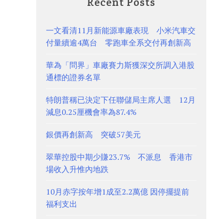
Recent Posts
一文看清11月新能源車廠表現 小米汽車交
付量續逾4萬台 零跑車全系交付再創新高
華為「問界」車廠賽力斯獲深交所調入港股
通標的證券名單
特朗普稱已決定下任聯儲局主席人選 12月
減息0.25厘機會率為87.4%
銀價再創新高 突破57美元
翠華控股中期少賺23.7% 不派息 香港市
場收入升惟內地跌
10月赤字按年增1成至2.2萬億 因停擺提前
福利支出