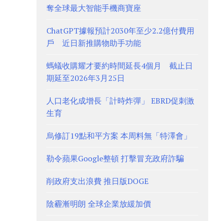
奪全球最大智能手機商寶座
ChatGPT據報預計2030年至少2.2億付費用
戶 近日新推購物助手功能
螞蟻收購耀才要約時間延長4個月 截止日
期延至2026年3月25日
人口老化成增長「計時炸彈」 EBRD促刺激
生育
烏修訂19點和平方案 本周料無「特澤會」
勒令蘋果Google整頓 打擊冒充政府詐騙
削政府支出浪費 推日版DOGE
陰霾漸明朗 全球企業放緩加價