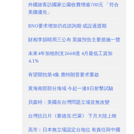
外國旅客訪國家公園收費增逾700元 「符合
美國優先」
BNO要求增加仍在諮詢期 或設過渡期
財相李韻晴周三公布 英媒預告主要措施一覽
未來4年加稅削支2668億 4月最低工資加
4.1%
有望開拍第4集 應特朗普要求重啟
黃海南部部分海域 今起一連8日射擊試驗
貝森特：美國在台灣問題立場並無改變
台灣抗日片《賽德克·巴萊》 下月大陸上映
高市︰日本無立場認定台地位 有責任與中國