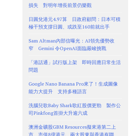
損失 對明年增長前景仍樂觀
日圓兌港元4.97算 日政府顧問：日本可積
極干預支撐日圓、或跌至160前就出手
Sam Altman內部信曝光：AI領先優勢收
窄 Gemini 令OpenAI面臨嚴峻挑戰
「港話通」試行版上架 即時回應日常生活
問題
Google Nano Banana Pro來了！生成圖像
能力大提升 支持多種語言
洗腦兒歌Baby Shark歌紅股價更勁 製作公
司Pinkfong首掛大升逾六成
澳洲金礦股GBM Resources擬來港第二上
市、市值8億港元 兩大股東與香港有聯