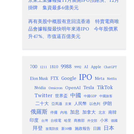
京東工業據報擬11月展開IPO預路演、12月
掛牌 集資最多6億美元
再有美股中概股有意回流香港 特賣電商唯
品會據報擬最快明年來港IPO 今年股價累
升47%、市值逼百億美元
9988
700
1810
AI
Apple
1211
9992
ChatGPT
IPO
Google
FTX
Meta
Elon Musk
Netflix
TikTok
Tesla
OpenAI
Nvidia
Omicron
Twitter
中國
世界盃
中國GDP
中國旅客
二十大
伊朗
人民幣
以色列
亞馬遜
京東
俄羅斯
加息
加拿大
南韓
內地
停擺
北京
印度
小米
台灣
台積電
哈里
商務部
外交部
德國
日本
拜登
施政報告
日圓
新10條
放寬防疫