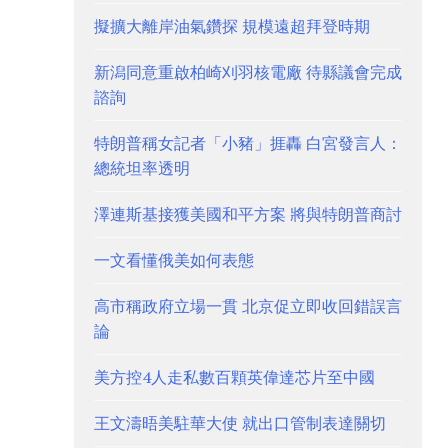
擬擴大離岸油氣鑽探 規模遠超拜登時期
新潟同意重啟柏崎刈羽核電廠 待縣議會完成
諮詢
特朗普稱女記者「小豬」捱轟 白宮發言人：
總統坦率透明
澤連斯基接獲美國和平方案 將與特朗普商討
一文看懂俄美如何表態
高市稱政府立場一貫 北京促立即收回錯誤言
論
美方控4人走私數百顆英偉達芯片至中國
王文濤晤美駐華大使 就出口管制表達關切