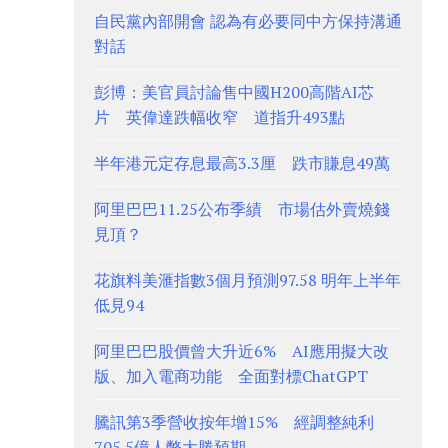
自民黨內部開會 認為有必要同中方保持溝通
對話
彭博：美官員討論售中國H200高階AI芯
片 英偉達跌幅收窄 道指升493點
半年港元定存息最高3.3厘 跌市賺息49萬
阿里巴巴11.25公布季績 市場估外賣燒錢
見頂？
花旗料美滙指數3個月預測97.58 明年上半年
低見94
阿里巴巴股價曾大升近6% AI應用擬大改
版、加入電商功能 全面對標ChatGPT
騰訊第3季營收按年增15% 經調整純利
705.5億人幣大勝預期