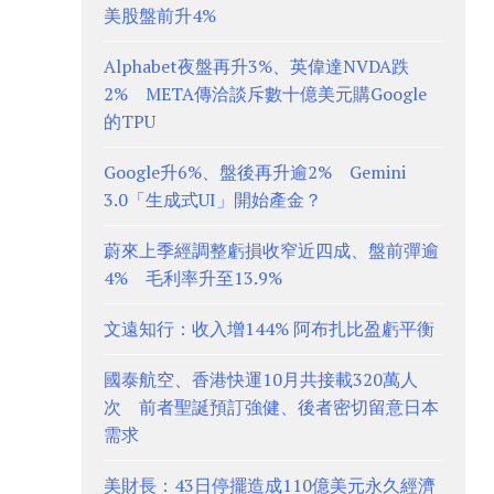
美股盤前升4%
Alphabet夜盤再升3%、英偉達NVDA跌
2% META傳洽談斥數十億美元購Google
的TPU
Google升6%、盤後再升逾2% Gemini
3.0「生成式UI」開始產金？
蔚來上季經調整虧損收窄近四成、盤前彈逾
4% 毛利率升至13.9%
文遠知行：收入增144% 阿布扎比盈虧平衡
國泰航空、香港快運10月共接載320萬人
次 前者聖誕預訂強健、後者密切留意日本
需求
美財長：43日停擺造成110億美元永久經濟