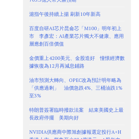
滬指午後持續上揚 刷新10年新高
百度自研AI芯片昆侖芯「M100」明年初上
市 李彥宏：AI產業芯片獨大不健康、應用
層應創百倍價值
金價重上4200美元、金股造好 憧憬經濟數
據恢復為12月再減息鋪路
油市預測大轉向、OPEC改為預計明年略為
「供應過剩」 油價急跌4%、三桶油跌1%
至3%
特朗普簽署臨時撥款法案 結束美國史上最
長政府停擺 美期向好
NVIDIA供應商中際旭創據報選定投行A+H