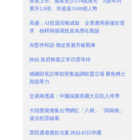
香港上市、擬集至少234億港元 A股年內
累升2.8倍、市值逼5300億人幣
高盛：AI投資回報成疑 企業應用落後於需
求 槓桿與循環投資為潛在風險
烏暫停和談 俄促美避升級戰事
終結 政府恢復正常仍需等待
德國財長訪華前密集協調歐盟立場 聚焦稀土
與競爭力
交易商透露：中國採購美國大豆陷入停滯
大陸懸賞徵集台灣網紅「八炯」「閩南狼」
違法犯罪線索
眾院通過撥款法案 終結43日停擺