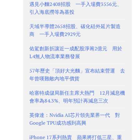
遇見小麵2408招股 一手入場費3556元、
引入海底撈等為基投
天域半導體2658招股、碳化硅外延片製造
商 一手入場費2929元
佑駕創新折讓近一成配股淨籌2億元 用於
L4無人物流車業務發展
57年歷史「頂好大光麵」宣布結束營運 去
年曾嘆難敵內地平價貨
哈塞特成儲局新任主席大熱門 12月減息機
會率為84.3%、明年預計再減息三次
英偉達：Nvidia AI芯片領先業界一代 對
Google TPU成功感到高興
iPhone 17系列熱賣 蘋果將打低三星、重