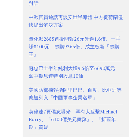
對話
中歐官員通話再談安世半導體 中方促荷蘭儘
快提出解決方案
量化派2685首掛開報26元升逾1.6倍、一手
賺8100元 超購9365倍、成主板新「超購
王」
冠忠巴士半年純利大增9.5倍至6690萬元
派中期息連特別股息10仙
美國防部據報指阿里巴巴、百度、比亞迪等
應被列入「中國軍事企業名單」
英偉達7頁備忘曝光 罕有大反擊Michael
Burry、「6100億美元舞弊」、「折舊年
期」質疑