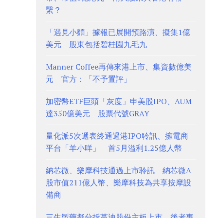
繫？
「遇見小麵」據報已展開預路演、擬集1億
美元 股東包括碧桂園九毛九
Manner Coffee再傳來港上市、集資數億美
元 官方：「不予置評」
加密幣ETF巨頭「灰度」申美股IPO、AUM
達350億美元 股票代號GRAY
量化派5次遞表終通過港IPO聆訊、擁電商
平台「羊小咩」 首5月溢利1.25億人幣
納芯微、樂摩科技通過上市聆訊 納芯微A
股市值211億人幣、樂摩科技為共享按摩設
備商
三生製藥擬分拆蔓迪股份主板上市 後者專