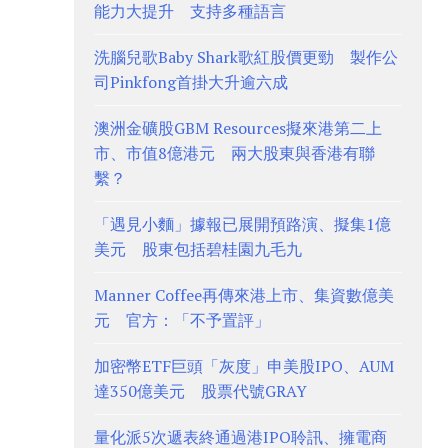
能力大提升 支持多種語言
洗腦兒歌Baby Shark歌紅股價更勁 製作公
司Pinkfong首掛大升逾六成
澳洲金礦股GBM Resources擬來港第二上
市、市值8億港元 兩大股東與香港有聯
繫？
「遇見小麵」據報已展開預路演、擬集1億
美元 股東包括碧桂園九毛九
Manner Coffee再傳來港上市、集資數億美
元 官方：「不予置評」
加密幣ETF巨頭「灰度」申美股IPO、AUM
達350億美元 股票代號GRAY
量化派5次遞表終通過港IPO聆訊、擁電商