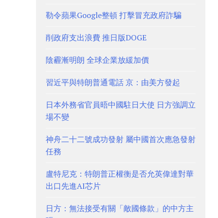
勒令蘋果Google整頓 打擊冒充政府詐騙
削政府支出浪費 推日版DOGE
陰霾漸明朗 全球企業放緩加價
習近平與特朗普通電話 京：由美方發起
日本外務省官員晤中國駐日大使 日方強調立
場不變
神舟二十二號成功發射 屬中國首次應急發射
任務
盧特尼克：特朗普正權衡是否允英偉達對華
出口先進AI芯片
日方：無法接受有關「敵國條款」的中方主