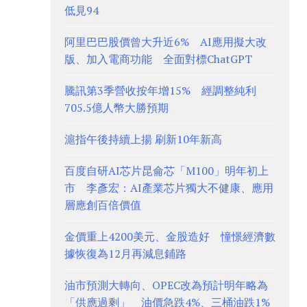
低見94
阿里巴巴股價曾大升近6% AI應用擬大改
版、加入電商功能 全面對標ChatGPT
騰訊第3季營收按年增15% 經調整純利
705.5億人幣大勝預期
滬指午後持續上揚 刷新10年新高
百度自研AI芯片昆侖芯「M100」明年初上
市 李彥宏：AI產業芯片獨大不健康、應用
層應創百倍價值
金價重上4200美元、金股造好 憧憬經濟數
據恢復為12月再減息鋪路
油市預測大轉向、OPEC改為預計明年略為
「供應過剩」 油價急跌4%、三桶油跌1%