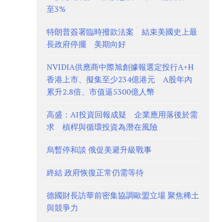
至3%
特朗普簽署臨時撥款法案 結束美國史上最
長政府停擺 美期向好
NVIDIA供應商中際旭創據報選定投行A+H
香港上市、擬集至少234億港元 A股年內
累升2.8倍、市值逼5300億人幣
高盛：AI投資回報成疑 企業應用落後於需
求 槓桿與循環投資為潛在風險
烏暫停和談 俄促美避升級戰事
終結 政府恢復正常仍需等待
德國財長訪華前密集協調歐盟立場 聚焦稀土
與競爭力