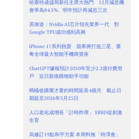
哈塞特成儲局新任主席大熱門 12月減息機
會率為84.3%、明年預計再減息三次
英偉達：Nvidia AI芯片領先業界一代 對
Google TPU成功感到高興
iPhone 17系列熱賣 蘋果將打低三星、重
奪全球最大智能手機商寶座
ChatGPT據報預計2030年至少2.2億付費用
戶 近日新推購物助手功能
螞蟻收購耀才要約時間延長4個月 截止日
期延至2026年3月25日
人口老化成增長「計時炸彈」 EBRD促刺激
生育
烏修訂19點和平方案 本周料無「特澤會」