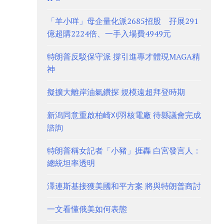
「羊小咩」母企量化派2685招股 孖展291
億超購2224倍、一手入場費4949元
特朗普反駁保守派 撐引進專才體現MAGA精
神
擬擴大離岸油氣鑽探 規模遠超拜登時期
新潟同意重啟柏崎刈羽核電廠 待縣議會完成
諮詢
特朗普稱女記者「小豬」捱轟 白宮發言人：
總統坦率透明
澤連斯基接獲美國和平方案 將與特朗普商討
一文看懂俄美如何表態