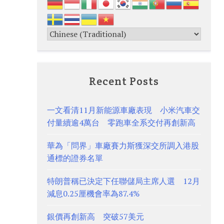
Recent Posts
一文看清11月新能源車廠表現 小米汽車交
付量續逾4萬台 零跑車全系交付再創新高
華為「問界」車廠賽力斯獲深交所調入港股
通標的證券名單
特朗普稱已決定下任聯儲局主席人選 12月
減息0.25厘機會率為87.4%
銀價再創新高 突破57美元