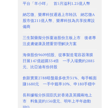
平台「羊小咩」 首5月溢利1.25億人幣
納芯微、樂摩科技通過上市聆訊 納芯微A
股市值211億人幣、樂摩科技為共享按摩設
備商
三生製藥擬分拆蔓迪股份主板上市 後者專
注皮膚健康及體重管理解決方案
海偉股份9609招股、從事製造電容器薄膜
孖展147億超購334倍 一手入場費約2885
元、比亞迪有份持股
創新實業2788暗盤最多收升31%、每手帳面
賺1680元 一手中籤率10%、申180手穩中
長和據報分拆屈臣氏於香港及英國兩地上
市 料集資約156億元、明年上半年啟動
IPO