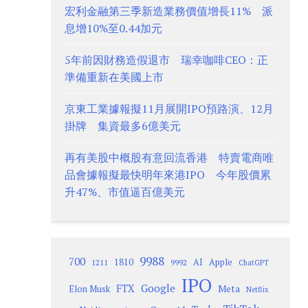
宏利金融第三季新造業務價值增長11% 派
息增10%至0.44加元
5年前因財務造假退市 瑞幸咖啡CEO：正
準備重新在美國上市
京東工業據報擬11月展開IPO預路演、12月
掛牌 集資最多6億美元
再有美股中概股有意回流香港 特賣電商唯
品會據報擬最快明年來港IPO 今年股價累
升47%、市值逼百億美元
9988
700
1810
AI
Apple
1211
9992
ChatGPT
IPO
Google
FTX
Meta
Elon Musk
Netflix