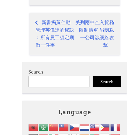
新書揭黃仁勳
美列兩中企入貿易
Post
管理英偉達的秘訣
限制清單 另制裁
navigation
︰所有員工須定期
一公司涉網絡攻
做一件事
擊
Search
Search
Language