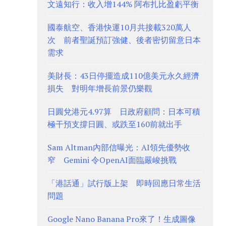
文遠知行：收入增144% 阿布扎比盈虧平衡
國泰航空、香港快運10月共接載320萬人
次 前者聖誕預訂強健、後者密切留意日本
需求
美財長：43日停擺造成110億美元永久經濟
損失 對明年增長前景仍樂觀
日圓兌港元4.97算 日政府顧問：日本可積
極干預支撐日圓、或跌至160前就出手
Sam Altman內部信曝光：AI領先優勢收
窄 Gemini 令OpenAI面臨嚴峻挑戰
「港話通」試行版上架 即時回應日常生活
問題
Google Nano Banana Pro來了！生成圖像