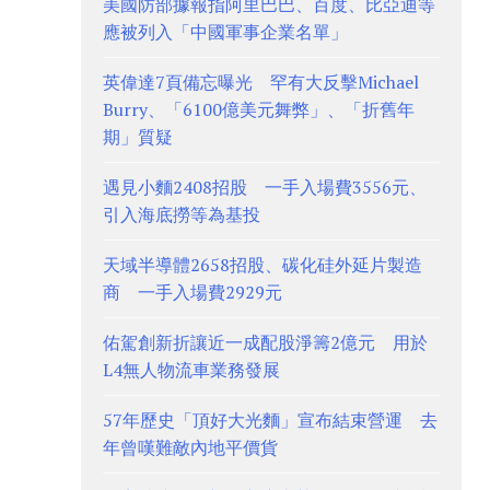
美國防部據報指阿里巴巴、百度、比亞迪等
應被列入「中國軍事企業名單」
英偉達7頁備忘曝光 罕有大反擊Michael
Burry、「6100億美元舞弊」、「折舊年
期」質疑
遇見小麵2408招股 一手入場費3556元、
引入海底撈等為基投
天域半導體2658招股、碳化硅外延片製造
商 一手入場費2929元
佑駕創新折讓近一成配股淨籌2億元 用於
L4無人物流車業務發展
57年歷史「頂好大光麵」宣布結束營運 去
年曾嘆難敵內地平價貨