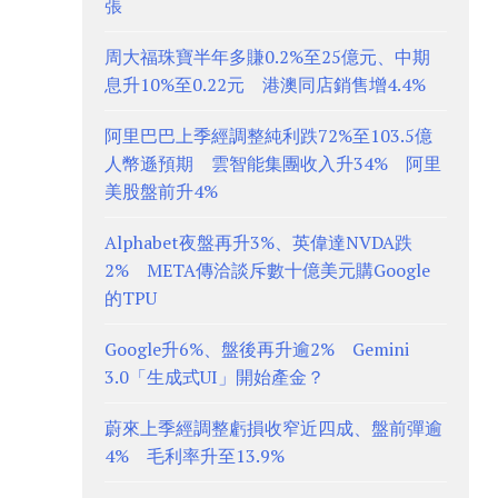
張
周大福珠寶半年多賺0.2%至25億元、中期
息升10%至0.22元 港澳同店銷售增4.4%
阿里巴巴上季經調整純利跌72%至103.5億
人幣遜預期 雲智能集團收入升34% 阿里
美股盤前升4%
Alphabet夜盤再升3%、英偉達NVDA跌
2% META傳洽談斥數十億美元購Google
的TPU
Google升6%、盤後再升逾2% Gemini
3.0「生成式UI」開始產金？
蔚來上季經調整虧損收窄近四成、盤前彈逾
4% 毛利率升至13.9%