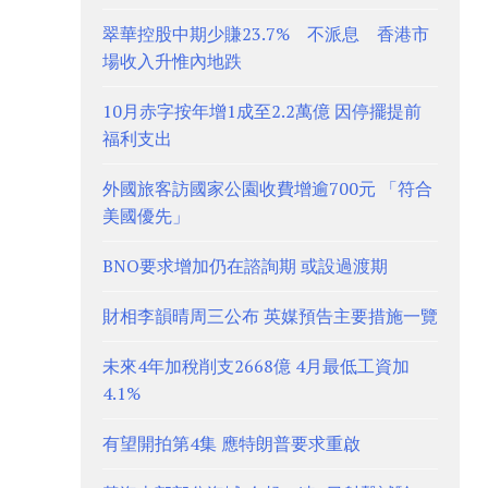
翠華控股中期少賺23.7% 不派息 香港市
場收入升惟內地跌
10月赤字按年增1成至2.2萬億 因停擺提前
福利支出
外國旅客訪國家公園收費增逾700元 「符合
美國優先」
BNO要求增加仍在諮詢期 或設過渡期
財相李韻晴周三公布 英媒預告主要措施一覽
未來4年加稅削支2668億 4月最低工資加
4.1%
有望開拍第4集 應特朗普要求重啟