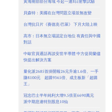
黃海南部部分海域 今起一連8日射擊試驗
貝森特：美國在台灣問題立場並無改變
台灣抗日片《賽德克·巴萊》 下月大陸上映
高市︰日本無立場認定台地位 有責任與中國
對話
中歐官員通話再談安世半導體 中方促荷蘭儘
快提出解決方案
量化派2685首掛開報26元升逾1.6倍、一手
賺8100元 超購9365倍、成主板新「超購
王」
冠忠巴士半年純利大增9.5倍至6690萬元
派中期息連特別股息10仙