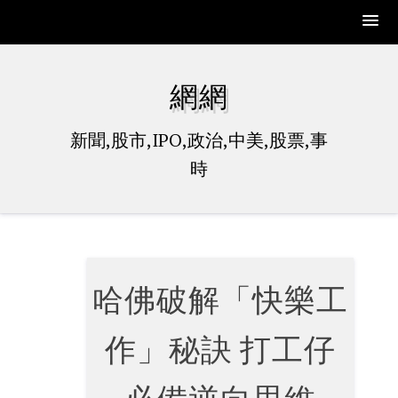
Skip
to
網網
content
新聞,股市,IPO,政治,中美,股票,事
時
哈佛破解「快樂工
作」秘訣 打工仔