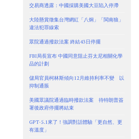
交易商透露：中國採購美國大豆陷入停滯
大陸懸賞徵集台灣網紅「八炯」「閩南狼」
違法犯罪線索
眾院通過撥款法案 終結43日停擺
FBI局長宣布 中國同意阻止芬太尼相關化學
品的計劃
儲局官員柯林斯傾向12月維持利率不變 以
抑制通脹
美國眾議院通過臨時撥款法案 待特朗普簽
署後政府停擺將結束
GPT-5.1來了！強調對話體驗「更自然、更
有溫度」