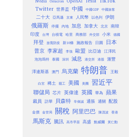
TikTok
Tesla
OpenAI
Nvidia
Omicron
Twitter
中國
世界盃
中國GDP
中國旅客
二十大
伊朗
人民幣
以色列
亞馬遜
京東
俄羅斯
加息
加拿大
南韓
內地
停擺
北京
印度
小米
台灣
台積電
哈里
商務部
外交部
德國
日本
拜登
施政報告
日圓
新10條
放寬防疫
歐盟
普京
李家超
比亞迪
江澤民
李強
減息
滙豐
泡泡瑪特
泰國
深圳
港股
港交所
特朗普
烏克蘭
澤連斯基
澳門
王毅
習近平
美國
稀土
白宮
罷工
美團
聯儲局
蘋果
英國
英偉達
芯片
華為
貝森特
裁員
配股
通脹
訪華
通關
辛偉誠
關稅
阿里巴巴
金價
金管局
香港
陳茂波
馬斯克
騰訊
高盛
高市早苗
鮑威爾
黃仁勳