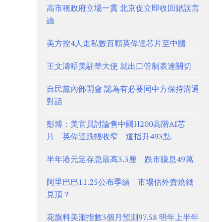
高市稱政府立場一貫 北京促立即收回錯誤言
論
美方控4人走私數百顆英偉達芯片至中國
王文濤晤美駐華大使 就出口管制表達關切
自民黨內部開會 認為有必要同中方保持溝通
對話
彭博：美官員討論售中國H200高階AI芯
片 英偉達跌幅收窄 道指升493點
半年港元定存息最高3.3厘 跌市賺息49萬
阿里巴巴11.25公布季績 市場估外賣燒錢
見頂？
花旗料美滙指數3個月預測97.58 明年上半年