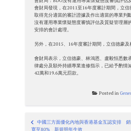
會財局：BDO沒有運用專業懷疑態度審慎評估
會財局發現，在2011至16年度審計期間，
取得充分適當的審計證據及作出適當的專業判
沒有運用專業懷疑態度審慎評估及質疑管理層
安排的會計處理。
另外，在2015、16年度審計期間，立信德
會財局表示，立信德豪、林鴻恩、盧毅恒悉數
律處分及額外持續專業進修指示，已給予酌情減
42萬和19.6萬元罰款。
Posted in
Gene
中國三方面優化內地與香港基金互認安排 銷
Post
寛至80% 新規明年生效