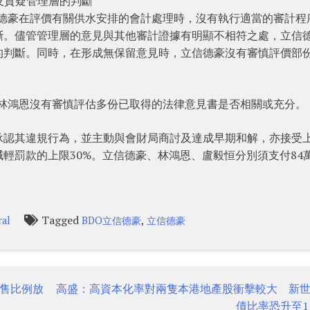
及質疑管理層的判斷
立信德豪在評價有關供水安排的會計處理時，沒有執行適當的審計程
斷。儘管管理層的意見與其他審計證據有明顯不相符之處，立信
的判斷。同時，在形成無保留意見時，立信德豪沒有審慎評價部
豪及林鴻恩沒有審慎評估多份已取得的法律意見書是否相關或充分。
承認其違規行為，並主動與會財局商討及達成早期和解，亦接受
輕罰款的上限30%。立信德豪、林鴻恩、盧毅恒分別須支付84
Tagged
,
ral
BDO立信德豪
立信德豪
售比例放
高盛：高資本化率對兩隻本港地產股衝擊較大 新
債比率恐升至1