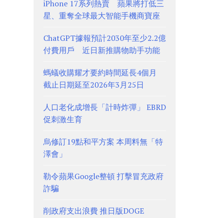
iPhone 17系列熱賣 蘋果將打低三
星、重奪全球最大智能手機商寶座
ChatGPT據報預計2030年至少2.2億
付費用戶 近日新推購物助手功能
螞蟻收購耀才要約時間延長4個月
截止日期延至2026年3月25日
人口老化成增長「計時炸彈」 EBRD
促刺激生育
烏修訂19點和平方案 本周料無「特
澤會」
勒令蘋果Google整頓 打擊冒充政府
詐騙
削政府支出浪費 推日版DOGE