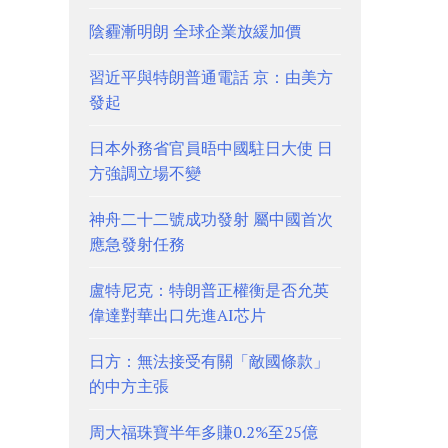
陰霾漸明朗 全球企業放緩加價
習近平與特朗普通電話 京：由美方
發起
日本外務省官員晤中國駐日大使 日
方強調立場不變
神舟二十二號成功發射 屬中國首次
應急發射任務
盧特尼克：特朗普正權衡是否允英
偉達對華出口先進AI芯片
日方：無法接受有關「敵國條款」
的中方主張
周大福珠寶半年多賺0.2%至25億