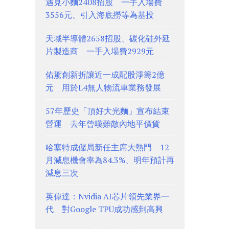
遇見小麵2408招股 一手入場費
3556元、引入海底撈等為基投
天域半導體2658招股、碳化硅外延
片製造商 一手入場費2929元
佑駕創新折讓近一成配股淨籌2億
元 用於L4無人物流車業務發展
57年歷史「頂好大光麵」宣布結束
營運 去年曾嘆難敵內地平價貨
哈塞特成儲局新任主席大熱門 12
月減息機會率為84.3%、明年預計再
減息三次
英偉達：Nvidia AI芯片領先業界一
代 對Google TPU成功感到高興