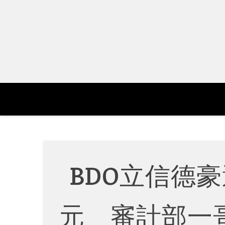
Skip
to
content
BDO立信德豪
元 審計部一