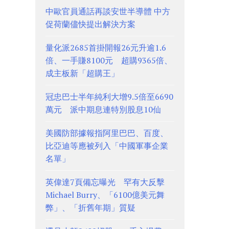
中歐官員通話再談安世半導體 中方
促荷蘭儘快提出解決方案
量化派2685首掛開報26元升逾1.6
倍、一手賺8100元 超購9365倍、
成主板新「超購王」
冠忠巴士半年純利大增9.5倍至6690
萬元 派中期息連特別股息10仙
美國防部據報指阿里巴巴、百度、
比亞迪等應被列入「中國軍事企業
名單」
英偉達7頁備忘曝光 罕有大反擊
Michael Burry、「6100億美元舞
弊」、「折舊年期」質疑