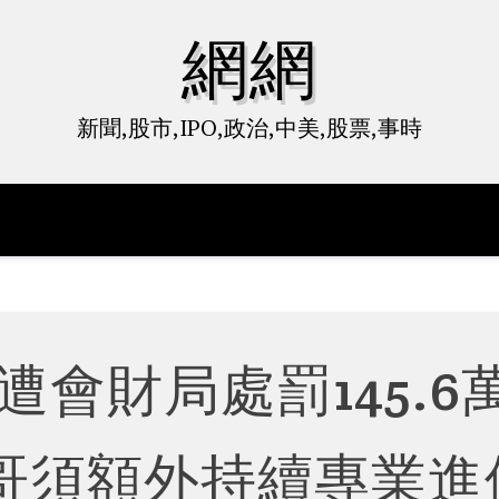
網網
新聞,股市,IPO,政治,中美,股票,事時
遭會財局處罰145.6
哥須額外持續專業進