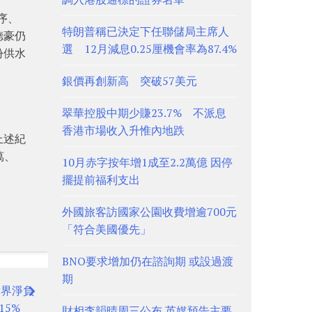
序、
特朗普稱已決定下任聯儲局主席人
德豪仍
選 12月減息0.25厘機會率為87.4%
份供水
銀價再創新高 突破57美元
翠華控股中期少賺23.7% 不派息
香港市場收入升惟內地跌
上述紀
萬、
10月赤字按年增1成至2.2萬億 因停
擺提前福利支出
外國旅客訪國家公園收費增逾700元
「符合美國優先」
BNO要求增加仍在諮詢期 或設過渡
期
世界淨負
15%
財相李韻晴周三公布 英媒預告主要