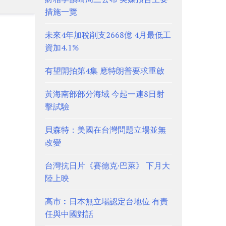
措施一覽
未來4年加稅削支2668億 4月最低工
資加4.1%
有望開拍第4集 應特朗普要求重啟
黃海南部部分海域 今起一連8日射
擊試驗
貝森特：美國在台灣問題立場並無
改變
台灣抗日片《賽德克·巴萊》 下月大
陸上映
高市︰日本無立場認定台地位 有責
任與中國對話