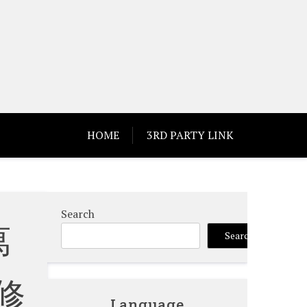
HOME
3RD PARTY LINK
Search
萬
Search
修
Language