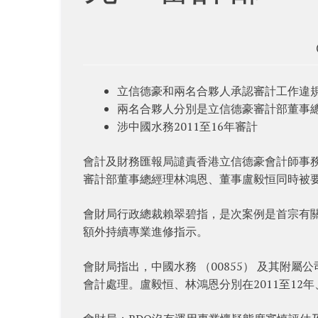
立信德豪和兩名合夥人承認審計工作違規，
兩名合夥人分別是立信德豪審計部董事
涉中國水務2011至16年審計
會計及財務匯報局譴責香港立信德豪會計師事務所
審計部董事總經理林鴻恩、董事盧毅恒同時被
會財局行政總裁賴翠碧指，是次案例是首宗有
額外持續專業進修指示。
會財局指出，中國水務 （00855） 及其附屬
會計處理。盧毅恒、林鴻恩分別在2011至12年