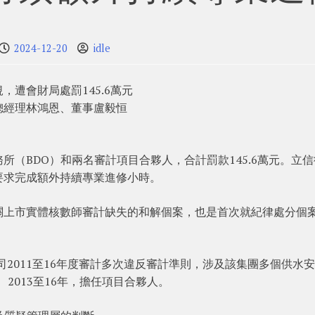
2024-12-20
idle
遭會財局處罰145.6萬元
總經理林鴻恩、董事盧毅恒
（BDO）和兩名審計項目合夥人，合計罰款145.6萬元。立
要求完成額外持續專業進修小時。
關上市實體核數師審計缺失的和解個案，也是首次就紀律處分個
公司2011至16年度審計多次違反審計準則，涉及該集團多個供水
、2013至16年，擔任項目合夥人。