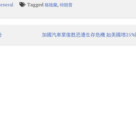
Tagged
,
eneral
格陵蘭
特朗普
分
加國汽車業復甦恐遭生存危機 如美國增25%