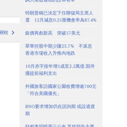
特朗普稱已決定下任聯儲局主席人
選 12月減息0.25厘機會率為87.4%
關稅
銀價再創新高 突破57美元
翠華控股中期少賺23.7% 不派息
香港市場收入升惟內地跌
10月赤字按年增1成至2.2萬億 因停
擺提前福利支出
外國旅客訪國家公園收費增逾700元
「符合美國優先」
BNO要求增加仍在諮詢期 或設過渡
期
財相李韻晴周三公布 英媒預告主要