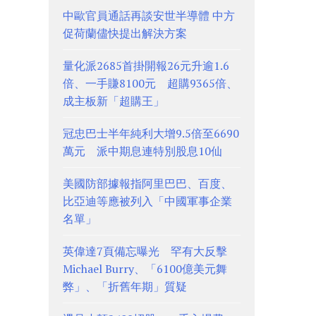
中歐官員通話再談安世半導體 中方
促荷蘭儘快提出解決方案
量化派2685首掛開報26元升逾1.6
倍、一手賺8100元 超購9365倍、
成主板新「超購王」
冠忠巴士半年純利大增9.5倍至6690
萬元 派中期息連特別股息10仙
美國防部據報指阿里巴巴、百度、
比亞迪等應被列入「中國軍事企業
名單」
英偉達7頁備忘曝光 罕有大反擊
Michael Burry、「6100億美元舞
弊」、「折舊年期」質疑