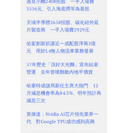
遇見小麵2408招股 一手入場費
3556元、引入海底撈等為基投
天域半導體2658招股、碳化硅外延
片製造商 一手入場費2929元
佑駕創新折讓近一成配股淨籌2億
元 用於L4無人物流車業務發展
57年歷史「頂好大光麵」宣布結束
營運 去年曾嘆難敵內地平價貨
哈塞特成儲局新任主席大熱門 12
月減息機會率為84.3%、明年預計再
減息三次
英偉達：Nvidia AI芯片領先業界一
代 對Google TPU成功感到高興