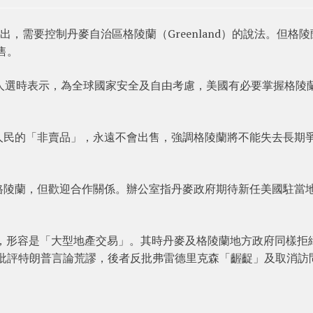
次提出，需要控制丹麥自治區格陵蘭（Greenland）的說法。但格
售。
人選時表示，為全球國家安全及自由考慮，美國有必要掌握格陵
人民的「非賣品」，永遠不會出售，強調格陵蘭將不能失去長期
格陵蘭，但歡迎合作關係。辦公室指丹麥政府期待新任美國駐當
蘭，形容是「大型地產交易」。其時丹麥及格陵蘭地方政府同樣拒
ksen）批評特朗普言論荒謬，後者反批弗雷德里克森「齷齪」及取消訪