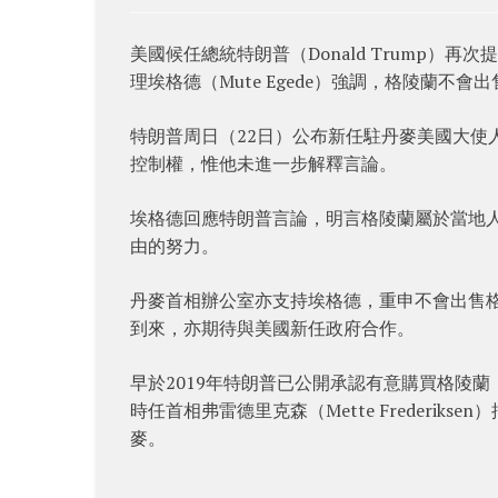
美國候任總統特朗普（Donald Trump）再
理埃格德（Mute Egede）強調，格陵蘭不會出
特朗普周日（22日）公布新任駐丹麥美國大使
控制權，惟他未進一步解釋言論。
埃格德回應特朗普言論，明言格陵蘭屬於當地
由的努力。
丹麥首相辦公室亦支持埃格德，重申不會出售
到來，亦期待與美國新任政府合作。
早於2019年特朗普已公開承認有意購買格陵
時任首相弗雷德里克森（Mette Frederi
麥。