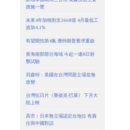
措施一覽
未來4年加稅削支2668億 4月最低工
資加4.1%
有望開拍第4集 應特朗普要求重啟
黃海南部部分海域 今起一連8日射
擊試驗
貝森特：美國在台灣問題立場並無
改變
台灣抗日片《賽德克·巴萊》 下月大
陸上映
高市︰日本無立場認定台地位 有責
任與中國對話