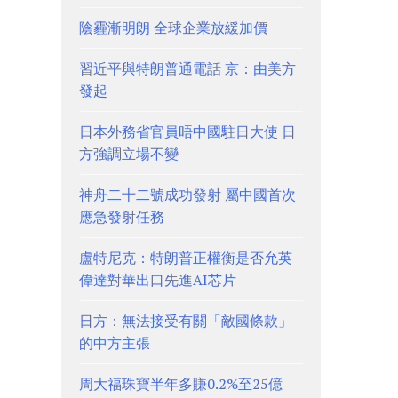
陰霾漸明朗 全球企業放緩加價
習近平與特朗普通電話 京：由美方
發起
日本外務省官員晤中國駐日大使 日
方強調立場不變
神舟二十二號成功發射 屬中國首次
應急發射任務
盧特尼克：特朗普正權衡是否允英
偉達對華出口先進AI芯片
日方：無法接受有關「敵國條款」
的中方主張
周大福珠寶半年多賺0.2%至25億