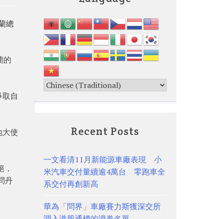
陵蘭總
蘭的
爭取自
Recent Posts
地大使
一文看清11月新能源車廠表現 小
絕，
米汽車交付量續逾4萬台 零跑車全
問丹
系交付再創新高
華為「問界」車廠賽力斯獲深交所
調入港股通標的證券名單