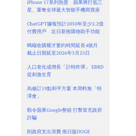
iPhone 17系列熱賣 蘋果將打低三
星、重奪全球最大智能手機商寶座
ChatGPT據報預計2030年至少2.2億
付費用戶 近日新推購物助手功能
螞蟻收購耀才要約時間延長4個月
截止日期延至2026年3月25日
人口老化成增長「計時炸彈」 EBRD
促刺激生育
烏修訂19點和平方案 本周料無「特
澤會」
勒令蘋果Google整頓 打擊冒充政府
詐騙
削政府支出浪費 推日版DOGE