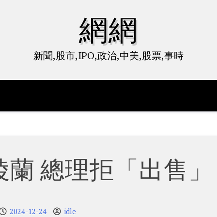
網網
新聞,股市,IPO,政治,中美,股票,事時
陵蘭 總理拒「出售」
2024-12-24
idle