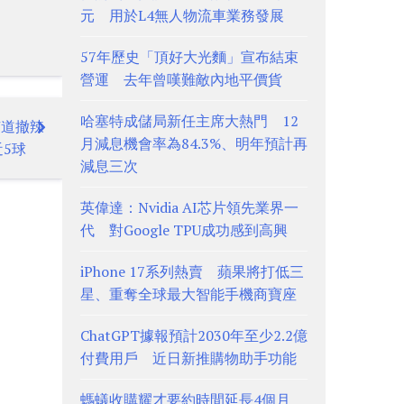
元 用於L4無人物流車業務發展
57年歷史「頂好大光麵」宣布結束
營運 去年曾嘆難敵內地平價貨
哈塞特成儲局新任主席大熱門 12
有道撤辣
月減息機會率為84.3%、明年預計再
5球
減息三次
英偉達：Nvidia AI芯片領先業界一
代 對Google TPU成功感到高興
iPhone 17系列熱賣 蘋果將打低三
星、重奪全球最大智能手機商寶座
ChatGPT據報預計2030年至少2.2億
付費用戶 近日新推購物助手功能
螞蟻收購耀才要約時間延長4個月