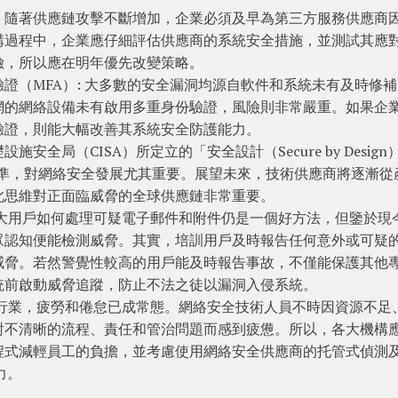
：隨著供應鏈攻擊不斷增加，企業必須及早為第三方服務供應商
購過程中，企業應仔細評估供應商的系統安全措施，並測試其應
險，所以應在明年優先改變策略。
證（MFA）: 大多數的安全漏洞均源自軟件和系統未有及時修
網的網絡設備未有啟用多重身份驗證，風險則非常嚴重。如果企
驗證，則能大幅改善其系統安全防護能力。
全局（CISA）所定立的「安全設計（Secure by Design
nd）」標準，對網絡安全發展尤其重要。展望未來，技術供應商將逐漸從
此思維對正面臨威脅的全球供應鏈非常重要。
廣大用戶如何處理可疑電子郵件和附件仍是一個好方法，但鑒於現
眾認知便能檢測威脅。其實，培訓用戶及時報告任何意外或可疑
威脅。若然警覺性較高的用戶能及時報告事故，不僅能保護其他
統前啟動威脅追蹤，防止不法之徒以漏洞入侵系統。
全行業，疲勞和倦怠已成常態。網絡安全技術人員不時因資源不足
對不清晰的流程、責任和管治問題而感到疲憊。所以，各大機構
程式減輕員工的負擔，並考慮使用網絡安全供應商的托管式偵測
力。