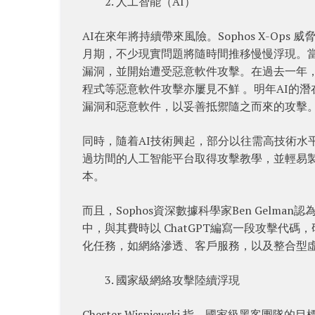
人工智能（AI）
AI在來年將持續帶來風險。Sophos X-Ops 
月期，不少現實問題將隨時間推移慢慢浮現。當
漏洞，並開始遭受惡意軟件攻擊。在過去一年，微
程式等惡意軟件攻擊亦屢見不鮮 。明年AI的
漏洞和惡意軟件，以妥善抵禦隨之而來的攻擊
同時，隨着AI技術興起，部分以往需高技術水
過坊間的人工智能平台取得攻擊教學，並輕易
本。
而且，Sophos資深數據科學家Ben Gelm
中，與其費時以 ChatGPT編寫一段攻擊代碼，
化任務，如網絡滲透、客戶服務，以及整合型
國家級網絡攻擊陸續浮現
Chester Wisniewski 指，國家級黑