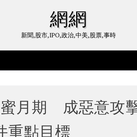
網網
新聞,股市,IPO,政治,中美,股票,事時
別蜜月期 成惡意攻
件重點目標