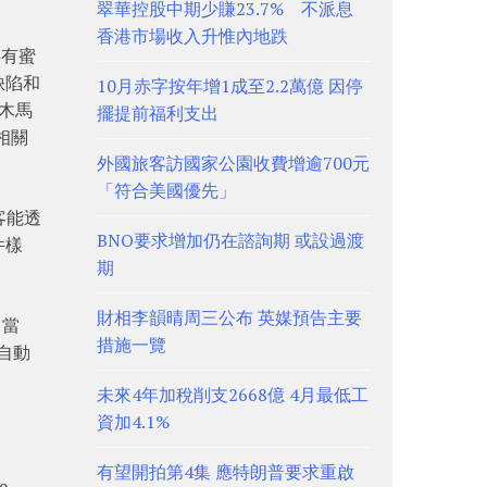
翠華控股中期少賺23.7% 不派息
香港市場收入升惟內地跌
存有蜜
缺陷和
10月赤字按年增1成至2.2萬億 因停
如木馬
擺提前福利支出
相關
外國旅客訪國家公園收費增逾700元
「符合美國優先」
客能透
BNO要求增加仍在諮詢期 或設過渡
件樣
期
財相李韻晴周三公布 英媒預告主要
。當
措施一覽
的自動
未來4年加稅削支2668億 4月最低工
資加4.1%
有望開拍第4集 應特朗普要求重啟
e