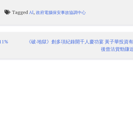
Tagged
,
AI
政府電腦保安事故協調中心
1%
《破‧地獄》創多項紀錄開千人慶功宴 黃子華投資
後曾沽貨勁賺近