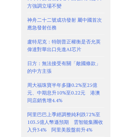
方強調立場不變
神舟二十二號成功發射 屬中國首次
應急發射任務
盧特尼克：特朗普正權衡是否允英
偉達對華出口先進AI芯片
日方：無法接受有關「敵國條款」
的中方主張
周大福珠寶半年多賺0.2%至25億
元、中期息升10%至0.22元 港澳
同店銷售增4.4%
阿里巴巴上季經調整純利跌72%至
103.5億人幣遜預期 雲智能集團收
入升34% 阿里美股盤前升4%