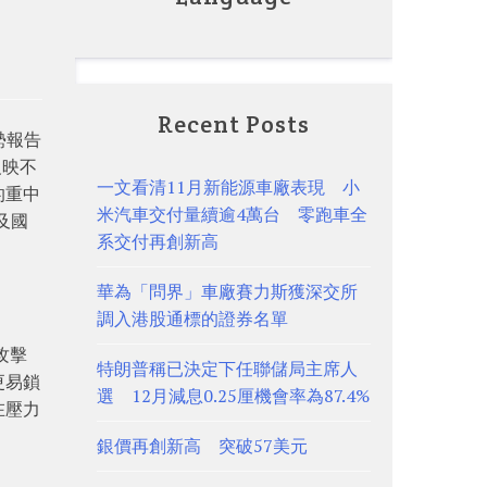
Recent Posts
勢報告
反映不
一文看清11月新能源車廠表現 小
的重中
米汽車交付量續逾4萬台 零跑車全
及國
系交付再創新高
華為「問界」車廠賽力斯獲深交所
調入港股通標的證券名單
攻擊
特朗普稱已決定下任聯儲局主席人
更易鎖
選 12月減息0.25厘機會率為87.4%
在壓力
銀價再創新高 突破57美元