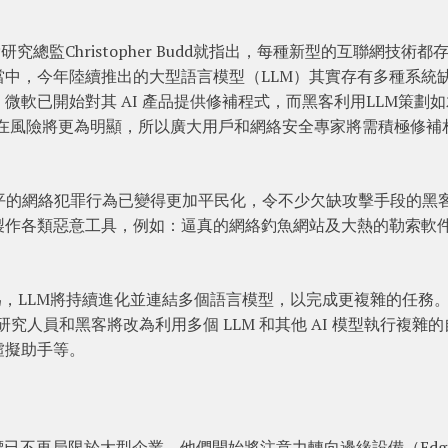
威脅研究總監Christopher Budd就指出，每種新型的互聯網技術都
中，今年陸續推出的大型語言模型（LLM）其實存有多種系統
軟已開始對其 AI 產品提供修補程式，而黑客利用LLM策劃
潛在風險將更為明顯，所以廣大用戶和網絡安全專家將需積極修補
。
平的網絡犯罪行為已變得更加平民化，令不少欠缺攻擊手段的黑
製作各類惡意工具，例如：逼真的網絡釣魚網站及大熱的勒索軟
an認為，LLM將持續進化並連結多個語言模型，以完成更複雜的任務
研究人員和黑客將改為利用多個 LLM 和其他 AI 模型執行複雜
虛擬助手等。
客團隊的目標已不再局限於大型企業，他們開始將注意力轉向邊緣設備（Edg