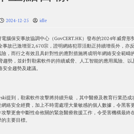
2024-12-25
idle
保安事故協調中心（GovCERT.HK）發布的2024年威脅形
全事故已激增至2,670宗，證明網絡犯罪活動正持續增長外，亦
風險，而行之有效且具針對性的應對措施將成明年網絡安全範疇
前威脅趨勢，並針對勒索軟件的持續威脅、人工智能的應用風險、以
網絡安全趨勢及建議。
isniewski提到，勒索軟件攻擊將持續升級 ，其中醫療及教育行業恐成
於網絡安全經費，加上不時需處理大量敏感的個人數據，令黑客
件攻擊更會中斷性命攸關的緊急醫療救援工作，令受害機構最終
擊的主要目標。