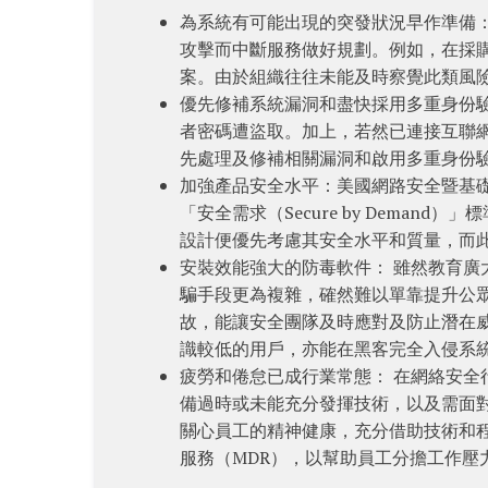
為系統有可能出現的突發狀況早作準備
攻擊而中斷服務做好規劃。例如，在採
案。由於組織往往未能及時察覺此類風
優先修補系統漏洞和盡快採用多重身份驗
者密碼遭盜取。加上，若然已連接互聯
先處理及修補相關漏洞和啟用多重身份
加強產品安全水平：美國網路安全暨基礎設施安
「安全需求（Secure by Dema
設計便優先考慮其安全水平和質量，而
安裝效能強大的防毒軟件： 雖然教育
騙手段更為複雜，確然難以單靠提升公
故，能讓安全團隊及時應對及防止潛在
識較低的用戶，亦能在黑客完全入侵系
疲勞和倦怠已成行業常態： 在網絡安
備過時或未能充分發揮技術，以及需面
關心員工的精神健康，充分借助技術和
服務（MDR），以幫助員工分擔工作壓