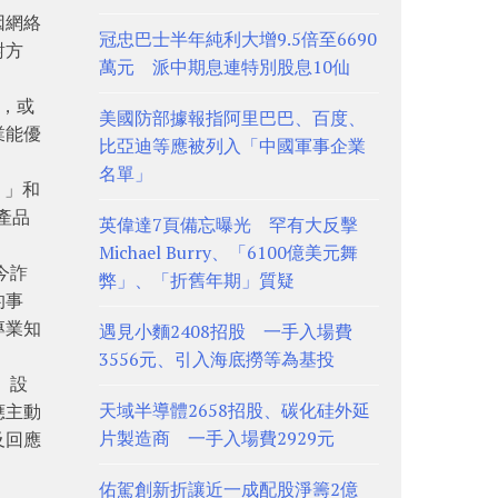
因網絡
冠忠巴士半年純利大增9.5倍至6690
對方
萬元 派中期息連特別股息10仙
補，或
美國防部據報指阿里巴巴、百度、
業能優
比亞迪等應被列入「中國軍事企業
名單」
）」和
產品
英偉達7頁備忘曝光 罕有大反擊
Michael Burry、「6100億美元舞
今詐
弊」、「折舊年期」質疑
的事
專業知
遇見小麵2408招股 一手入場費
3556元、引入海底撈等為基投
、設
天域半導體2658招股、碳化硅外延
應主動
片製造商 一手入場費2929元
及回應
佑駕創新折讓近一成配股淨籌2億