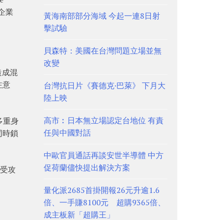
企業
黃海南部部分海域 今起一連8日射
擊試驗
貝森特：美國在台灣問題立場並無
改變
造成混
注意
台灣抗日片《賽德克·巴萊》 下月大
陸上映
高市︰日本無立場認定台地位 有責
多重身
任與中國對話
同時鎖
中歐官員通話再談安世半導體 中方
促荷蘭儘快提出解決方案
遭受攻
量化派2685首掛開報26元升逾1.6
倍、一手賺8100元 超購9365倍、
成主板新「超購王」