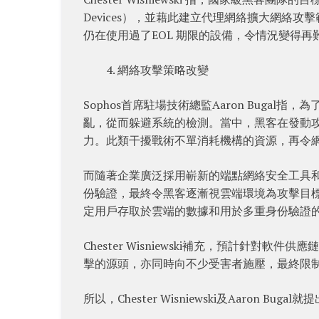
Devices），並藉此建立代理網絡擴大網絡
仍在使用過了EOL 期限的設備，令情況變得
網絡攻擊策略改變
Sophos首席駐場技術總監Aaron Bug
亂，從而躲避系統的檢測。當中，黑客在發動
力。此類干擾戰術不單消耗機構的資源，再令
而隨著企業廣泛採用嶄新的端點網絡安全工具和
份驗證，最終令黑客逐漸視雲端環境為攻擊目
定用戶存取於雲端的數據和用於多重身份驗證
Chester Wisniewski補充，預計針
擊的源頭，亦同時向不少受害者施壓，最終限
所以，Chester Wisniewski及Aaron Buga