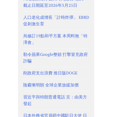
截止日期延至2026年3月25日
人口老化成增長「計時炸彈」 EBRD
促刺激生育
烏修訂19點和平方案 本周料無「特
澤會」
勒令蘋果Google整頓 打擊冒充政府
詐騙
削政府支出浪費 推日版DOGE
陰霾漸明朗 全球企業放緩加價
習近平與特朗普通電話 京：由美方
發起
日本外務省官員晤中國駐日大使 日