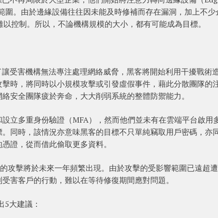
攻擊範圍。由於邊緣設備往往因未能及時修補而存在漏洞，加上不少
再難以控制。所以，不論機構規模的大小，都有可能成為目標。
al指，為了讓受害機構無法專注處理網絡威脅，黑客將開始利用干擾戰術
攻擊時，將同時以小規模攻擊或引發虛假事件，藉此分散團隊的
網絡安全團隊疲於奔命，大大削弱系統的整體防禦能力。
設立多重身份驗證（MFA），然而他們並未有在雲端平台啟用
標。同時，該情況亦意味黑客的目標不只單純竊取用戶密碼，亦
的憑證，從而借此偷取更多資料。
對軟件供應鏈的攻擊將於未來一年頻繁出現。由於攻擊的受影響範圍已遠超
制受害客戶的行動，難以在等待修復期間應對問題。
l就提出5大建議：