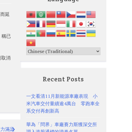
響而延
，稱已
模取消
Recent Posts
一文看清11月新能源車廠表現 小
米汽車交付量續逾4萬台 零跑車全
系交付再創新高
華為「問界」車廠賽力斯獲深交所
努力滿足
調入港股通標的證券名單