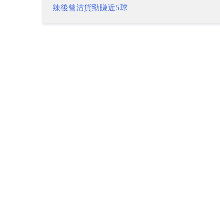
Post
辣後曾沽貨勁賺近5球
navigation