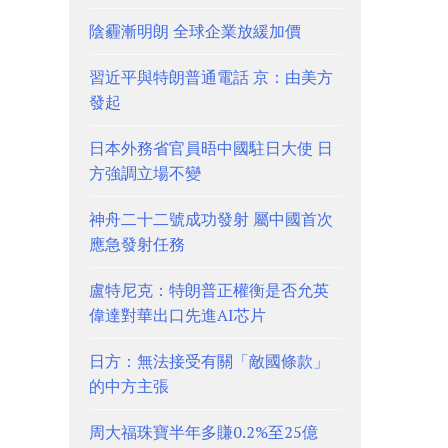
陰霾漸明朗 全球企業放緩加價
習近平與特朗普通電話 京：由美方
發起
日本外務省官員晤中國駐日大使 日
方強調立場不變
神舟二十二號成功發射 屬中國首次
應急發射任務
盧特尼克：特朗普正權衡是否允英
偉達對華出口先進AI芯片
日方：無法接受有關「敵國條款」
的中方主張
周大福珠寶半年多賺0.2%至25億