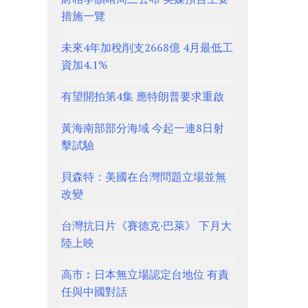
措施一覽
未來4年加稅削支2668億 4月最低工
資加4.1%
有望開拍第4集 應特朗普要求重啟
黃海南部部分海域 今起一連8日射
擊試驗
貝森特：美國在台灣問題立場並無
改變
台灣抗日片《賽德克·巴萊》 下月大
陸上映
高市︰日本無立場認定台地位 有責
任與中國對話