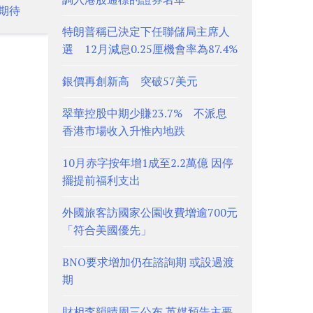
期待
特朗普稱已決定下任聯儲局主席人
選 12月減息0.25厘機會率為87.4%
銀價再創新高 突破57美元
翠華控股中期少賺23.7% 不派息
香港市場收入升惟內地跌
10月赤字按年增1成至2.2萬億 因停
擺提前福利支出
外國旅客訪國家公園收費增逾700元
「符合美國優先」
BNO要求增加仍在諮詢期 或設過渡
期
財相李韻晴周三公布 英媒預告主要