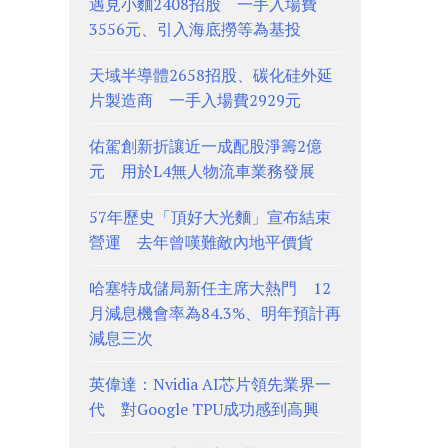
遇見小麵2408招股 一手入場費
3556元、引入海底撈等為基投
天域半導體2658招股、碳化硅外延
片製造商 一手入場費2929元
佑駕創新折讓近一成配股淨籌2億
元 用於L4無人物流車業務發展
57年歷史「頂好大光麵」宣布結束
營運 去年曾嘆難敵內地平價貨
哈塞特成儲局新任主席大熱門 12
月減息機會率為84.3%、明年預計再
減息三次
英偉達：Nvidia AI芯片領先業界一
代 對Google TPU成功感到高興