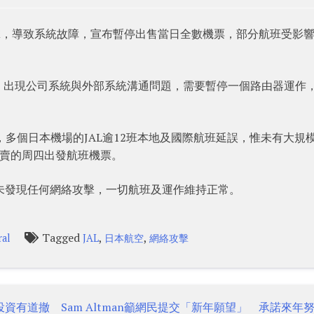
攻擊，導致系統故障，宣布暫停出售當日全數機票，部分航班受影
0分）出現公司系統與外部系統溝通問題，需要暫停一個路由器運作
，多個日本機場的JAL逾12班本地及國際航班延誤，惟未有大規
售賣的周四出發航班機票。
未發現任何網絡攻擊，一切航班及運作維持正常。
Tagged
,
,
al
JAL
日本航空
網絡攻擊
投資有道撤
Sam Altman籲網民提交「新年願望」 承諾來年