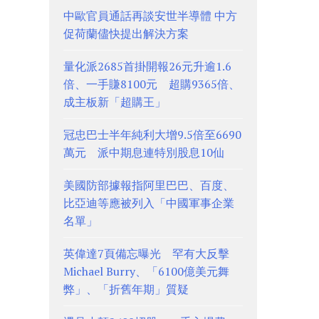
中歐官員通話再談安世半導體 中方
促荷蘭儘快提出解決方案
量化派2685首掛開報26元升逾1.6
倍、一手賺8100元 超購9365倍、
成主板新「超購王」
冠忠巴士半年純利大增9.5倍至6690
萬元 派中期息連特別股息10仙
美國防部據報指阿里巴巴、百度、
比亞迪等應被列入「中國軍事企業
名單」
英偉達7頁備忘曝光 罕有大反擊
Michael Burry、「6100億美元舞
弊」、「折舊年期」質疑