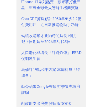
iPhone 17系列熱賣 蘋果將打低三
星、重奪全球最大智能手機商寶座
ChatGPT據報預計2030年至少2.2億
付費用戶 近日新推購物助手功能
螞蟻收購耀才要約時間延長4個月
截止日期延至2026年3月25日
人口老化成增長「計時炸彈」 EBRD
促刺激生育
烏修訂19點和平方案 本周料無「特
澤會」
勒令蘋果Google整頓 打擊冒充政府
詐騙
削政府支出浪費 推日版DOGE