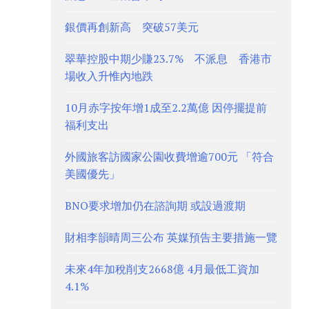
銀價再創新高 突破57美元
翠華控股中期少賺23.7% 不派息 香港市
場收入升惟內地跌
10月赤字按年增1成至2.2萬億 因停擺提前
福利支出
外國旅客訪國家公園收費增逾700元 「符合
美國優先」
BNO要求增加仍在諮詢期 或設過渡期
財相李韻晴周三公布 英媒預告主要措施一覽
未來4年加稅削支2668億 4月最低工資加
4.1%