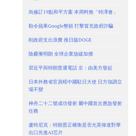
烏修訂19點和平方案 本周料無「特澤會」
勒令蘋果Google整頓 打擊冒充政府詐騙
削政府支出浪費 推日版DOGE
陰霾漸明朗 全球企業放緩加價
習近平與特朗普通電話 京：由美方發起
日本外務省官員晤中國駐日大使 日方強調立
場不變
神舟二十二號成功發射 屬中國首次應急發射
任務
盧特尼克：特朗普正權衡是否允英偉達對華
出口先進AI芯片