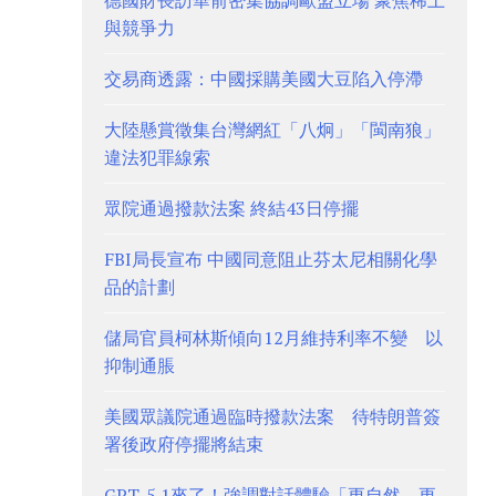
德國財長訪華前密集協調歐盟立場 聚焦稀土
與競爭力
交易商透露：中國採購美國大豆陷入停滯
大陸懸賞徵集台灣網紅「八炯」「閩南狼」
違法犯罪線索
眾院通過撥款法案 終結43日停擺
FBI局長宣布 中國同意阻止芬太尼相關化學
品的計劃
儲局官員柯林斯傾向12月維持利率不變 以
抑制通脹
美國眾議院通過臨時撥款法案 待特朗普簽
署後政府停擺將結束
GPT-5.1來了！強調對話體驗「更自然、更