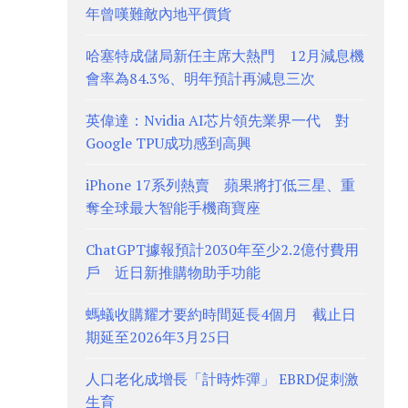
年曾嘆難敵內地平價貨
哈塞特成儲局新任主席大熱門 12月減息機
會率為84.3%、明年預計再減息三次
英偉達：Nvidia AI芯片領先業界一代 對
Google TPU成功感到高興
iPhone 17系列熱賣 蘋果將打低三星、重
奪全球最大智能手機商寶座
ChatGPT據報預計2030年至少2.2億付費用
戶 近日新推購物助手功能
螞蟻收購耀才要約時間延長4個月 截止日
期延至2026年3月25日
人口老化成增長「計時炸彈」 EBRD促刺激
生育