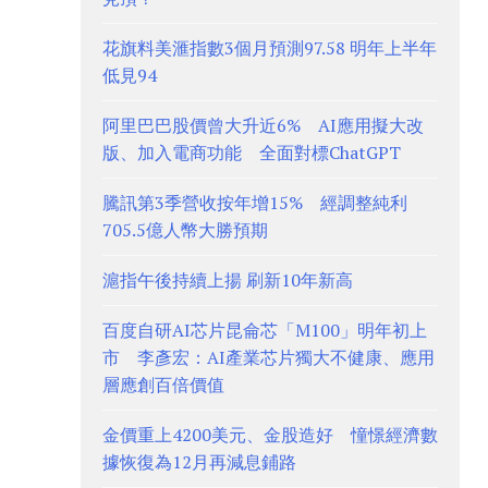
花旗料美滙指數3個月預測97.58 明年上半年
低見94
阿里巴巴股價曾大升近6% AI應用擬大改
版、加入電商功能 全面對標ChatGPT
騰訊第3季營收按年增15% 經調整純利
705.5億人幣大勝預期
滬指午後持續上揚 刷新10年新高
百度自研AI芯片昆侖芯「M100」明年初上
市 李彥宏：AI產業芯片獨大不健康、應用
層應創百倍價值
金價重上4200美元、金股造好 憧憬經濟數
據恢復為12月再減息鋪路