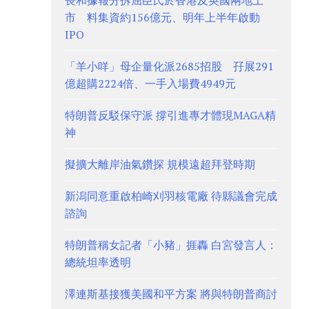
長和據報分拆屈臣氏於香港及英國兩地上
市 料集資約156億元、明年上半年啟動
IPO
「羊小咩」母企量化派2685招股 孖展291
億超購2224倍、一手入場費4949元
特朗普反駁保守派 撐引進專才體現MAGA精
神
擬擴大離岸油氣鑽探 規模遠超拜登時期
新潟同意重啟柏崎刈羽核電廠 待縣議會完成
諮詢
特朗普稱女記者「小豬」捱轟 白宮發言人：
總統坦率透明
澤連斯基接獲美國和平方案 將與特朗普商討