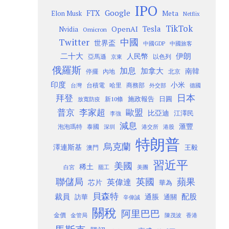
IPO
Google
FTX
Meta
Elon Musk
Netflix
TikTok
Tesla
OpenAI
Nvidia
Omicron
Twitter
中國
世界盃
中國GDP
中國旅客
二十大
伊朗
人民幣
以色列
亞馬遜
京東
俄羅斯
加息
加拿大
南韓
內地
停擺
北京
印度
小米
台灣
台積電
哈里
商務部
外交部
德國
日本
拜登
施政報告
日圓
新10條
放寬防疫
歐盟
普京
李家超
比亞迪
江澤民
李強
減息
滙豐
泡泡瑪特
泰國
深圳
港股
港交所
特朗普
烏克蘭
澤連斯基
澳門
王毅
習近平
美國
稀土
白宮
罷工
美團
聯儲局
蘋果
英國
英偉達
芯片
華為
貝森特
裁員
配股
通脹
訪華
通關
辛偉誠
關稅
阿里巴巴
金價
金管局
香港
陳茂波