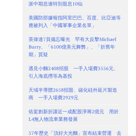
派中期息連特別股息10仙
美國防部據報指阿里巴巴、百度、比亞迪等
應被列入「中國軍事企業名單」
英偉達7頁備忘曝光 罕有大反擊Michael
Burry、「6100億美元舞弊」、「折舊年
期」質疑
遇見小麵2408招股 一手入場費3556元、
引入海底撈等為基投
天域半導體2658招股、碳化硅外延片製造
商 一手入場費2929元
佑駕創新折讓近一成配股淨籌2億元 用於
L4無人物流車業務發展
57年歷史「頂好大光麵」宣布結束營運 去