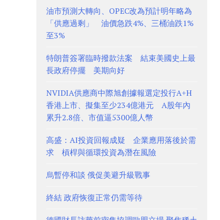
油市預測大轉向、OPEC改為預計明年略為
「供應過剩」 油價急跌4%、三桶油跌1%
至3%
特朗普簽署臨時撥款法案 結束美國史上最
長政府停擺 美期向好
NVIDIA供應商中際旭創據報選定投行A+H
香港上市、擬集至少234億港元 A股年內
累升2.8倍、市值逼5300億人幣
高盛：AI投資回報成疑 企業應用落後於需
求 槓桿與循環投資為潛在風險
烏暫停和談 俄促美避升級戰事
終結 政府恢復正常仍需等待