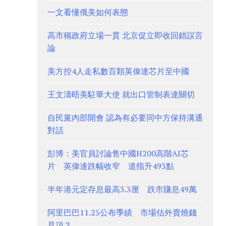
一文看懂俄美如何表態
高市稱政府立場一貫 北京促立即收回錯誤言
論
美方控4人走私數百顆英偉達芯片至中國
王文濤晤美駐華大使 就出口管制表達關切
自民黨內部開會 認為有必要同中方保持溝通
對話
彭博：美官員討論售中國H200高階AI芯
片 英偉達跌幅收窄 道指升493點
半年港元定存息最高3.3厘 跌市賺息49萬
阿里巴巴11.25公布季績 市場估外賣燒錢
見頂？