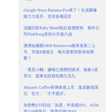
Google Nano Banana Pro來了！生成圖像
能力大提升 支持多種語言
洗腦兒歌Baby Shark歌紅股價更勁 製作公
司Pinkfong首掛大升逾六成
澳洲金礦股GBM Resources擬來港第二上
市、市值8億港元 兩大股東與香港有聯
繫？
「遇見小麵」據報已展開預路演、擬集1億
美元 股東包括碧桂園九毛九
Manner Coffee再傳來港上市、集資數億美
元 官方：「不予置評」
加密幣ETF巨頭「灰度」申美股IPO、AUM
達350億美元 股票代號GRAY