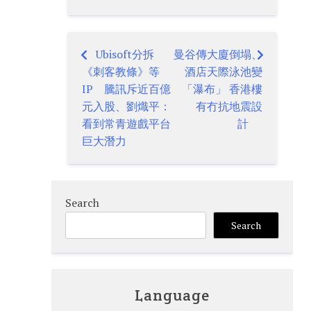
Ubisoft分拆
曼谷傳大廈倒塌、
Post
《刺客教條》等
酒店天際泳池變
navigation
IP 騰訊斥近百億
「瀑布」 香港樓
元入股、劉熾平：
有冇抗地震設
看到常青遊戲平台
計
巨大潛力
Search
Search
Language