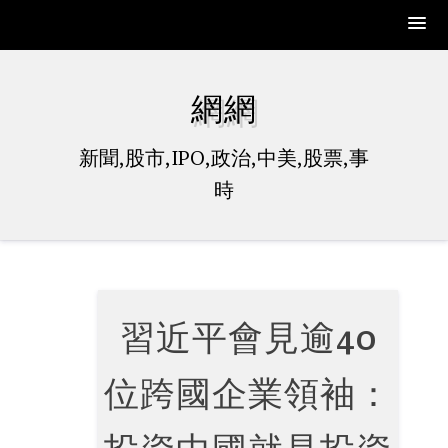
Skip
to
網網
content
新聞,股市,IPO,政治,中美,股票,事
時
習近平會見逾40
位跨國企業領袖：