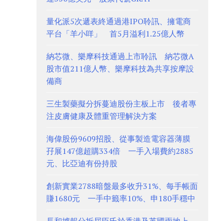
量化派5次遞表終通過港IPO聆訊、擁電商
平台「羊小咩」 首5月溢利1.25億人幣
納芯微、樂摩科技通過上市聆訊 納芯微A
股市值211億人幣、樂摩科技為共享按摩設
備商
三生製藥擬分拆蔓迪股份主板上市 後者專
注皮膚健康及體重管理解決方案
海偉股份9609招股、從事製造電容器薄膜
孖展147億超購334倍 一手入場費約2885
元、比亞迪有份持股
創新實業2788暗盤最多收升31%、每手帳面
賺1680元 一手中籤率10%、申180手穩中