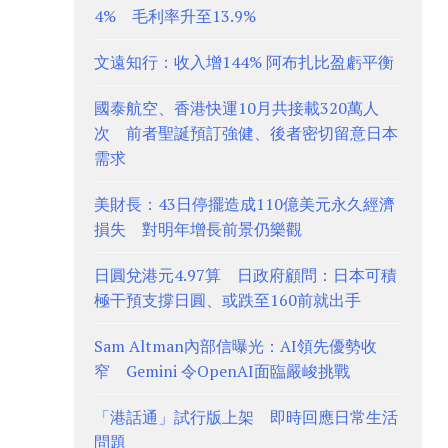
4% 毛利率升至13.9%
文遠知行：收入增144% 阿布扎比盈虧平衡
國泰航空、香港快運10月共接載320萬人
次 前者聖誕預訂強健、後者密切留意日本
需求
美財長：43日停擺造成110億美元永久經濟
損失 對明年增長前景仍樂觀
日圓兌港元4.97算 日政府顧問：日本可積
極干預支撐日圓、或跌至160前就出手
Sam Altman內部信曝光：AI領先優勢收
窄 Gemini 令OpenAI面臨嚴峻挑戰
「港話通」試行版上架 即時回應日常生活
問題