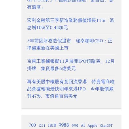
有溫度」
宏利金融第三季新造業務價值增長11% 派
息增10%至0.44加元
5年前因財務造假退市 瑞幸咖啡CEO：正
準備重新在美國上市
京東工業據報擬11月展開IPO預路演、12月
掛牌 集資最多6億美元
再有美股中概股有意回流香港 特賣電商唯
品會據報擬最快明年來港IPO 今年股價累
升47%、市值逼百億美元
9988
700
1810
AI
Apple
1211
9992
ChatGPT