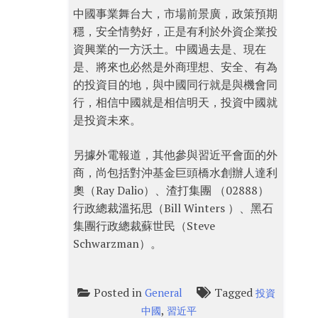
中國事業舞台大，市場前景廣，政策預期
穩，安全情勢好，正是有利於外資企業投
資興業的一方沃土。中國過去是、現在
是、將來也必然是外商理想、安全、有為
的投資目的地，與中國同行就是與機會同
行，相信中國就是相信明天，投資中國就
是投資未來。
另據外電報道，其他參與習近平會面的外
商，尚包括對沖基金巨頭橋水創辦人達利
奧（Ray Dalio）、渣打集團 （02888）
行政總裁溫拓思（Bill Winters ）、黑石
集團行政總裁蘇世民（Steve
Schwarzman）。
Posted in
Tagged
General
投資
,
中國
習近平