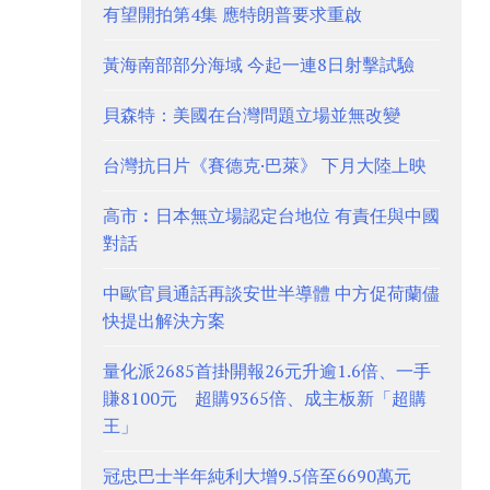
有望開拍第4集 應特朗普要求重啟
黃海南部部分海域 今起一連8日射擊試驗
貝森特：美國在台灣問題立場並無改變
台灣抗日片《賽德克·巴萊》 下月大陸上映
高市︰日本無立場認定台地位 有責任與中國
對話
中歐官員通話再談安世半導體 中方促荷蘭儘
快提出解決方案
量化派2685首掛開報26元升逾1.6倍、一手
賺8100元 超購9365倍、成主板新「超購
王」
冠忠巴士半年純利大增9.5倍至6690萬元