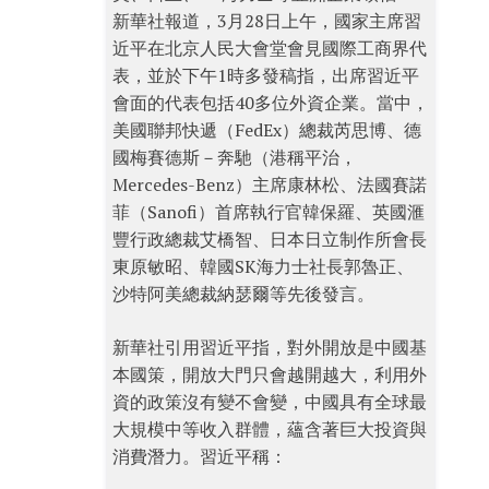
新華社報道，3月28日上午，國家主席習
近平在北京人民大會堂會見國際工商界代
表，並於下午1時多發稿指，出席習近平
會面的代表包括40多位外資企業。當中，
美國聯邦快遞（FedEx）總裁芮思博、德
國梅賽德斯－奔馳（港稱平治，
Mercedes-Benz）主席康林松、法國賽諾
菲（Sanofi）首席執行官韓保羅、英國滙
豐行政總裁艾橋智、日本日立制作所會長
東原敏昭、韓國SK海力士社長郭魯正、
沙特阿美總裁納瑟爾等先後發言。
新華社引用習近平指，對外開放是中國基
本國策，開放大門只會越開越大，利用外
資的政策沒有變不會變，中國具有全球最
大規模中等收入群體，蘊含著巨大投資與
消費潛力。習近平稱：