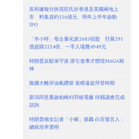
長和據報分拆屈臣氏於香港及英國兩地上
市 料集資約156億元、明年上半年啟動
IPO
「羊小咩」母企量化派2685招股 孖展291
億超購2224倍、一手入場費4949元
特朗普反駁保守派 撐引進專才體現MAGA精
神
擬擴大離岸油氣鑽探 規模遠超拜登時期
新潟同意重啟柏崎刈羽核電廠 待縣議會完成
諮詢
特朗普稱女記者「小豬」捱轟 白宮發言人：
總統坦率透明