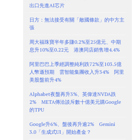
出口先進AI芯片
日方：無法接受有關「敵國條款」的中方主
張
周大福珠寶半年多賺0.2%至25億元、中期
息升10%至0.22元 港澳同店銷售增4.4%
阿里巴巴上季經調整純利跌72%至103.5億
人幣遜預期 雲智能集團收入升34% 阿里
美股盤前升4%
Alphabet夜盤再升3%、英偉達NVDA跌
2% META傳洽談斥數十億美元購Google
的TPU
Google升6%、盤後再升逾2% Gemini
3.0「生成式UI」開始產金？