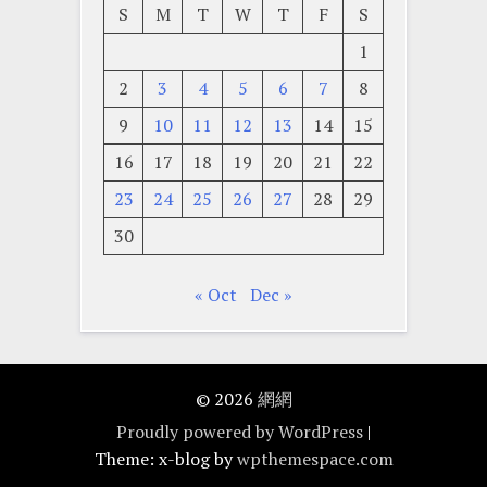
S
M
T
W
T
F
S
1
2
3
4
5
6
7
8
9
10
11
12
13
14
15
16
17
18
19
20
21
22
23
24
25
26
27
28
29
30
« Oct
Dec »
© 2026
網網
Proudly powered by WordPress
|
Theme: x-blog by
wpthemespace.com