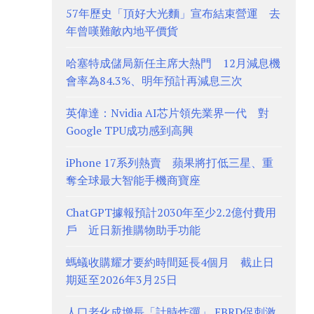
57年歷史「頂好大光麵」宣布結束營運 去
年曾嘆難敵內地平價貨
哈塞特成儲局新任主席大熱門 12月減息機
會率為84.3%、明年預計再減息三次
英偉達：Nvidia AI芯片領先業界一代 對
Google TPU成功感到高興
iPhone 17系列熱賣 蘋果將打低三星、重
奪全球最大智能手機商寶座
ChatGPT據報預計2030年至少2.2億付費用
戶 近日新推購物助手功能
螞蟻收購耀才要約時間延長4個月 截止日
期延至2026年3月25日
人口老化成增長「計時炸彈」 EBRD促刺激