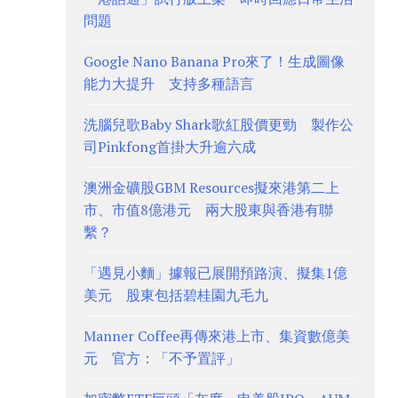
問題
Google Nano Banana Pro來了！生成圖像
能力大提升 支持多種語言
洗腦兒歌Baby Shark歌紅股價更勁 製作公
司Pinkfong首掛大升逾六成
澳洲金礦股GBM Resources擬來港第二上
市、市值8億港元 兩大股東與香港有聯
繫？
「遇見小麵」據報已展開預路演、擬集1億
美元 股東包括碧桂園九毛九
Manner Coffee再傳來港上市、集資數億美
元 官方：「不予置評」