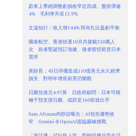
蔚來上季經調整虧損收窄近四成、盤前彈逾
4% 毛利率升至13.9%
文遠知行：收入增144% 阿布扎比盈虧平衡
國泰航空、香港快運10月共接載320萬人
次 前者聖誕預訂強健、後者密切留意日本
需求
美財長：43日停擺造成110億美元永久經濟
損失 對明年增長前景仍樂觀
日圓兌港元4.97算 日政府顧問：日本可積
極干預支撐日圓、或跌至160前就出手
Sam Altman內部信曝光：AI領先優勢收
窄 Gemini 令OpenAI面臨嚴峻挑戰
「港話通」試行版上架 即時回應日常生活