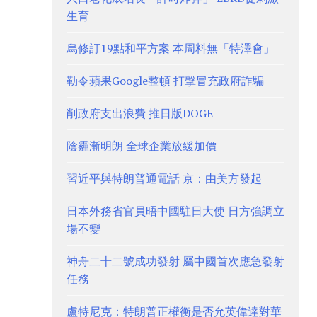
生育
烏修訂19點和平方案 本周料無「特澤會」
勒令蘋果Google整頓 打擊冒充政府詐騙
削政府支出浪費 推日版DOGE
陰霾漸明朗 全球企業放緩加價
習近平與特朗普通電話 京：由美方發起
日本外務省官員晤中國駐日大使 日方強調立
場不變
神舟二十二號成功發射 屬中國首次應急發射
任務
盧特尼克：特朗普正權衡是否允英偉達對華