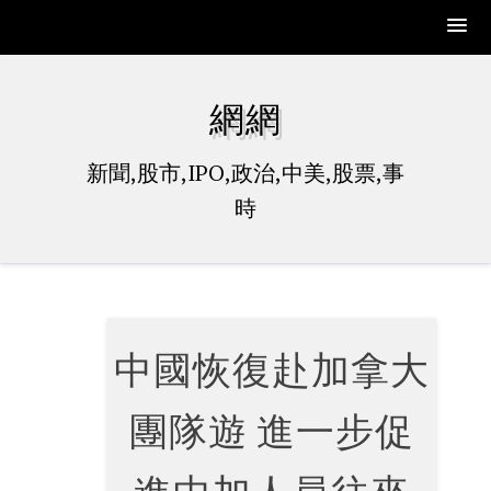
Skip
to
網網
content
新聞,股市,IPO,政治,中美,股票,事
時
中國恢復赴加拿大
團隊遊 進一步促