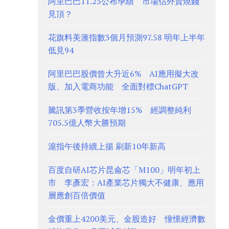
阿里巴巴11.25公布季績 市場估外賣燒錢
見頂？
花旗料美滙指數3個月預測97.58 明年上半年
低見94
阿里巴巴股價曾大升近6% AI應用擬大改
版、加入電商功能 全面對標ChatGPT
騰訊第3季營收按年增15% 經調整純利
705.5億人幣大勝預期
滬指午後持續上揚 刷新10年新高
百度自研AI芯片昆侖芯「M100」明年初上
市 李彥宏：AI產業芯片獨大不健康、應用
層應創百倍價值
金價重上4200美元、金股造好 憧憬經濟數