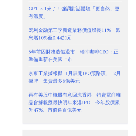
GPT-5.1來了！強調對話體驗「更自然、更
有溫度」
宏利金融第三季新造業務價值增長11% 派
息增10%至0.44加元
5年前因財務造假退市 瑞幸咖啡CEO：正
準備重新在美國上市
京東工業據報擬11月展開IPO預路演、12月
掛牌 集資最多6億美元
再有美股中概股有意回流香港 特賣電商唯
品會據報擬最快明年來港IPO 今年股價累
升47%、市值逼百億美元