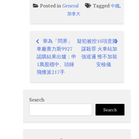
Posted in
Tagged
,
General
中國
加拿大
華為「問界」
疑犯被控10項意圖
Post
車廠賽力斯9927
謀殺罪 火車站加
navigation
認購結果出爐：申
強巡邏 惟不加裝
1萬股穩中、頭錘
安檢儀
飛獲派217手
Search
Search