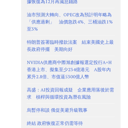
據恢復為12月再減息鋪路
油市預測大轉向、OPEC改為預計明年略為
「供應過剩」 油價急跌4%、三桶油跌1%
至3%
特朗普簽署臨時撥款法案 結束美國史上最
長政府停擺 美期向好
NVIDIA供應商中際旭創據報選定投行A+H
香港上市、擬集至少234億港元 A股年內
累升2.8倍、市值逼5300億人幣
高盛：AI投資回報成疑 企業應用落後於需
求 槓桿與循環投資為潛在風險
烏暫停和談 俄促美避升級戰事
終結 政府恢復正常仍需等待