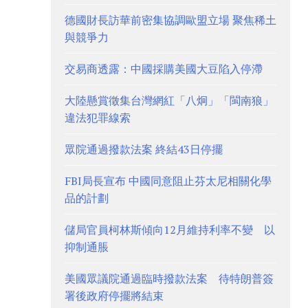
德國財長訪華前密集協調歐盟立場 聚焦稀土
與競爭力
交易商透露：中國採購美國大豆陷入停滯
大陸懸賞徵集台灣網紅「八炯」「閩南狼」
違法犯罪線索
眾院通過撥款法案 終結43日停擺
FBI局長宣布 中國同意阻止芬太尼相關化學
品的計劃
儲局官員柯林斯傾向12月維持利率不變 以
抑制通脹
美國眾議院通過臨時撥款法案 待特朗普簽
署後政府停擺將結束