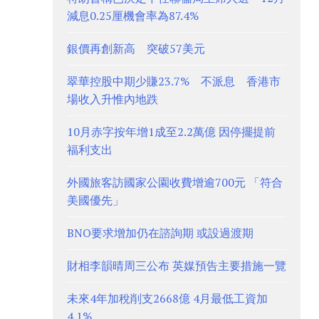
減息0.25厘機會率為87.4%
銀價再創新高 突破57美元
翠華控股中期少賺23.7% 不派息 香港市
場收入升惟內地跌
10月赤字按年增1成至2.2萬億 因停擺提前
福利支出
外國旅客訪國家公園收費增逾700元 「符合
美國優先」
BNO要求增加仍在諮詢期 或設過渡期
財相李韻晴周三公布 英媒預告主要措施一覽
未來4年加稅削支2668億 4月最低工資加
4.1%