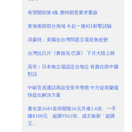
有望開拍第4集 應特朗普要求重啟
黃海南部部分海域 今起一連8日射擊試驗
貝森特：美國在台灣問題立場並無改變
台灣抗日片《賽德克·巴萊》 下月大陸上映
高市︰日本無立場認定台地位 有責任與中國
對話
中歐官員通話再談安世半導體 中方促荷蘭儘
快提出解決方案
量化派2685首掛開報26元升逾1.6倍、一手
賺8100元 超購9365倍、成主板新「超購
王」