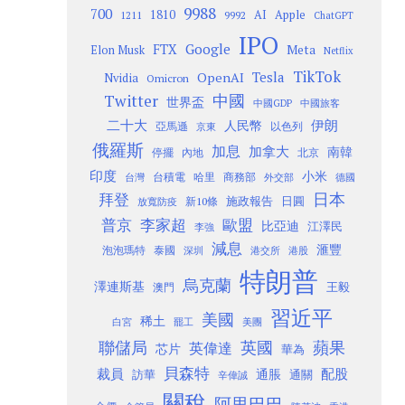
9988
700
1810
AI
Apple
1211
9992
ChatGPT
IPO
Google
FTX
Meta
Elon Musk
Netflix
TikTok
Tesla
OpenAI
Nvidia
Omicron
Twitter
中國
世界盃
中國GDP
中國旅客
二十大
伊朗
人民幣
以色列
亞馬遜
京東
俄羅斯
加息
加拿大
南韓
內地
停擺
北京
印度
小米
台灣
台積電
哈里
商務部
外交部
德國
日本
拜登
施政報告
日圓
新10條
放寬防疫
歐盟
普京
李家超
比亞迪
江澤民
李強
減息
滙豐
泡泡瑪特
泰國
深圳
港股
港交所
特朗普
烏克蘭
澤連斯基
澳門
王毅
習近平
美國
稀土
白宮
罷工
美團
聯儲局
蘋果
英國
英偉達
芯片
華為
貝森特
裁員
配股
通脹
訪華
通關
辛偉誠
關稅
阿里巴巴