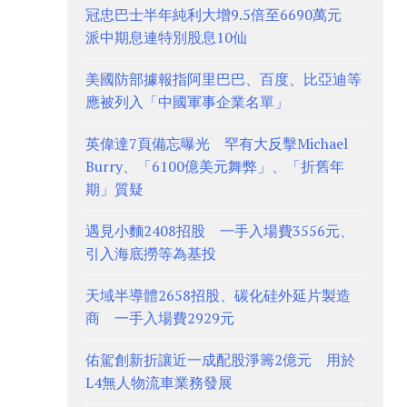
冠忠巴士半年純利大增9.5倍至6690萬元
派中期息連特別股息10仙
美國防部據報指阿里巴巴、百度、比亞迪等
應被列入「中國軍事企業名單」
英偉達7頁備忘曝光 罕有大反擊Michael
Burry、「6100億美元舞弊」、「折舊年
期」質疑
遇見小麵2408招股 一手入場費3556元、
引入海底撈等為基投
天域半導體2658招股、碳化硅外延片製造
商 一手入場費2929元
佑駕創新折讓近一成配股淨籌2億元 用於
L4無人物流車業務發展