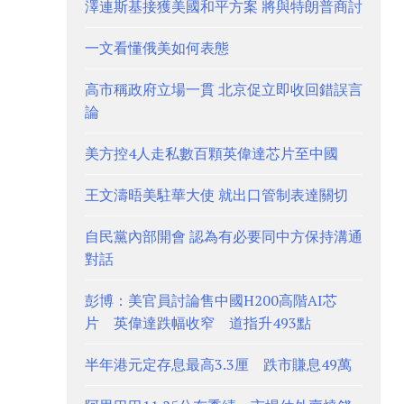
澤連斯基接獲美國和平方案 將與特朗普商討
一文看懂俄美如何表態
高市稱政府立場一貫 北京促立即收回錯誤言
論
美方控4人走私數百顆英偉達芯片至中國
王文濤晤美駐華大使 就出口管制表達關切
自民黨內部開會 認為有必要同中方保持溝通
對話
彭博：美官員討論售中國H200高階AI芯
片 英偉達跌幅收窄 道指升493點
半年港元定存息最高3.3厘 跌市賺息49萬