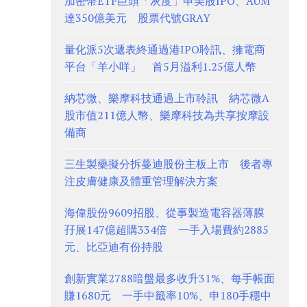
加密幣ETF巨頭「灰度」申美股IPO、AUM
達350億美元 股票代號GRAY
量化派5次遞表終通過港IPO聆訊、擁電商
平台「羊小咩」 首5月溢利1.25億人幣
納芯微、樂摩科技通過上市聆訊 納芯微A
股市值211億人幣、樂摩科技為共享按摩設
備商
三生製藥擬分拆蔓迪股份主板上市 後者專
注皮膚健康及體重管理解決方案
海偉股份9609招股、從事製造電容器薄膜
孖展147億超購334倍 一手入場費約2885
元、比亞迪有份持股
創新實業2788暗盤最多收升31%、每手帳面
賺1680元 一手中籤率10%、申180手穩中