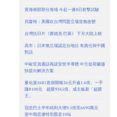
黃海南部部分海域 今起一連8日射擊試驗
貝森特：美國在台灣問題立場並無改變
台灣抗日片《賽德克·巴萊》 下月大陸上映
高市︰日本無立場認定台地位 有責任與中國
對話
中歐官員通話再談安世半導體 中方促荷蘭儘
快提出解決方案
量化派2685首掛開報26元升逾1.6倍、一手
賺8100元 超購9365倍、成主板新「超購
王」
冠忠巴士半年純利大增9.5倍至6690萬元
派中期息連特別股息10仙