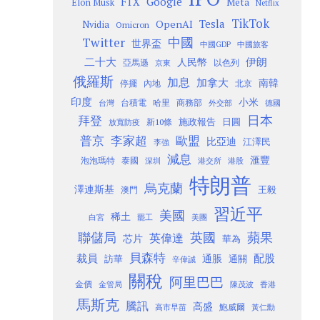
Google
FTX
Meta
Elon Musk
Netflix
TikTok
Tesla
OpenAI
Nvidia
Omicron
Twitter
中國
世界盃
中國GDP
中國旅客
二十大
伊朗
人民幣
以色列
亞馬遜
京東
俄羅斯
加息
加拿大
南韓
內地
停擺
北京
印度
小米
台灣
台積電
哈里
商務部
外交部
德國
日本
拜登
施政報告
日圓
新10條
放寬防疫
歐盟
普京
李家超
比亞迪
江澤民
李強
減息
滙豐
泡泡瑪特
泰國
深圳
港股
港交所
特朗普
烏克蘭
澤連斯基
澳門
王毅
習近平
美國
稀土
白宮
罷工
美團
聯儲局
蘋果
英國
英偉達
芯片
華為
貝森特
裁員
配股
通脹
訪華
通關
辛偉誠
關稅
阿里巴巴
金價
金管局
香港
陳茂波
馬斯克
騰訊
高盛
高市早苗
鮑威爾
黃仁勳