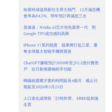
哈塞特成儲局新任主席大熱門 12月減息機
會率為84.3%、明年預計再減息三次
英偉達：Nvidia AI芯片領先業界一代 對
Google TPU成功感到高興
iPhone 17系列熱賣 蘋果將打低三星、重
奪全球最大智能手機商寶座
ChatGPT據報預計2030年至少2.2億付費用
戶 近日新推購物助手功能
螞蟻收購耀才要約時間延長4個月 截止日
期延至2026年3月25日
人口老化成增長「計時炸彈」 EBRD促刺激
生育