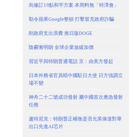
烏修訂19點和平方案 本周料無「特澤會」
勒令蘋果Google整頓 打擊冒充政府詐騙
削政府支出浪費 推日版DOGE
陰霾漸明朗 全球企業放緩加價
習近平與特朗普通電話 京：由美方發起
日本外務省官員晤中國駐日大使 日方強調立
場不變
神舟二十二號成功發射 屬中國首次應急發射
任務
盧特尼克：特朗普正權衡是否允英偉達對華
出口先進AI芯片