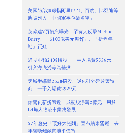
美國防部據報指阿里巴巴、百度、比亞迪等
應被列入「中國軍事企業名單」
英偉達7頁備忘曝光 罕有大反擊Michael
Burry、「6100億美元舞弊」、「折舊年
期」質疑
遇見小麵2408招股 一手入場費3556元、
引入海底撈等為基投
天域半導體2658招股、碳化硅外延片製造
商 一手入場費2929元
佑駕創新折讓近一成配股淨籌2億元 用於
L4無人物流車業務發展
57年歷史「頂好大光麵」宣布結束營運 去
年曾嘆難敵內地平價貨