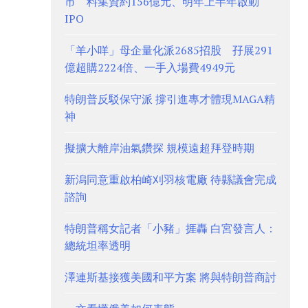
市 料集資約156億元、明年上半年啟動
IPO
「羊小咩」母企量化派2685招股 孖展291
億超購2224倍、一手入場費4949元
特朗普反駁保守派 撐引進專才體現MAGA精
神
擬擴大離岸油氣鑽探 規模遠超拜登時期
新潟同意重啟柏崎刈羽核電廠 待縣議會完成
諮詢
特朗普稱女記者「小豬」捱轟 白宮發言人：
總統坦率透明
澤連斯基接獲美國和平方案 將與特朗普商討