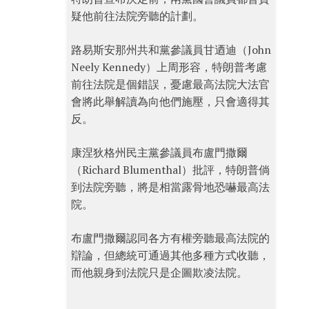
疑他前往法院旁聽的計劃。
路易斯安那州共和黨參議員甘迺迪（John
Neely Kennedy）上周形容，特朗普考慮
前往法院是個錯誤，憂慮最高法院大法官
會將此舉解讀為向他們施壓，只會適得其
反。
康涅狄格州民主黨參議員布盧門撒爾
（Richard Blumenthal）批評，特朗普倘
到法院旁聽，將是相當露骨地恐嚇最高法
院。
布盧門撒爾認同各方有權旁聽最高法院的
辯論，但總統可通過其他多種方式收聽，
而他親身到法院只是企圖欺凌法院。