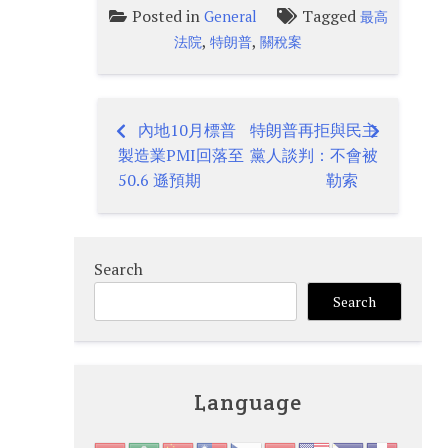
Posted in
Tagged
General
最高
,
,
法院
特朗普
關稅案
內地10月標普
特朗普再拒與民主
Post
製造業PMI回落至
黨人談判：不會被
navigation
50.6 遜預期
勒索
Search
Search
Language