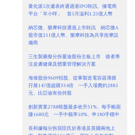
量化派5次遞表終通過港IPO聆訊、擁電商
平台「羊小咩」 首5月溢利1.25億人幣
納芯微、樂摩科技通過上市聆訊 納芯微A
股市值211億人幣、樂摩科技為共享按摩設
備商
三生製藥擬分拆蔓迪股份主板上市 後者專
注皮膚健康及體重管理解決方案
海偉股份9609招股、從事製造電容器薄膜
孖展147億超購334倍 一手入場費約2885
元、比亞迪有份持股
創新實業2788暗盤最多收升31%、每手帳面
賺1680元 一手中籤率10%、申180手穩中
長和據報分拆屈臣氏於香港及英國兩地上