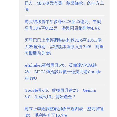
日方：無法接受有關「敵國條款」的中方主
張
周大福珠寶半年多賺0.2%至25億元、中期
息升10%至0.22元 港澳同店銷售增4.4%
阿里巴巴上季經調整純利跌72%至103.5億
人幣遜預期 雲智能集團收入升34% 阿里
美股盤前升4%
Alphabet夜盤再升3%、英偉達NVDA跌
2% META傳洽談斥數十億美元購Google
的TPU
Google升6%、盤後再升逾2% Gemini
3.0「生成式UI」開始產金？
蔚來上季經調整虧損收窄近四成、盤前彈逾
4% 毛利率升至13.9%