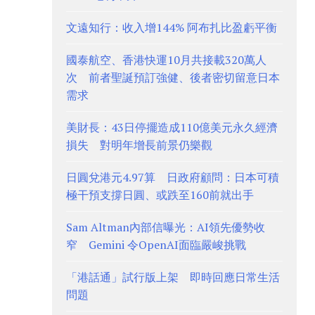
文遠知行：收入增144% 阿布扎比盈虧平衡
國泰航空、香港快運10月共接載320萬人
次 前者聖誕預訂強健、後者密切留意日本
需求
美財長：43日停擺造成110億美元永久經濟
損失 對明年增長前景仍樂觀
日圓兌港元4.97算 日政府顧問：日本可積
極干預支撐日圓、或跌至160前就出手
Sam Altman內部信曝光：AI領先優勢收
窄 Gemini 令OpenAI面臨嚴峻挑戰
「港話通」試行版上架 即時回應日常生活
問題