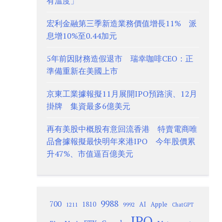
有溫度」
宏利金融第三季新造業務價值增長11% 派
息增10%至0.44加元
5年前因財務造假退市 瑞幸咖啡CEO：正
準備重新在美國上市
京東工業據報擬11月展開IPO預路演、12月
掛牌 集資最多6億美元
再有美股中概股有意回流香港 特賣電商唯
品會據報擬最快明年來港IPO 今年股價累
升47%、市值逼百億美元
9988
700
1810
AI
Apple
1211
9992
ChatGPT
IPO