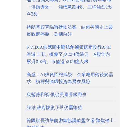
「供應過剩」 油價急跌4%、三桶油跌1%
至3%
特朗普簽署臨時撥款法案 結束美國史上最
長政府停擺 美期向好
NVIDIA供應商中際旭創據報選定投行A+H
香港上市、擬集至少234億港元 A股年內
累升2.8倍、市值逼5300億人幣
高盛：AI投資回報成疑 企業應用落後於需
求 槓桿與循環投資為潛在風險
烏暫停和談 俄促美避升級戰事
終結 政府恢復正常仍需等待
德國財長訪華前密集協調歐盟立場 聚焦稀土