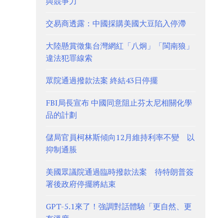
與競爭力
交易商透露：中國採購美國大豆陷入停滯
大陸懸賞徵集台灣網紅「八炯」「閩南狼」
違法犯罪線索
眾院通過撥款法案 終結43日停擺
FBI局長宣布 中國同意阻止芬太尼相關化學
品的計劃
儲局官員柯林斯傾向12月維持利率不變 以
抑制通脹
美國眾議院通過臨時撥款法案 待特朗普簽
署後政府停擺將結束
GPT-5.1來了！強調對話體驗「更自然、更