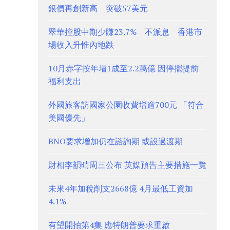
銀價再創新高 突破57美元
翠華控股中期少賺23.7% 不派息 香港市
場收入升惟內地跌
10月赤字按年增1成至2.2萬億 因停擺提前
福利支出
外國旅客訪國家公園收費增逾700元 「符合
美國優先」
BNO要求增加仍在諮詢期 或設過渡期
財相李韻晴周三公布 英媒預告主要措施一覽
未來4年加稅削支2668億 4月最低工資加
4.1%
有望開拍第4集 應特朗普要求重啟