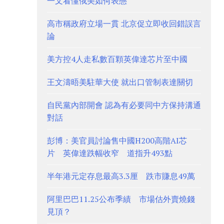
一文看懂俄美如何表態
高市稱政府立場一貫 北京促立即收回錯誤言
論
美方控4人走私數百顆英偉達芯片至中國
王文濤晤美駐華大使 就出口管制表達關切
自民黨內部開會 認為有必要同中方保持溝通
對話
彭博：美官員討論售中國H200高階AI芯
片 英偉達跌幅收窄 道指升493點
半年港元定存息最高3.3厘 跌市賺息49萬
阿里巴巴11.25公布季績 市場估外賣燒錢
見頂？