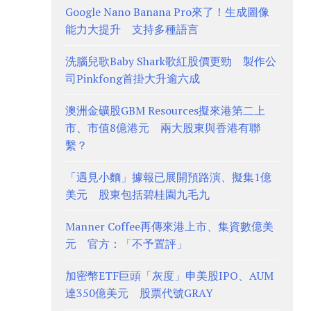
Google Nano Banana Pro來了！生成圖像
能力大提升 支持多種語言
洗腦兒歌Baby Shark歌紅股價更勁 製作公
司Pinkfong首掛大升逾六成
澳洲金礦股GBM Resources擬來港第二上
市、市值8億港元 兩大股東與香港有聯
繫？
「遇見小麵」據報已展開預路演、擬集1億
美元 股東包括碧桂園九毛九
Manner Coffee再傳來港上市、集資數億美
元 官方：「不予置評」
加密幣ETF巨頭「灰度」申美股IPO、AUM
達350億美元 股票代號GRAY