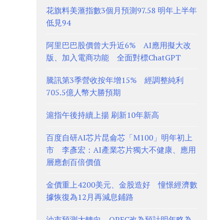
花旗料美滙指數3個月預測97.58 明年上半年
低見94
阿里巴巴股價曾大升近6% AI應用擬大改
版、加入電商功能 全面對標ChatGPT
騰訊第3季營收按年增15% 經調整純利
705.5億人幣大勝預期
滬指午後持續上揚 刷新10年新高
百度自研AI芯片昆侖芯「M100」明年初上
市 李彥宏：AI產業芯片獨大不健康、應用
層應創百倍價值
金價重上4200美元、金股造好 憧憬經濟數
據恢復為12月再減息鋪路
油市預測大轉向、OPEC改為預計明年略為