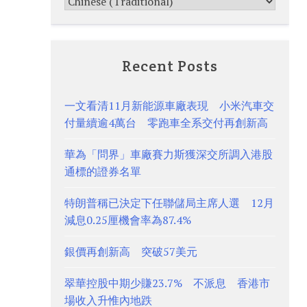
Recent Posts
一文看清11月新能源車廠表現 小米汽車交
付量續逾4萬台 零跑車全系交付再創新高
華為「問界」車廠賽力斯獲深交所調入港股
通標的證券名單
特朗普稱已決定下任聯儲局主席人選 12月
減息0.25厘機會率為87.4%
銀價再創新高 突破57美元
翠華控股中期少賺23.7% 不派息 香港市
場收入升惟內地跌