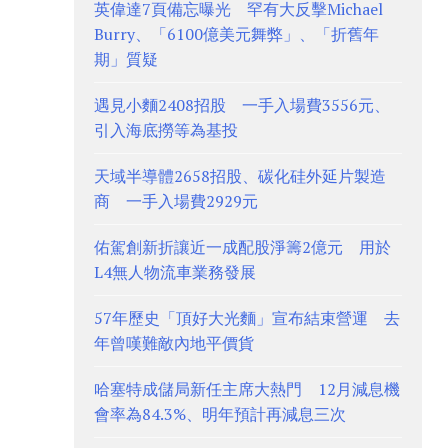
英偉達7頁備忘曝光 罕有大反擊Michael
Burry、「6100億美元舞弊」、「折舊年
期」質疑
遇見小麵2408招股 一手入場費3556元、
引入海底撈等為基投
天域半導體2658招股、碳化硅外延片製造
商 一手入場費2929元
佑駕創新折讓近一成配股淨籌2億元 用於
L4無人物流車業務發展
57年歷史「頂好大光麵」宣布結束營運 去
年曾嘆難敵內地平價貨
哈塞特成儲局新任主席大熱門 12月減息機
會率為84.3%、明年預計再減息三次