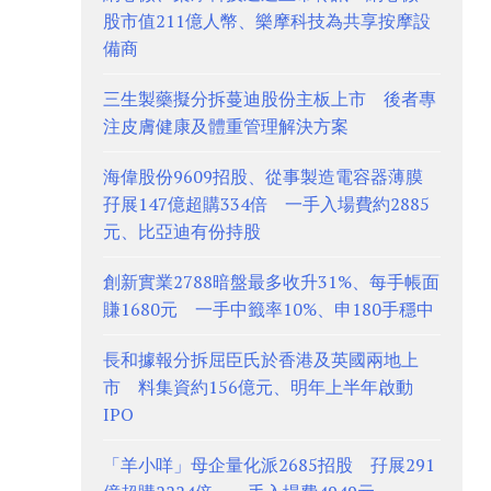
股市值211億人幣、樂摩科技為共享按摩設
備商
三生製藥擬分拆蔓迪股份主板上市 後者專
注皮膚健康及體重管理解決方案
海偉股份9609招股、從事製造電容器薄膜
孖展147億超購334倍 一手入場費約2885
元、比亞迪有份持股
創新實業2788暗盤最多收升31%、每手帳面
賺1680元 一手中籤率10%、申180手穩中
長和據報分拆屈臣氏於香港及英國兩地上
市 料集資約156億元、明年上半年啟動
IPO
「羊小咩」母企量化派2685招股 孖展291