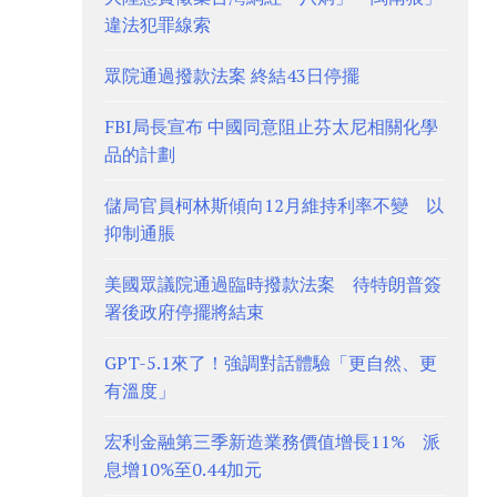
違法犯罪線索
眾院通過撥款法案 終結43日停擺
FBI局長宣布 中國同意阻止芬太尼相關化學
品的計劃
儲局官員柯林斯傾向12月維持利率不變 以
抑制通脹
美國眾議院通過臨時撥款法案 待特朗普簽
署後政府停擺將結束
GPT-5.1來了！強調對話體驗「更自然、更
有溫度」
宏利金融第三季新造業務價值增長11% 派
息增10%至0.44加元