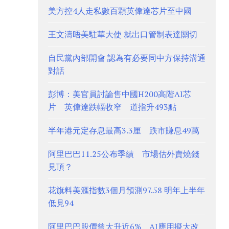
美方控4人走私數百顆英偉達芯片至中國
王文濤晤美駐華大使 就出口管制表達關切
自民黨內部開會 認為有必要同中方保持溝通
對話
彭博：美官員討論售中國H200高階AI芯
片 英偉達跌幅收窄 道指升493點
半年港元定存息最高3.3厘 跌市賺息49萬
阿里巴巴11.25公布季績 市場估外賣燒錢
見頂？
花旗料美滙指數3個月預測97.58 明年上半年
低見94
阿里巴巴股價曾大升近6% AI應用擬大改