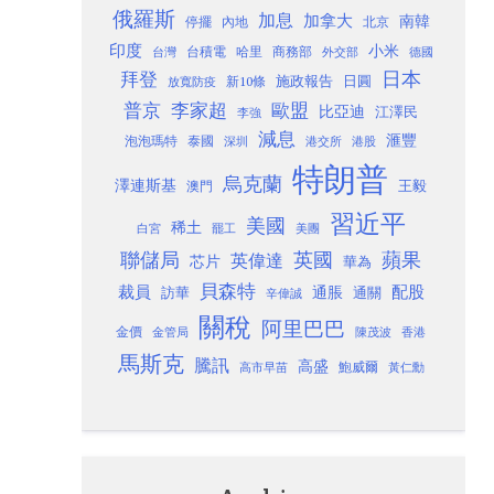
俄羅斯
加息
加拿大
南韓
內地
停擺
北京
印度
小米
台灣
台積電
哈里
商務部
外交部
德國
日本
拜登
施政報告
日圓
新10條
放寬防疫
歐盟
普京
李家超
比亞迪
江澤民
李強
減息
滙豐
泡泡瑪特
泰國
深圳
港股
港交所
特朗普
烏克蘭
澤連斯基
澳門
王毅
習近平
美國
稀土
白宮
罷工
美團
聯儲局
蘋果
英國
英偉達
芯片
華為
貝森特
裁員
配股
通脹
訪華
通關
辛偉誠
關稅
阿里巴巴
金價
金管局
香港
陳茂波
馬斯克
騰訊
高盛
高市早苗
鮑威爾
黃仁勳