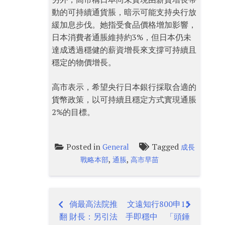
動的可持續通貨脹，暗示可能支持央行放
緩加息步伐。她指受食品價格增加影響，
日本消費者通脹維持約3%，但日本仍未
達成透過穩健的薪資增長來支撐可持續且
穩定的物價增長。
高市表示，希望央行日本銀行採取合適的
貨幣政策，以可持續且穩定方式實現通脹
2%的目標。
Posted in
Tagged
General
成長
,
,
戰略本部
通脹
高市早苗
倘最高法院推
文遠知行800申15
Post
翻 財長：另引法
手即穩中 「頭錘