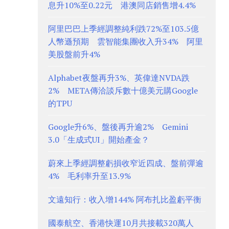
息升10%至0.22元 港澳同店銷售增4.4%
阿里巴巴上季經調整純利跌72%至103.5億
人幣遜預期 雲智能集團收入升34% 阿里
美股盤前升4%
Alphabet夜盤再升3%、英偉達NVDA跌
2% META傳洽談斥數十億美元購Google
的TPU
Google升6%、盤後再升逾2% Gemini
3.0「生成式UI」開始產金？
蔚來上季經調整虧損收窄近四成、盤前彈逾
4% 毛利率升至13.9%
文遠知行：收入增144% 阿布扎比盈虧平衡
國泰航空、香港快運10月共接載320萬人