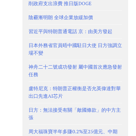
削政府支出浪費 推日版DOGE
陰霾漸明朗 全球企業放緩加價
習近平與特朗普通電話 京：由美方發起
日本外務省官員晤中國駐日大使 日方強調立
場不變
神舟二十二號成功發射 屬中國首次應急發射
任務
盧特尼克：特朗普正權衡是否允英偉達對華
出口先進AI芯片
日方：無法接受有關「敵國條款」的中方主
張
周大福珠寶半年多賺0.2%至25億元、中期