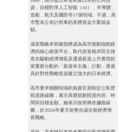
同時，高市提出希望刺激日本的公共投
資，目標對準人工智能（AI）﹑半導體﹑
造船﹑航天及國防等17個領域。不過，高
市暫未公布計程車的具體資金方案或金
額。
成長戰略本部被指將成為高市推動強勁經
濟的核心政策平台，取代前首相岸田文雄
意在驅動經濟增長及通過薪資上升實現財
富重新分配的「新資本主義」計劃，透過
具針對性戰略投資建立強大的日本經濟。
高市要求相關領域的負責官員制定公私營
投資路線圖，展示具體規劃投資內容、時
間與目標金額。她表示政府將依據路線
圖，於2026年夏天前整合成全新經濟增
長戰略。
另外，高市稱日本尚未實現由薪資增長帶