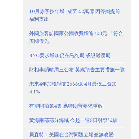
10月赤字按年增1成至2.2萬億 因停擺提前
福利支出
外國旅客訪國家公園收費增逾700元 「符合
美國優先」
BNO要求增加仍在諮詢期 或設過渡期
財相李韻晴周三公布 英媒預告主要措施一覽
未來4年加稅削支2668億 4月最低工資加
4.1%
有望開拍第4集 應特朗普要求重啟
黃海南部部分海域 今起一連8日射擊試驗
貝森特：美國在台灣問題立場並無改變