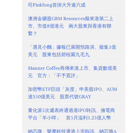
司Pinkfong首掛大升逾六成
澳洲金礦股GBM Resources擬來港第二上
市、市值8億港元 兩大股東與香港有聯
繫？
「遇見小麵」據報已展開預路演、擬集1億
美元 股東包括碧桂園九毛九
Manner Coffee再傳來港上市、集資數億美
元 官方：「不予置評」
加密幣ETF巨頭「灰度」申美股IPO、AUM
達350億美元 股票代號GRAY
量化派5次遞表終通過港IPO聆訊、擁電商
平台「羊小咩」 首5月溢利1.25億人幣
納芯微、樂摩科技通過上市聆訊 納芯微A