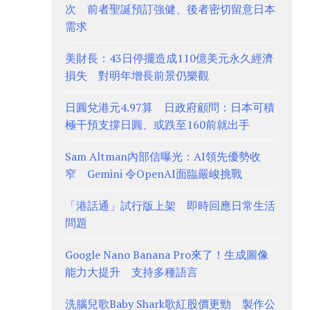
次 前者聖誕預訂強健、後者密切留意日本
需求
美財長：43日停擺造成110億美元永久經濟
損失 對明年增長前景仍樂觀
日圓兌港元4.97算 日政府顧問：日本可積
極干預支撐日圓、或跌至160前就出手
Sam Altman內部信曝光：AI領先優勢收
窄 Gemini 令OpenAI面臨嚴峻挑戰
「港話通」試行版上架 即時回應日常生活
問題
Google Nano Banana Pro來了！生成圖像
能力大提升 支持多種語言
洗腦兒歌Baby Shark歌紅股價更勁 製作公