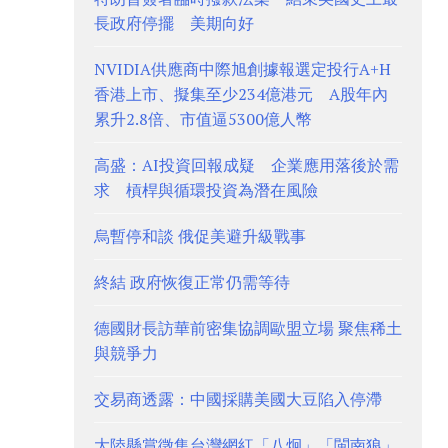
長政府停擺 美期向好
NVIDIA供應商中際旭創據報選定投行A+H
香港上市、擬集至少234億港元 A股年內
累升2.8倍、市值逼5300億人幣
高盛：AI投資回報成疑 企業應用落後於需
求 槓桿與循環投資為潛在風險
烏暫停和談 俄促美避升級戰事
終結 政府恢復正常仍需等待
德國財長訪華前密集協調歐盟立場 聚焦稀土
與競爭力
交易商透露：中國採購美國大豆陷入停滯
大陸懸賞徵集台灣網紅「八炯」「閩南狼」