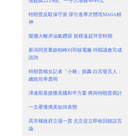
億超購2224倍、一手入場費4949元
特朗普反駁保守派 撐引進專才體現MAGA精
神
擬擴大離岸油氣鑽探 規模遠超拜登時期
新潟同意重啟柏崎刈羽核電廠 待縣議會完成
諮詢
特朗普稱女記者「小豬」捱轟 白宮發言人：
總統坦率透明
澤連斯基接獲美國和平方案 將與特朗普商討
一文看懂俄美如何表態
高市稱政府立場一貫 北京促立即收回錯誤言
論