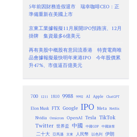
5年前因財務造假退市 瑞幸咖啡CEO：正
準備重新在美國上市
京東工業據報擬11月展開IPO預路演、12月
掛牌 集資最多6億美元
再有美股中概股有意回流香港 特賣電商唯
品會據報擬最快明年來港IPO 今年股價累
升47%、市值逼百億美元
9988
700
1810
AI
Apple
1211
9992
ChatGPT
IPO
Google
FTX
Meta
Elon Musk
Netflix
TikTok
Tesla
OpenAI
Nvidia
Omicron
Twitter
中國
世界盃
中國GDP
中國旅客
二十大
伊朗
人民幣
以色列
亞馬遜
京東