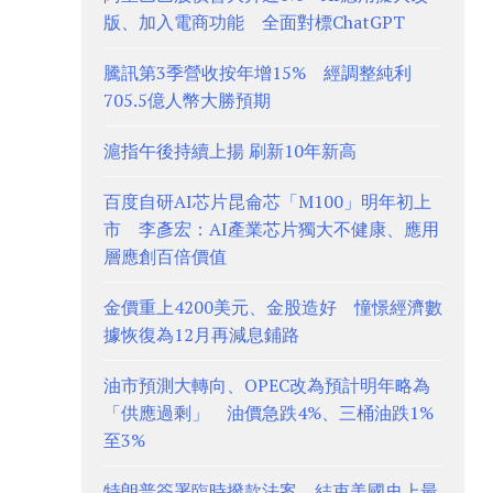
版、加入電商功能 全面對標ChatGPT
騰訊第3季營收按年增15% 經調整純利
705.5億人幣大勝預期
滬指午後持續上揚 刷新10年新高
百度自研AI芯片昆侖芯「M100」明年初上
市 李彥宏：AI產業芯片獨大不健康、應用
層應創百倍價值
金價重上4200美元、金股造好 憧憬經濟數
據恢復為12月再減息鋪路
油市預測大轉向、OPEC改為預計明年略為
「供應過剩」 油價急跌4%、三桶油跌1%
至3%
特朗普簽署臨時撥款法案 結束美國史上最