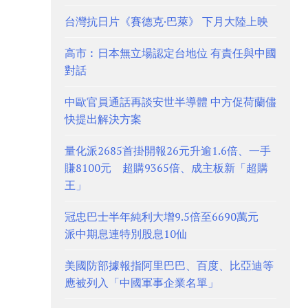
台灣抗日片《賽德克·巴萊》 下月大陸上映
高市︰日本無立場認定台地位 有責任與中國
對話
中歐官員通話再談安世半導體 中方促荷蘭儘
快提出解決方案
量化派2685首掛開報26元升逾1.6倍、一手
賺8100元 超購9365倍、成主板新「超購
王」
冠忠巴士半年純利大增9.5倍至6690萬元
派中期息連特別股息10仙
美國防部據報指阿里巴巴、百度、比亞迪等
應被列入「中國軍事企業名單」