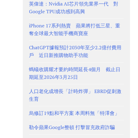
英偉達：Nvidia AI芯片領先業界一代 對
Google TPU成功感到高興
iPhone 17系列熱賣 蘋果將打低三星、重
奪全球最大智能手機商寶座
ChatGPT據報預計2030年至少2.2億付費用
戶 近日新推購物助手功能
螞蟻收購耀才要約時間延長4個月 截止日
期延至2026年3月25日
人口老化成增長「計時炸彈」 EBRD促刺激
生育
烏修訂19點和平方案 本周料無「特澤會」
勒令蘋果Google整頓 打擊冒充政府詐騙