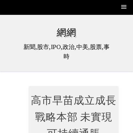
Skip
to
網網
content
新聞,股市,IPO,政治,中美,股票,事
時
高市早苗成立成長
戰略本部 未實現