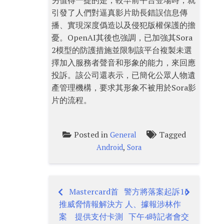
另值得一提的是，較早前平台登場時，就
引發了人們對逼真影片助長錯誤信息傳
播、實現深度僞造以及侵犯版權保護的擔
憂。OpenAI其後也強調，已加強其Sora
2模型的防護措施並限制該平台複製未選
擇加入服務者聲音和形象的能力，來回應
投訴。該公司還表示，已簡化公眾人物遺
產管理機構，要求其形象不被用於Sora影
片的流程。
Posted in
Tagged
General
,
Android
Sora
Mastercard首
警方將落案起訴16
Post
推威脅情報解決方
人、據報涉林作
navigation
案 提供支付卡測
下午4時記者會交