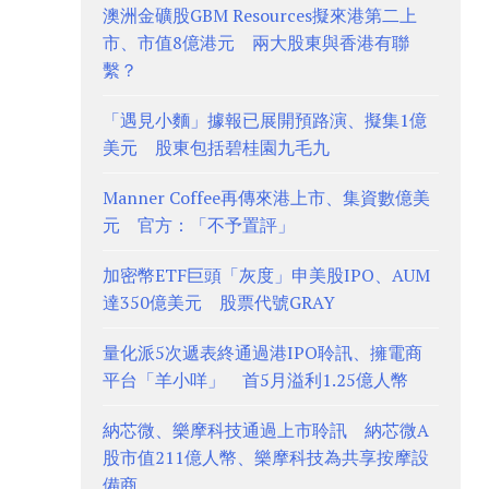
澳洲金礦股GBM Resources擬來港第二上
市、市值8億港元 兩大股東與香港有聯
繫？
「遇見小麵」據報已展開預路演、擬集1億
美元 股東包括碧桂園九毛九
Manner Coffee再傳來港上市、集資數億美
元 官方：「不予置評」
加密幣ETF巨頭「灰度」申美股IPO、AUM
達350億美元 股票代號GRAY
量化派5次遞表終通過港IPO聆訊、擁電商
平台「羊小咩」 首5月溢利1.25億人幣
納芯微、樂摩科技通過上市聆訊 納芯微A
股市值211億人幣、樂摩科技為共享按摩設
備商