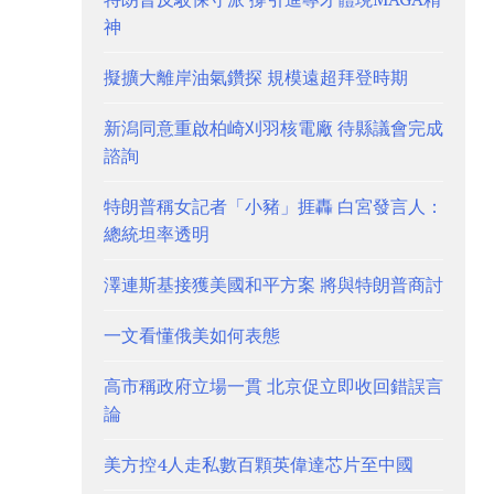
神
擬擴大離岸油氣鑽探 規模遠超拜登時期
新潟同意重啟柏崎刈羽核電廠 待縣議會完成
諮詢
特朗普稱女記者「小豬」捱轟 白宮發言人：
總統坦率透明
澤連斯基接獲美國和平方案 將與特朗普商討
一文看懂俄美如何表態
高市稱政府立場一貫 北京促立即收回錯誤言
論
美方控4人走私數百顆英偉達芯片至中國