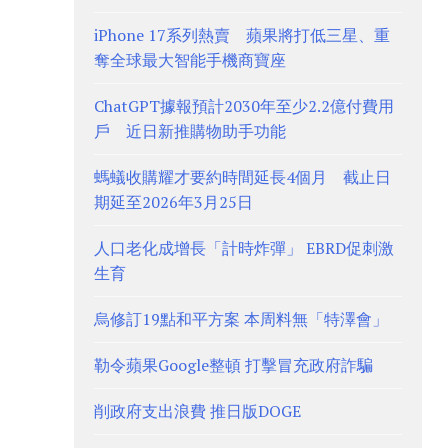
iPhone 17系列熱賣 蘋果將打低三星、重
奪全球最大智能手機商寶座
ChatGPT據報預計2030年至少2.2億付費用
戶 近日新推購物助手功能
螞蟻收購耀才要約時間延長4個月 截止日
期延至2026年3月25日
人口老化成增長「計時炸彈」 EBRD促刺激
生育
烏修訂19點和平方案 本周料無「特澤會」
勒令蘋果Google整頓 打擊冒充政府詐騙
削政府支出浪費 推日版DOGE