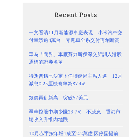
Recent Posts
一文看清11月新能源車廠表現 小米汽車交
付量續逾4萬台 零跑車全系交付再創新高
華為「問界」車廠賽力斯獲深交所調入港股
通標的證券名單
特朗普稱已決定下任聯儲局主席人選 12月
減息0.25厘機會率為87.4%
銀價再創新高 突破57美元
翠華控股中期少賺23.7% 不派息 香港市
場收入升惟內地跌
10月赤字按年增1成至2.2萬億 因停擺提前