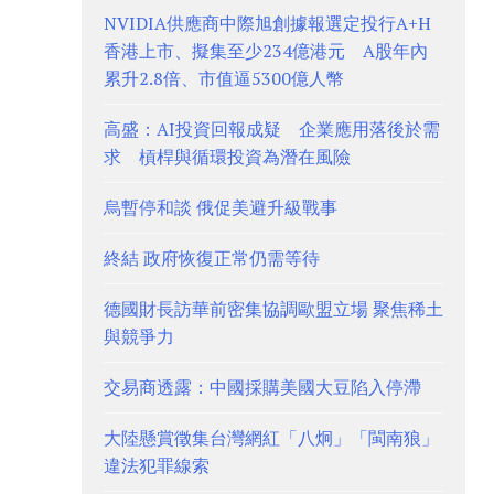
NVIDIA供應商中際旭創據報選定投行A+H
香港上市、擬集至少234億港元 A股年內
累升2.8倍、市值逼5300億人幣
高盛：AI投資回報成疑 企業應用落後於需
求 槓桿與循環投資為潛在風險
烏暫停和談 俄促美避升級戰事
終結 政府恢復正常仍需等待
德國財長訪華前密集協調歐盟立場 聚焦稀土
與競爭力
交易商透露：中國採購美國大豆陷入停滯
大陸懸賞徵集台灣網紅「八炯」「閩南狼」
違法犯罪線索