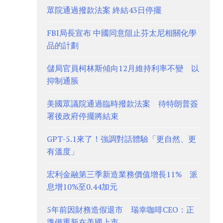
眾院通過撥款法案 終結43日停擺
FBI局長宣布 中國同意阻止芬太尼相關化學
品的計劃
儲局官員柯林斯傾向12月維持利率不變 以
抑制通脹
美國眾議院通過臨時撥款法案 待特朗普簽
署後政府停擺將結束
GPT-5.1來了！強調對話體驗「更自然、更
有溫度」
宏利金融第三季新造業務價值增長11% 派
息增10%至0.44加元
5年前因財務造假退市 瑞幸咖啡CEO：正
準備重新在美國上市