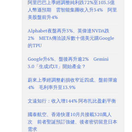
阿里巴巴上季經調整純利跌72%至103.5億
人幣遜預期 雲智能集團收入升34% 阿里
美股盤前升4%
Alphabet夜盤再升3%、英偉達NVDA跌
2% META傳洽談斥數十億美元購Google
的TPU
Google升6%、盤後再升逾2% Gemini
3.0「生成式UI」開始產金？
蔚來上季經調整虧損收窄近四成、盤前彈逾
4% 毛利率升至13.9%
文遠知行：收入增144% 阿布扎比盈虧平衡
國泰航空、香港快運10月共接載320萬人
次 前者聖誕預訂強健、後者密切留意日本
需求