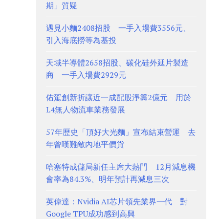
期」質疑
遇見小麵2408招股 一手入場費3556元、
引入海底撈等為基投
天域半導體2658招股、碳化硅外延片製造
商 一手入場費2929元
佑駕創新折讓近一成配股淨籌2億元 用於
L4無人物流車業務發展
57年歷史「頂好大光麵」宣布結束營運 去
年曾嘆難敵內地平價貨
哈塞特成儲局新任主席大熱門 12月減息機
會率為84.3%、明年預計再減息三次
英偉達：Nvidia AI芯片領先業界一代 對
Google TPU成功感到高興