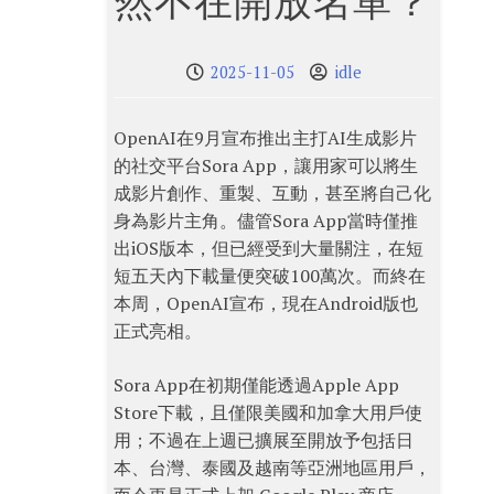
然不在開放名單？
2025-11-05
idle
OpenAI在9月宣布推出主打AI生成影片
的社交平台Sora App，讓用家可以將生
成影片創作、重製、互動，甚至將自己化
身為影片主角。儘管Sora App當時僅推
出iOS版本，但已經受到大量關注，在短
短五天內下載量便突破100萬次。而終在
本周，OpenAI宣布，現在Android版也
正式亮相。
Sora App在初期僅能透過Apple App
Store下載，且僅限美國和加拿大用戶使
用；不過在上週已擴展至開放予包括日
本、台灣、泰國及越南等亞洲地區用戶，