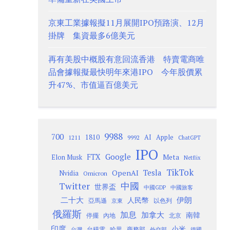
京東工業據報擬11月展開IPO預路演、12月
掛牌 集資最多6億美元
再有美股中概股有意回流香港 特賣電商唯
品會據報擬最快明年來港IPO 今年股價累
升47%、市值逼百億美元
9988
700
1810
AI
Apple
1211
9992
ChatGPT
IPO
Google
FTX
Meta
Elon Musk
Netflix
TikTok
Tesla
OpenAI
Nvidia
Omicron
Twitter
中國
世界盃
中國GDP
中國旅客
二十大
伊朗
人民幣
以色列
亞馬遜
京東
俄羅斯
加息
加拿大
南韓
內地
停擺
北京
印度
小米
台灣
台積電
哈里
商務部
外交部
德國