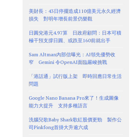
美財長：43日停擺造成110億美元永久經濟
損失 對明年增長前景仍樂觀
日圓兌港元4.97算 日政府顧問：日本可積
極干預支撐日圓、或跌至160前就出手
Sam Altman內部信曝光：AI領先優勢收
窄 Gemini 令OpenAI面臨嚴峻挑戰
「港話通」試行版上架 即時回應日常生活
問題
Google Nano Banana Pro來了！生成圖像
能力大提升 支持多種語言
洗腦兒歌Baby Shark歌紅股價更勁 製作公
司Pinkfong首掛大升逾六成