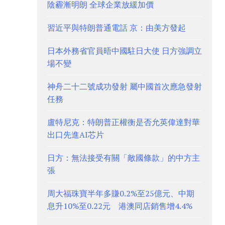
陰霾漸明朗 全球企業放緩加價
習近平與特朗普通電話 京：由美方發起
日本外務省官員晤中國駐日大使 日方強調立
場不變
神舟二十二號成功發射 屬中國首次應急發射
任務
盧特尼克：特朗普正權衡是否允英偉達對華
出口先進AI芯片
日方：無法接受有關「敵國條款」的中方主
張
周大福珠寶半年多賺0.2%至25億元、中期
息升10%至0.22元 港澳同店銷售增4.4%