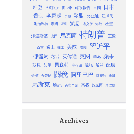
日本
拜登
施政報告
日圓
新10條
放寬防疫
歐盟
普京
李家超
比亞迪
江澤民
李強
減息
滙豐
泡泡瑪特
泰國
深圳
港股
港交所
特朗普
烏克蘭
澤連斯基
澳門
王毅
習近平
美國
稀土
白宮
罷工
美團
聯儲局
蘋果
英國
英偉達
芯片
華為
貝森特
裁員
配股
通脹
訪華
通關
辛偉誠
關稅
阿里巴巴
金價
金管局
香港
陳茂波
馬斯克
騰訊
高盛
高市早苗
鮑威爾
黃仁勳
Archives