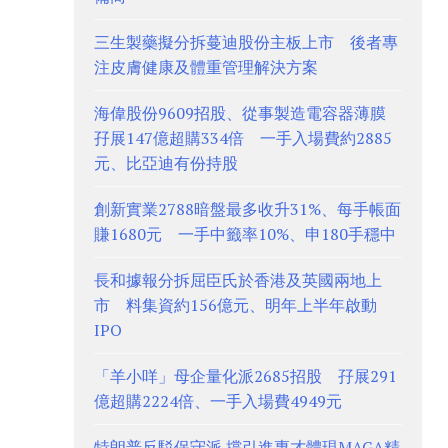
三生製藥擬分拆蔓迪股份主板上市 後者專
注皮膚健康及體重管理解決方案
海偉股份9609招股、從事製造電容器薄膜
孖展147億超購334倍 一手入場費約2885
元、比亞迪有份持股
創新實業2788暗盤最多收升31%、每手帳面
賺1680元 一手中籤率10%、申180手穩中
長和據報分拆屈臣氏於香港及英國兩地上
市 料集資約156億元、明年上半年啟動
IPO
「羊小咩」母企量化派2685招股 孖展291
億超購2224倍、一手入場費4949元
特朗普反駁保守派 撐引進專才體現MAGA精