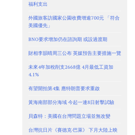
福利支出
外國旅客訪國家公園收費增逾700元 「符合
美國優先」
BNO要求增加仍在諮詢期 或設過渡期
財相李韻晴周三公布 英媒預告主要措施一覽
未來4年加稅削支2668億 4月最低工資加
4.1%
有望開拍第4集 應特朗普要求重啟
黃海南部部分海域 今起一連8日射擊試驗
貝森特：美國在台灣問題立場並無改變
台灣抗日片《賽德克·巴萊》 下月大陸上映