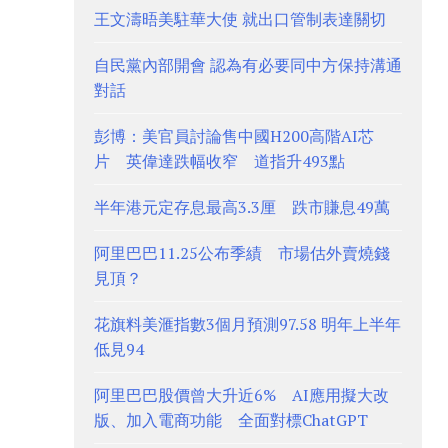
王文濤晤美駐華大使 就出口管制表達關切
自民黨內部開會 認為有必要同中方保持溝通
對話
彭博：美官員討論售中國H200高階AI芯
片 英偉達跌幅收窄 道指升493點
半年港元定存息最高3.3厘 跌市賺息49萬
阿里巴巴11.25公布季績 市場估外賣燒錢
見頂？
花旗料美滙指數3個月預測97.58 明年上半年
低見94
阿里巴巴股價曾大升近6% AI應用擬大改
版、加入電商功能 全面對標ChatGPT