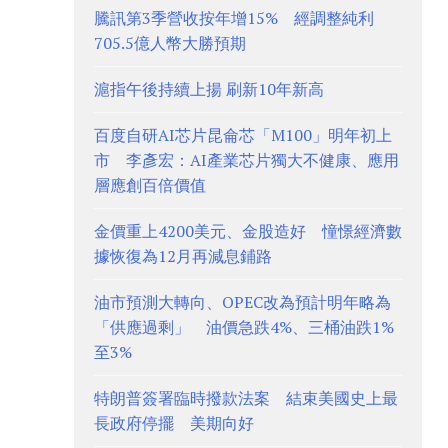
騰訊第3季營收按年增15% 經調整純利
705.5億人幣大勝預期
滬指午後持續上揚 刷新10年新高
百度自研AI芯片昆侖芯「M100」明年初上
市 李彥宏：AI產業芯片獨大不健康、應用
層應創百倍價值
金價重上4200美元、金股造好 憧憬經濟數
據恢復為12月再減息鋪路
油市預測大轉向、OPEC改為預計明年略為
「供應過剩」 油價急跌4%、三桶油跌1%
至3%
特朗普簽署臨時撥款法案 結束美國史上最
長政府停擺 美期向好