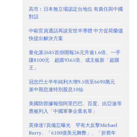
高市︰日本無立場認定台地位 有責任與中國
對話
中歐官員通話再談安世半導體 中方促荷蘭儘
快提出解決方案
量化派2685首掛開報26元升逾1.6倍、一手
賺8100元 超購9365倍、成主板新「超購
王」
冠忠巴士半年純利大增9.5倍至6690萬元
派中期息連特別股息10仙
美國防部據報指阿里巴巴、百度、比亞迪等
應被列入「中國軍事企業名單」
英偉達7頁備忘曝光 罕有大反擊Michael
Burry、「6100億美元舞弊」、「折舊年