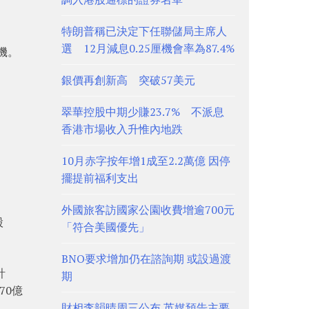
特朗普稱已決定下任聯儲局主席人
選 12月減息0.25厘機會率為87.4%
機。
銀價再創新高 突破57美元
翠華控股中期少賺23.7% 不派息
香港市場收入升惟內地跌
10月赤字按年增1成至2.2萬億 因停
擺提前福利支出
外國旅客訪國家公園收費增逾700元
股
「符合美國優先」
BNO要求增加仍在諮詢期 或設過渡
計
期
70億
財相李韻晴周三公布 英媒預告主要