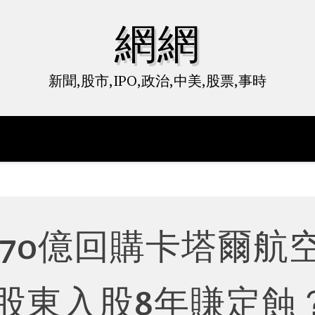
網網
新聞,股市,IPO,政治,中美,股票,事時
70億回購卡塔爾航
股東入股8年賺定蝕