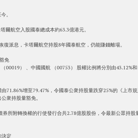
至今。
卡塔爾航空入股國泰總成本約63.3億港元。
年恢復派息，卡塔爾航空持股8年國泰航空，仍能賺錢離場。
豁免
019） 、中國國航 （00753） 股權比例將分別由43.12%和
1.86%增至79.47%，令國泰公衆持股量跌穿25%的《上市
出公衆持股量豁免。
債券所附轉換權的行使發行合共2.78億股股份，令最新公眾持股
的決定