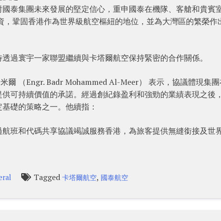
對國泰集團未來發展的堅定信心，重申國泰在機隊、客艙和貴賓
投資，鞏固香港作為世界級航空樞紐的地位，並為大灣區的繁榮作
待透過寰宇一家聯盟繼續與卡塔爾航空保持緊密的合作關係。
Engr. Badr Mohammed Al-Meer） 表示，協議體現集
提供可持續價值的承諾。經過創紀錄盈利和強勁的業績表現之後
定基礎的策略之一。他續指：
過航班和代碼共享協議竭誠服務香港，為旅客提供無縫銜接及世
Tagged
,
eral
卡塔爾航空
國泰航空