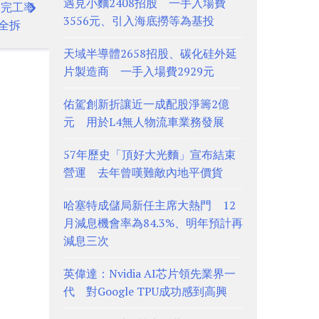
遇見小麵2408招股 一手入場費
目完工率
3556元、引入海底撈等為基投
需全拆
天域半導體2658招股、碳化硅外延
片製造商 一手入場費2929元
佑駕創新折讓近一成配股淨籌2億
元 用於L4無人物流車業務發展
57年歷史「頂好大光麵」宣布結束
營運 去年曾嘆難敵內地平價貨
哈塞特成儲局新任主席大熱門 12
月減息機會率為84.3%、明年預計再
減息三次
英偉達：Nvidia AI芯片領先業界一
代 對Google TPU成功感到高興