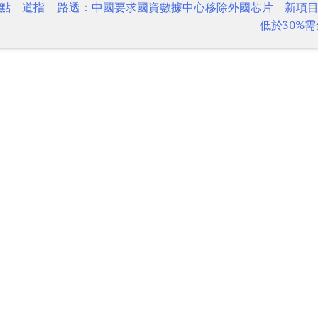
點 道指
路透：中國要求國資數據中心移除外國芯片 新項
低於30%