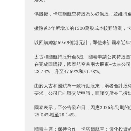
供股後，卡塔爾航空持股為6.43億股，並維持
撇除首3年所增加的1500萬股成本較難追測，
以回購總額69.69億港元計，即使未計國泰近
太古和國航持股升至8成 國泰申請公衆持股量
在完成回購後，國泰航空首兩大股東–太古公司 （00
28.74%，升至47.69%和31.78%。
由於太古和國航為一致行動股東，兩者合計股權由7
要求，公司已向聯交所申請，而聯交所亦已授
國泰表示，至公告發布日，因應2026年到期的
25.04%增至28.14%。
國泰主席：保持合作 卡塔爾航空：優化投資