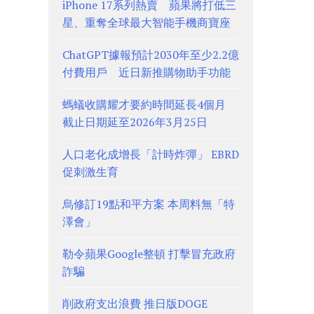
iPhone 17系列熱賣 蘋果將打低三
星、重奪全球最大智能手機商寶座
ChatGPT據報預計2030年至少2.2億
付費用戶 近日新推購物助手功能
螞蟻收購耀才要約時間延長4個月
截止日期延至2026年3月25日
人口老化成增長「計時炸彈」 EBRD
促刺激生育
烏修訂19點和平方案 本周料無「特
澤會」
勒令蘋果Google整頓 打擊冒充政府
詐騙
削政府支出浪費 推日版DOGE