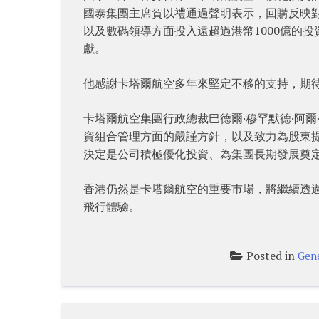
國泰集團主席賀以禮通過聲明表示，回購反映
以及數碼領導方面投入遠超過港幣1000億的
獻。
他感謝卡塔爾航空多年來堅定不移的支持，期
卡塔爾航空集團行政總裁巴德爾·穆罕默德·阿爾·米爾 （
資組合管理方面的嚴謹方針，以及致力為股東
決定是公司積極優化投資、為集團長期發展奠
香港仍然是卡塔爾航空的重要市場，將繼續透
飛行體驗。
Posted in
Gen