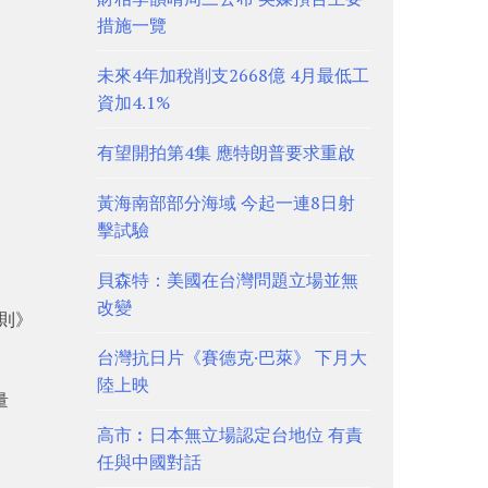
措施一覽
未來4年加稅削支2668億 4月最低工
資加4.1%
有望開拍第4集 應特朗普要求重啟
黃海南部部分海域 今起一連8日射
擊試驗
貝森特：美國在台灣問題立場並無
改變
規則》
台灣抗日片《賽德克·巴萊》 下月大
陸上映
量
高市︰日本無立場認定台地位 有責
任與中國對話