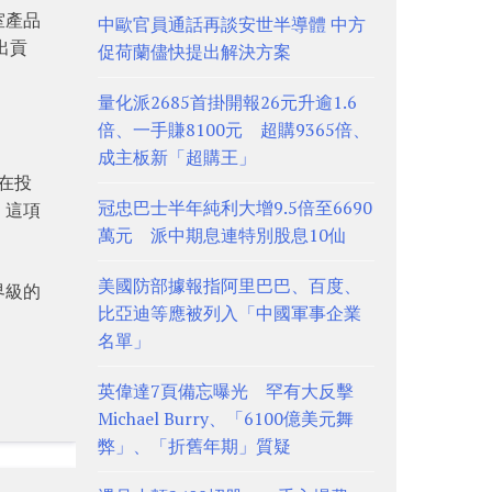
室產品
中歐官員通話再談安世半導體 中方
出貢
促荷蘭儘快提出解決方案
量化派2685首掛開報26元升逾1.6
倍、一手賺8100元 超購9365倍、
成主板新「超購王」
團在投
冠忠巴士半年純利大增9.5倍至6690
，這項
萬元 派中期息連特別股息10仙
美國防部據報指阿里巴巴、百度、
界級的
比亞迪等應被列入「中國軍事企業
名單」
英偉達7頁備忘曝光 罕有大反擊
Michael Burry、「6100億美元舞
弊」、「折舊年期」質疑