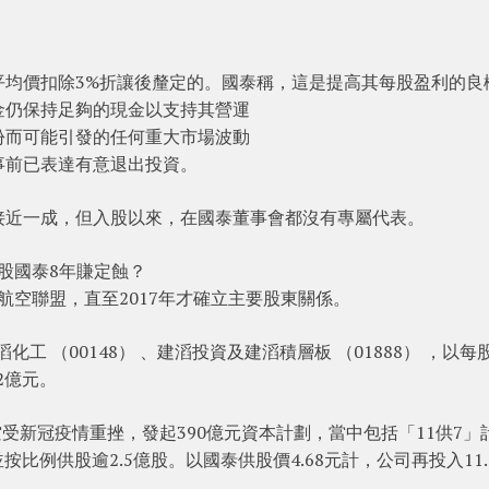
平均價扣除3%折讓後釐定的。國泰稱，這是提高其每股盈利的良
金仍保持足夠的現金以支持其營運
份而可能引發的任何重大市場波動
事前已表達有意退出投資。
接近一成，但入股以來，在國泰董事會都沒有專屬代表。
入股國泰8年賺定蝕？
家航空聯盟，直至2017年才確立主要股東關係。
化工 （00148） 、建滔投資及建滔積層板 （01888） ，以每
62億元。
空受新冠疫情重挫，發起390億元資本計劃，當中包括「11供7」
比例供股逾2.5億股。以國泰供股價4.68元計，公司再投入11.