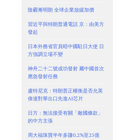
陰霾漸明朗 全球企業放緩加價
習近平與特朗普通電話 京：由美方
發起
日本外務省官員晤中國駐日大使 日
方強調立場不變
神舟二十二號成功發射 屬中國首次
應急發射任務
盧特尼克：特朗普正權衡是否允英
偉達對華出口先進AI芯片
日方：無法接受有關「敵國條款」
的中方主張
周大福珠寶半年多賺0.2%至25億