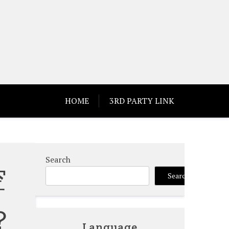
HOME
3RD PARTY LINK
Search
空
Search
？
Language