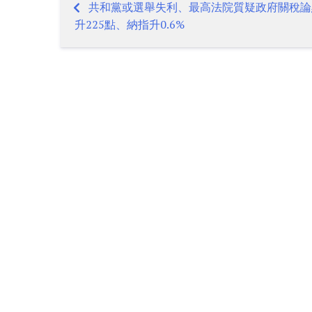
共和黨或選舉失利、最高法院質疑政府關稅論
Post
升225點、納指升0.6%
navigation