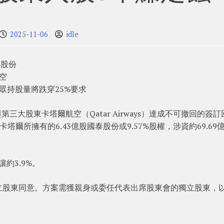
2025-11-06
idle
%股份
空
眾持股量將跌穿25%要求
第三大股東卡塔爾航空（Qatar Airways）達成不可撤回的簽訂
卡塔爾所擁有的6.43億股國泰股份或9.57%股權，涉資約69.69
約3.9%。
立股東同意。方案需獲親身或委任代表出席股東會的獨立股東，