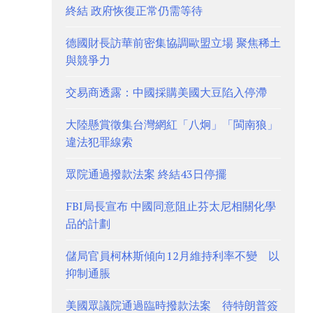
終結 政府恢復正常仍需等待
德國財長訪華前密集協調歐盟立場 聚焦稀土
與競爭力
交易商透露：中國採購美國大豆陷入停滯
大陸懸賞徵集台灣網紅「八炯」「閩南狼」
違法犯罪線索
眾院通過撥款法案 終結43日停擺
FBI局長宣布 中國同意阻止芬太尼相關化學
品的計劃
儲局官員柯林斯傾向12月維持利率不變 以
抑制通脹
美國眾議院通過臨時撥款法案 待特朗普簽