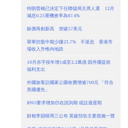
特朗普稱已決定下任聯儲局主席人選 12月
減息0.25厘機會率為87.4%
銀價再創新高 突破57美元
翠華控股中期少賺23.7% 不派息 香港市
場收入升惟內地跌
10月赤字按年增1成至2.2萬億 因停擺提前
福利支出
外國旅客訪國家公園收費增逾700元 「符合
美國優先」
BNO要求增加仍在諮詢期 或設過渡期
財相李韻晴周三公布 英媒預告主要措施一覽