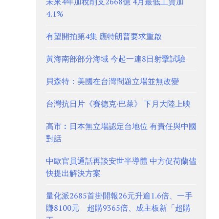
未來4年加稅削支2668億 4月最低工資加
4.1%
有望開拍第4集 應特朗普要求重啟
黃海南部部分海域 今起一連8日射擊試驗
貝森特：美國在台灣問題立場並無改變
台灣抗日片《賽德克·巴萊》 下月大陸上映
高市︰日本無立場認定台地位 有責任與中國
對話
中歐官員通話再談安世半導體 中方促荷蘭儘
快提出解決方案
量化派2685首掛開報26元升逾1.6倍、一手
賺8100元 超購9365倍、成主板新「超購