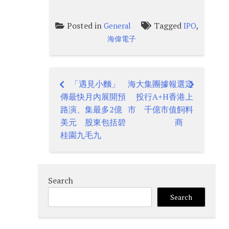
Posted in
Tagged
,
General
IPO
海偉電子
「遇見小麵」
海大集團據報選定
Post
傳最快月內展開預
投行A+H香港上
navigation
路演、集最多2億
市 千億市值飼料
美元 股東包括碧
商
桂園九毛九
Search
Search