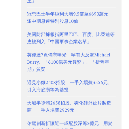
王」
冠忠巴士半年純利大增9.5倍至6690萬元
派中期息連特別股息10仙
美國防部據報指阿里巴巴、百度、比亞迪等
應被列入「中國軍事企業名單」
英偉達7頁備忘曝光 罕有大反擊Michael
Burry、「6100億美元舞弊」、「折舊年
期」質疑
遇見小麵2408招股 一手入場費3556元、
引入海底撈等為基投
天域半導體2658招股、碳化硅外延片製造
商 一手入場費2929元
佑駕創新折讓近一成配股淨籌2億元 用於