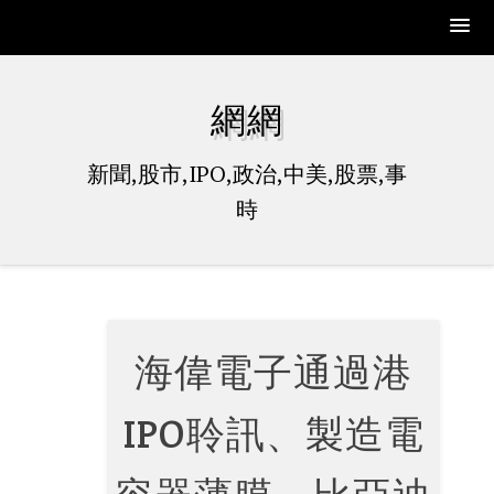
Skip
to
網網
content
新聞,股市,IPO,政治,中美,股票,事
時
海偉電子通過港
IPO聆訊、製造電