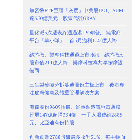
加密幣ETF巨頭「灰度」申美股IPO、AUM
達350億美元 股票代號GRAY
量化派5次遞表終通過港IPO聆訊、擁電商
平台「羊小咩」 首5月溢利1.25億人幣
納芯微、樂摩科技通過上市聆訊 納芯微A
股市值211億人幣、樂摩科技為共享按摩設
備商
三生製藥擬分拆蔓迪股份主板上市 後者專
注皮膚健康及體重管理解決方案
海偉股份9609招股、從事製造電容器薄膜
孖展147億超購334倍 一手入場費約2885
元、比亞迪有份持股
創新實業2788暗盤最多收升31%、每手帳面