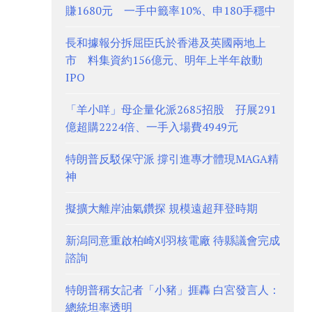
賺1680元 一手中籤率10%、申180手穩中
長和據報分拆屈臣氏於香港及英國兩地上
市 料集資約156億元、明年上半年啟動
IPO
「羊小咩」母企量化派2685招股 孖展291
億超購2224倍、一手入場費4949元
特朗普反駁保守派 撐引進專才體現MAGA精
神
擬擴大離岸油氣鑽探 規模遠超拜登時期
新潟同意重啟柏崎刈羽核電廠 待縣議會完成
諮詢
特朗普稱女記者「小豬」捱轟 白宮發言人：
總統坦率透明