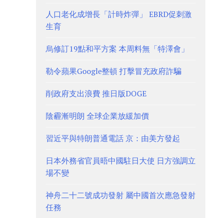
人口老化成增長「計時炸彈」 EBRD促刺激
生育
烏修訂19點和平方案 本周料無「特澤會」
勒令蘋果Google整頓 打擊冒充政府詐騙
削政府支出浪費 推日版DOGE
陰霾漸明朗 全球企業放緩加價
習近平與特朗普通電話 京：由美方發起
日本外務省官員晤中國駐日大使 日方強調立
場不變
神舟二十二號成功發射 屬中國首次應急發射
任務