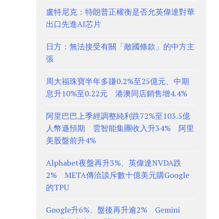
盧特尼克：特朗普正權衡是否允英偉達對華
出口先進AI芯片
日方：無法接受有關「敵國條款」的中方主
張
周大福珠寶半年多賺0.2%至25億元、中期
息升10%至0.22元 港澳同店銷售增4.4%
阿里巴巴上季經調整純利跌72%至103.5億
人幣遜預期 雲智能集團收入升34% 阿里
美股盤前升4%
Alphabet夜盤再升3%、英偉達NVDA跌
2% META傳洽談斥數十億美元購Google
的TPU
Google升6%、盤後再升逾2% Gemini