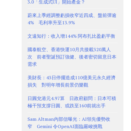
3.0「生成式UI」開始產金？
蔚來上季經調整虧損收窄近四成、盤前彈逾
4% 毛利率升至13.9%
文遠知行：收入增144% 阿布扎比盈虧平衡
國泰航空、香港快運10月共接載320萬人
次 前者聖誕預訂強健、後者密切留意日本
需求
美財長：43日停擺造成110億美元永久經濟
損失 對明年增長前景仍樂觀
日圓兌港元4.97算 日政府顧問：日本可積
極干預支撐日圓、或跌至160前就出手
Sam Altman內部信曝光：AI領先優勢收
窄 Gemini 令OpenAI面臨嚴峻挑戰