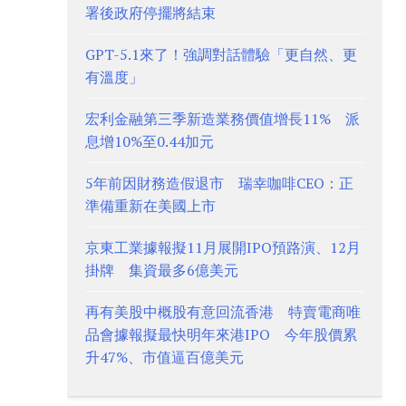
署後政府停擺將結束
GPT-5.1來了！強調對話體驗「更自然、更
有溫度」
宏利金融第三季新造業務價值增長11% 派
息增10%至0.44加元
5年前因財務造假退市 瑞幸咖啡CEO：正
準備重新在美國上市
京東工業據報擬11月展開IPO預路演、12月
掛牌 集資最多6億美元
再有美股中概股有意回流香港 特賣電商唯
品會據報擬最快明年來港IPO 今年股價累
升47%、市值逼百億美元