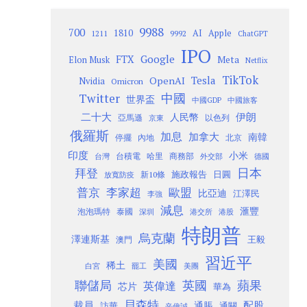
9988
700
1810
AI
Apple
1211
9992
ChatGPT
IPO
Google
FTX
Meta
Elon Musk
Netflix
TikTok
Tesla
OpenAI
Nvidia
Omicron
Twitter
中國
世界盃
中國GDP
中國旅客
二十大
伊朗
人民幣
以色列
亞馬遜
京東
俄羅斯
加息
加拿大
南韓
內地
停擺
北京
印度
小米
台灣
台積電
哈里
商務部
外交部
德國
日本
拜登
施政報告
日圓
新10條
放寬防疫
歐盟
普京
李家超
比亞迪
江澤民
李強
減息
滙豐
泡泡瑪特
泰國
深圳
港股
港交所
特朗普
烏克蘭
澤連斯基
澳門
王毅
習近平
美國
稀土
白宮
罷工
美團
聯儲局
蘋果
英國
英偉達
芯片
華為
貝森特
裁員
配股
通脹
訪華
通關
辛偉誠