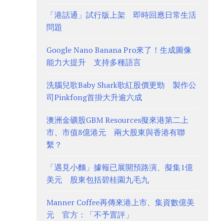
「港話通」試行版上架 即時回應日常生活
問題
Google Nano Banana Pro來了！生成圖像
能力大提升 支持多種語言
洗腦兒歌Baby Shark歌紅股價更勁 製作公
司Pinkfong首掛大升逾六成
澳洲金礦股GBM Resources擬來港第二上
市、市值8億港元 兩大股東與香港有聯
繫？
「遇見小麵」據報已展開預路演、擬集1億
美元 股東包括碧桂園九毛九
Manner Coffee再傳來港上市、集資數億美
元 官方：「不予置評」