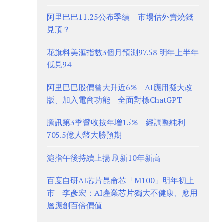
阿里巴巴11.25公布季績 市場估外賣燒錢
見頂？
花旗料美滙指數3個月預測97.58 明年上半年
低見94
阿里巴巴股價曾大升近6% AI應用擬大改
版、加入電商功能 全面對標ChatGPT
騰訊第3季營收按年增15% 經調整純利
705.5億人幣大勝預期
滬指午後持續上揚 刷新10年新高
百度自研AI芯片昆侖芯「M100」明年初上
市 李彥宏：AI產業芯片獨大不健康、應用
層應創百倍價值