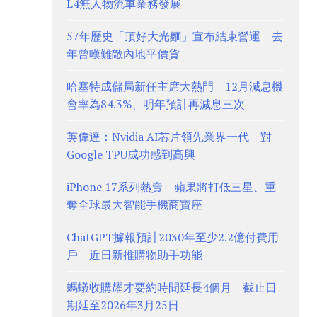
L4無人物流車業務發展
57年歷史「頂好大光麵」宣布結束營運 去
年曾嘆難敵內地平價貨
哈塞特成儲局新任主席大熱門 12月減息機
會率為84.3%、明年預計再減息三次
英偉達：Nvidia AI芯片領先業界一代 對
Google TPU成功感到高興
iPhone 17系列熱賣 蘋果將打低三星、重
奪全球最大智能手機商寶座
ChatGPT據報預計2030年至少2.2億付費用
戶 近日新推購物助手功能
螞蟻收購耀才要約時間延長4個月 截止日
期延至2026年3月25日