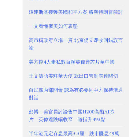
澤連斯基接獲美國和平方案 將與特朗普商討
一文看懂俄美如何表態
高市稱政府立場一貫 北京促立即收回錯誤言
論
美方控4人走私數百顆英偉達芯片至中國
王文濤晤美駐華大使 就出口管制表達關切
自民黨內部開會 認為有必要同中方保持溝通
對話
彭博：美官員討論售中國H200高階AI芯
片 英偉達跌幅收窄 道指升493點
半年港元定存息最高3.3厘 跌市賺息49萬