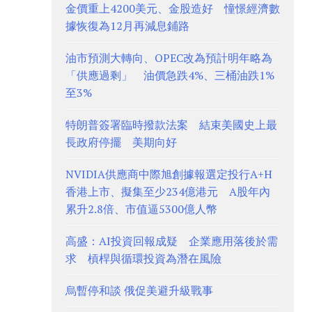
金價重上4200美元、金股造好 憧憬經濟數
據恢復為12月再減息鋪路
油市預測大轉向、OPEC改為預計明年略為
「供應過剩」 油價急跌4%、三桶油跌1%
至3%
特朗普簽署臨時撥款法案 結束美國史上最
長政府停擺 美期向好
NVIDIA供應商中際旭創據報選定投行A+H
香港上市、擬集至少234億港元 A股年內
累升2.8倍、市值逼5300億人幣
高盛：AI投資回報成疑 企業應用落後於需
求 槓桿與循環投資為潛在風險
烏暫停和談 俄促美避升級戰事