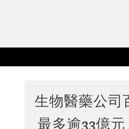
Skip
to
content
生物醫藥公司百
最多逾33億