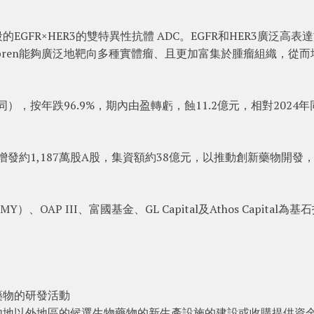
段的EGFR×HER3的雙特異性抗體 ADC。EGFR和HER3廣泛高表
bren能夠廣泛地靶向多種實體瘤、且更加富集於腫瘤組織，從而
），按年跌96.9%，期內由盈轉虧，蝕11.2億元，相對2024年
增發約1,187萬股A股，集資額約38億元，以推動創新藥物開發
AP III、富國基金、GL Capital及Athos Capital為基
藥物的研發活動
內地以外地區的候選生物藥物的新生產設施的建設或收購提供資