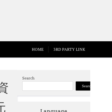
HOME
3RD PARTY LINK
Search
資
Search
元
Language