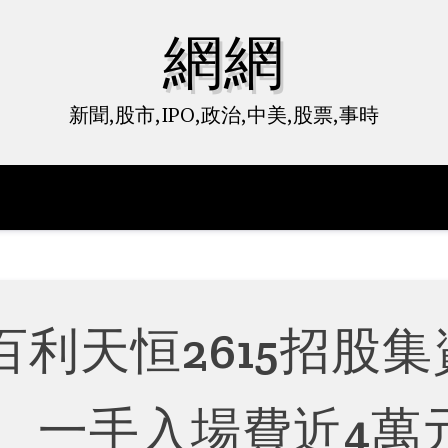
網網
新聞,股市,IPO,政治,中美,股票,事時
利天恒2615招股集
元 一手入場費近4萬