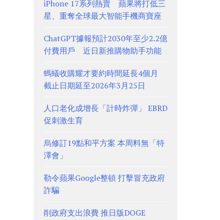
iPhone 17系列熱賣 蘋果將打低三
星、重奪全球最大智能手機商寶座
ChatGPT據報預計2030年至少2.2億
付費用戶 近日新推購物助手功能
螞蟻收購耀才要約時間延長4個月
截止日期延至2026年3月25日
人口老化成增長「計時炸彈」 EBRD
促刺激生育
烏修訂19點和平方案 本周料無「特
澤會」
勒令蘋果Google整頓 打擊冒充政府
詐騙
削政府支出浪費 推日版DOGE