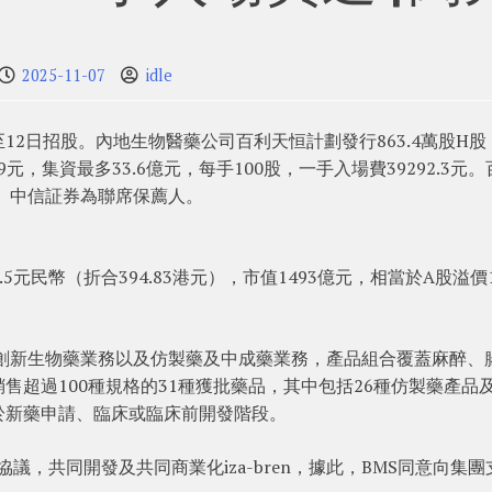
2025-11-07
idle
起至12日招股。內地生物醫藥公司百利天恒計劃發行863.4萬股H股
元，集資最多33.6億元，每手100股，一手入場費39292.3元。
通、中信証券為聯席保薦人。
.5元民幣（折合394.83港元），市值1493億元，相當於A股溢價1
：創新生物藥業務以及仿製藥及中成藥業務，產品組合覆蓋麻醉、
超過100種規格的31種獲批藥品，其中包括26種仿製藥產品及
於新藥申請、臨床或臨床前開發階段。
協議，共同開發及共同商業化iza-bren，據此，BMS同意向集團