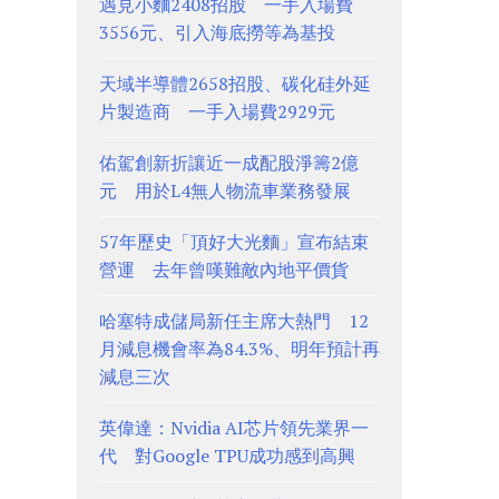
遇見小麵2408招股 一手入場費
3556元、引入海底撈等為基投
天域半導體2658招股、碳化硅外延
片製造商 一手入場費2929元
佑駕創新折讓近一成配股淨籌2億
元 用於L4無人物流車業務發展
57年歷史「頂好大光麵」宣布結束
營運 去年曾嘆難敵內地平價貨
哈塞特成儲局新任主席大熱門 12
月減息機會率為84.3%、明年預計再
減息三次
英偉達：Nvidia AI芯片領先業界一
代 對Google TPU成功感到高興