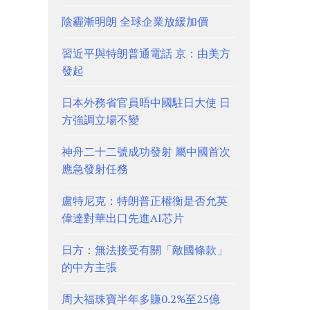
陰霾漸明朗 全球企業放緩加價
習近平與特朗普通電話 京：由美方
發起
日本外務省官員晤中國駐日大使 日
方強調立場不變
神舟二十二號成功發射 屬中國首次
應急發射任務
盧特尼克：特朗普正權衡是否允英
偉達對華出口先進AI芯片
日方：無法接受有關「敵國條款」
的中方主張
周大福珠寶半年多賺0.2%至25億