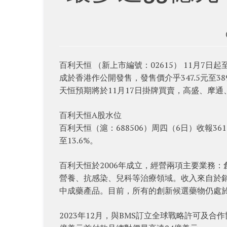
百利天恒 （新上市編號：02615） 11月7日
成於香港作公開發售，發售價介乎347.5元至389
天恒預期將於11月17日掛牌買賣，高盛、摩
百利天恒A股水位
百利天恒（滬：688506）周四（6日）收報361
至13.6%。
百利天恒於2006年成立，經營兩項主要業務
營養、抗感染、兒科等治療領域。收入來自於銷售
中成藥產品。目前，所有的創新候選藥物仍處
2023年12月，與BMS訂立全球戰略許可及合作