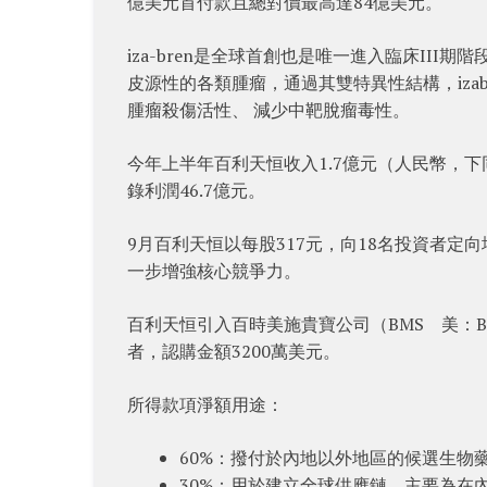
億美元首付款且總對價最高達84億美元。
iza-bren是全球首創也是唯一進入臨床III期階
皮源性的各類腫瘤，通過其雙特異性結構，iza
腫瘤殺傷活性、 減少中靶脫瘤毒性。
今年上半年百利天恒收入1.7億元（人民幣，下同
錄利潤46.7億元。
9月百利天恒以每股317元，向18名投資者定向
一步增強核心競爭力。
百利天恒引入百時美施貴寶公司（BMS 美：BMY）、O
者，認購金額3200萬美元。
所得款項淨額用途：
60%：撥付於內地以外地區的候選生物
30%：用於建立全球供應鏈，主要為在