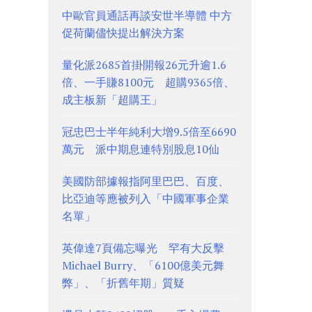
中歐官員通話再談安世半導體 中方
促荷蘭儘快提出解決方案
量化派2685首掛開報26元升逾1.6
倍、一手賺8100元 超購9365倍、
成主板新「超購王」
冠忠巴士半年純利大增9.5倍至6690
萬元 派中期息連特別股息10仙
美國防部據報指阿里巴巴、百度、
比亞迪等應被列入「中國軍事企業
名單」
英偉達7頁備忘曝光 罕有大反擊
Michael Burry、「6100億美元舞
弊」、「折舊年期」質疑