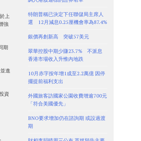
特朗普稱已決定下任聯儲局主席人
達於上
選 12月減息0.25厘機會率為87.4%
增強
銀價再創新高 突破57美元
同期
翠華控股中期少賺23.7% 不派息
香港市場收入升惟內地跌
，並進
10月赤字按年增1成至2.2萬億 因停
擺提前福利支出
石投資
外國旅客訪國家公園收費增逾700元
「符合美國優先」
BNO要求增加仍在諮詢期 或設過渡
期
金
財相李韻晴周三公布 英媒預告主要