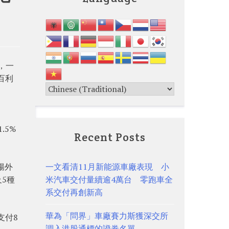
，一
百利
.5%
Recent Posts
腸外
一文看清11月新能源車廠表現 小
5種
米汽車交付量續逾4萬台 零跑車全
系交付再創新高
華為「問界」車廠賽力斯獲深交所
支付8
調入港股通標的證券名單