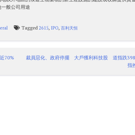
他一般公司用途
Tagged
,
,
eral
2615
IPO
百利天恒
近70%
裁員惡化、政府停擺 大戶獲利科技股 道指跌39
指