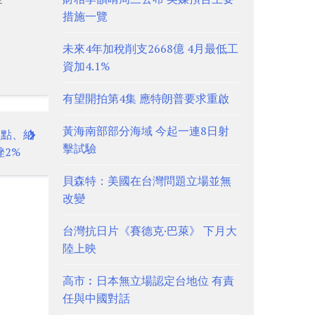
措施一覽
未來4年加稅削支2668億 4月最低工
資加4.1%
有望開拍第4集 應特朗普要求重啟
黃海南部部分海域 今起一連8日射
8點、納
擊試驗
挫2%
貝森特：美國在台灣問題立場並無
改變
台灣抗日片《賽德克·巴萊》 下月大
陸上映
高市︰日本無立場認定台地位 有責
任與中國對話