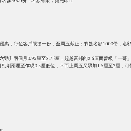
名額3000份，名額有限，搶完即止
一」優惠，每位客戶限搶一份，至周五截止；剩餘名額1000份，名
升兩個月0.95厘至2.75厘，超越富邦的2.6厘而晉級「一哥
個月勁削兩厘至乍現0.5厘低位，幸而上周五又驟加1.5厘至2厘，可
%