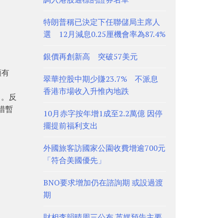
特朗普稱已決定下任聯儲局主席人
選 12月減息0.25厘機會率為87.4%
銀價再創新高 突破57美元
額有
翠華控股中期少賺23.7% 不派息
香港市場收入升惟內地跌
」。反
惜暫
10月赤字按年增1成至2.2萬億 因停
擺提前福利支出
外國旅客訪國家公園收費增逾700元
「符合美國優先」
BNO要求增加仍在諮詢期 或設過渡
期
財相李韻晴周三公布 英媒預告主要