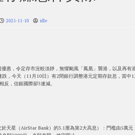
2025-11-10
idle
買優惠，令定存市況較淡靜，無懼颱風「鳳凰」襲港，以及再有
跌，今天（11月10日）有2間銀行調整港元定期存款息，當中1
相反，信銀國際卻3連減。
僅次於天星（AirStar Bank）的3.1厘為第2大高息）：門檻由5萬元