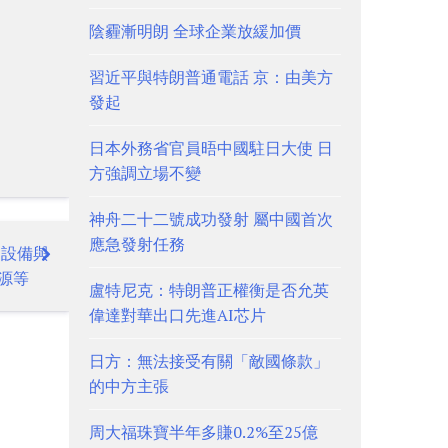
陰霾漸明朗 全球企業放緩加價
習近平與特朗普通電話 京：由美方
發起
日本外務省官員晤中國駐日大使 日
方強調立場不變
神舟二十二號成功發射 屬中國首次
應急發射任務
力設備與
源等
盧特尼克：特朗普正權衡是否允英
偉達對華出口先進AI芯片
日方：無法接受有關「敵國條款」
的中方主張
周大福珠寶半年多賺0.2%至25億