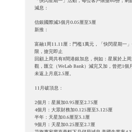
「快閃星期一」活動，每位客戶限搶60份；剩餘
減息：
信銀國際減3個月0.05厘至3厘
新推：
富融1周11.11厘：門檻1萬元，「快閃星期
限，搶完即止
回顧上周共有8間港銀加息，例如：星展於上周六勁
觀，匯立（WeLab Bank）減完又加，曾把1
未返上月底2.5厘。
11月破頂息：
2個月：星展加0.95厘至2.75厘
4個月：大眾財務加0.125厘至3.125厘
半年：天星加0.6厘至3.1厘
9個月：天星加0.25厘至2.7厘
花旗專家廖嘉豪料下月儲局減息 美國失業率4.3