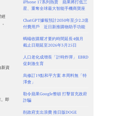
iPhone 17系列熱賣 蘋果將打低三
星、重奪全球最大智能手機商寶座
脅經
ChatGPT據報預計2030年至少2.2億
）。
付費用戶 近日新推購物助手功能
螞蟻收購耀才要約時間延長4個月
截止日期延至2026年3月25日
人口老化成增長「計時炸彈」 EBRD
促刺激生育
由新資
烏修訂19點和平方案 本周料無「特
澤會」
勒令蘋果Google整頓 打擊冒充政府
有。即
詐騙
削政府支出浪費 推日版DOGE