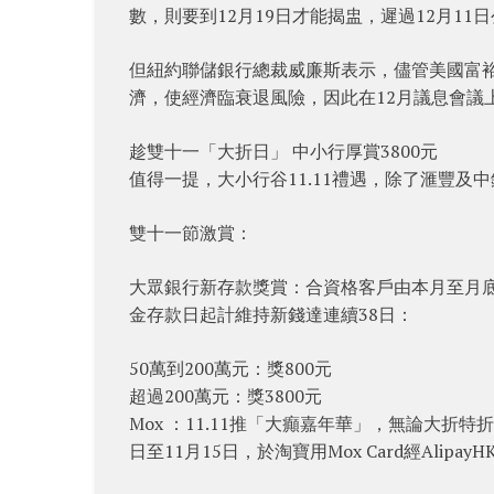
數，則要到12月19日才能揭盅，遲過12月11
但紐約聯儲銀行總裁威廉斯表示，儘管美國富
濟，使經濟臨衰退風險，因此在12月議息會議上，
趁雙十一「大折日」 中小行厚賞3800元
值得一提，大小行谷11.11禮遇，除了滙豐及中
雙十一節激賞：
大眾銀行新存款獎賞：合資格客戶由本月至月
金存款日起計維持新錢達連續38日：
50萬到200萬元：獎800元
超過200萬元：獎3800元
Mox ：11.11推「大癲嘉年華」，無論大折
日至11月15日，於淘寶用Mox Card經Alipa