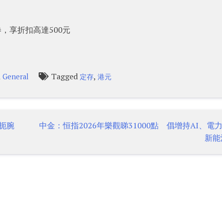
優惠券，享折扣高達500元
n
Tagged
,
General
定存
港元
者扼腕
中金：恒指2026年樂觀睇31000點 倡增持AI、電
新能