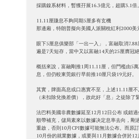
採購鎳系材料，暫獲孖展16.3億元，超購3.1倍
11.11厘賺息不夠同期5厘多有玄機
那邊廂，特朗普擬向美國人派關稅紅利2000
眼下5厘息俱樂部「一出一入」，富融取消7.8
遍是7天短存，當中又以富融14天的25厘膺冠
概括來說，富融剛推1周11.11厘，但門檻由5
息，但仍較東莞銀行早前推10厘只袋19元好。
其實，牌面高息或口惠實不至，上述11.11厘
（未扣除兌換差價），故此好「息」之徒除了
法巴料美國非農數據延至12月12日公布 或錯
順帶補充，儲局素來以數據决定息率去向，剛過
重啟，否則10月CPI數據可能無法公布。而原
10月份的就業數據，或要與11月數據合併於12