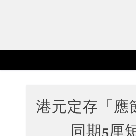
Skip
to
content
港元定存「應節爆
同期5厘