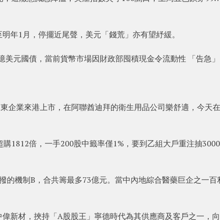
至明年1月，停擺近尾聲，美元「錢荒」亦有望紓緩。
0億美元國債，當前貨幣市場因財政部囤積現金令流動性 「告急
中東企業來港上市，在阿聯酋迪拜的衛生用品公司樂舒適，今天
1812倍，一手200股中籤率僅1%，要到乙組大戶重注抽300
回撥的機制B，合共籌最多73億元。當中內地綜合醫藥巨企之一百
中偉新材，挾持「A股股王」寧德時代為其供應商及客戶之一，