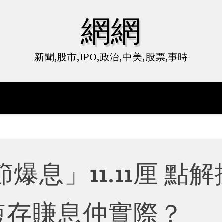
網網
新聞,股市,IPO,政治,中美,股票,事時
息」11.11厘 點解
短存賺息仲實際？