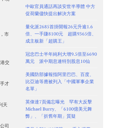
中歐官員通話再談安世半導體 中方
促荷蘭儘快提出解決方案
量化派2685首掛開報26元升逾1.6
倍、一手賺8100元 超購9365倍、
」，市
成主板新「超購王」
冠忠巴士半年純利大增9.5倍至6690
萬元 派中期息連特別股息10仙
在港交
美國防部據報指阿里巴巴、百度、
比亞迪等應被列入「中國軍事企業
0手才
名單」
英偉達7頁備忘曝光 罕有大反擊
利天
Michael Burry、「6100億美元舞
弊」、「折舊年期」質疑
向公司