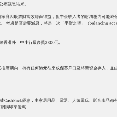
日公布議息結果。
裕家庭因股票財富效應而得益，但中低收入者的財務壓力可能威
考慮是否需要減息，將是一次「平衡之舉」（balancing act
銀香港外，中小行最多獎3800元。
底推廣期內，持有任何港元往來或儲蓄戶口及將新資金存入，並
特折或CashBack優惠，由家居用品、電器、人氣電玩、影音產品都
yHK網購即享優惠：