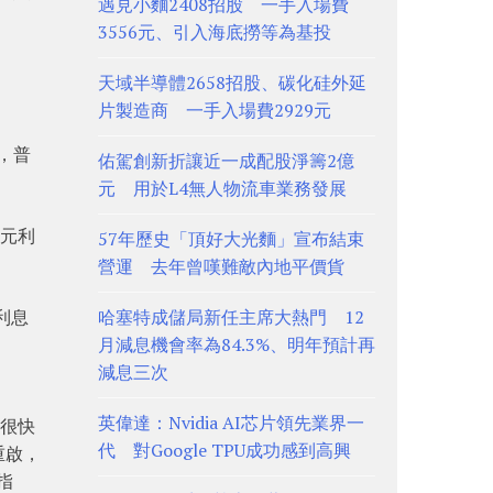
遇見小麵2408招股 一手入場費
3556元、引入海底撈等為基投
天域半導體2658招股、碳化硅外延
。
片製造商 一手入場費2929元
，普
佑駕創新折讓近一成配股淨籌2億
元 用於L4無人物流車業務發展
3元利
57年歷史「頂好大光麵」宣布結束
營運 去年曾嘆難敵內地平價貨
利息
哈塞特成儲局新任主席大熱門 12
月減息機會率為84.3%、明年預計再
減息三次
英偉達：Nvidia AI芯片領先業界一
以很快
代 對Google TPU成功感到高興
重啟，
指