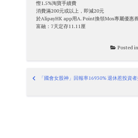
慳1.5%淘寶手續費
消費滿200元或以上，即減20元
於AlipayHK app用A. Point換領Mox專屬
富融：7天定存11.11厘
Posted i
「國會女股神」回報率16930% 退休惹投資
Post
navigation