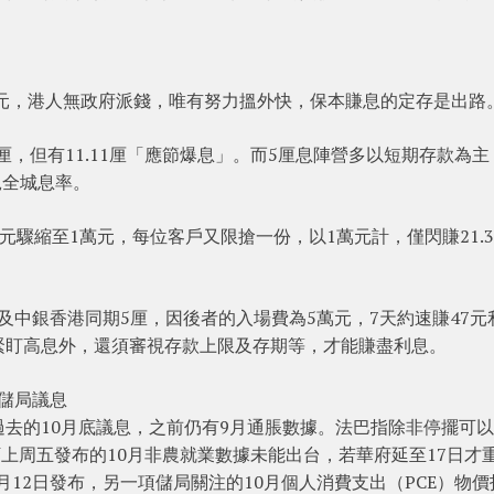
。
美元，港人無政府派錢，唯有努力搵外快，保本賺息的定存是出路
8厘，但有11.11厘「應節爆息」。而5厘息陣營多以短期存款為主
絕全城息率。
萬元驟縮至1萬元，每位客戶又限搶一份，以1萬元計，僅閃賺21.
不及中銀香港同期5厘，因後者的入場費為5萬元，7天約速賺47元
緊盯高息外，還須審視存款上限及存期等，才能賺盡利息。
過儲局議息
去的10月底議息，之前仍有9月通脹數據。法巴指除非停擺可
訂上周五發布的10月非農就業數據未能出台，若華府延至17日才
月12日發布，另一項儲局關注的10月個人消費支出（PCE）物價