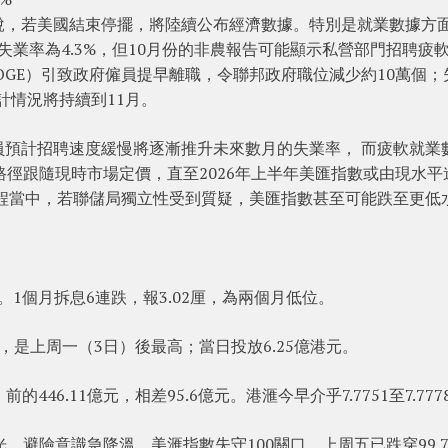
說，若美國結束停擺，將陸續公布經濟數據。特別是就業數據方
，失業率為4.3%，但10月份的非農報告可能顯示私營部門招聘疲
OGE）引致政府僱員提早離職，令聯邦政府職位減少約10萬個；
計情況將持續到11月。
員預計招聘速度緩慢將逐漸推升未來數月的失業率， 而疲軟就業
路徑跟隨現時市場定價，直至2026年上半年美匯指數或由現水平
過程當中，若聯儲局獨立性受到質疑，美匯指數甚至可能跌至更低
。1個月拆息6連跌，報3.02厘，為兩個月低位。
是上周一（3日）後最高；當日投放6.25億港元。
446.11億元，相差95.6億元。港滙今早介乎7.7751至7.777
，避險意識急降溫，美滙指數失守100關口，上周五已跌穿99.