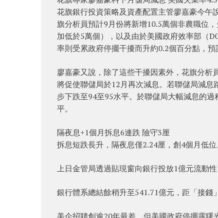
花旗銀行投資策略及資產配置主管廖嘉豪今午
旗分析員預計9月份將新增10.5萬個非農職位
加低於5萬個），以及由於美國政府效率部（D
率則受累政府停擺干擾而升約0.2個百分點，預
廖嘉豪又說，除了這些干擾因素外，花旗分析
將促使聯儲局於12月再次減息。若聯儲局減息
步下跌至94至95水平。於聯儲局大幅減息的
平。
隔夜息+1個月拆息6連跌 險守3厘
拆息短跌長升，隔夜息僅2.24厘，創4個月低位
上日金管局透過貼現窗向銀行投放1億元流動性，
銀行體系總結餘稍升至541.71億元，距「接錢」前的
美企招聘創逾20年最差，但美國政府停擺露曙光