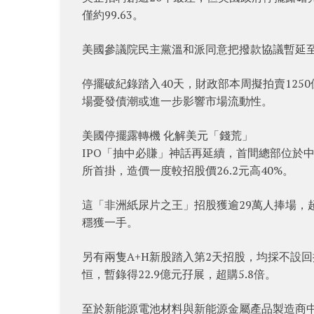
僅約99.63。
美國參議院民主黨溫和派同意把撥款協議暫延
停擺破紀錄踏入40天，財政部本周擬拍賣125
場憂發債潮或進一步影響市場流動性。
美國停擺露轉機 化解美元「錢荒」
IPO「抽中必賺」神話再延續，首間總部位於
所首掛，造價一度較招股價26.2元高40%。
這「非洲紙尿片之王」招股獲逾29萬人捧場，超購
穩獲一手。
另有兩隻A+H新股踏入第2天招股，均採不設
恒，暫錄得22.9億元孖展，超購5.8倍。
至於新能源電池材料與新能源金屬產品製造商