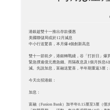
港銀趁雙十一推出存款優惠
美國聯儲局或於12月減息
中小行送驚喜，本月爆4個創新高息
雙十一節前夕，港銀轉戰綫，谷「打折日」爆
緊急撲逾億元應急錢。而隔夜息及1個月拆息6連
減。先說加息，富融送驚喜，半年期重返3厘；
今天出招港銀：
加息：
富融（Fusion Bank）加半年0.15厘至3厘（