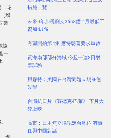
措施一覽
面，花
軟（增
未來4年加稅削支2668億 4月最低工
失業
資加4.1%
有望開拍第4集 應特朗普要求重啟
數據
進一
黃海南部部分海域 今起一連8日射
水
擊試驗
貝森特：美國在台灣問題立場並無
改變
台灣抗日片《賽德克·巴萊》 下月大
陸上映
8。
高市︰日本無立場認定台地位 有責
任與中國對話
7，現