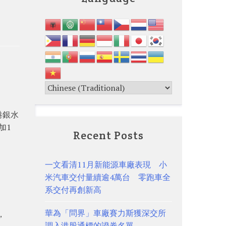
港銀水
加1
Recent Posts
一文看清11月新能源車廠表現 小
米汽車交付量續逾4萬台 零跑車全
系交付再創新高
華為「問界」車廠賽力斯獲深交所
，
調入港股通標的證券名單