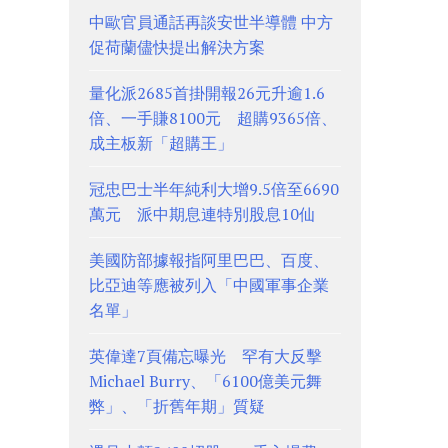
中歐官員通話再談安世半導體 中方
促荷蘭儘快提出解決方案
量化派2685首掛開報26元升逾1.6
倍、一手賺8100元 超購9365倍、
成主板新「超購王」
冠忠巴士半年純利大增9.5倍至6690
萬元 派中期息連特別股息10仙
美國防部據報指阿里巴巴、百度、
比亞迪等應被列入「中國軍事企業
名單」
英偉達7頁備忘曝光 罕有大反擊
Michael Burry、「6100億美元舞
弊」、「折舊年期」質疑