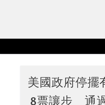
Skip
to
content
美國政府停擺
8票讓步 通