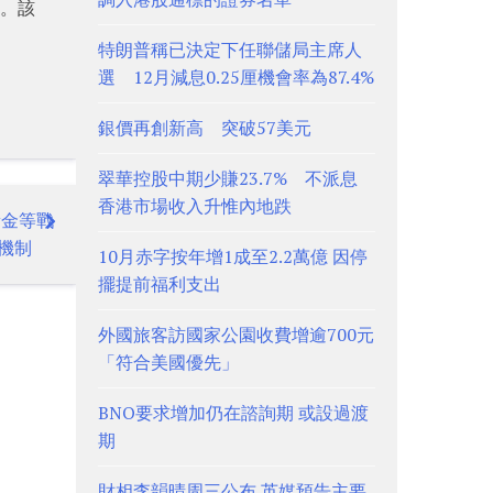
日。該
特朗普稱已決定下任聯儲局主席人
選 12月減息0.25厘機會率為87.4%
銀價再創新高 突破57美元
翠華控股中期少賺23.7% 不派息
香港市場收入升惟內地跌
黃金等戰
機制
10月赤字按年增1成至2.2萬億 因停
擺提前福利支出
外國旅客訪國家公園收費增逾700元
「符合美國優先」
BNO要求增加仍在諮詢期 或設過渡
期
財相李韻晴周三公布 英媒預告主要