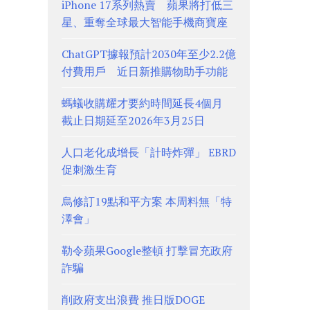
iPhone 17系列熱賣 蘋果將打低三
星、重奪全球最大智能手機商寶座
ChatGPT據報預計2030年至少2.2億
付費用戶 近日新推購物助手功能
螞蟻收購耀才要約時間延長4個月
截止日期延至2026年3月25日
人口老化成增長「計時炸彈」 EBRD
促刺激生育
烏修訂19點和平方案 本周料無「特
澤會」
勒令蘋果Google整頓 打擊冒充政府
詐騙
削政府支出浪費 推日版DOGE