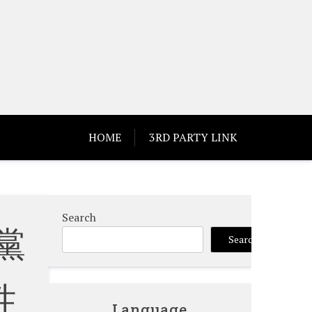
HOME
3RD PARTY LINK
Search
黨
Search
性
Language