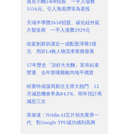
遇見小麵2408招股 一手入場費
3556元、引入海底撈等為基投
天域半導體2658招股、碳化硅外延
片製造商 一手入場費2929元
佑駕創新折讓近一成配股淨籌2億
元 用於L4無人物流車業務發展
57年歷史「頂好大光麵」宣布結束
營運 去年曾嘆難敵內地平價貨
哈塞特成儲局新任主席大熱門 12
月減息機會率為84.3%、明年預計再
減息三次
英偉達：Nvidia AI芯片領先業界一
代 對Google TPU成功感到高興