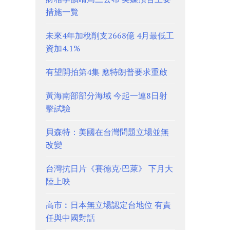
措施一覽
未來4年加稅削支2668億 4月最低工
資加4.1%
有望開拍第4集 應特朗普要求重啟
黃海南部部分海域 今起一連8日射
擊試驗
貝森特：美國在台灣問題立場並無
改變
台灣抗日片《賽德克·巴萊》 下月大
陸上映
高市︰日本無立場認定台地位 有責
任與中國對話