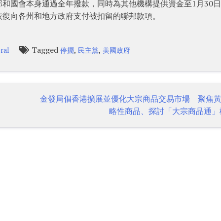
和國會本身通過全年撥款，同時為其他機構提供資金至1月30
恢復向各州和地方政府支付被扣留的聯邦款項。
Tagged
,
,
ral
停擺
民主黨
美國政府
金發局倡香港擴展並優化大宗商品交易市場 聚焦
略性商品、探討「大宗商品通」