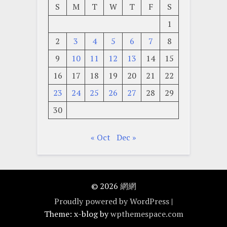
S
M
T
W
T
F
S
1
2
3
4
5
6
7
8
9
10
11
12
13
14
15
16
17
18
19
20
21
22
23
24
25
26
27
28
29
30
« Oct
Dec »
© 2026
網網
Proudly powered by WordPress
|
Theme: x-blog by
wpthemespace.com