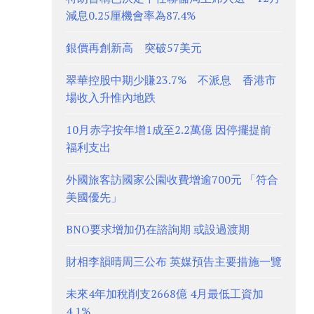
減息0.25厘機會率為87.4%
銀價再創新高 突破57美元
翠華控股中期少賺23.7% 不派息 香港市
場收入升惟內地跌
10月赤字按年增1成至2.2萬億 因停擺提前
福利支出
外國旅客訪國家公園收費增逾700元 「符合
美國優先」
BNO要求增加仍在諮詢期 或設過渡期
財相李韻晴周三公布 英媒預告主要措施一覽
未來4年加稅削支2668億 4月最低工資加
4.1%