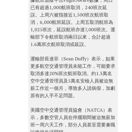
據航班追蹤平台FlightAware數據，周日
已有超過1,000航班取消，240班次延
誤。上周六被指接近1,500班次航班取
消，6,000航班延誤。上周五取消航班為
1,025班次，延誤航班亦達7,000班次。運
輸部下令航班取消兩日以來，合計超過
1.6萬班次航班取消或延誤。
運輸部長達菲（Sean Duffy）表示，如果
更多航空交通管理員未能工作，可能要求
取消多達20%班次航班取消。約1.3萬名
空中交通管理員及5萬名安檢人員被迫無
薪工作近一個月，導致多人請病假，加劇
原有的人手不足問題。
美國空中交通管理員協會（NATCA）表
示，多數空管人員在停擺期間被迫無薪加
班一周六天工作，部分人員甚至需要兼職