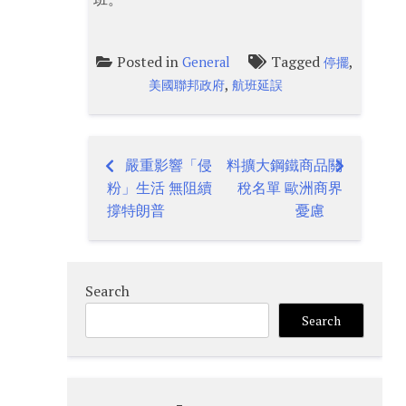
Posted in
Tagged
,
General
停擺
,
美國聯邦政府
航班延誤
嚴重影響「侵
料擴大鋼鐵商品關
Post
粉」生活 無阻續
稅名單 歐洲商界
navigation
撐特朗普
憂慮
Search
Search