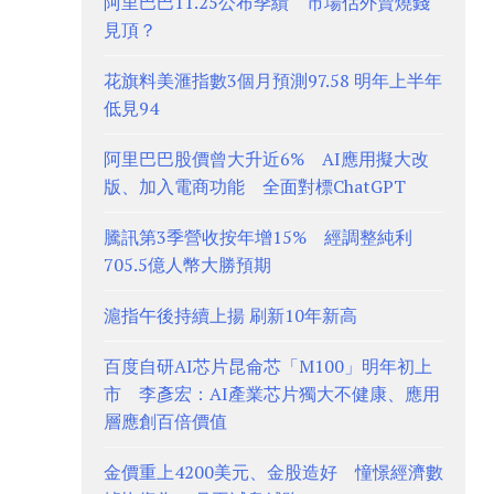
阿里巴巴11.25公布季績 市場估外賣燒錢
見頂？
花旗料美滙指數3個月預測97.58 明年上半年
低見94
阿里巴巴股價曾大升近6% AI應用擬大改
版、加入電商功能 全面對標ChatGPT
騰訊第3季營收按年增15% 經調整純利
705.5億人幣大勝預期
滬指午後持續上揚 刷新10年新高
百度自研AI芯片昆侖芯「M100」明年初上
市 李彥宏：AI產業芯片獨大不健康、應用
層應創百倍價值
金價重上4200美元、金股造好 憧憬經濟數