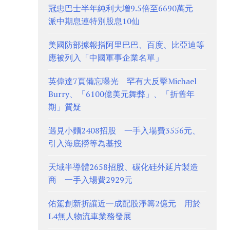
冠忠巴士半年純利大增9.5倍至6690萬元
派中期息連特別股息10仙
美國防部據報指阿里巴巴、百度、比亞迪等
應被列入「中國軍事企業名單」
英偉達7頁備忘曝光 罕有大反擊Michael
Burry、「6100億美元舞弊」、「折舊年
期」質疑
遇見小麵2408招股 一手入場費3556元、
引入海底撈等為基投
天域半導體2658招股、碳化硅外延片製造
商 一手入場費2929元
佑駕創新折讓近一成配股淨籌2億元 用於
L4無人物流車業務發展