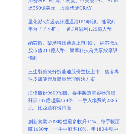
加密幣ETF巨頭「灰度」申美股IPO、AUM
達350億美元 股票代號GRAY
量化派5次遞表終通過港IPO聆訊、擁電商
平台「羊小咩」 首5月溢利1.25億人幣
納芯微、樂摩科技通過上市聆訊 納芯微A
股市值211億人幣、樂摩科技為共享按摩設
備商
三生製藥擬分拆蔓迪股份主板上市 後者專
注皮膚健康及體重管理解決方案
海偉股份9609招股、從事製造電容器薄膜
孖展147億超購334倍 一手入場費約2885
元、比亞迪有份持股
創新實業2788暗盤最多收升31%、每手帳面
賺1680元 一手中籤率10%、申180手穩中