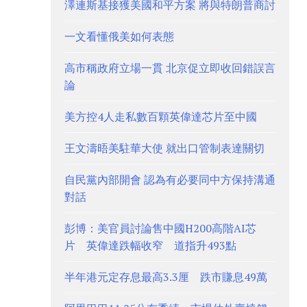
澤連斯基接獲美國和平方案 將與特朗普商討
一文看懂俄美如何表態
高市稱政府立場一貫 北京促立即收回錯誤言
論
美方控4人走私數百顆英偉達芯片至中國
王文濤晤美駐華大使 就出口管制表達關切
自民黨內部開會 認為有必要同中方保持溝通
對話
彭博：美官員討論售中國H200高階AI芯
片 英偉達跌幅收窄 道指升493點
半年港元定存息最高3.3厘 跌市賺息49萬