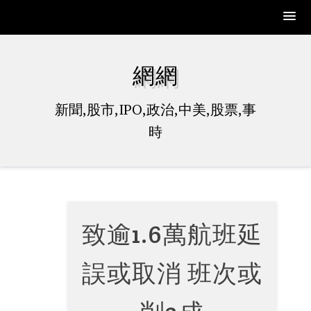
Skip
to
網網
content
新聞,股市,IPO,政治,中美,股票,事
時
致逾1.6萬航班延
誤或取消 班次或