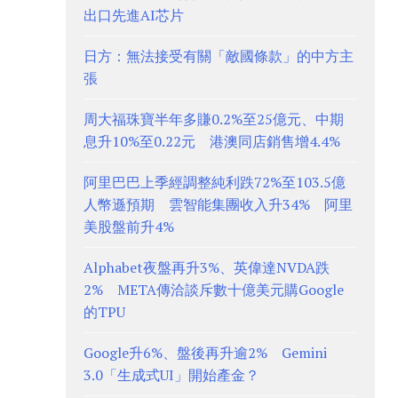
出口先進AI芯片
日方：無法接受有關「敵國條款」的中方主
張
周大福珠寶半年多賺0.2%至25億元、中期
息升10%至0.22元 港澳同店銷售增4.4%
阿里巴巴上季經調整純利跌72%至103.5億
人幣遜預期 雲智能集團收入升34% 阿里
美股盤前升4%
Alphabet夜盤再升3%、英偉達NVDA跌
2% META傳洽談斥數十億美元購Google
的TPU
Google升6%、盤後再升逾2% Gemini
3.0「生成式UI」開始產金？