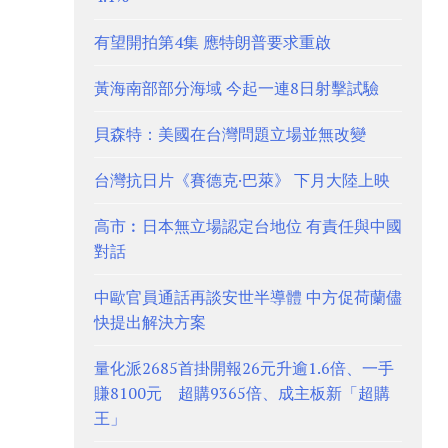
有望開拍第4集 應特朗普要求重啟
黃海南部部分海域 今起一連8日射擊試驗
貝森特：美國在台灣問題立場並無改變
台灣抗日片《賽德克·巴萊》 下月大陸上映
高市︰日本無立場認定台地位 有責任與中國
對話
中歐官員通話再談安世半導體 中方促荷蘭儘
快提出解決方案
量化派2685首掛開報26元升逾1.6倍、一手
賺8100元 超購9365倍、成主板新「超購
王」