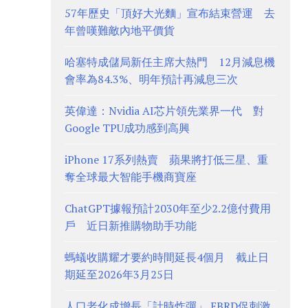
57年歷史「頂好大光麵」宣布結束營運 去
年曾嘆難敵內地平價貨
哈塞特成儲局新任主席大熱門 12月減息機
會率為84.3%、明年預計再減息三次
英偉達：Nvidia AI芯片領先業界一代 對
Google TPU成功感到高興
iPhone 17系列熱賣 蘋果將打低三星、重
奪全球最大智能手機商寶座
ChatGPT據報預計2030年至少2.2億付費用
戶 近日新推購物助手功能
螞蟻收購耀才要約時間延長4個月 截止日
期延至2026年3月25日
人口老化成增長「計時炸彈」 EBRD促刺激