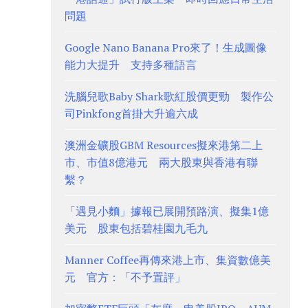
問題
Google Nano Banana Pro來了！生成圖像
能力大提升 支持多種語言
洗腦兒歌Baby Shark歌紅股價更勁 製作公
司Pinkfong首掛大升逾六成
澳洲金礦股GBM Resources擬來港第二上
市、市值8億港元 兩大股東與香港有聯
繫？
「遇見小麵」據報已展開預路演、擬集1億
美元 股東包括碧桂園九毛九
Manner Coffee再傳來港上市、集資數億美
元 官方：「不予置評」