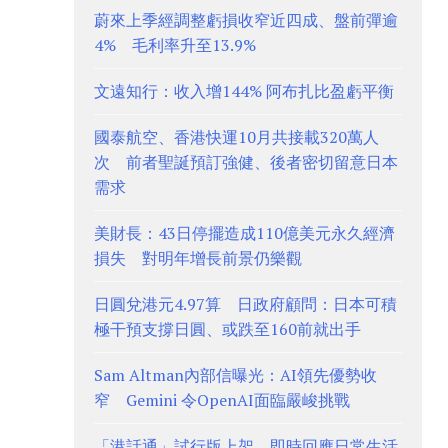
蔚來上季經調整虧損收窄近四成、盤前彈逾
4% 毛利率升至13.9%
文遠知行：收入增144% 阿布扎比盈虧平衡
國泰航空、香港快運10月共接載320萬人
次 前者聖誕預訂強健、後者密切留意日本
需求
美財長：43日停擺造成110億美元永久經濟
損失 對明年增長前景仍樂觀
日圓兌港元4.97算 日政府顧問：日本可積
極干預支撐日圓、或跌至160前就出手
Sam Altman內部信曝光：AI領先優勢收
窄 Gemini 令OpenAI面臨嚴峻挑戰
「港話通」試行版上架 即時回應日常生活