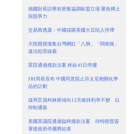
德國財長訪華前密集協調歐盟立場 聚焦稀土
與競爭力
交易商透露：中國採購美國大豆陷入停滯
大陸懸賞徵集台灣網紅「八炯」「閩南狼」
違法犯罪線索
眾院通過撥款法案 終結43日停擺
FBI局長宣布 中國同意阻止芬太尼相關化學
品的計劃
儲局官員柯林斯傾向12月維持利率不變 以
抑制通脹
美國眾議院通過臨時撥款法案 待特朗普簽
署後政府停擺將結束