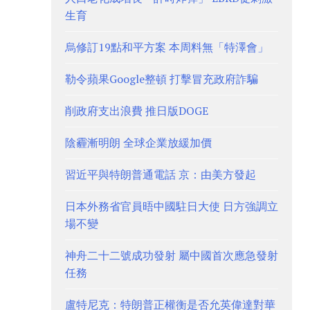
生育
烏修訂19點和平方案 本周料無「特澤會」
勒令蘋果Google整頓 打擊冒充政府詐騙
削政府支出浪費 推日版DOGE
陰霾漸明朗 全球企業放緩加價
習近平與特朗普通電話 京：由美方發起
日本外務省官員晤中國駐日大使 日方強調立
場不變
神舟二十二號成功發射 屬中國首次應急發射
任務
盧特尼克：特朗普正權衡是否允英偉達對華