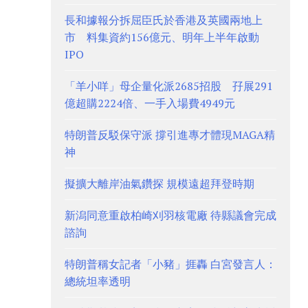
長和據報分拆屈臣氏於香港及英國兩地上
市 料集資約156億元、明年上半年啟動
IPO
「羊小咩」母企量化派2685招股 孖展291
億超購2224倍、一手入場費4949元
特朗普反駁保守派 撐引進專才體現MAGA精
神
擬擴大離岸油氣鑽探 規模遠超拜登時期
新潟同意重啟柏崎刈羽核電廠 待縣議會完成
諮詢
特朗普稱女記者「小豬」捱轟 白宮發言人：
總統坦率透明