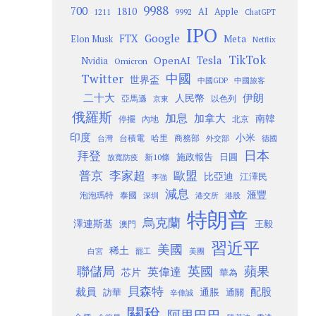
9988
700
1810
AI
Apple
1211
9992
ChatGPT
IPO
Google
FTX
Meta
Elon Musk
Netflix
TikTok
Tesla
OpenAI
Nvidia
Omicron
Twitter
中國
世界盃
中國GDP
中國旅客
二十大
伊朗
人民幣
以色列
亞馬遜
京東
俄羅斯
加息
加拿大
南韓
內地
停擺
北京
印度
小米
台灣
台積電
哈里
商務部
外交部
德國
日本
拜登
施政報告
日圓
新10條
放寬防疫
歐盟
普京
李家超
比亞迪
江澤民
李強
減息
滙豐
泡泡瑪特
泰國
深圳
港股
港交所
特朗普
烏克蘭
澤連斯基
澳門
王毅
習近平
美國
稀土
白宮
罷工
美團
聯儲局
蘋果
英國
英偉達
芯片
華為
貝森特
裁員
配股
通脹
訪華
通關
辛偉誠
關稅
阿里巴巴