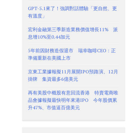
GPT-5.1來了！強調對話體驗「更自然、更
有溫度」
宏利金融第三季新造業務價值增長11% 派
息增10%至0.44加元
5年前因財務造假退市 瑞幸咖啡CEO：正
準備重新在美國上市
京東工業據報擬11月展開IPO預路演、12月
掛牌 集資最多6億美元
再有美股中概股有意回流香港 特賣電商唯
品會據報擬最快明年來港IPO 今年股價累
升47%、市值逼百億美元