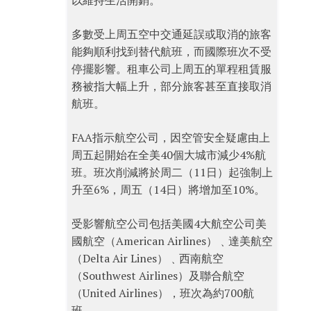
以維持生活開銷。
多數受上周五空中交通延誤或取消的旅客
能夠順利找到替代航班，而國際班次不受
停擺影響。租車公司上周五的單程租賃服
務被指大幅上升，部分旅客甚至直接取消
航班。
FAA指示航空公司，因空管安全疑慮由上
周五起開始在全美40個大城市減少4%航
班。班次削減將於周二（11日）起強制上
升至6%，周五（14日）將增加至10%。
受影響航空公司包括美國4大航空公司美
國航空（American Airlines）﹑達美航空
（Delta Air Lines）﹑西南航空
（Southwest Airlines）及聯合航空
（United Airlines），班次為約700航
班。