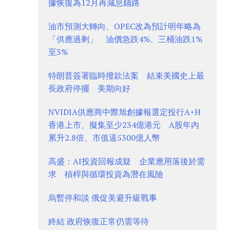
據恢復為12月再減息鋪路
油市預測大轉向、OPEC改為預計明年略為
「供應過剩」 油價急跌4%、三桶油跌1%
至3%
特朗普簽署臨時撥款法案 結束美國史上最
長政府停擺 美期向好
NVIDIA供應商中際旭創據報選定投行A+H
香港上市、擬集至少234億港元 A股年內
累升2.8倍、市值逼5300億人幣
高盛：AI投資回報成疑 企業應用落後於需
求 槓桿與循環投資為潛在風險
烏暫停和談 俄促美避升級戰事
終結 政府恢復正常仍需等待