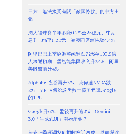
日方：無法接受有關「敵國條款」的中方主
張
周大福珠寶半年多賺0.2%至25億元、中期
息升10%至0.22元 港澳同店銷售增4.4%
阿里巴巴上季經調整純利跌72%至103.5億
人幣遜預期 雲智能集團收入升34% 阿里
美股盤前升4%
Alphabet夜盤再升3%、英偉達NVDA跌
2% META傳洽談斥數十億美元購Google
的TPU
Google升6%、盤後再升逾2% Gemini
3.0「生成式UI」開始產金？
蔚來上季經調整虧損收窄近四成、盤前彈逾