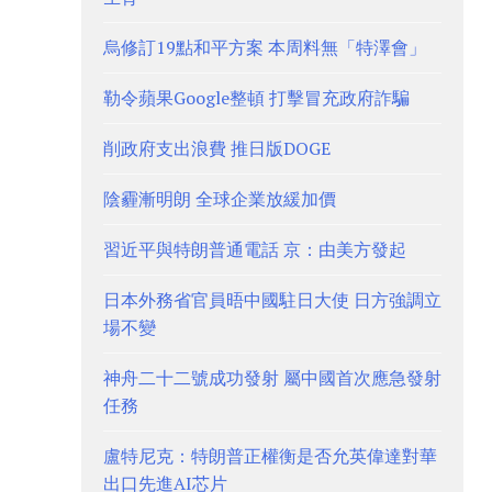
烏修訂19點和平方案 本周料無「特澤會」
勒令蘋果Google整頓 打擊冒充政府詐騙
削政府支出浪費 推日版DOGE
陰霾漸明朗 全球企業放緩加價
習近平與特朗普通電話 京：由美方發起
日本外務省官員晤中國駐日大使 日方強調立
場不變
神舟二十二號成功發射 屬中國首次應急發射
任務
盧特尼克：特朗普正權衡是否允英偉達對華
出口先進AI芯片