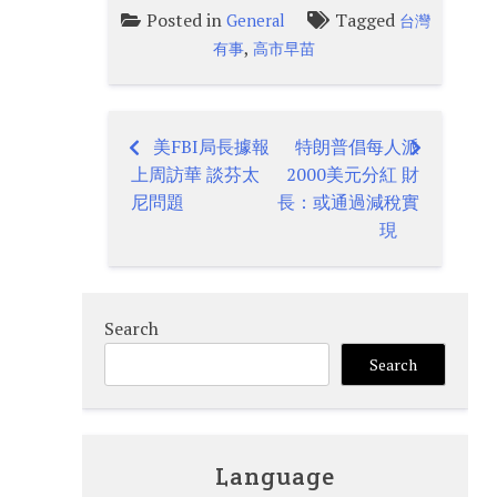
Posted in
Tagged
General
台灣
,
有事
高市早苗
美FBI局長據報
特朗普倡每人派
Post
上周訪華 談芬太
2000美元分紅 財
navigation
尼問題
長：或通過減稅實
現
Search
Search
Language