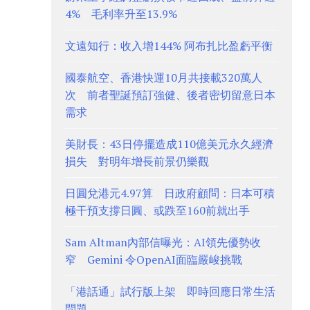
4% 毛利率升至13.9%
文遠知行：收入增144% 阿布扎比盈虧平衡
國泰航空、香港快運10月共接載320萬人
次 前者聖誕預訂強健、後者密切留意日本
需求
美財長：43日停擺造成110億美元永久經濟
損失 對明年增長前景仍樂觀
日圓兌港元4.97算 日政府顧問：日本可積
極干預支撐日圓、或跌至160前就出手
Sam Altman內部信曝光：AI領先優勢收
窄 Gemini 令OpenAI面臨嚴峻挑戰
「港話通」試行版上架 即時回應日常生活
問題