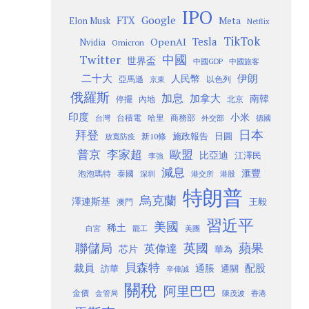
IPO
Google
FTX
Meta
Elon Musk
Netflix
TikTok
Tesla
OpenAI
Nvidia
Omicron
Twitter
中國
世界盃
中國GDP
中國旅客
二十大
伊朗
人民幣
以色列
亞馬遜
京東
俄羅斯
加息
加拿大
南韓
內地
停擺
北京
印度
小米
台灣
台積電
哈里
商務部
外交部
德國
日本
拜登
施政報告
日圓
新10條
放寬防疫
歐盟
普京
李家超
比亞迪
江澤民
李強
減息
滙豐
泡泡瑪特
泰國
深圳
港股
港交所
特朗普
烏克蘭
澤連斯基
澳門
王毅
習近平
美國
稀土
白宮
罷工
美團
聯儲局
蘋果
英國
英偉達
芯片
華為
貝森特
裁員
配股
通脹
訪華
通關
辛偉誠
關稅
阿里巴巴
金價
金管局
香港
陳茂波