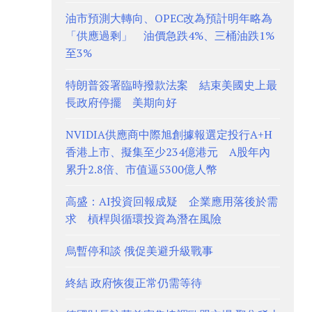
油市預測大轉向、OPEC改為預計明年略為
「供應過剩」 油價急跌4%、三桶油跌1%
至3%
特朗普簽署臨時撥款法案 結束美國史上最
長政府停擺 美期向好
NVIDIA供應商中際旭創據報選定投行A+H
香港上市、擬集至少234億港元 A股年內
累升2.8倍、市值逼5300億人幣
高盛：AI投資回報成疑 企業應用落後於需
求 槓桿與循環投資為潛在風險
烏暫停和談 俄促美避升級戰事
終結 政府恢復正常仍需等待