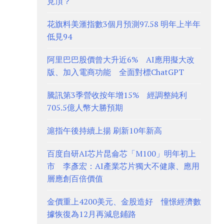
見頂？
花旗料美滙指數3個月預測97.58 明年上半年
低見94
阿里巴巴股價曾大升近6% AI應用擬大改
版、加入電商功能 全面對標ChatGPT
騰訊第3季營收按年增15% 經調整純利
705.5億人幣大勝預期
滬指午後持續上揚 刷新10年新高
百度自研AI芯片昆侖芯「M100」明年初上
市 李彥宏：AI產業芯片獨大不健康、應用
層應創百倍價值
金價重上4200美元、金股造好 憧憬經濟數
據恢復為12月再減息鋪路