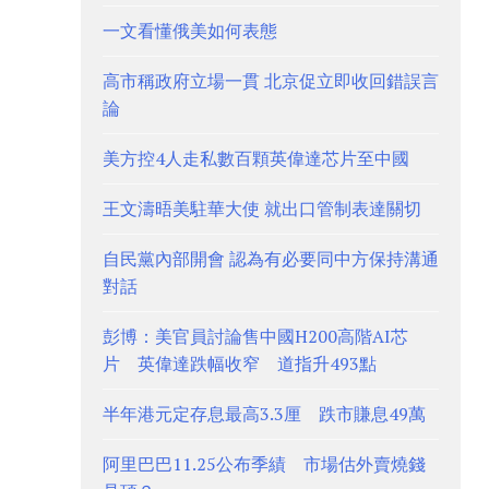
一文看懂俄美如何表態
高市稱政府立場一貫 北京促立即收回錯誤言
論
美方控4人走私數百顆英偉達芯片至中國
王文濤晤美駐華大使 就出口管制表達關切
自民黨內部開會 認為有必要同中方保持溝通
對話
彭博：美官員討論售中國H200高階AI芯
片 英偉達跌幅收窄 道指升493點
半年港元定存息最高3.3厘 跌市賺息49萬
阿里巴巴11.25公布季績 市場估外賣燒錢