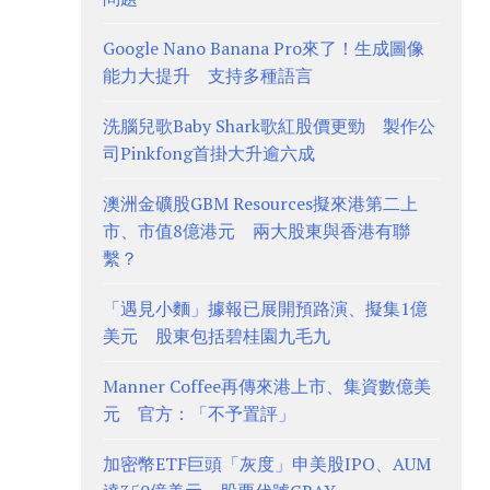
Google Nano Banana Pro來了！生成圖像
能力大提升 支持多種語言
洗腦兒歌Baby Shark歌紅股價更勁 製作公
司Pinkfong首掛大升逾六成
澳洲金礦股GBM Resources擬來港第二上
市、市值8億港元 兩大股東與香港有聯
繫？
「遇見小麵」據報已展開預路演、擬集1億
美元 股東包括碧桂園九毛九
Manner Coffee再傳來港上市、集資數億美
元 官方：「不予置評」
加密幣ETF巨頭「灰度」申美股IPO、AUM