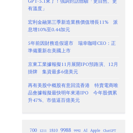
GPT-5.1來了！強調對話體驗「更自然、更
有溫度」
宏利金融第三季新造業務價值增長11% 派
息增10%至0.44加元
5年前因財務造假退市 瑞幸咖啡CEO：正
準備重新在美國上市
京東工業據報擬11月展開IPO預路演、12月
掛牌 集資最多6億美元
再有美股中概股有意回流香港 特賣電商唯
品會據報擬最快明年來港IPO 今年股價累
升47%、市值逼百億美元
9988
700
1810
AI
Apple
1211
9992
ChatGPT