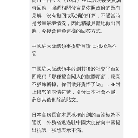
高市早苗今天（10日）在眾議院接受質詢
時回應，強調相關發言是依照政府的既有
見解，沒有撤回或取消的打算，不過當時
是考量最壞情況，因此稍微具體地做出回
應，今後會避免這樣的回答方式。
中國駐大阪總領事提斬首論 日批極為不
妥
中國駐大阪總領事薛劍其後於社交平台X
回應稱「那種擅自闖入的骯髒頭顱，應毫
不猶豫斬掉。你們做好覺悟了嗎」，並附
上憤怒的表情符號，引發日本社會不滿。
薛劍其後刪除該貼文。
日本官房長官木原稔稱薛劍的言論極為不
適切，外務省透過駐中國大使館向中國提
出抗議，強烈表示不滿。