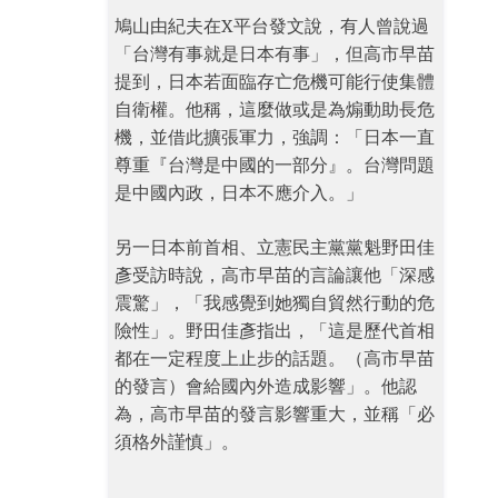
鳩山由紀夫在X平台發文說，有人曾說過
「台灣有事就是日本有事」，但高市早苗
提到，日本若面臨存亡危機可能行使集體
自衛權。他稱，這麼做或是為煽動助長危
機，並借此擴張軍力，強調：「日本一直
尊重『台灣是中國的一部分』。台灣問題
是中國內政，日本不應介入。」
另一日本前首相、立憲民主黨黨魁野田佳
彥受訪時說，高市早苗的言論讓他「深感
震驚」，「我感覺到她獨自貿然行動的危
險性」。野田佳彥指出，「這是歷代首相
都在一定程度上止步的話題。（高市早苗
的發言）會給國內外造成影響」。他認
為，高市早苗的發言影響重大，並稱「必
須格外謹慎」。