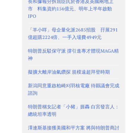
長和據報分拆屈臣氏於香港及英國兩地上
市 料集資約156億元、明年上半年啟動
IPO
「羊小咩」母企量化派2685招股 孖展291
億超購2224倍、一手入場費4949元
特朗普反駁保守派 撐引進專才體現MAGA精
神
擬擴大離岸油氣鑽探 規模遠超拜登時期
新潟同意重啟柏崎刈羽核電廠 待縣議會完成
諮詢
特朗普稱女記者「小豬」捱轟 白宮發言人：
總統坦率透明
澤連斯基接獲美國和平方案 將與特朗普商討