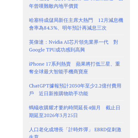
年曾嘆難敵內地平價貨
哈塞特成儲局新任主席大熱門 12月減息機
會率為84.3%、明年預計再減息三次
英偉達：Nvidia AI芯片領先業界一代 對
Google TPU成功感到高興
iPhone 17系列熱賣 蘋果將打低三星、重
奪全球最大智能手機商寶座
ChatGPT據報預計2030年至少2.2億付費用
戶 近日新推購物助手功能
螞蟻收購耀才要約時間延長4個月 截止日
期延至2026年3月25日
人口老化成增長「計時炸彈」 EBRD促刺激
生育