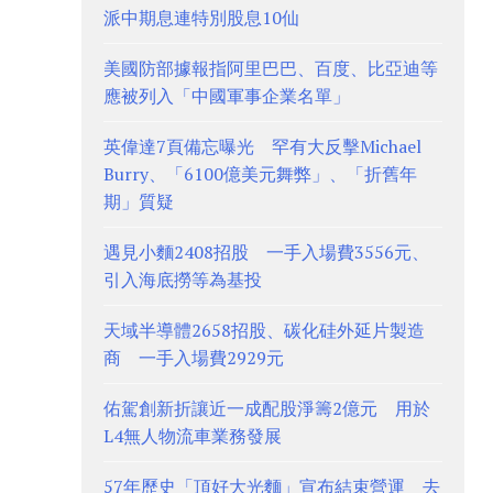
派中期息連特別股息10仙
美國防部據報指阿里巴巴、百度、比亞迪等
應被列入「中國軍事企業名單」
英偉達7頁備忘曝光 罕有大反擊Michael
Burry、「6100億美元舞弊」、「折舊年
期」質疑
遇見小麵2408招股 一手入場費3556元、
引入海底撈等為基投
天域半導體2658招股、碳化硅外延片製造
商 一手入場費2929元
佑駕創新折讓近一成配股淨籌2億元 用於
L4無人物流車業務發展
57年歷史「頂好大光麵」宣布結束營運 去