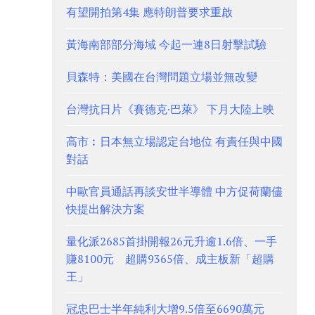
有望開拍第4集 應特朗普要求重啟
黃海南部部分海域 今起一連8日射擊試驗
貝森特：美國在台灣問題立場並無改變
台灣抗日片《賽德克·巴萊》 下月大陸上映
高市︰日本無立場認定台地位 有責任與中國
對話
中歐官員通話再談安世半導體 中方促荷蘭儘
快提出解決方案
量化派2685首掛開報26元升逾1.6倍、一手
賺8100元 超購9365倍、成主板新「超購
王」
冠忠巴士半年純利大增9.5倍至6690萬元