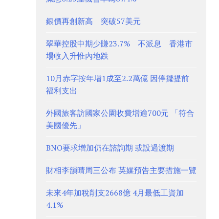
銀價再創新高 突破57美元
翠華控股中期少賺23.7% 不派息 香港市
場收入升惟內地跌
10月赤字按年增1成至2.2萬億 因停擺提前
福利支出
外國旅客訪國家公園收費增逾700元 「符合
美國優先」
BNO要求增加仍在諮詢期 或設過渡期
財相李韻晴周三公布 英媒預告主要措施一覽
未來4年加稅削支2668億 4月最低工資加
4.1%