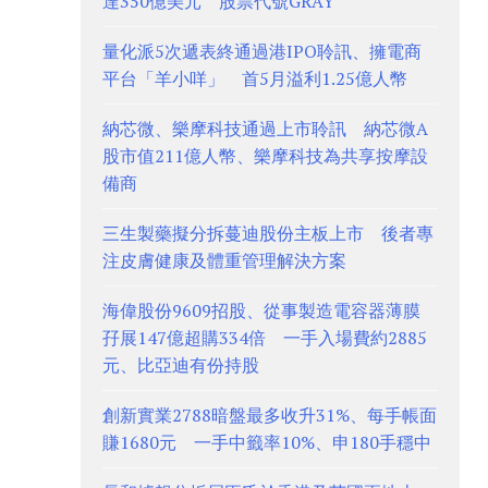
達350億美元 股票代號GRAY
量化派5次遞表終通過港IPO聆訊、擁電商
平台「羊小咩」 首5月溢利1.25億人幣
納芯微、樂摩科技通過上市聆訊 納芯微A
股市值211億人幣、樂摩科技為共享按摩設
備商
三生製藥擬分拆蔓迪股份主板上市 後者專
注皮膚健康及體重管理解決方案
海偉股份9609招股、從事製造電容器薄膜
孖展147億超購334倍 一手入場費約2885
元、比亞迪有份持股
創新實業2788暗盤最多收升31%、每手帳面
賺1680元 一手中籤率10%、申180手穩中