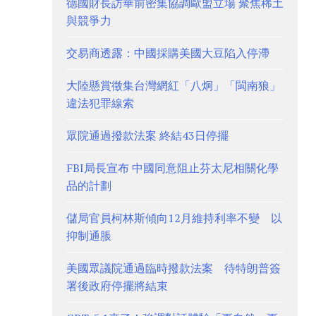
德國財長訪華前密集協調歐盟立場 聚焦稀土
與競爭力
交易商透露：中國採購美國大豆陷入停滯
大陸懸賞徵集台灣網紅「八炯」「閩南狼」
違法犯罪線索
眾院通過撥款法案 終結43日停擺
FBI局長宣布 中國同意阻止芬太尼相關化學
品的計劃
儲局官員柯林斯傾向12月維持利率不變 以
抑制通脹
美國眾議院通過臨時撥款法案 待特朗普簽
署後政府停擺將結束