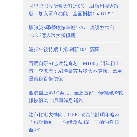
阿里巴巴股價曾大升近6% AI應用擬大改
版、加入電商功能 全面對標ChatGPT
騰訊第3季營收按年增15% 經調整純利
705.5億人幣大勝預期
滬指午後持續上揚 刷新10年新高
百度自研AI芯片昆侖芯「M100」明年初上
市 李彥宏：AI產業芯片獨大不健康、應用
層應創百倍價值
金價重上4200美元、金股造好 憧憬經濟數
據恢復為12月再減息鋪路
油市預測大轉向、OPEC改為預計明年略為
「供應過剩」 油價急跌4%、三桶油跌1%
至3%