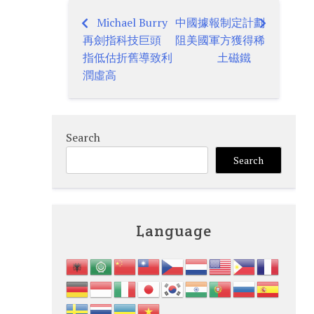
Michael Burry
中國據報制定計劃
Post
再劍指科技巨頭
阻美國軍方獲得稀
navigation
指低估折舊導致利
土磁鐵
潤虛高
Search
Search
Language