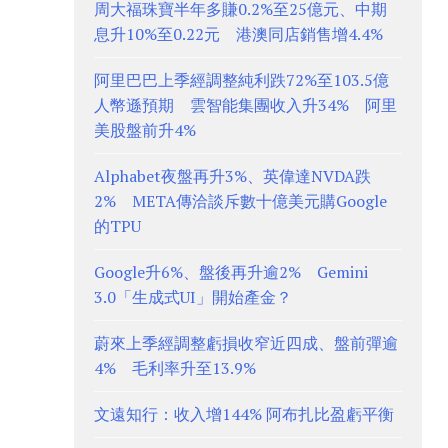
周大福珠寶半年多賺0.2%至25億元、中期
息升10%至0.22元 港澳同店銷售增4.4%
阿里巴巴上季經調整純利跌72%至103.5億
人幣遜預期 雲智能集團收入升34% 阿里
美股盤前升4%
Alphabet夜盤再升3%、英偉達NVDA跌
2% META傳洽談斥數十億美元購Google
的TPU
Google升6%、盤後再升逾2% Gemini
3.0「生成式UI」開始產金？
蔚來上季經調整虧損收窄近四成、盤前彈逾
4% 毛利率升至13.9%
文遠知行：收入增144% 阿布扎比盈虧平衡