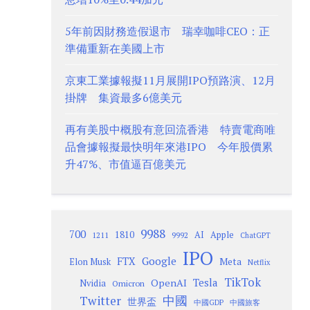
5年前因財務造假退市 瑞幸咖啡CEO：正
準備重新在美國上市
京東工業據報擬11月展開IPO預路演、12月
掛牌 集資最多6億美元
再有美股中概股有意回流香港 特賣電商唯
品會據報擬最快明年來港IPO 今年股價累
升47%、市值逼百億美元
9988
700
1810
AI
Apple
1211
9992
ChatGPT
IPO
Google
FTX
Meta
Elon Musk
Netflix
TikTok
Tesla
OpenAI
Nvidia
Omicron
Twitter
中國
世界盃
中國GDP
中國旅客