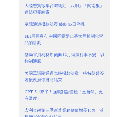
大陸懸賞徵集台灣網紅「八炯」「閩南狼」
違法犯罪線索
眾院通過撥款法案 終結43日停擺
FBI局長宣布 中國同意阻止芬太尼相關化學
品的計劃
儲局官員柯林斯傾向12月維持利率不變 以
抑制通脹
美國眾議院通過臨時撥款法案 待特朗普簽
署後政府停擺將結束
GPT-5.1來了！強調對話體驗「更自然、更
有溫度」
宏利金融第三季新造業務價值增長11% 派
息增10%至0.44加元