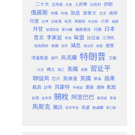
二十大
伊朗
人民幣
以色列
亞馬遜
京東
俄羅斯
加息
加拿大
南韓
內地
停擺
北京
印度
小米
台灣
台積電
哈里
商務部
外交部
德國
日本
拜登
施政報告
日圓
新10條
放寬防疫
歐盟
普京
李家超
比亞迪
江澤民
李強
減息
滙豐
泡泡瑪特
泰國
深圳
港股
港交所
特朗普
烏克蘭
澤連斯基
澳門
王毅
習近平
美國
稀土
白宮
罷工
美團
聯儲局
蘋果
英國
英偉達
芯片
華為
貝森特
裁員
配股
通脹
訪華
通關
辛偉誠
關稅
阿里巴巴
金價
金管局
香港
陳茂波
馬斯克
騰訊
高盛
高市早苗
鮑威爾
黃仁勳