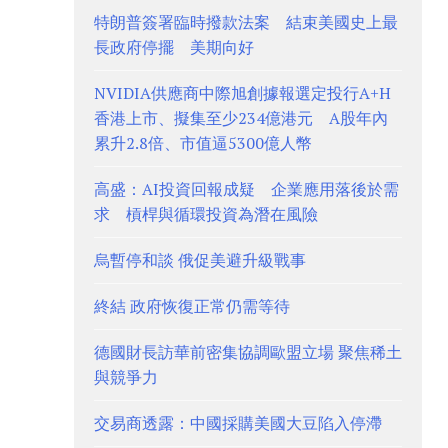
特朗普簽署臨時撥款法案 結束美國史上最
長政府停擺 美期向好
NVIDIA供應商中際旭創據報選定投行A+H
香港上市、擬集至少234億港元 A股年內
累升2.8倍、市值逼5300億人幣
高盛：AI投資回報成疑 企業應用落後於需
求 槓桿與循環投資為潛在風險
烏暫停和談 俄促美避升級戰事
終結 政府恢復正常仍需等待
德國財長訪華前密集協調歐盟立場 聚焦稀土
與競爭力
交易商透露：中國採購美國大豆陷入停滯