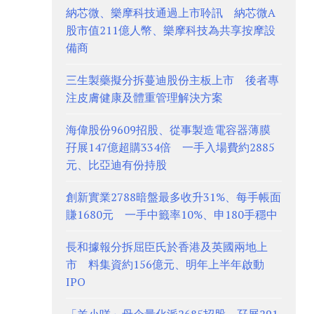
納芯微、樂摩科技通過上市聆訊 納芯微A
股市值211億人幣、樂摩科技為共享按摩設
備商
三生製藥擬分拆蔓迪股份主板上市 後者專
注皮膚健康及體重管理解決方案
海偉股份9609招股、從事製造電容器薄膜
孖展147億超購334倍 一手入場費約2885
元、比亞迪有份持股
創新實業2788暗盤最多收升31%、每手帳面
賺1680元 一手中籤率10%、申180手穩中
長和據報分拆屈臣氏於香港及英國兩地上
市 料集資約156億元、明年上半年啟動
IPO