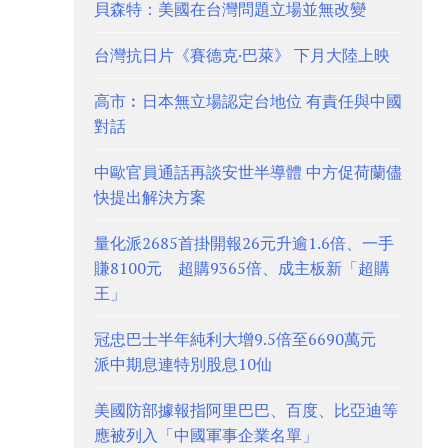
貝森特：美國在台灣問題立場並無改變
台灣抗日片《賽德克·巴萊》 下月大陸上映
高市︰日本無立場認定台地位 有責任與中國
對話
中歐官員通話再談安世半導體 中方促荷蘭儘
快提出解決方案
量化派2685首掛開報26元升逾1.6倍、一手
賺8100元 超購9365倍、成主板新「超購
王」
冠忠巴士半年純利大增9.5倍至6690萬元
派中期息連特別股息10仙
美國防部據報指阿里巴巴、百度、比亞迪等
應被列入「中國軍事企業名單」