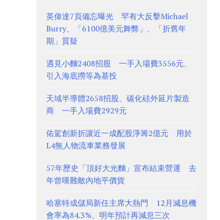
英偉達7頁備忘曝光 罕有大反擊Michael
Burry、「6100億美元舞弊」、「折舊年
期」質疑
遇見小麵2408招股 一手入場費3556元、
引入海底撈等為基投
天域半導體2658招股、碳化硅外延片製造
商 一手入場費2929元
佑駕創新折讓近一成配股淨籌2億元 用於
L4無人物流車業務發展
57年歷史「頂好大光麵」宣布結束營運 去
年曾嘆難敵內地平價貨
哈塞特成儲局新任主席大熱門 12月減息機
會率為84.3%、明年預計再減息三次