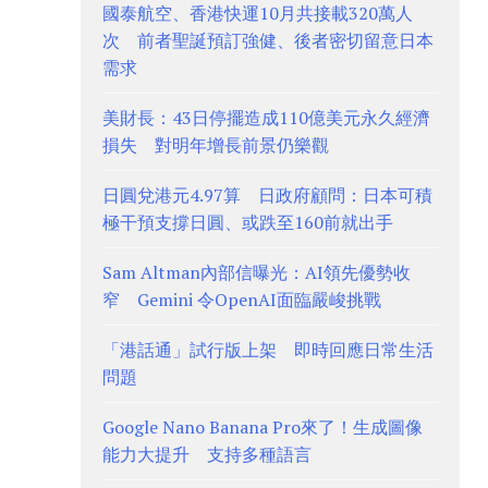
國泰航空、香港快運10月共接載320萬人
次 前者聖誕預訂強健、後者密切留意日本
需求
美財長：43日停擺造成110億美元永久經濟
損失 對明年增長前景仍樂觀
日圓兌港元4.97算 日政府顧問：日本可積
極干預支撐日圓、或跌至160前就出手
Sam Altman內部信曝光：AI領先優勢收
窄 Gemini 令OpenAI面臨嚴峻挑戰
「港話通」試行版上架 即時回應日常生活
問題
Google Nano Banana Pro來了！生成圖像
能力大提升 支持多種語言