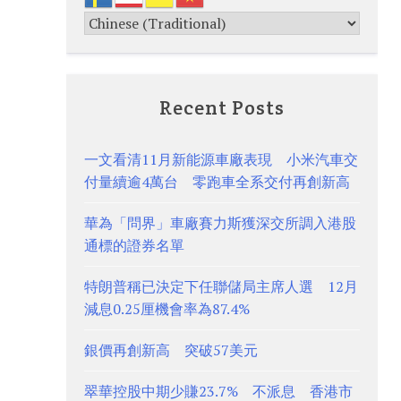
Recent Posts
一文看清11月新能源車廠表現 小米汽車交
付量續逾4萬台 零跑車全系交付再創新高
華為「問界」車廠賽力斯獲深交所調入港股
通標的證券名單
特朗普稱已決定下任聯儲局主席人選 12月
減息0.25厘機會率為87.4%
銀價再創新高 突破57美元
翠華控股中期少賺23.7% 不派息 香港市