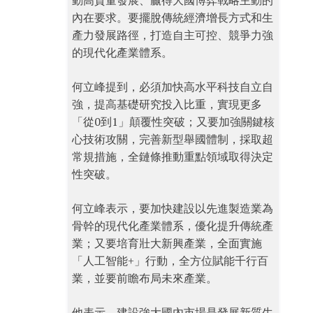
動高質量發展、贏得大國博弈戰略主動的
內在要求。要擺脫傳統經濟增長方式和生
產力發展路徑，打造自主可控、競爭力強
的現代化產業體系。
何立峰提到，必須加快高水平科技自立自
強，提高基礎研究投入比重，實現更多
「從0到1」顛覆性突破；又要加強關鍵核
心技術攻關，完善新型舉國體制，採取超
常規措施，全鏈條推動重點領域取得決定
性突破。
何立峰表示，要加快建設以先進製造業為
骨幹的現代化產業體系，優化提升傳統產
業；又要培育壯大新興產業，全面實施
「人工智能+」行動，全方位賦能千行百
業，並要前瞻布局未來產業。
他表示，建設強大國內市場是發展新質生