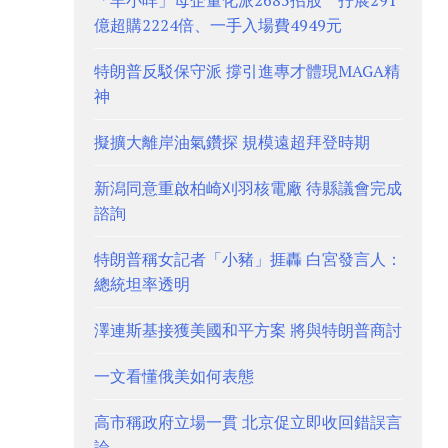
「羊小咩」母企量化派2685招股 孖展291
億超購2224倍、一手入場費4949元
特朗普反駁保守派 撐引進專才體現MAGA精
神
擬擴大離岸油氣鑽探 規模遠超拜登時期
新潟同意重啟柏崎刈羽核電廠 待縣議會完成
諮詢
特朗普稱女記者「小豬」捱轟 白宮發言人：
總統坦率透明
澤連斯基接獲美國和平方案 將與特朗普商討
一文看懂俄美如何表態
高市稱政府立場一貫 北京促立即收回錯誤言
論