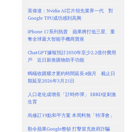
英偉達：Nvidia AI芯片領先業界一代 對
Google TPU成功感到高興
iPhone 17系列熱賣 蘋果將打低三星、重
奪全球最大智能手機商寶座
ChatGPT據報預計2030年至少2.2億付費用
戶 近日新推購物助手功能
螞蟻收購耀才要約時間延長4個月 截止日
期延至2026年3月25日
人口老化成增長「計時炸彈」 EBRD促刺激
生育
烏修訂19點和平方案 本周料無「特澤會」
勒令蘋果Google整頓 打擊冒充政府詐騙