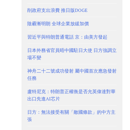
削政府支出浪費 推日版DOGE
陰霾漸明朗 全球企業放緩加價
習近平與特朗普通電話 京：由美方發起
日本外務省官員晤中國駐日大使 日方強調立
場不變
神舟二十二號成功發射 屬中國首次應急發射
任務
盧特尼克：特朗普正權衡是否允英偉達對華
出口先進AI芯片
日方：無法接受有關「敵國條款」的中方主
張