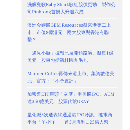
洗腦兒歌Baby Shark歌紅股價更勁 製作公
司Pinkfong首掛大升逾六成
澳洲金礦股GBM Resources擬來港第二上
市、市值8億港元 兩大股東與香港有聯
繫？
「遇見小麵」據報已展開預路演、擬集1億
美元 股東包括碧桂園九毛九
Manner Coffee再傳來港上市、集資數億美
元 官方：「不予置評」
加密幣ETF巨頭「灰度」申美股IPO、AUM
達350億美元 股票代號GRAY
量化派5次遞表終通過港IPO聆訊、擁電商
平台「羊小咩」 首5月溢利1.25億人幣