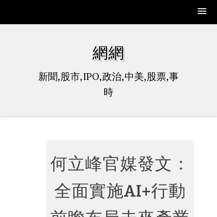
Skip
to
網網
content
新聞,股市,IPO,政治,中美,股票,事
時
何立峰官媒發文：
全面實施AI+行動