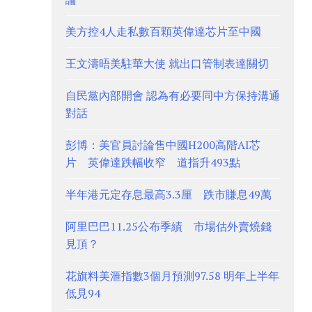
美方控4人走私數百顆英偉達芯片至中國
王文濤晤美駐華大使 就出口管制表達關切
自民黨內部開會 認為有必要同中方保持溝通
對話
彭博：美官員討論售中國H200高階AI芯
片 英偉達跌幅收窄 道指升493點
半年港元定存息最高3.3厘 跌市賺息49萬
阿里巴巴11.25公布季績 市場估外賣燒錢
見頂？
花旗料美滙指數3個月預測97.58 明年上半年
低見94