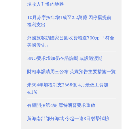
場收入升惟內地跌
10月赤字按年增1成至2.2萬億 因停擺提前
福利支出
外國旅客訪國家公園收費增逾700元 「符合
美國優先」
BNO要求增加仍在諮詢期 或設過渡期
財相李韻晴周三公布 英媒預告主要措施一覽
未來4年加稅削支2668億 4月最低工資加
4.1%
有望開拍第4集 應特朗普要求重啟
黃海南部部分海域 今起一連8日射擊試驗