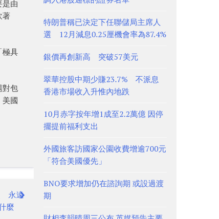
要是由
軟著
特朗普稱已決定下任聯儲局主席人
選 12月減息0.25厘機會率為87.4%
「極具
銀價再創新高 突破57美元
翠華控股中期少賺23.7% 不派息
場對包
香港市場收入升惟內地跌
，美國
10月赤字按年增1成至2.2萬億 因停
擺提前福利支出
外國旅客訪國家公園收費增逾700元
「符合美國優先」
BNO要求增加仍在諮詢期 或設過渡
失 永遠
期
什麼
財相李韻晴周三公布 英媒預告主要