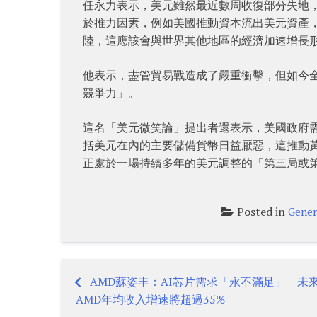
任永力表示，美元雖然最近數周收復部分失地
於推力因素，例如美國推動資本流出美元資產
陸，這應該會與世界其他地區的經濟加速增長
他表示，盡管貿易戰造成了嚴重衝擊，但如今
競爭力」。
這名「美元微笑論」提出者還表示，美國政府
括美元在內的主要儲備貨幣日益厭惡，這推動
正處於一場持續多年的美元調整的「第三局或
Posted in
Gener
AMD蘇姿丰：AI芯片需求「永不滿足」 未
Post
AMD年均收入增速將超過35%