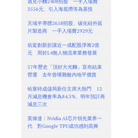
遇見小麵2408招股 一手入場費
3556元、引入海底撈等為基投
天域半導體2658招股、碳化硅外延
片製造商 一手入場費2929元
佑駕創新折讓近一成配股淨籌2億
元 用於L4無人物流車業務發展
57年歷史「頂好大光麵」宣布結束
營運 去年曾嘆難敵內地平價貨
哈塞特成儲局新任主席大熱門 12
月減息機會率為84.3%、明年預計再
減息三次
英偉達：Nvidia AI芯片領先業界一
代 對Google TPU成功感到高興