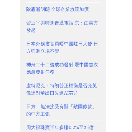
陰霾漸明朗 全球企業放緩加價
習近平與特朗普通電話 京：由美方
發起
日本外務省官員晤中國駐日大使 日
方強調立場不變
神舟二十二號成功發射 屬中國首次
應急發射任務
盧特尼克：特朗普正權衡是否允英
偉達對華出口先進AI芯片
日方：無法接受有關「敵國條款」
的中方主張
周大福珠寶半年多賺0.2%至25億