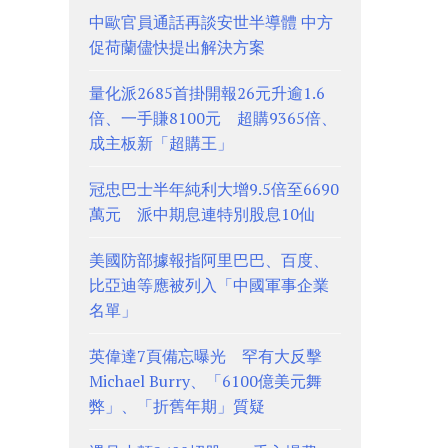
中歐官員通話再談安世半導體 中方
促荷蘭儘快提出解決方案
量化派2685首掛開報26元升逾1.6
倍、一手賺8100元 超購9365倍、
成主板新「超購王」
冠忠巴士半年純利大增9.5倍至6690
萬元 派中期息連特別股息10仙
美國防部據報指阿里巴巴、百度、
比亞迪等應被列入「中國軍事企業
名單」
英偉達7頁備忘曝光 罕有大反擊
Michael Burry、「6100億美元舞
弊」、「折舊年期」質疑