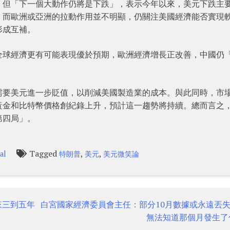
，但「下一個大動作仍將是下跌」，表示今年以來，美元下跌主
，而歐洲或亞洲的拉動作用並不明顯，仍關注美國經濟能否實現
形成互補。
全球經濟更有可能表現優於預期，歐洲經濟增長正改善，中國仍
需要美元進一步貶值，以削減美國製造業的成本。與此同時，市
黃金和比特幣價格創紀錄上升，預計這一趨勢將持續。總而言之
第四局」。
Tagged
,
,
al
特朗普
美元
美元微笑論
來三到五年
白宮國家經濟委員會主任：部分10月數據或永遠丟
無法知道那個月發生了