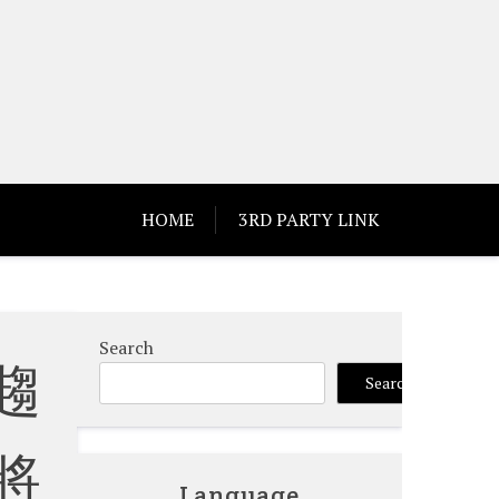
HOME
3RD PARTY LINK
Search
趨
Search
將
Language