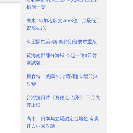
措施一覽
未來4年加稅削支2668億 4月最低工
資加4.1%
有望開拍第4集 應特朗普要求重啟
黃海南部部分海域 今起一連8日射
擊試驗
貝森特：美國在台灣問題立場並無
改變
台灣抗日片《賽德克·巴萊》 下月大
陸上映
高市︰日本無立場認定台地位 有責
任與中國對話