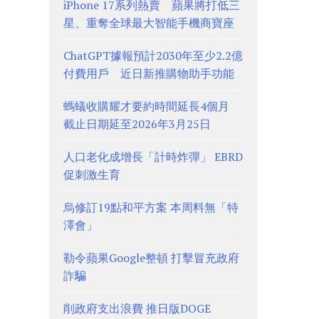
iPhone 17系列熱賣 蘋果將打低三
星、重奪全球最大智能手機商寶座
ChatGPT據報預計2030年至少2.2億
付費用戶 近日新推購物助手功能
螞蟻收購耀才要約時間延長4個月
截止日期延至2026年3月25日
人口老化成增長「計時炸彈」 EBRD
促刺激生育
烏修訂19點和平方案 本周料無「特
澤會」
勒令蘋果Google整頓 打擊冒充政府
詐騙
削政府支出浪費 推日版DOGE