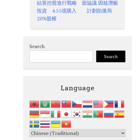
結算控股進行戰略
面協議 因核潛艇
navigation
投資 4.55億購入
計劃陷僵局
20%股權
Search
Search
Language