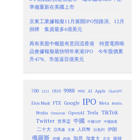
準備重新在美國上市
京東工業據報擬11月展開IPO預路演、12月
掛牌 集資最多6億美元
再有美股中概股有意回流香港 特賣電商唯
品會據報擬最快明年來港IPO 今年股價累
升47%、市值逼百億美元
9988
700
1810
AI
Apple
1211
9992
ChatGPT
IPO
Google
FTX
Meta
Elon Musk
Netflix
TikTok
Tesla
OpenAI
Nvidia
Omicron
Twitter
中國
世界盃
中國GDP
中國旅客
二十大
伊朗
人民幣
以色列
亞馬遜
京東
俄羅斯
加息
加拿大
南韓
內地
停擺
北京