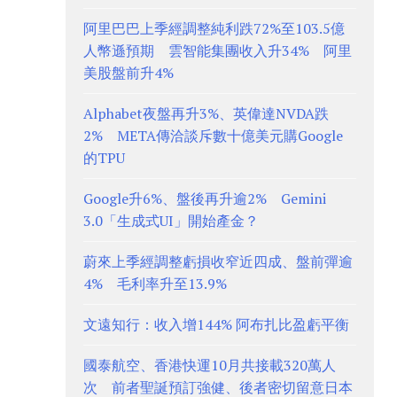
阿里巴巴上季經調整純利跌72%至103.5億
人幣遜預期 雲智能集團收入升34% 阿里
美股盤前升4%
Alphabet夜盤再升3%、英偉達NVDA跌
2% META傳洽談斥數十億美元購Google
的TPU
Google升6%、盤後再升逾2% Gemini
3.0「生成式UI」開始產金？
蔚來上季經調整虧損收窄近四成、盤前彈逾
4% 毛利率升至13.9%
文遠知行：收入增144% 阿布扎比盈虧平衡
國泰航空、香港快運10月共接載320萬人
次 前者聖誕預訂強健、後者密切留意日本