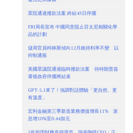
眾院通過撥款法案 終結43日停擺
FBI局長宣布 中國同意阻止芬太尼相關化學
品的計劃
儲局官員柯林斯傾向12月維持利率不變 以
抑制通脹
美國眾議院通過臨時撥款法案 待特朗普簽
署後政府停擺將結束
GPT-5.1來了！強調對話體驗「更自然、更
有溫度」
宏利金融第三季新造業務價值增長11% 派
息增10%至0.44加元
5年前因財務造假退市 瑞幸咖啡CEO：正