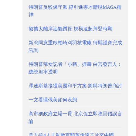
特朗普反駁保守派 撐引進專才體現MAGA精
神
擬擴大離岸油氣鑽探 規模遠超拜登時期
新潟同意重啟柏崎刈羽核電廠 待縣議會完成
諮詢
特朗普稱女記者「小豬」捱轟 白宮發言人：
總統坦率透明
澤連斯基接獲美國和平方案 將與特朗普商討
一文看懂俄美如何表態
高市稱政府立場一貫 北京促立即收回錯誤言
論
美方控4人走私數百顆英偉達芯片至中國