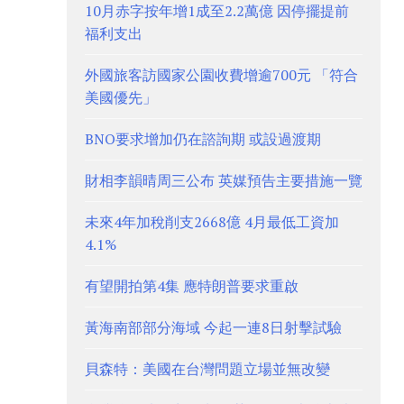
10月赤字按年增1成至2.2萬億 因停擺提前
福利支出
外國旅客訪國家公園收費增逾700元 「符合
美國優先」
BNO要求增加仍在諮詢期 或設過渡期
財相李韻晴周三公布 英媒預告主要措施一覽
未來4年加稅削支2668億 4月最低工資加
4.1%
有望開拍第4集 應特朗普要求重啟
黃海南部部分海域 今起一連8日射擊試驗
貝森特：美國在台灣問題立場並無改變