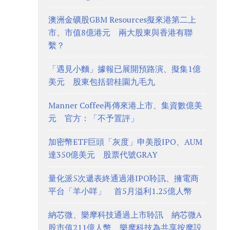
澳洲金礦股GBM Resources擬來港第二上
市、市值8億港元 兩大股東與香港有聯
繫？
「遇見小麵」據報已展開預路演、擬集1億
美元 股東包括碧桂園九毛九
Manner Coffee再傳來港上市、集資數億美
元 官方：「不予置評」
加密幣ETF巨頭「灰度」申美股IPO、AUM
達350億美元 股票代號GRAY
量化派5次遞表終通過港IPO聆訊、擁電商
平台「羊小咩」 首5月溢利1.25億人幣
納芯微、樂摩科技通過上市聆訊 納芯微A
股市值211億人幣、樂摩科技為共享按摩設