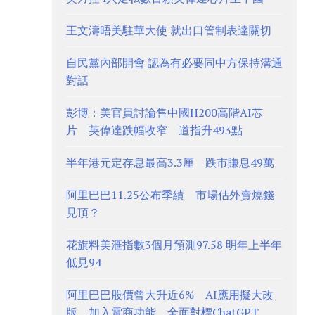
王文濤晤美駐華大使 就出口管制表達關切
自民黨內部開會 認為有必要同中方保持溝通
對話
彭博：美官員討論售中國H200高階AI芯
片 英偉達跌幅收窄 道指升493點
半年港元定存息最高3.3厘 跌市賺息49萬
阿里巴巴11.25公布季績 市場估外賣燒錢
見頂？
花旗料美滙指數3個月預測97.58 明年上半年
低見94
阿里巴巴股價曾大升近6% AI應用擬大改
版、加入電商功能 全面對標ChatGPT