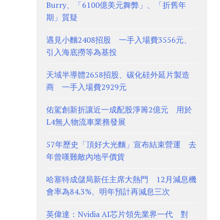
Burry、「6100億美元舞弊」、「折舊年
期」質疑
遇見小麵2408招股 一手入場費3556元、
引入海底撈等為基投
天域半導體2658招股、碳化硅外延片製造
商 一手入場費2929元
佑駕創新折讓近一成配股淨籌2億元 用於
L4無人物流車業務發展
57年歷史「頂好大光麵」宣布結束營運 去
年曾嘆難敵內地平價貨
哈塞特成儲局新任主席大熱門 12月減息機
會率為84.3%、明年預計再減息三次
英偉達：Nvidia AI芯片領先業界一代 對