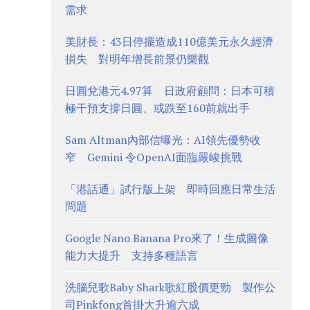
需求
美財長：43日停擺造成110億美元永久經濟
損失 對明年增長前景仍樂觀
日圓兌港元4.97算 日政府顧問：日本可積
極干預支撐日圓、或跌至160前就出手
Sam Altman內部信曝光：AI領先優勢收
窄 Gemini 令OpenAI面臨嚴峻挑戰
「港話通」試行版上架 即時回應日常生活
問題
Google Nano Banana Pro來了！生成圖像
能力大提升 支持多種語言
洗腦兒歌Baby Shark歌紅股價更勁 製作公
司Pinkfong首掛大升逾六成