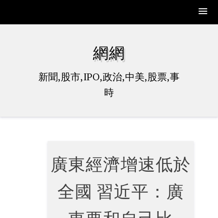
Skip
to
網網
content
新聞,股市,IPO,政治,中美,股票,事
時
廣東經濟增速低於
全國 習近平：廣