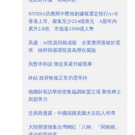
NVIDIA供應商中際旭創據報選定投行A+H
香港上市、擬集至少234億港元 A股年內
累升2.8倍、市值逼5300億人幣
高盛：AI投資回報成疑 企業應用落後於需
求 槓桿與循環投資為潛在風險
烏暫停和談 俄促美避升級戰事
終結 政府恢復正常仍需等待
德國財長訪華前密集協調歐盟立場 聚焦稀土
與競爭力
交易商透露：中國採購美國大豆陷入停滯
大陸懸賞徵集台灣網紅「八炯」「閩南狼」
違法犯罪線索