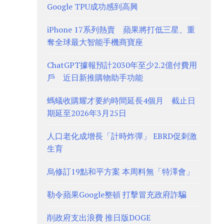
Google TPU成功感到高興
iPhone 17系列熱賣 蘋果將打低三星、重
奪全球最大智能手機商寶座
ChatGPT據報預計2030年至少2.2億付費用
戶 近日新推購物助手功能
螞蟻收購耀才要約時間延長4個月 截止日
期延至2026年3月25日
人口老化成增長「計時炸彈」 EBRD促刺激
生育
烏修訂19點和平方案 本周料無「特澤會」
勒令蘋果Google整頓 打擊冒充政府詐騙
削政府支出浪費 推日版DOGE