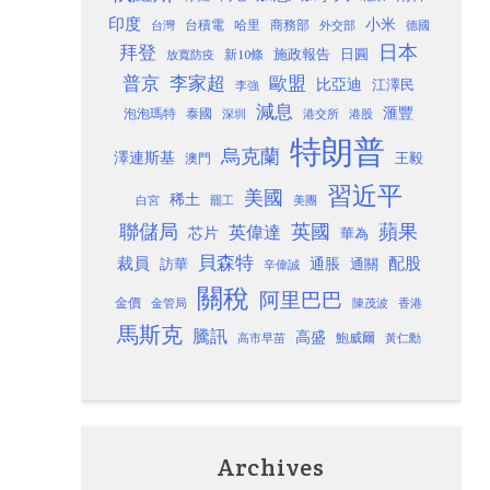
印度
小米
台灣
台積電
哈里
商務部
外交部
德國
日本
拜登
施政報告
日圓
新10條
放寬防疫
歐盟
普京
李家超
比亞迪
江澤民
李強
減息
滙豐
泡泡瑪特
泰國
深圳
港股
港交所
特朗普
烏克蘭
澤連斯基
澳門
王毅
習近平
美國
稀土
白宮
罷工
美團
聯儲局
蘋果
英國
英偉達
芯片
華為
貝森特
裁員
配股
通脹
訪華
通關
辛偉誠
關稅
阿里巴巴
金價
金管局
香港
陳茂波
馬斯克
騰訊
高盛
高市早苗
鮑威爾
黃仁勳
Archives