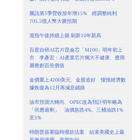
騰訊第3季營收按年增15% 經調整純利
705.5億人幣大勝預期
滬指午後持續上揚 刷新10年新高
百度自研AI芯片昆侖芯「M100」明年初上
市 李彥宏：AI產業芯片獨大不健康、應用
層應創百倍價值
金價重上4200美元、金股造好 憧憬經濟數
據恢復為12月再減息鋪路
油市預測大轉向、OPEC改為預計明年略為
「供應過剩」 油價急跌4%、三桶油跌1%
至3%
特朗普簽署臨時撥款法案 結束美國史上最
長政府停擺 美期向好