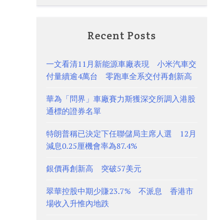
Recent Posts
一文看清11月新能源車廠表現 小米汽車交
付量續逾4萬台 零跑車全系交付再創新高
華為「問界」車廠賽力斯獲深交所調入港股
通標的證券名單
特朗普稱已決定下任聯儲局主席人選 12月
減息0.25厘機會率為87.4%
銀價再創新高 突破57美元
翠華控股中期少賺23.7% 不派息 香港市
場收入升惟內地跌