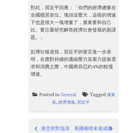
對此，習近平回應：「你們的經濟總量在
全國穩居首位。塊頭這麼大，這樣的增速
下也是很大一塊增量了，廣東要和自己
比。要注重研究解答經濟社會發展的新課
題。」
彭博社報道指，習近平的發言進一步表
明，在應對持續的通縮壓力並着力提振需
求和消費之際，中國將容忍約4%的較慢
增速。
Posted in
Tagged
General
廣東
,
,
省
經濟增速
習近平
港交所對迅清
美國南韓未達成書
Post