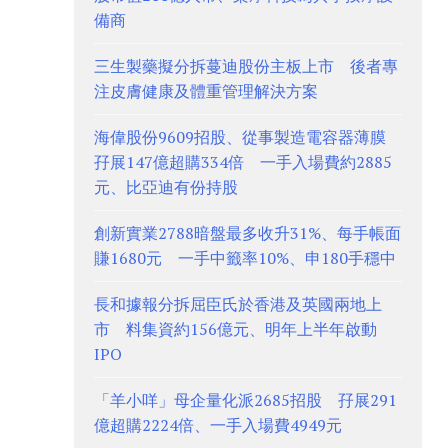
備商
三生製藥擬分拆蔓迪股份主板上市 後者專
注皮膚健康及體重管理解決方案
海偉股份9609招股、從事製造電容器薄膜
孖展147億超購334倍 一手入場費約2885
元、比亞迪有份持股
創新實業2788暗盤最多收升31%、每手帳面
賺1680元 一手中籤率10%、申180手穩中
長和據報分拆屈臣氏於香港及英國兩地上
市 料集資約156億元、明年上半年啟動
IPO
「羊小咩」母企量化派2685招股 孖展291
億超購2224倍、一手入場費4949元