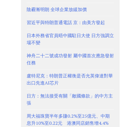
陰霾漸明朗 全球企業放緩加價
習近平與特朗普通電話 京：由美方發起
日本外務省官員晤中國駐日大使 日方強調立
場不變
神舟二十二號成功發射 屬中國首次應急發射
任務
盧特尼克：特朗普正權衡是否允英偉達對華
出口先進AI芯片
日方：無法接受有關「敵國條款」的中方主
張
周大福珠寶半年多賺0.2%至25億元、中期
息升10%至0.22元 港澳同店銷售增4.4%