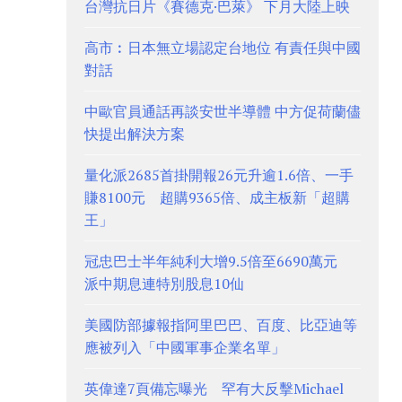
台灣抗日片《賽德克·巴萊》 下月大陸上映
高市︰日本無立場認定台地位 有責任與中國
對話
中歐官員通話再談安世半導體 中方促荷蘭儘
快提出解決方案
量化派2685首掛開報26元升逾1.6倍、一手
賺8100元 超購9365倍、成主板新「超購
王」
冠忠巴士半年純利大增9.5倍至6690萬元
派中期息連特別股息10仙
美國防部據報指阿里巴巴、百度、比亞迪等
應被列入「中國軍事企業名單」
英偉達7頁備忘曝光 罕有大反擊Michael