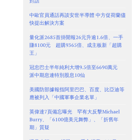
對話
中歐官員通話再談安世半導體 中方促荷蘭儘
快提出解決方案
量化派2685首掛開報26元升逾1.6倍、一手
賺8100元 超購9365倍、成主板新「超購
王」
冠忠巴士半年純利大增9.5倍至6690萬元
派中期息連特別股息10仙
美國防部據報指阿里巴巴、百度、比亞迪等
應被列入「中國軍事企業名單」
英偉達7頁備忘曝光 罕有大反擊Michael
Burry、「6100億美元舞弊」、「折舊年
期」質疑