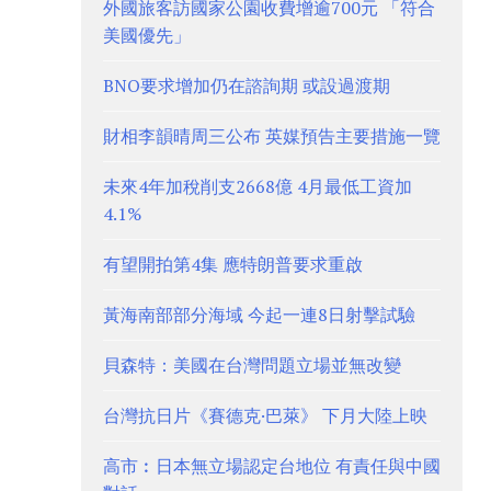
外國旅客訪國家公園收費增逾700元 「符合
美國優先」
BNO要求增加仍在諮詢期 或設過渡期
財相李韻晴周三公布 英媒預告主要措施一覽
未來4年加稅削支2668億 4月最低工資加
4.1%
有望開拍第4集 應特朗普要求重啟
黃海南部部分海域 今起一連8日射擊試驗
貝森特：美國在台灣問題立場並無改變
台灣抗日片《賽德克·巴萊》 下月大陸上映
高市︰日本無立場認定台地位 有責任與中國