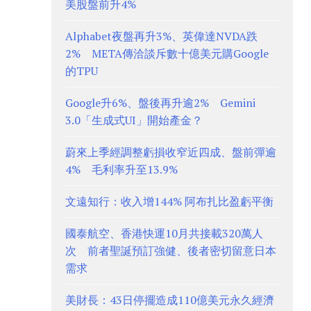
美股盤前升4%
Alphabet夜盤再升3%、英偉達NVDA跌
2% META傳洽談斥數十億美元購Google
的TPU
Google升6%、盤後再升逾2% Gemini
3.0「生成式UI」開始產金？
蔚來上季經調整虧損收窄近四成、盤前彈逾
4% 毛利率升至13.9%
文遠知行：收入增144% 阿布扎比盈虧平衡
國泰航空、香港快運10月共接載320萬人
次 前者聖誕預訂強健、後者密切留意日本
需求
美財長：43日停擺造成110億美元永久經濟