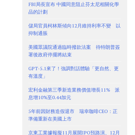
FBI局長宣布 中國同意阻止芬太尼相關化學
品的計劃
儲局官員柯林斯傾向12月維持利率不變 以
抑制通脹
美國眾議院通過臨時撥款法案 待特朗普簽
署後政府停擺將結束
GPT-5.1來了！強調對話體驗「更自然、更
有溫度」
宏利金融第三季新造業務價值增長11% 派
息增10%至0.44加元
5年前因財務造假退市 瑞幸咖啡CEO：正
準備重新在美國上市
京東工業據報擬11月展開IPO預路演、12月