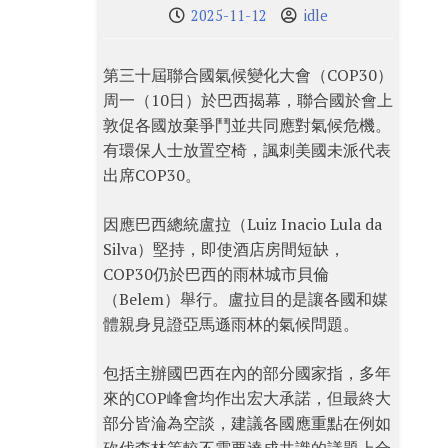
2025-11-12
idle
第三十屆聯合國氣候變化大會（COP30）
周一（10日）於巴西揭幕，聯合國於會上
敦促各國放棄爭鬥並共同應對氣候危機。
有環保人士放置空椅，諷刺美國未派代表
出席COP30。
因應巴西總統盧拉（Luiz Inacio Lula da
Silva）堅持，即使酒店房間短缺，
COP30仍於巴西的雨林城市貝倫
（Belem）舉行。盧拉目的是讓各國和媒
體親身見證亞馬遜雨林的氣候問題。
包括主辦國巴西在內的部分國家指，多年
來的COP峰會均作出宏大承諾，但最終大
部分皆淪為空談，建議各國應重點在例如