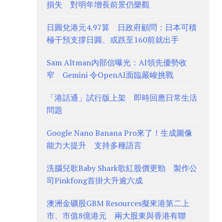
損失 對明年增長前景仍樂觀
日圓兌港元4.97算 日政府顧問：日本可積
極干預支撐日圓、或跌至160前就出手
Sam Altman內部信曝光：AI領先優勢收
窄 Gemini 令OpenAI面臨嚴峻挑戰
「港話通」試行版上架 即時回應日常生活
問題
Google Nano Banana Pro來了！生成圖像
能力大提升 支持多種語言
洗腦兒歌Baby Shark歌紅股價更勁 製作公
司Pinkfong首掛大升逾六成
澳洲金礦股GBM Resources擬來港第二上
市、市值8億港元 兩大股東與香港有聯