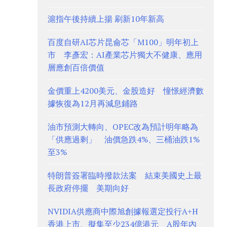
滬指午後持續上揚 刷新10年新高
百度自研AI芯片昆侖芯「M100」明年初上
市 李彥宏：AI產業芯片獨大不健康、應用
層應創百倍價值
金價重上4200美元、金股造好 憧憬經濟數
據恢復為12月再減息鋪路
油市預測大轉向、OPEC改為預計明年略為
「供應過剩」 油價急跌4%、三桶油跌1%
至3%
特朗普簽署臨時撥款法案 結束美國史上最
長政府停擺 美期向好
NVIDIA供應商中際旭創據報選定投行A+H
香港上市、擬集至少234億港元 A股年內