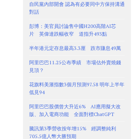
自民黨內部開會 認為有必要同中方保持溝通
對話
彭博：美官員討論售中國H200高階AI芯
片 英偉達跌幅收窄 道指升493點
半年港元定存息最高3.3厘 跌市賺息49萬
阿里巴巴11.25公布季績 市場估外賣燒錢
見頂？
花旗料美滙指數3個月預測97.58 明年上半年
低見94
阿里巴巴股價曾大升近6% AI應用擬大改
版、加入電商功能 全面對標ChatGPT
騰訊第3季營收按年增15% 經調整純利
705.5億人幣大勝預期