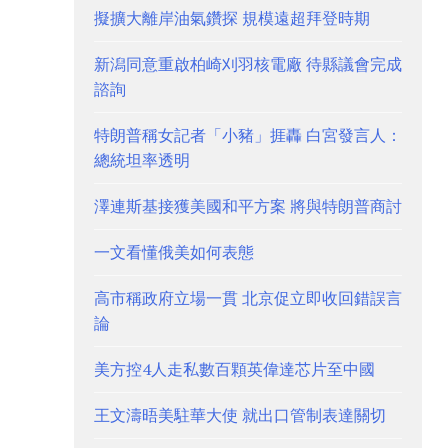
擬擴大離岸油氣鑽探 規模遠超拜登時期
新潟同意重啟柏崎刈羽核電廠 待縣議會完成
諮詢
特朗普稱女記者「小豬」捱轟 白宮發言人：
總統坦率透明
澤連斯基接獲美國和平方案 將與特朗普商討
一文看懂俄美如何表態
高市稱政府立場一貫 北京促立即收回錯誤言
論
美方控4人走私數百顆英偉達芯片至中國
王文濤晤美駐華大使 就出口管制表達關切