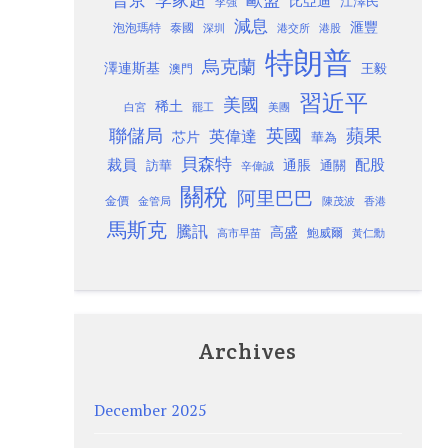
普京
李家超
比亞迪
江澤民
李強
減息
滙豐
泡泡瑪特
泰國
深圳
港股
港交所
特朗普
烏克蘭
澤連斯基
澳門
王毅
習近平
美國
稀土
白宮
罷工
美團
聯儲局
蘋果
英國
英偉達
芯片
華為
貝森特
裁員
配股
通脹
訪華
通關
辛偉誠
關稅
阿里巴巴
金價
金管局
香港
陳茂波
馬斯克
騰訊
高盛
高市早苗
鮑威爾
黃仁勳
Archives
December 2025