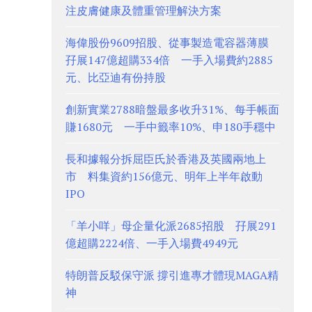
注皮膚健康及體重管理解決方案
海偉股份9609招股、從事製造電容器薄膜
孖展147億超購334倍 一手入場費約2885
元、比亞迪有份持股
創新實業2788暗盤最多收升31%、每手帳面
賺1680元 一手中籤率10%、申180手穩中
長和據報分拆屈臣氏於香港及英國兩地上
市 料集資約156億元、明年上半年啟動
IPO
「羊小咩」母企量化派2685招股 孖展291
億超購2224倍、一手入場費4949元
特朗普反駁保守派 撐引進專才體現MAGA精
神