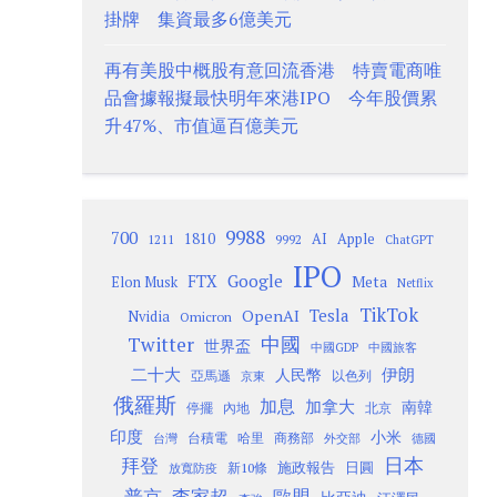
掛牌 集資最多6億美元
再有美股中概股有意回流香港 特賣電商唯
品會據報擬最快明年來港IPO 今年股價累
升47%、市值逼百億美元
9988
700
1810
AI
Apple
1211
9992
ChatGPT
IPO
Google
FTX
Meta
Elon Musk
Netflix
TikTok
Tesla
OpenAI
Nvidia
Omicron
Twitter
中國
世界盃
中國GDP
中國旅客
二十大
伊朗
人民幣
以色列
亞馬遜
京東
俄羅斯
加息
加拿大
南韓
內地
停擺
北京
印度
小米
台灣
台積電
哈里
商務部
外交部
德國
日本
拜登
施政報告
日圓
新10條
放寬防疫
歐盟