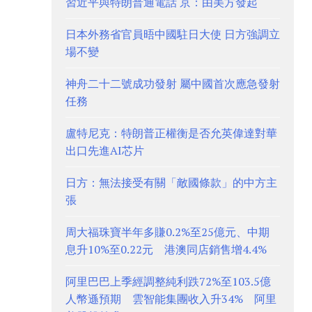
習近平與特朗普通電話 京：由美方發起
日本外務省官員晤中國駐日大使 日方強調立
場不變
神舟二十二號成功發射 屬中國首次應急發射
任務
盧特尼克：特朗普正權衡是否允英偉達對華
出口先進AI芯片
日方：無法接受有關「敵國條款」的中方主
張
周大福珠寶半年多賺0.2%至25億元、中期
息升10%至0.22元 港澳同店銷售增4.4%
阿里巴巴上季經調整純利跌72%至103.5億
人幣遜預期 雲智能集團收入升34% 阿里