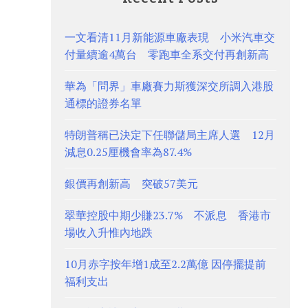
一文看清11月新能源車廠表現 小米汽車交
付量續逾4萬台 零跑車全系交付再創新高
華為「問界」車廠賽力斯獲深交所調入港股
通標的證券名單
特朗普稱已決定下任聯儲局主席人選 12月
減息0.25厘機會率為87.4%
銀價再創新高 突破57美元
翠華控股中期少賺23.7% 不派息 香港市
場收入升惟內地跌
10月赤字按年增1成至2.2萬億 因停擺提前
福利支出