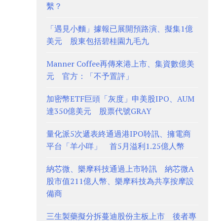
繫？
「遇見小麵」據報已展開預路演、擬集1億
美元 股東包括碧桂園九毛九
Manner Coffee再傳來港上市、集資數億美
元 官方：「不予置評」
加密幣ETF巨頭「灰度」申美股IPO、AUM
達350億美元 股票代號GRAY
量化派5次遞表終通過港IPO聆訊、擁電商
平台「羊小咩」 首5月溢利1.25億人幣
納芯微、樂摩科技通過上市聆訊 納芯微A
股市值211億人幣、樂摩科技為共享按摩設
備商
三生製藥擬分拆蔓迪股份主板上市 後者專