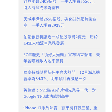
遇見小麵2408招股 一手入場費3556元、
引入海底撈等為基投
天域半導體2658招股、碳化硅外延片製造
商 一手入場費2929元
佑駕創新折讓近一成配股淨籌2億元 用於
L4無人物流車業務發展
57年歷史「頂好大光麵」宣布結束營運 去
年曾嘆難敵內地平價貨
哈塞特成儲局新任主席大熱門 12月減息機
會率為84.3%、明年預計再減息三次
英偉達：Nvidia AI芯片領先業界一代 對
Google TPU成功感到高興
iPhone 17系列熱賣 蘋果將打低三星、重