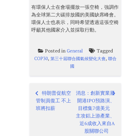
有環保人士在會場擺放一張空椅，強調作
為全球第二大碳排放國的美國缺席峰會。
環保人士也表示，同時希望透過這張空椅
呼籲其他國家介入並採取行動。
Posted in
Tagged
General
,
,
COP30
第三十屆聯合國氣候變化大會
聯合
國
特朗普促航空
消息：創新實業展
Post
管制員復工 不上
開港IPO預路演、
navigation
班將扣薪
目標集7億美元
主攻鋁上游產業、
近6成收入來自A
股關聯公司