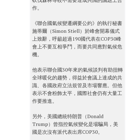
砍伐森林等較不需要達成共識的議題上合
作。
《聯合國氣候變遷綱要公約》的執行秘書
施蒂爾（Simon Stiell）於峰會開幕儀式
上致辭，呼籲超過190國代表在COP30峰
會上不要互相爭鬥，而要共同應對氣候危
機。
他表示聯合國30年來的氣候談判有助扭轉
全球暖化的趨勢，得益於會議上達成的共
識、各國政府立法規管及市場響應。但他
表示不會粉飾太平，國際社會仍有大量工
作要推進。
另外，美國總統特朗普（Donald
Trump）曾指控氣候變化是場騙局，美
國是次沒有派代表出席COP30。