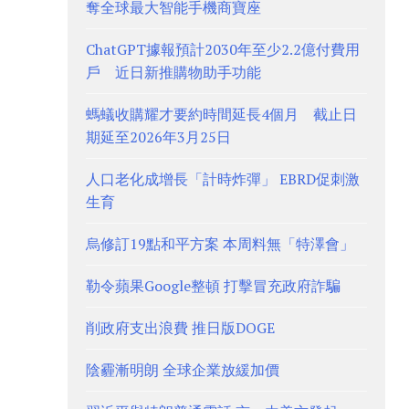
奪全球最大智能手機商寶座
ChatGPT據報預計2030年至少2.2億付費用
戶 近日新推購物助手功能
螞蟻收購耀才要約時間延長4個月 截止日
期延至2026年3月25日
人口老化成增長「計時炸彈」 EBRD促刺激
生育
烏修訂19點和平方案 本周料無「特澤會」
勒令蘋果Google整頓 打擊冒充政府詐騙
削政府支出浪費 推日版DOGE
陰霾漸明朗 全球企業放緩加價