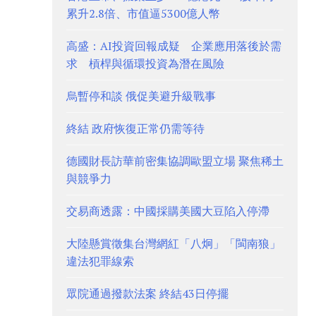
累升2.8倍、市值逼5300億人幣
高盛：AI投資回報成疑 企業應用落後於需
求 槓桿與循環投資為潛在風險
烏暫停和談 俄促美避升級戰事
終結 政府恢復正常仍需等待
德國財長訪華前密集協調歐盟立場 聚焦稀土
與競爭力
交易商透露：中國採購美國大豆陷入停滯
大陸懸賞徵集台灣網紅「八炯」「閩南狼」
違法犯罪線索
眾院通過撥款法案 終結43日停擺