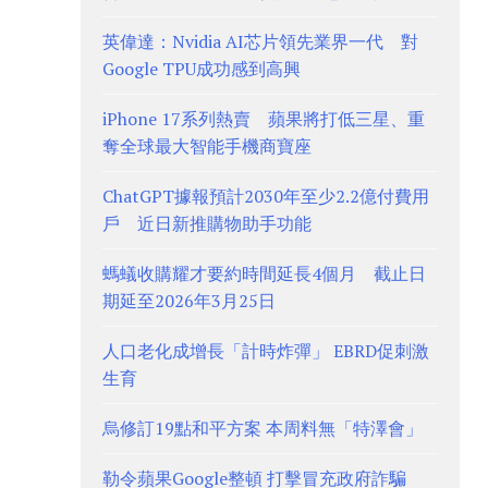
英偉達：Nvidia AI芯片領先業界一代 對
Google TPU成功感到高興
iPhone 17系列熱賣 蘋果將打低三星、重
奪全球最大智能手機商寶座
ChatGPT據報預計2030年至少2.2億付費用
戶 近日新推購物助手功能
螞蟻收購耀才要約時間延長4個月 截止日
期延至2026年3月25日
人口老化成增長「計時炸彈」 EBRD促刺激
生育
烏修訂19點和平方案 本周料無「特澤會」
勒令蘋果Google整頓 打擊冒充政府詐騙