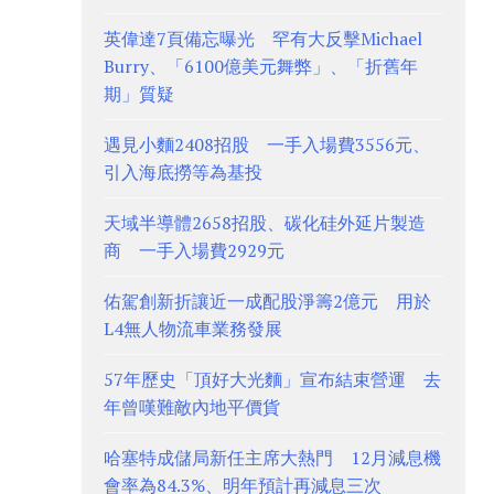
英偉達7頁備忘曝光 罕有大反擊Michael
Burry、「6100億美元舞弊」、「折舊年
期」質疑
遇見小麵2408招股 一手入場費3556元、
引入海底撈等為基投
天域半導體2658招股、碳化硅外延片製造
商 一手入場費2929元
佑駕創新折讓近一成配股淨籌2億元 用於
L4無人物流車業務發展
57年歷史「頂好大光麵」宣布結束營運 去
年曾嘆難敵內地平價貨
哈塞特成儲局新任主席大熱門 12月減息機
會率為84.3%、明年預計再減息三次