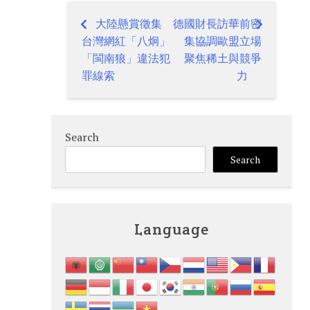
大陸懸賞徵集
德國財長訪華前密
Post
台灣網紅「八炯」
集協調歐盟立場
navigation
「閩南狼」違法犯
聚焦稀土與競爭
罪線索
力
Search
Search
Language