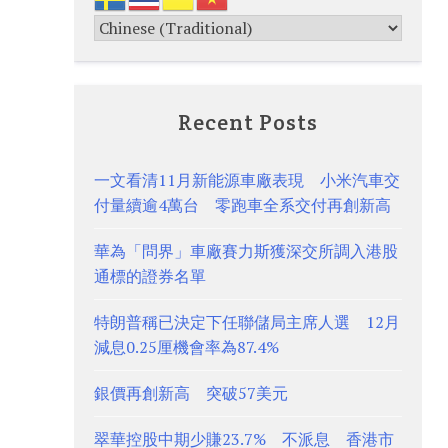
Recent Posts
一文看清11月新能源車廠表現 小米汽車交
付量續逾4萬台 零跑車全系交付再創新高
華為「問界」車廠賽力斯獲深交所調入港股
通標的證券名單
特朗普稱已決定下任聯儲局主席人選 12月
減息0.25厘機會率為87.4%
銀價再創新高 突破57美元
翠華控股中期少賺23.7% 不派息 香港市