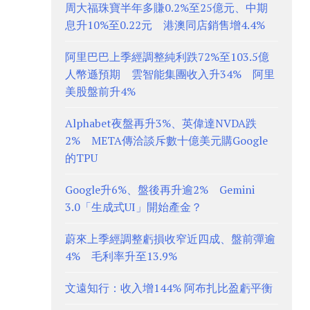
周大福珠寶半年多賺0.2%至25億元、中期
息升10%至0.22元 港澳同店銷售增4.4%
阿里巴巴上季經調整純利跌72%至103.5億
人幣遜預期 雲智能集團收入升34% 阿里
美股盤前升4%
Alphabet夜盤再升3%、英偉達NVDA跌
2% META傳洽談斥數十億美元購Google
的TPU
Google升6%、盤後再升逾2% Gemini
3.0「生成式UI」開始產金？
蔚來上季經調整虧損收窄近四成、盤前彈逾
4% 毛利率升至13.9%
文遠知行：收入增144% 阿布扎比盈虧平衡