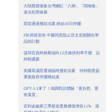
大陸懸賞徵集台灣網紅「八炯」「閩南狼」
違法犯罪線索
眾院通過撥款法案 終結43日停擺
FBI局長宣布 中國同意阻止芬太尼相關化學
品的計劃
儲局官員柯林斯傾向12月維持利率不變 以
抑制通脹
美國眾議院通過臨時撥款法案 待特朗普簽
署後政府停擺將結束
GPT-5.1來了！強調對話體驗「更自然、更
有溫度」
宏利金融第三季新造業務價值增長11% 派