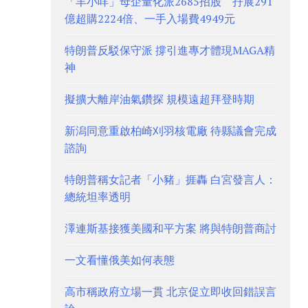
「羊小咩」母企量化派2685招股 孖展291
億超購2224倍、一手入場費4949元
特朗普反駁保守派 撐引進專才體現MAGA精
神
擬擴大離岸油氣鑽探 規模遠超拜登時期
新潟同意重啟柏崎刈羽核電廠 待縣議會完成
諮詢
特朗普稱女記者「小豬」捱轟 白宮發言人：
總統坦率透明
澤連斯基接獲美國和平方案 將與特朗普商討
一文看懂俄美如何表態
高市稱政府立場一貫 北京促立即收回錯誤言