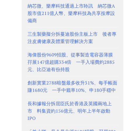
納芯微、樂摩科技通過上市聆訊 納芯微A
股市值211億人幣、樂摩科技為共享按摩設
備商
三生製藥擬分拆蔓迪股份主板上市 後者專
注皮膚健康及體重管理解決方案
海偉股份9609招股、從事製造電容器薄膜
孖展147億超購334倍 一手入場費約2885
元、比亞迪有份持股
創新實業2788暗盤最多收升31%、每手帳面
賺1680元 一手中籤率10%、申180手穩中
長和據報分拆屈臣氏於香港及英國兩地上
市 料集資約156億元、明年上半年啟動
IPO