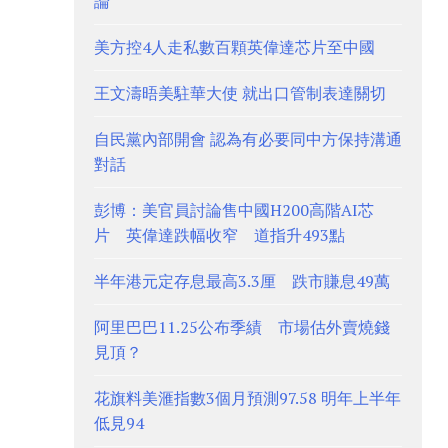
論
美方控4人走私數百顆英偉達芯片至中國
王文濤晤美駐華大使 就出口管制表達關切
自民黨內部開會 認為有必要同中方保持溝通
對話
彭博：美官員討論售中國H200高階AI芯
片 英偉達跌幅收窄 道指升493點
半年港元定存息最高3.3厘 跌市賺息49萬
阿里巴巴11.25公布季績 市場估外賣燒錢
見頂？
花旗料美滙指數3個月預測97.58 明年上半年
低見94