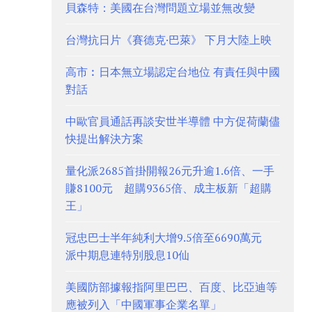
貝森特：美國在台灣問題立場並無改變
台灣抗日片《賽德克·巴萊》 下月大陸上映
高市︰日本無立場認定台地位 有責任與中國
對話
中歐官員通話再談安世半導體 中方促荷蘭儘
快提出解決方案
量化派2685首掛開報26元升逾1.6倍、一手
賺8100元 超購9365倍、成主板新「超購
王」
冠忠巴士半年純利大增9.5倍至6690萬元
派中期息連特別股息10仙
美國防部據報指阿里巴巴、百度、比亞迪等
應被列入「中國軍事企業名單」