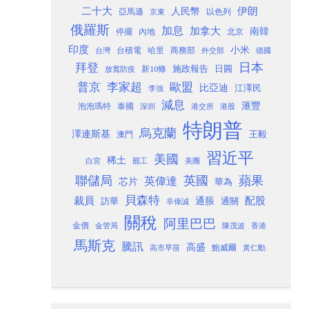
二十大
伊朗
人民幣
以色列
亞馬遜
京東
俄羅斯
加息
加拿大
南韓
內地
停擺
北京
印度
小米
台灣
台積電
哈里
商務部
外交部
德國
日本
拜登
施政報告
日圓
新10條
放寬防疫
歐盟
普京
李家超
比亞迪
江澤民
李強
減息
滙豐
泡泡瑪特
泰國
深圳
港股
港交所
特朗普
烏克蘭
澤連斯基
澳門
王毅
習近平
美國
稀土
白宮
罷工
美團
聯儲局
蘋果
英國
英偉達
芯片
華為
貝森特
裁員
配股
通脹
訪華
通關
辛偉誠
關稅
阿里巴巴
金價
金管局
香港
陳茂波
馬斯克
騰訊
高盛
高市早苗
鮑威爾
黃仁勳