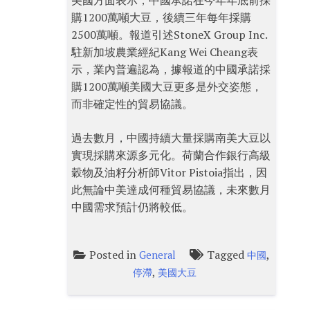
美國方面表示，中國承諾在今年年底前採
購1200萬噸大豆，後續三年每年採購
2500萬噸。報道引述StoneX Group Inc.
駐新加坡農業經紀Kang Wei Cheang表
示，業內普遍認為，據報道的中國承諾採
購1200萬噸美國大豆更多是外交姿態，
而非確定性的貿易協議。
過去數月，中國持續大量採購南美大豆以
實現採購來源多元化。荷蘭合作銀行高級
穀物及油籽分析師Vitor Pistoia指出，因
此無論中美達成何種貿易協議，未來數月
中國需求預計仍將較低。
Posted in
Tagged
,
General
中國
,
停滯
美國大豆