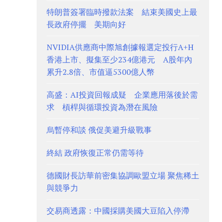
特朗普簽署臨時撥款法案 結束美國史上最
長政府停擺 美期向好
NVIDIA供應商中際旭創據報選定投行A+H
香港上市、擬集至少234億港元 A股年內
累升2.8倍、市值逼5300億人幣
高盛：AI投資回報成疑 企業應用落後於需
求 槓桿與循環投資為潛在風險
烏暫停和談 俄促美避升級戰事
終結 政府恢復正常仍需等待
德國財長訪華前密集協調歐盟立場 聚焦稀土
與競爭力
交易商透露：中國採購美國大豆陷入停滯