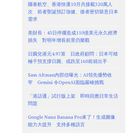
國泰航空、香港快運10月共接載320萬人
次 前者聖誕預訂強健、後者密切留意日本
需求
美財長：43日停擺造成110億美元永久經濟
損失 對明年增長前景仍樂觀
日圓兌港元4.97算 日政府顧問：日本可積
極干預支撐日圓、或跌至160前就出手
Sam Altman內部信曝光：AI領先優勢收
窄 Gemini 令OpenAI面臨嚴峻挑戰
「港話通」試行版上架 即時回應日常生活
問題
Google Nano Banana Pro來了！生成圖像
能力大提升 支持多種語言