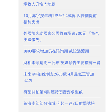
場收入升惟內地跌
10月赤字按年增1成至2.2萬億 因停擺提前
福利支出
外國旅客訪國家公園收費增逾700元 「符合
美國優先」
BNO要求增加仍在諮詢期 或設過渡期
財相李韻晴周三公布 英媒預告主要措施一覽
未來4年加稅削支2668億 4月最低工資加
4.1%
有望開拍第4集 應特朗普要求重啟
黃海南部部分海域 今起一連8日射擊試驗