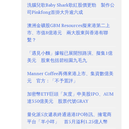
洗腦兒歌Baby Shark歌紅股價更勁 製作公
司Pinkfong首掛大升逾六成
澳洲金礦股GBM Resources擬來港第二上
市、市值8億港元 兩大股東與香港有聯
繫？
「遇見小麵」據報已展開預路演、擬集1億
美元 股東包括碧桂園九毛九
Manner Coffee再傳來港上市、集資數億美
元 官方：「不予置評」
加密幣ETF巨頭「灰度」申美股IPO、AUM
達350億美元 股票代號GRAY
量化派5次遞表終通過港IPO聆訊、擁電商
平台「羊小咩」 首5月溢利1.25億人幣