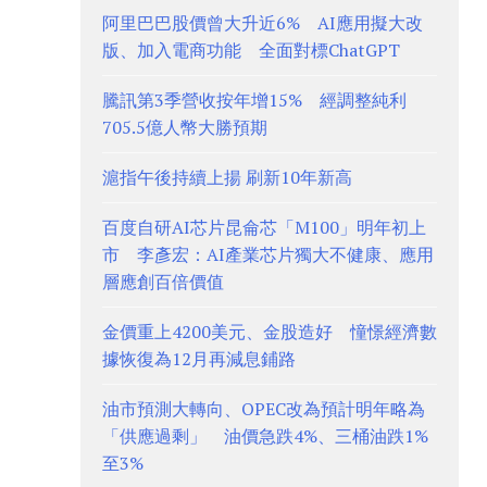
阿里巴巴股價曾大升近6% AI應用擬大改
版、加入電商功能 全面對標ChatGPT
騰訊第3季營收按年增15% 經調整純利
705.5億人幣大勝預期
滬指午後持續上揚 刷新10年新高
百度自研AI芯片昆侖芯「M100」明年初上
市 李彥宏：AI產業芯片獨大不健康、應用
層應創百倍價值
金價重上4200美元、金股造好 憧憬經濟數
據恢復為12月再減息鋪路
油市預測大轉向、OPEC改為預計明年略為
「供應過剩」 油價急跌4%、三桶油跌1%
至3%