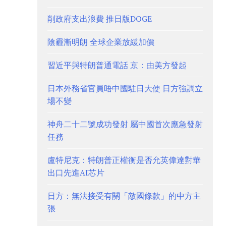
削政府支出浪費 推日版DOGE
陰霾漸明朗 全球企業放緩加價
習近平與特朗普通電話 京：由美方發起
日本外務省官員晤中國駐日大使 日方強調立
場不變
神舟二十二號成功發射 屬中國首次應急發射
任務
盧特尼克：特朗普正權衡是否允英偉達對華
出口先進AI芯片
日方：無法接受有關「敵國條款」的中方主
張