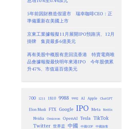
息增10%至0.44加元
5年前因財務造假退市 瑞幸咖啡CEO：正
準備重新在美國上市
京東工業據報擬11月展開IPO預路演、12月
掛牌 集資最多6億美元
再有美股中概股有意回流香港 特賣電商唯
品會據報擬最快明年來港IPO 今年股價累
升47%、市值逼百億美元
9988
700
1810
AI
Apple
1211
9992
ChatGPT
IPO
Google
FTX
Meta
Elon Musk
Netflix
TikTok
Tesla
OpenAI
Nvidia
Omicron
Twitter
中國
世界盃
中國GDP
中國旅客