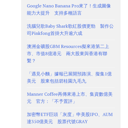
Google Nano Banana Pro來了！生成圖像
能力大提升 支持多種語言
洗腦兒歌Baby Shark歌紅股價更勁 製作公
司Pinkfong首掛大升逾六成
澳洲金礦股GBM Resources擬來港第二上
市、市值8億港元 兩大股東與香港有聯
繫？
「遇見小麵」據報已展開預路演、擬集1億
美元 股東包括碧桂園九毛九
Manner Coffee再傳來港上市、集資數億美
元 官方：「不予置評」
加密幣ETF巨頭「灰度」申美股IPO、AUM
達350億美元 股票代號GRAY