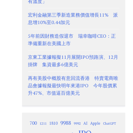
有溫度」
宏利金融第三季新造業務價值增長11% 派
息增10%至0.44加元
5年前因財務造假退市 瑞幸咖啡CEO：正
準備重新在美國上市
京東工業據報擬11月展開IPO預路演、12月
掛牌 集資最多6億美元
再有美股中概股有意回流香港 特賣電商唯
品會據報擬最快明年來港IPO 今年股價累
升47%、市值逼百億美元
9988
700
1810
AI
Apple
1211
9992
ChatGPT