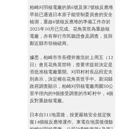
柏崎刈羽核電廠的第6號及第7號核反應堆
早前已通過日本原子能管制委員會的安全
檢測，重啟6號核反應堆的準備工作亦於
2025年10月已完成。花角英世為重啟核
電廠，亦有舉行市民聽證會及調查，並與
鄰近縣市領袖磋商。
據悉，柏崎市市長櫻井雅浩於上周五（12
日）會見花角英世時，曾要求提前決定是
否批准核電廠重開。刈羽村村長品田宏夫
則表示，決定權在花角英世手中。新潟縣
政府調查顯示，柏崎刈羽核電廠周圍30公
里半徑內的9個接受調查的市町村中，4個
反對重啟核電廠。
日本自311地震後，按更嚴格安全規定恢
復14個核反應堆運作。東電在地震後僅餘