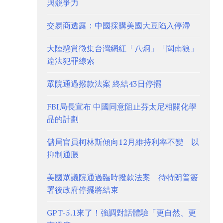
與競爭力
交易商透露：中國採購美國大豆陷入停滯
大陸懸賞徵集台灣網紅「八炯」「閩南狼」
違法犯罪線索
眾院通過撥款法案 終結43日停擺
FBI局長宣布 中國同意阻止芬太尼相關化學
品的計劃
儲局官員柯林斯傾向12月維持利率不變 以
抑制通脹
美國眾議院通過臨時撥款法案 待特朗普簽
署後政府停擺將結束
GPT-5.1來了！強調對話體驗「更自然、更