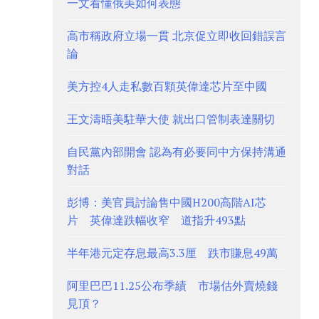
一文看懂俄美如何表態
高市稱政府立場一貫 北京促立即收回錯誤言
論
美方控4人走私數百顆英偉達芯片至中國
王文濤晤美駐華大使 就出口管制表達關切
自民黨內部開會 認為有必要同中方保持溝通
對話
彭博：美官員討論售中國H200高階AI芯
片 英偉達跌幅收窄 道指升493點
半年港元定存息最高3.3厘 跌市賺息49萬
阿里巴巴11.25公布季績 市場估外賣燒錢
見頂？