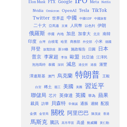
IPO
Google
FTX
Meta
Elon Musk
Netflix
TikTok
Tesla
OpenAI
Nvidia
Omicron
Twitter
中國
世界盃
中國GDP
中國旅客
二十大
伊朗
人民幣
以色列
亞馬遜
京東
俄羅斯
加息
加拿大
南韓
內地
停擺
北京
印度
小米
台灣
台積電
哈里
商務部
外交部
德國
日本
拜登
施政報告
日圓
新10條
放寬防疫
歐盟
普京
李家超
比亞迪
江澤民
李強
減息
滙豐
泡泡瑪特
泰國
深圳
港股
港交所
特朗普
烏克蘭
澤連斯基
澳門
王毅
習近平
美國
稀土
白宮
罷工
美團
聯儲局
蘋果
英國
英偉達
芯片
華為
貝森特
裁員
配股
通脹
訪華
通關
辛偉誠
關稅
阿里巴巴
金價
金管局
香港
陳茂波
馬斯克
騰訊
高盛
高市早苗
鮑威爾
黃仁勳