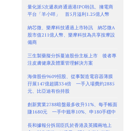
量化派5次遞表終通過港IPO聆訊、擁電商
平台「羊小咩」 首5月溢利1.25億人幣
納芯微、樂摩科技通過上市聆訊 納芯微A
股市值211億人幣、樂摩科技為共享按摩設
備商
三生製藥擬分拆蔓迪股份主板上市 後者專
注皮膚健康及體重管理解決方案
海偉股份9609招股、從事製造電容器薄膜
孖展147億超購334倍 一手入場費約2885
元、比亞迪有份持股
創新實業2788暗盤最多收升31%、每手帳面
賺1680元 一手中籤率10%、申180手穩中
長和據報分拆屈臣氏於香港及英國兩地上