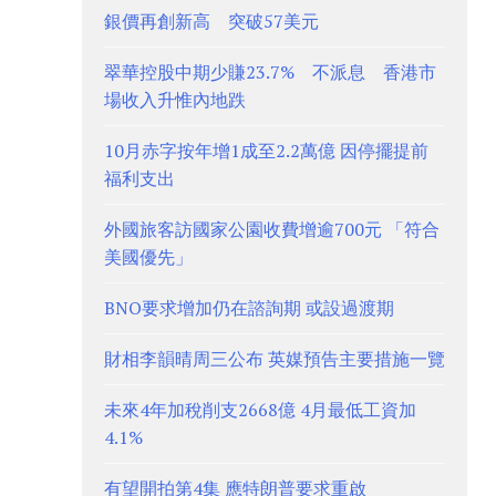
銀價再創新高 突破57美元
翠華控股中期少賺23.7% 不派息 香港市
場收入升惟內地跌
10月赤字按年增1成至2.2萬億 因停擺提前
福利支出
外國旅客訪國家公園收費增逾700元 「符合
美國優先」
BNO要求增加仍在諮詢期 或設過渡期
財相李韻晴周三公布 英媒預告主要措施一覽
未來4年加稅削支2668億 4月最低工資加
4.1%
有望開拍第4集 應特朗普要求重啟