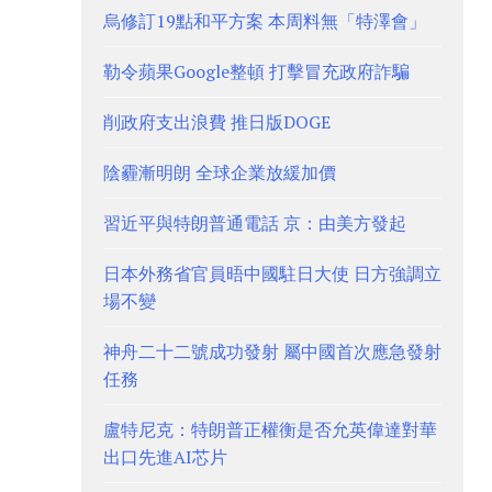
烏修訂19點和平方案 本周料無「特澤會」
勒令蘋果Google整頓 打擊冒充政府詐騙
削政府支出浪費 推日版DOGE
陰霾漸明朗 全球企業放緩加價
習近平與特朗普通電話 京：由美方發起
日本外務省官員晤中國駐日大使 日方強調立
場不變
神舟二十二號成功發射 屬中國首次應急發射
任務
盧特尼克：特朗普正權衡是否允英偉達對華
出口先進AI芯片