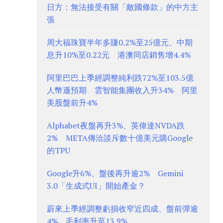
日方：無法接受有關「敵國條款」的中方主
張
周大福珠寶半年多賺0.2%至25億元、中期
息升10%至0.22元 港澳同店銷售增4.4%
阿里巴巴上季經調整純利跌72%至103.5億
人幣遜預期 雲智能集團收入升34% 阿里
美股盤前升4%
Alphabet夜盤再升3%、英偉達NVDA跌
2% META傳洽談斥數十億美元購Google
的TPU
Google升6%、盤後再升逾2% Gemini
3.0「生成式UI」開始產金？
蔚來上季經調整虧損收窄近四成、盤前彈逾
4% 毛利率升至13.9%