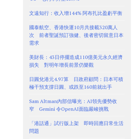
文遠知行：收入增144% 阿布扎比盈虧平衡
國泰航空、香港快運10月共接載320萬人
次 前者聖誕預訂強健、後者密切留意日本
需求
美財長：43日停擺造成110億美元永久經濟
損失 對明年增長前景仍樂觀
日圓兌港元4.97算 日政府顧問：日本可積
極干預支撐日圓、或跌至160前就出手
Sam Altman內部信曝光：AI領先優勢收
窄 Gemini 令OpenAI面臨嚴峻挑戰
「港話通」試行版上架 即時回應日常生活
問題