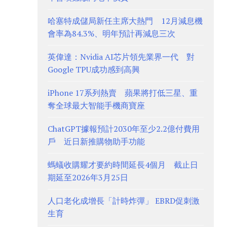
哈塞特成儲局新任主席大熱門 12月減息機
會率為84.3%、明年預計再減息三次
英偉達：Nvidia AI芯片領先業界一代 對
Google TPU成功感到高興
iPhone 17系列熱賣 蘋果將打低三星、重
奪全球最大智能手機商寶座
ChatGPT據報預計2030年至少2.2億付費用
戶 近日新推購物助手功能
螞蟻收購耀才要約時間延長4個月 截止日
期延至2026年3月25日
人口老化成增長「計時炸彈」 EBRD促刺激
生育