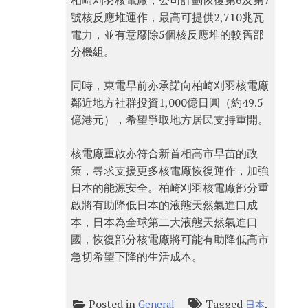
柏崎刈羽核電廠，公司計劃恢復第6及第7
號核反應堆運作，最高可提供2,710兆瓦
電力，並有意廢除5個核反應堆的較舊部
分機組。
同時，東電早前亦承諾向柏崎刈羽核電廠
鄰近地方社群投資1,000億日圓（約49.5
億港元），希望爭取地方居民支持重開。
核電廠重啟亦符合新首相高市早苗的政
策，尋求支援更多核電廠恢復運作，加強
日本的能源安全。柏崎刈羽核電廠部分重
啟將有助降低日本的液態天然氣進口成
本，日本為全球第二大液態天然氣進口
國，恢復部分核電廠將可能有助降低高市
急切希望下降的生活成本。
Posted in
Tagged
,
General
日本