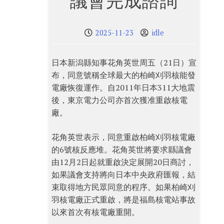
議會完成諮詢
2025-11-23
idle
日本新潟縣知事花角英世周五（21日）宣
布，同意號稱全球最大的柏崎刈羽核能發
電廠恢復運作。自2011年日本311大地震
後，東京電力公司亦首次獲准重啟核電
廠。
花角英世表示，同意重啟柏崎刈羽核電廠
的6號核反應堆。花角英世將要求縣議會
由12月2日起就重啟決定展開20日商討，
如果議會支持將向日本中央政府匯報，結
束取得地方民眾同意的程序。如果柏崎刈
羽核電廠正式重啟，將是福島核電站事故
以來首次有核電廠重開。