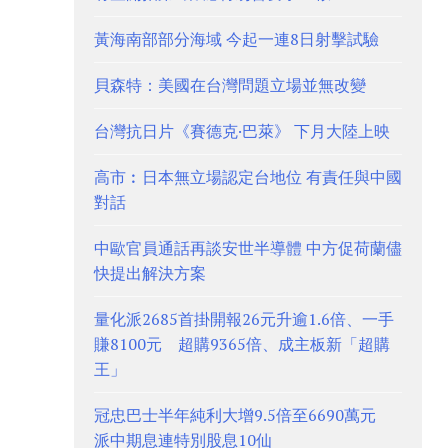
黃海南部部分海域 今起一連8日射擊試驗
貝森特：美國在台灣問題立場並無改變
台灣抗日片《賽德克·巴萊》 下月大陸上映
高市︰日本無立場認定台地位 有責任與中國
對話
中歐官員通話再談安世半導體 中方促荷蘭儘
快提出解決方案
量化派2685首掛開報26元升逾1.6倍、一手
賺8100元 超購9365倍、成主板新「超購
王」
冠忠巴士半年純利大增9.5倍至6690萬元
派中期息連特別股息10仙