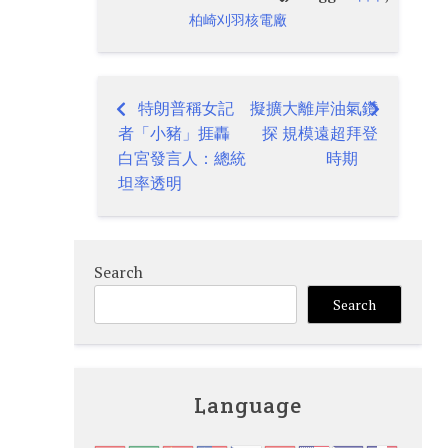
柏崎刈羽核電廠
特朗普稱女記
擬擴大離岸油氣鑽
Post
者「小豬」捱轟
探 規模遠超拜登
navigation
白宮發言人：總統
時期
坦率透明
Search
Search
Language