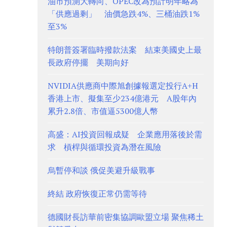
油市預測大轉向、OPEC改為預計明年略為
「供應過剩」 油價急跌4%、三桶油跌1%
至3%
特朗普簽署臨時撥款法案 結束美國史上最
長政府停擺 美期向好
NVIDIA供應商中際旭創據報選定投行A+H
香港上市、擬集至少234億港元 A股年內
累升2.8倍、市值逼5300億人幣
高盛：AI投資回報成疑 企業應用落後於需
求 槓桿與循環投資為潛在風險
烏暫停和談 俄促美避升級戰事
終結 政府恢復正常仍需等待
德國財長訪華前密集協調歐盟立場 聚焦稀土