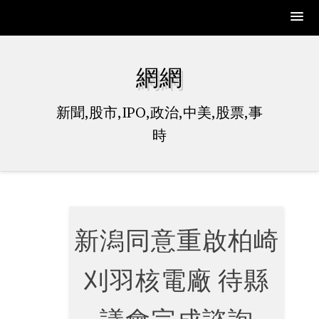
Skip
to
網網
content
新聞,股市,IPO,政治,中美,股票,事
時
新潟同意重啟柏崎
刈羽核電廠 待縣