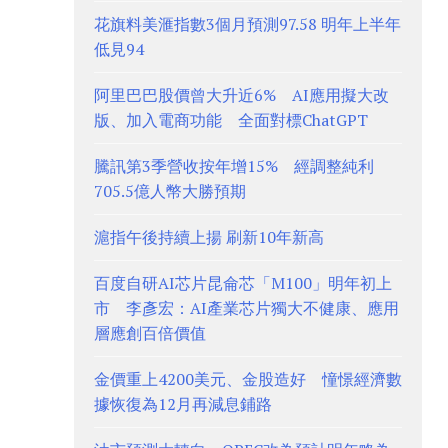
花旗料美滙指數3個月預測97.58 明年上半年
低見94
阿里巴巴股價曾大升近6% AI應用擬大改
版、加入電商功能 全面對標ChatGPT
騰訊第3季營收按年增15% 經調整純利
705.5億人幣大勝預期
滬指午後持續上揚 刷新10年新高
百度自研AI芯片昆侖芯「M100」明年初上
市 李彥宏：AI產業芯片獨大不健康、應用
層應創百倍價值
金價重上4200美元、金股造好 憧憬經濟數
據恢復為12月再減息鋪路