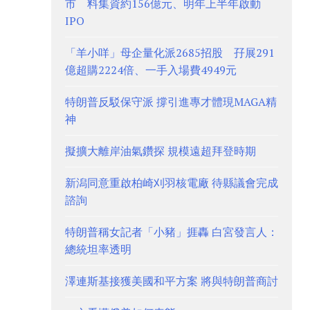
市 料集資約156億元、明年上半年啟動
IPO
「羊小咩」母企量化派2685招股 孖展291
億超購2224倍、一手入場費4949元
特朗普反駁保守派 撐引進專才體現MAGA精
神
擬擴大離岸油氣鑽探 規模遠超拜登時期
新潟同意重啟柏崎刈羽核電廠 待縣議會完成
諮詢
特朗普稱女記者「小豬」捱轟 白宮發言人：
總統坦率透明
澤連斯基接獲美國和平方案 將與特朗普商討