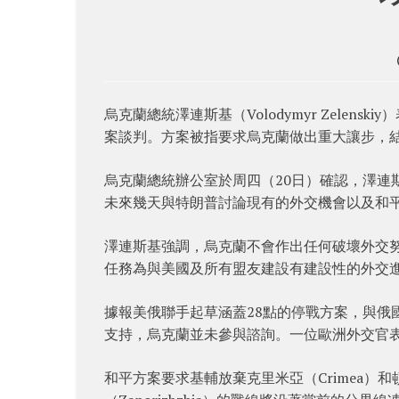
烏克蘭總統澤連斯基（Volodymyr Zelens
案談判。方案被指要求烏克蘭做出重大讓步，
烏克蘭總統辦公室於周四（20日）確認，澤連
未來幾天與特朗普討論現有的外交機會以及和
澤連斯基強調，烏克蘭不會作出任何破壞外交
任務為與美國及所有盟友建設有建設性的外交
據報美俄聯手起草涵蓋28點的停戰方案，與俄
支持，烏克蘭並未參與諮詢。一位歐洲外交官
和平方案要求基輔放棄克里米亞（Crimea）和頓