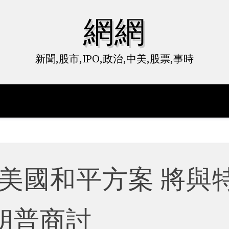
網網
新聞,股市,IPO,政治,中美,股票,事時
美國和平方案 將與
朗普商討