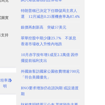
護烏克
特朗普稱已決定下任聯儲局主席人
選 12月減息0.25厘機會率為87.4%
試圖實
銀價再創新高 突破57美元
示支持
翠華控股中期少賺23.7% 不派息
。
香港市場收入升惟內地跌
10月赤字按年增1成至2.2萬億 因停
擺提前福利支出
外國旅客訪國家公園收費增逾700元
「符合美國優先」
統坦率透
明
BNO要求增加仍在諮詢期 或設過渡
期
財相李韻晴周三公布 英媒預告主要