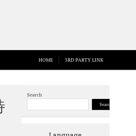
HOME
3RD PARTY LINK
Search
特
Search
Language