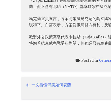
（Zaporizhzhia）的戰線將沿著當前的
蘭，但不會有北約（NATO）部隊駐紮在烏克
烏克蘭官員直言，方案將消滅烏克蘭的獨立國
現和平。白宮表示，方案對俄烏雙方有利，反
歐盟外交政策高級代表卡拉斯（Kaja Kall
特朗普結束俄烏戰爭的願望，但強調只有烏克
Posted in
Genera
一文看懂俄美如何表態
Post
navigation