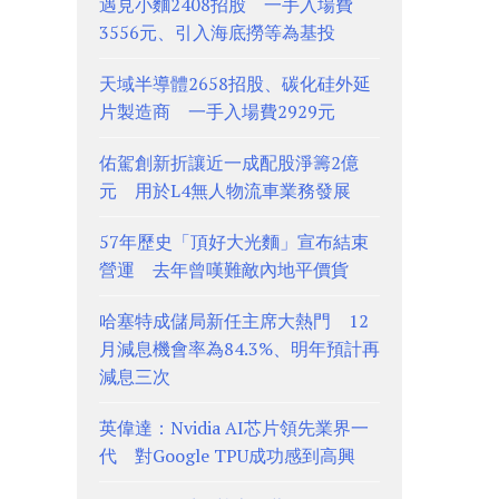
遇見小麵2408招股 一手入場費
3556元、引入海底撈等為基投
天域半導體2658招股、碳化硅外延
片製造商 一手入場費2929元
佑駕創新折讓近一成配股淨籌2億
元 用於L4無人物流車業務發展
57年歷史「頂好大光麵」宣布結束
營運 去年曾嘆難敵內地平價貨
哈塞特成儲局新任主席大熱門 12
月減息機會率為84.3%、明年預計再
減息三次
英偉達：Nvidia AI芯片領先業界一
代 對Google TPU成功感到高興