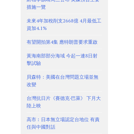
措施一覽
未來4年加稅削支2668億 4月最低工
資加4.1%
有望開拍第4集 應特朗普要求重啟
黃海南部部分海域 今起一連8日射
擊試驗
貝森特：美國在台灣問題立場並無
改變
台灣抗日片《賽德克·巴萊》 下月大
陸上映
高市︰日本無立場認定台地位 有責
任與中國對話