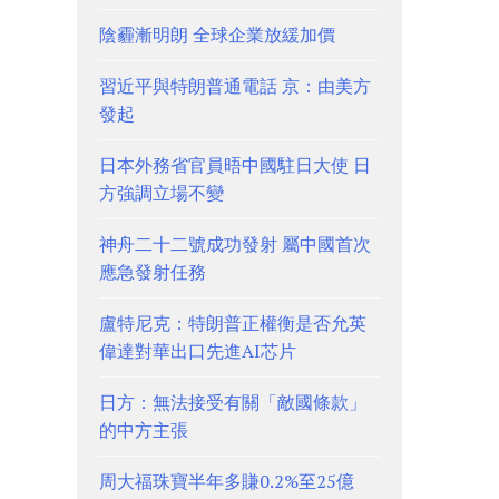
陰霾漸明朗 全球企業放緩加價
習近平與特朗普通電話 京：由美方
發起
日本外務省官員晤中國駐日大使 日
方強調立場不變
神舟二十二號成功發射 屬中國首次
應急發射任務
盧特尼克：特朗普正權衡是否允英
偉達對華出口先進AI芯片
日方：無法接受有關「敵國條款」
的中方主張
周大福珠寶半年多賺0.2%至25億