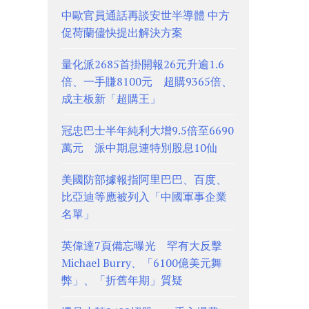
中歐官員通話再談安世半導體 中方
促荷蘭儘快提出解決方案
量化派2685首掛開報26元升逾1.6
倍、一手賺8100元 超購9365倍、
成主板新「超購王」
冠忠巴士半年純利大增9.5倍至6690
萬元 派中期息連特別股息10仙
美國防部據報指阿里巴巴、百度、
比亞迪等應被列入「中國軍事企業
名單」
英偉達7頁備忘曝光 罕有大反擊
Michael Burry、「6100億美元舞
弊」、「折舊年期」質疑