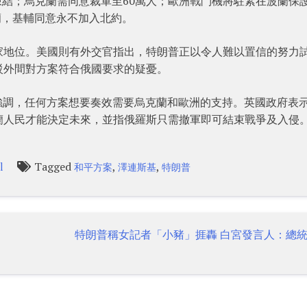
分界線凍結；烏克蘭需同意裁軍至60萬人；歐洲戰鬥機將駐紮在波蘭保
蘭，基輔同意永不加入北約。
家地位。美國則有外交官指出，特朗普正以令人難以置信的努力
駁外間對方案符合俄國要求的疑憂。
as）強調，任何方案想要奏效需要烏克蘭和歐洲的支持。英國政府表
蘭人民才能決定未來，並指俄羅斯只需撤軍即可結束戰爭及入侵
Tagged
,
,
l
和平方案
澤連斯基
特朗普
特朗普稱女記者「小豬」捱轟 白宮發言人：總