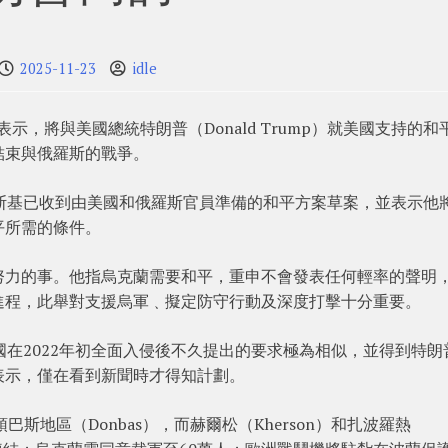
2025-11-23
idle
kiy）表示，將與美國總統特朗普（Donald Trump）就美國支持的和
結束與俄羅斯的戰爭。
斯基已收到由美國和俄羅斯官員準備的和平方案草案，並表示他
平所需的條件。
努力的事。他指烏克蘭需要和平，重申不會發表任何輕率的聲明
進程，此舉對支援烏軍﹑擬定防守行動及深度打擊十分重要。
國在2022年初全面入侵後不久提出的要求極為相似，並得到特朗
表示，僅在看到新聞時才得知計劃。
巴斯地區（Donbas），而赫爾松（Kherson）和扎波羅熱