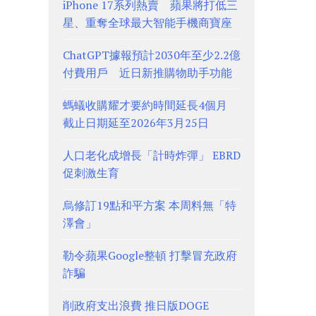
iPhone 17系列熱賣 蘋果將打低三
星、重奪全球最大智能手機商寶座
ChatGPT據報預計2030年至少2.2億
付費用戶 近日新推購物助手功能
螞蟻收購耀才要約時間延長4個月
截止日期延至2026年3月25日
人口老化成增長「計時炸彈」 EBRD
促刺激生育
烏修訂19點和平方案 本周料無「特
澤會」
勒令蘋果Google整頓 打擊冒充政府
詐騙
削政府支出浪費 推日版DOGE