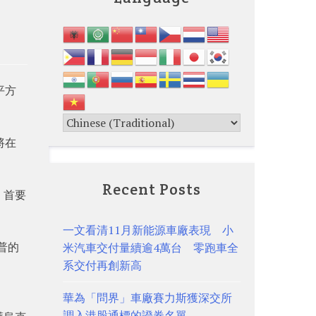
平方
將在
Recent Posts
，首要
一文看清11月新能源車廠表現 小
普的
米汽車交付量續逾4萬台 零跑車全
系交付再創新高
華為「問界」車廠賽力斯獲深交所
調入港股通標的證券名單