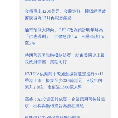
金價重上4200美元、金股造好 憧憬經濟數
據恢復為12月再減息鋪路
油市預測大轉向、OPEC改為預計明年略為
「供應過剩」 油價急跌4%、三桶油跌1%
至3%
特朗普簽署臨時撥款法案 結束美國史上最
長政府停擺 美期向好
NVIDIA供應商中際旭創據報選定投行A+H
香港上市、擬集至少234億港元 A股年內
累升2.8倍、市值逼5300億人幣
高盛：AI投資回報成疑 企業應用落後於需
求 槓桿與循環投資為潛在風險
烏暫停和談 俄促美避升級戰事