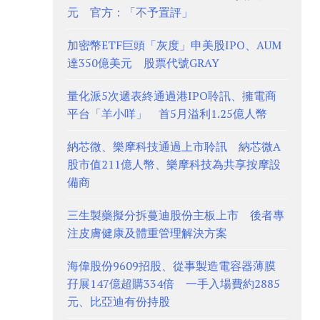
元 官方：「不予置評」
加密幣ETF巨頭「灰度」申美股IPO、AUM
達350億美元 股票代號GRAY
量化派5次遞表終通過港IPO聆訊、擁電商
平台「羊小咩」 首5月溢利1.25億人幣
納芯微、樂摩科技通過上市聆訊 納芯微A
股市值211億人幣、樂摩科技為共享按摩設
備商
三生製藥擬分拆蔓迪股份主板上市 後者專
注皮膚健康及體重管理解決方案
海偉股份9609招股、從事製造電容器薄膜
孖展147億超購334倍 一手入場費約2885
元、比亞迪有份持股