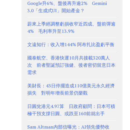
Google升6%、盤後再升逾2% Gemini
3.0「生成式UI」開始產金？
蔚來上季經調整虧損收窄近四成、盤前彈逾
4% 毛利率升至13.9%
文遠知行：收入增144% 阿布扎比盈虧平衡
國泰航空、香港快運10月共接載320萬人
次 前者聖誕預訂強健、後者密切留意日本
需求
美財長：43日停擺造成110億美元永久經濟
損失 對明年增長前景仍樂觀
日圓兌港元4.97算 日政府顧問：日本可積
極干預支撐日圓、或跌至160前就出手
Sam Altman內部信曝光：AI領先優勢收