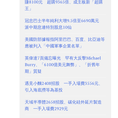
賺8100元 超購9365倍、成主板新「超購
王」
冠忠巴士半年純利大增9.5倍至6690萬元
派中期息連特別股息10仙
美國防部據報指阿里巴巴、百度、比亞迪等
應被列入「中國軍事企業名單」
英偉達7頁備忘曝光 罕有大反擊Michael
Burry、「6100億美元舞弊」、「折舊年
期」質疑
遇見小麵2408招股 一手入場費3556元、
引入海底撈等為基投
天域半導體2658招股、碳化硅外延片製造
商 一手入場費2929元