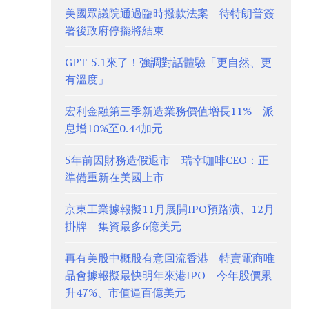
美國眾議院通過臨時撥款法案 待特朗普簽
署後政府停擺將結束
GPT-5.1來了！強調對話體驗「更自然、更
有溫度」
宏利金融第三季新造業務價值增長11% 派
息增10%至0.44加元
5年前因財務造假退市 瑞幸咖啡CEO：正
準備重新在美國上市
京東工業據報擬11月展開IPO預路演、12月
掛牌 集資最多6億美元
再有美股中概股有意回流香港 特賣電商唯
品會據報擬最快明年來港IPO 今年股價累
升47%、市值逼百億美元