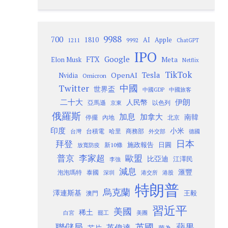
9988
700
1810
AI
Apple
1211
9992
ChatGPT
IPO
Google
FTX
Meta
Elon Musk
Netflix
TikTok
Tesla
OpenAI
Nvidia
Omicron
Twitter
中國
世界盃
中國GDP
中國旅客
二十大
伊朗
人民幣
以色列
亞馬遜
京東
俄羅斯
加息
加拿大
南韓
內地
停擺
北京
印度
小米
台灣
台積電
哈里
商務部
外交部
德國
日本
拜登
施政報告
日圓
新10條
放寬防疫
歐盟
普京
李家超
比亞迪
江澤民
李強
減息
滙豐
泡泡瑪特
泰國
深圳
港股
港交所
特朗普
烏克蘭
澤連斯基
澳門
王毅
習近平
美國
稀土
白宮
罷工
美團
聯儲局
蘋果
英國
英偉達
芯片