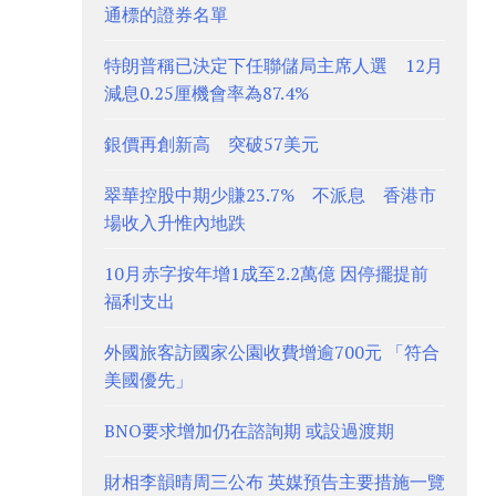
通標的證券名單
特朗普稱已決定下任聯儲局主席人選 12月
減息0.25厘機會率為87.4%
銀價再創新高 突破57美元
翠華控股中期少賺23.7% 不派息 香港市
場收入升惟內地跌
10月赤字按年增1成至2.2萬億 因停擺提前
福利支出
外國旅客訪國家公園收費增逾700元 「符合
美國優先」
BNO要求增加仍在諮詢期 或設過渡期
財相李韻晴周三公布 英媒預告主要措施一覽