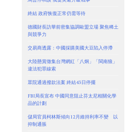
終結 政府恢復正常仍需等待
德國財長訪華前密集協調歐盟立場 聚焦稀土
與競爭力
交易商透露：中國採購美國大豆陷入停滯
大陸懸賞徵集台灣網紅「八炯」「閩南狼」
違法犯罪線索
眾院通過撥款法案 終結43日停擺
FBI局長宣布 中國同意阻止芬太尼相關化學
品的計劃
儲局官員柯林斯傾向12月維持利率不變 以
抑制通脹