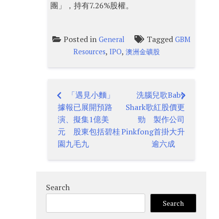
團」，持有7.26%股權。
Posted in
Tagged
General
GBM
,
,
Resources
IPO
澳洲金礦股
「遇見小麵」
洗腦兒歌Baby
Post
據報已展開預路
Shark歌紅股價更
navigation
演、擬集1億美
勁 製作公司
元 股東包括碧桂
Pinkfong首掛大升
園九毛九
逾六成
Search
Search