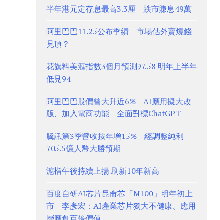
半年港元定存息最高3.3厘 跌市賺息49萬
阿里巴巴11.25公布季績 市場估外賣燒錢
見頂？
花旗料美滙指數3個月預測97.58 明年上半年
低見94
阿里巴巴股價曾大升近6% AI應用擬大改
版、加入電商功能 全面對標ChatGPT
騰訊第3季營收按年增15% 經調整純利
705.5億人幣大勝預期
滬指午後持續上揚 刷新10年新高
百度自研AI芯片昆侖芯「M100」明年初上
市 李彥宏：AI產業芯片獨大不健康、應用
層應創百倍價值