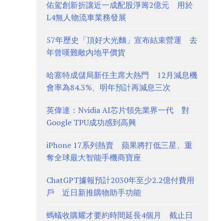
佑駕創新折讓近一成配股淨籌2億元 用於
L4無人物流車業務發展
57年歷史「頂好大光麵」宣布結束營運 去
年曾嘆難敵內地平價貨
哈塞特成儲局新任主席大熱門 12月減息機
會率為84.3%、明年預計再減息三次
英偉達：Nvidia AI芯片領先業界一代 對
Google TPU成功感到高興
iPhone 17系列熱賣 蘋果將打低三星、重
奪全球最大智能手機商寶座
ChatGPT據報預計2030年至少2.2億付費用
戶 近日新推購物助手功能
螞蟻收購耀才要約時間延長4個月 截止日