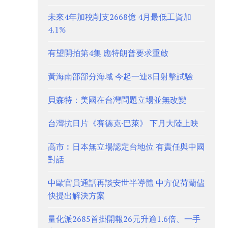
未來4年加稅削支2668億 4月最低工資加
4.1%
有望開拍第4集 應特朗普要求重啟
黃海南部部分海域 今起一連8日射擊試驗
貝森特：美國在台灣問題立場並無改變
台灣抗日片《賽德克·巴萊》 下月大陸上映
高市︰日本無立場認定台地位 有責任與中國
對話
中歐官員通話再談安世半導體 中方促荷蘭儘
快提出解決方案
量化派2685首掛開報26元升逾1.6倍、一手