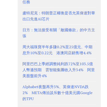
任務
盧特尼克：特朗普正權衡是否允英偉達對華
出口先進AI芯片
日方：無法接受有關「敵國條款」的中方主
張
周大福珠寶半年多賺0.2%至25億元、中期
息升10%至0.22元 港澳同店銷售增4.4%
阿里巴巴上季經調整純利跌72%至103.5億
人幣遜預期 雲智能集團收入升34% 阿里
美股盤前升4%
Alphabet夜盤再升3%、英偉達NVDA跌
2% META傳洽談斥數十億美元購Google
的TPU