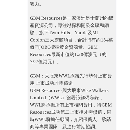
響力。
GBM Resources是一家澳洲昆士蘭州的礦
產資源公司，專注勘探和開發金礦和銅
礦，旗下Twin Hills、Yanda及Mt
Coolon三大旗艦項目，合計持有約184萬
盎司JORC標準黃金資源量。GBM
Resources最新市值約1.58億澳元（約
7.97億港元）。
GBM：大股東WWL承諾先行墊付上市費
用 上市成功才需償還
GBM Resources與大股東Wise Walkers
Limited（WWL）簽署諒解備忘錄，
WWL將承擔所有上市相關費用，待GBM
Resources成功第二上市後才需償還，同
時WWL將擔任顧問，介紹保薦人、承銷
商等專業團隊，及進行前期協調。