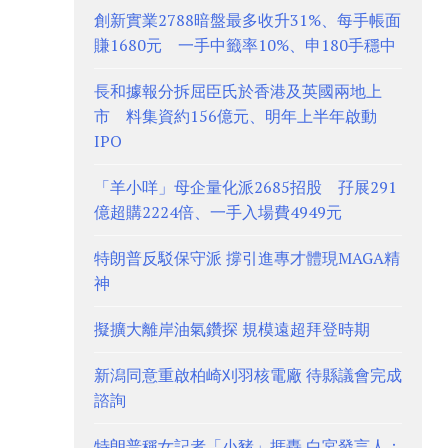
創新實業2788暗盤最多收升31%、每手帳面
賺1680元 一手中籤率10%、申180手穩中
長和據報分拆屈臣氏於香港及英國兩地上
市 料集資約156億元、明年上半年啟動
IPO
「羊小咩」母企量化派2685招股 孖展291
億超購2224倍、一手入場費4949元
特朗普反駁保守派 撐引進專才體現MAGA精
神
擬擴大離岸油氣鑽探 規模遠超拜登時期
新潟同意重啟柏崎刈羽核電廠 待縣議會完成
諮詢
特朗普稱女記者「小豬」捱轟 白宮發言人：