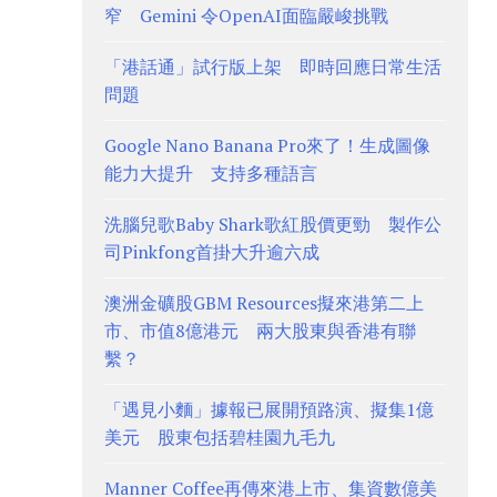
窄 Gemini 令OpenAI面臨嚴峻挑戰
「港話通」試行版上架 即時回應日常生活
問題
Google Nano Banana Pro來了！生成圖像
能力大提升 支持多種語言
洗腦兒歌Baby Shark歌紅股價更勁 製作公
司Pinkfong首掛大升逾六成
澳洲金礦股GBM Resources擬來港第二上
市、市值8億港元 兩大股東與香港有聯
繫？
「遇見小麵」據報已展開預路演、擬集1億
美元 股東包括碧桂園九毛九
Manner Coffee再傳來港上市、集資數億美