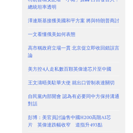
總統坦率透明
澤連斯基接獲美國和平方案 將與特朗普商討
一文看懂俄美如何表態
高市稱政府立場一貫 北京促立即收回錯誤言
論
美方控4人走私數百顆英偉達芯片至中國
王文濤晤美駐華大使 就出口管制表達關切
自民黨內部開會 認為有必要同中方保持溝通
對話
彭博：美官員討論售中國H200高階AI芯
片 英偉達跌幅收窄 道指升493點