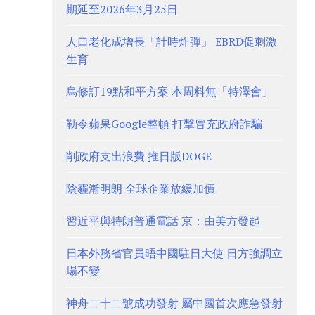
期延至2026年3月25日
人口老化成增長「計時炸彈」 EBRD促刺激
生育
烏修訂19點和平方案 本周料無「特澤會」
勒令蘋果Google整頓 打擊冒充政府詐騙
削政府支出浪費 推日版DOGE
陰霾漸明朗 全球企業放緩加價
習近平與特朗普通電話 京：由美方發起
日本外務省官員晤中國駐日大使 日方強調立
場不變
神舟二十二號成功發射 屬中國首次應急發射