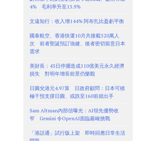
4% 毛利率升至13.9%
文遠知行：收入增144% 阿布扎比盈虧平衡
國泰航空、香港快運10月共接載320萬人
次 前者聖誕預訂強健、後者密切留意日本
需求
美財長：43日停擺造成110億美元永久經濟
損失 對明年增長前景仍樂觀
日圓兌港元4.97算 日政府顧問：日本可積
極干預支撐日圓、或跌至160前就出手
Sam Altman內部信曝光：AI領先優勢收
窄 Gemini 令OpenAI面臨嚴峻挑戰
「港話通」試行版上架 即時回應日常生活
問題