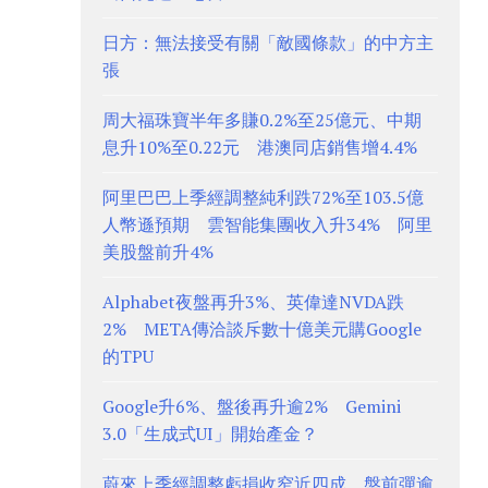
日方：無法接受有關「敵國條款」的中方主
張
周大福珠寶半年多賺0.2%至25億元、中期
息升10%至0.22元 港澳同店銷售增4.4%
阿里巴巴上季經調整純利跌72%至103.5億
人幣遜預期 雲智能集團收入升34% 阿里
美股盤前升4%
Alphabet夜盤再升3%、英偉達NVDA跌
2% META傳洽談斥數十億美元購Google
的TPU
Google升6%、盤後再升逾2% Gemini
3.0「生成式UI」開始產金？
蔚來上季經調整虧損收窄近四成、盤前彈逾