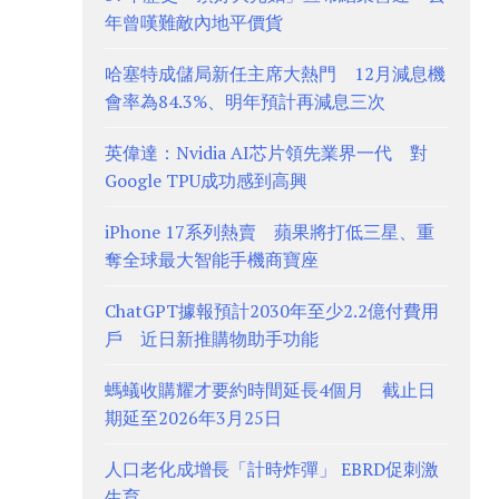
年曾嘆難敵內地平價貨
哈塞特成儲局新任主席大熱門 12月減息機
會率為84.3%、明年預計再減息三次
英偉達：Nvidia AI芯片領先業界一代 對
Google TPU成功感到高興
iPhone 17系列熱賣 蘋果將打低三星、重
奪全球最大智能手機商寶座
ChatGPT據報預計2030年至少2.2億付費用
戶 近日新推購物助手功能
螞蟻收購耀才要約時間延長4個月 截止日
期延至2026年3月25日
人口老化成增長「計時炸彈」 EBRD促刺激
生育