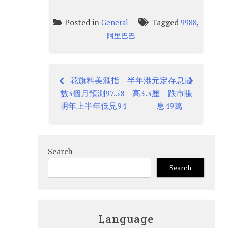
Posted in
Tagged
,
General
9988
阿里巴巴
花旗料美滙指
半年港元定存息最
Post
數3個月預測97.58
高3.3厘 跌市賺
navigation
明年上半年低見94
息49萬
Search
Search
Language