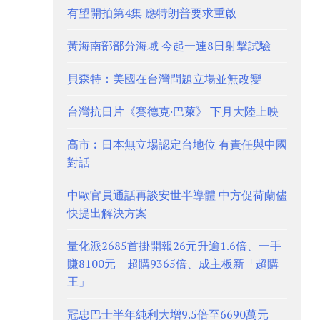
有望開拍第4集 應特朗普要求重啟
黃海南部部分海域 今起一連8日射擊試驗
貝森特：美國在台灣問題立場並無改變
台灣抗日片《賽德克·巴萊》 下月大陸上映
高市︰日本無立場認定台地位 有責任與中國
對話
中歐官員通話再談安世半導體 中方促荷蘭儘
快提出解決方案
量化派2685首掛開報26元升逾1.6倍、一手
賺8100元 超購9365倍、成主板新「超購
王」
冠忠巴士半年純利大增9.5倍至6690萬元