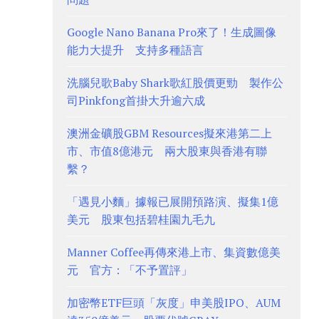
Google Nano Banana Pro來了！生成圖像
能力大提升 支持多種語言
洗腦兒歌Baby Shark歌紅股價更勁 製作公
司Pinkfong首掛大升逾六成
澳洲金礦股GBM Resources擬來港第二上
市、市值8億港元 兩大股東與香港有聯
繫？
「遇見小麵」據報已展開預路演、擬集1億
美元 股東包括碧桂園九毛九
Manner Coffee再傳來港上市、集資數億美
元 官方：「不予置評」
加密幣ETF巨頭「灰度」申美股IPO、AUM