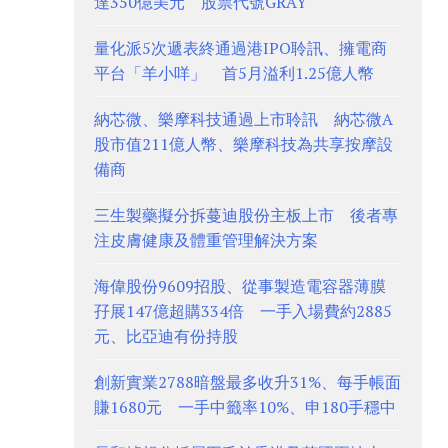
達350億美元 股票代號GRAY
量化派5次遞表終通過港IPO聆訊、擁電商
平台「羊小咩」 首5月溢利1.25億人幣
納芯微、樂摩科技通過上市聆訊 納芯微A
股市值211億人幣、樂摩科技為共享按摩設
備商
三生製藥擬分拆蔓迪股份主板上市 後者專
注皮膚健康及體重管理解決方案
海偉股份9609招股、從事製造電容器薄膜
孖展147億超購334倍 一手入場費約2885
元、比亞迪有份持股
創新實業2788暗盤最多收升31%、每手帳面
賺1680元 一手中籤率10%、申180手穩中