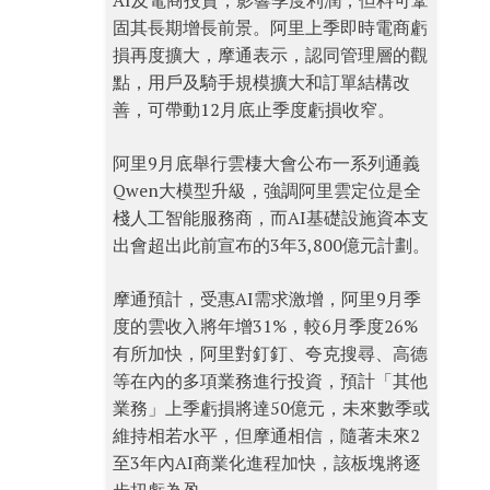
AI及電商投資，影響季度利潤，但料可鞏
固其長期增長前景。阿里上季即時電商虧
損再度擴大，摩通表示，認同管理層的觀
點，用戶及騎手規模擴大和訂單結構改
善，可帶動12月底止季度虧損收窄。
阿里9月底舉行雲棲大會公布一系列通義
Qwen大模型升級，強調阿里雲定位是全
棧人工智能服務商，而AI基礎設施資本支
出會超出此前宣布的3年3,800億元計劃。
摩通預計，受惠AI需求激增，阿里9月季
度的雲收入將年增31%，較6月季度26%
有所加快，阿里對釘釘、夸克搜尋、高德
等在內的多項業務進行投資，預計「其他
業務」上季虧損將達50億元，未來數季或
維持相若水平，但摩通相信，隨著未來2
至3年內AI商業化進程加快，該板塊將逐