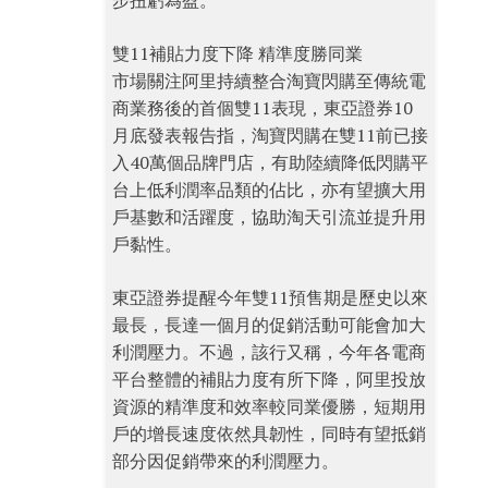
步扭虧為盈。
雙11補貼力度下降 精準度勝同業
市場關注阿里持續整合淘寶閃購至傳統電
商業務後的首個雙11表現，東亞證券10
月底發表報告指，淘寶閃購在雙11前已接
入40萬個品牌門店，有助陸續降低閃購平
台上低利潤率品類的佔比，亦有望擴大用
戶基數和活躍度，協助淘天引流並提升用
戶黏性。
東亞證券提醒今年雙11預售期是歷史以來
最長，長達一個月的促銷活動可能會加大
利潤壓力。不過，該行又稱，今年各電商
平台整體的補貼力度有所下降，阿里投放
資源的精準度和效率較同業優勝，短期用
戶的增長速度依然具韌性，同時有望抵銷
部分因促銷帶來的利潤壓力。