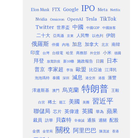
IPO
Google
FTX
Meta
Elon Musk
Netflix
TikTok
Tesla
OpenAI
Nvidia
Omicron
Twitter
中國
世界盃
中國GDP
中國旅客
二十大
伊朗
人民幣
以色列
亞馬遜
京東
俄羅斯
加息
加拿大
南韓
內地
停擺
北京
印度
小米
台灣
台積電
哈里
商務部
外交部
德國
日本
拜登
施政報告
日圓
新10條
放寬防疫
歐盟
普京
李家超
比亞迪
江澤民
李強
減息
滙豐
泡泡瑪特
泰國
深圳
港股
港交所
特朗普
烏克蘭
澤連斯基
澳門
王毅
習近平
美國
稀土
白宮
罷工
美團
聯儲局
蘋果
英國
英偉達
芯片
華為
貝森特
裁員
配股
通脹
訪華
通關
辛偉誠
關稅
阿里巴巴
金價
金管局
香港
陳茂波