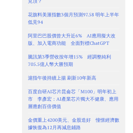
見頂？
花旗料美滙指數3個月預測97.58 明年上半年
低見94
阿里巴巴股價曾大升近6% AI應用擬大改
版、加入電商功能 全面對標ChatGPT
騰訊第3季營收按年增15% 經調整純利
705.5億人幣大勝預期
滬指午後持續上揚 刷新10年新高
百度自研AI芯片昆侖芯「M100」明年初上
市 李彥宏：AI產業芯片獨大不健康、應用
層應創百倍價值
金價重上4200美元、金股造好 憧憬經濟數
據恢復為12月再減息鋪路