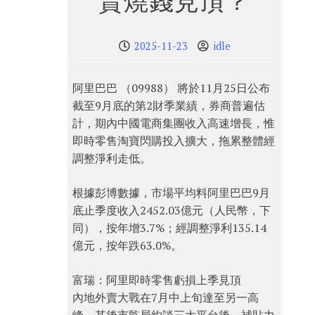
賣燒錢見頂？
2025-11-23
idle
阿里巴巴 （09988） 將於11月25日公布
截至9月底的第2財季業績，券商普遍估
計，期內中國電商集團收入高速增長，惟
即時零售淘寶閃購投入擴大，拖累整體經
調整淨利走低。
根據彭博數據，市場平均料阿里巴巴9月
底止季度收入2452.03億元（人民幣，下
同），按年增3.7%；經調整淨利135.14
億元，按年跌63.0%。
富瑞：阿里即時零售虧損上季見頂
內地外賣大戰在7月中上旬達至另一高