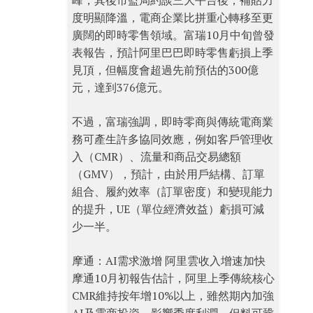
峰，其後市監局約談三大平台後，補貼力
度明顯降溫，電商企業比拼重心轉移至更
廣闊的即時零售領域。富瑞10月中旬曾發
表報告，預計阿里巴巴即時零售虧損上季
見頂，但幅度會超過先前預估的300億
元，達到376億元。
不過，富瑞強調，即時零商與傳統電商業
務可產生許多協同效應，例如客戶管理收
入（CMR）、流量和商品交易總額
（GMV），預計，由於用戶結構、訂單
組合、履約效率（訂單密度）和變現能力
的提升，UE（單位經濟效益）虧損可減
少一半。
摩通：AI需求激增 阿里雲收入增速加快
摩通10月初報告估計，阿里上季傳統核心
CMR維持按年增10%以上，雖然期內加強