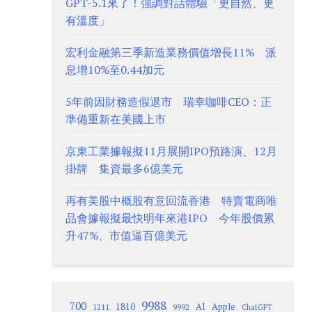
GPT-5.1來了！強調對話體驗「更自然、更
有溫度」
宏利金融第三季新造業務價值增長11% 派
息增10%至0.44加元
5年前因財務造假退市 瑞幸咖啡CEO：正
準備重新在美國上市
京東工業據報擬11月展開IPO預路演、12月
掛牌 集資最多6億美元
再有美股中概股有意回流香港 特賣電商唯
品會據報擬最快明年來港IPO 今年股價累
升47%、市值逼百億美元
9988
700
1810
AI
Apple
1211
9992
ChatGPT