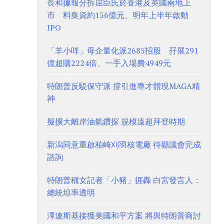
長和據報分拆屈臣氏於香港及英國兩地上
市 料集資約156億元、明年上半年啟動
IPO
「羊小咩」母企量化派2685招股 孖展291
億超購2224倍、一手入場費4949元
特朗普反駁保守派 撐引進專才體現MAGA精
神
擬擴大離岸油氣鑽探 規模遠超拜登時期
新潟同意重啟柏崎刈羽核電廠 待縣議會完成
諮詢
特朗普稱女記者「小豬」捱轟 白宮發言人：
總統坦率透明
澤連斯基接獲美國和平方案 將與特朗普商討