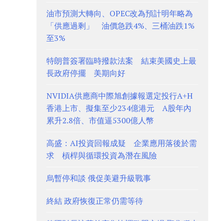
油市預測大轉向、OPEC改為預計明年略為
「供應過剩」 油價急跌4%、三桶油跌1%
至3%
特朗普簽署臨時撥款法案 結束美國史上最
長政府停擺 美期向好
NVIDIA供應商中際旭創據報選定投行A+H
香港上市、擬集至少234億港元 A股年內
累升2.8倍、市值逼5300億人幣
高盛：AI投資回報成疑 企業應用落後於需
求 槓桿與循環投資為潛在風險
烏暫停和談 俄促美避升級戰事
終結 政府恢復正常仍需等待