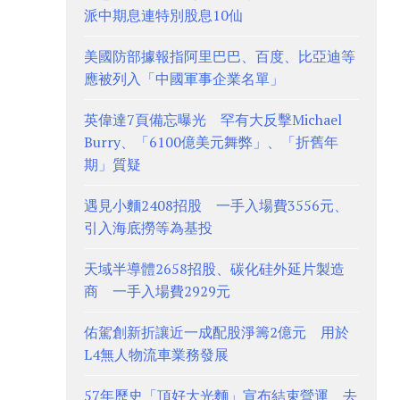
派中期息連特別股息10仙
美國防部據報指阿里巴巴、百度、比亞迪等
應被列入「中國軍事企業名單」
英偉達7頁備忘曝光 罕有大反擊Michael
Burry、「6100億美元舞弊」、「折舊年
期」質疑
遇見小麵2408招股 一手入場費3556元、
引入海底撈等為基投
天域半導體2658招股、碳化硅外延片製造
商 一手入場費2929元
佑駕創新折讓近一成配股淨籌2億元 用於
L4無人物流車業務發展
57年歷史「頂好大光麵」宣布結束營運 去