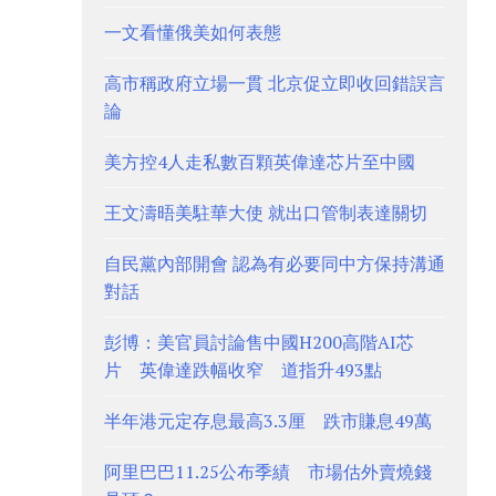
一文看懂俄美如何表態
高市稱政府立場一貫 北京促立即收回錯誤言
論
美方控4人走私數百顆英偉達芯片至中國
王文濤晤美駐華大使 就出口管制表達關切
自民黨內部開會 認為有必要同中方保持溝通
對話
彭博：美官員討論售中國H200高階AI芯
片 英偉達跌幅收窄 道指升493點
半年港元定存息最高3.3厘 跌市賺息49萬
阿里巴巴11.25公布季績 市場估外賣燒錢