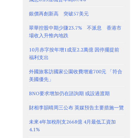
銀價再創新高 突破57美元
翠華控股中期少賺23.7% 不派息 香港市
場收入升惟內地跌
10月赤字按年增1成至2.2萬億 因停擺提前
福利支出
外國旅客訪國家公園收費增逾700元 「符合
美國優先」
BNO要求增加仍在諮詢期 或設過渡期
財相李韻晴周三公布 英媒預告主要措施一覽
未來4年加稅削支2668億 4月最低工資加
4.1%