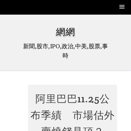
Skip
to
網網
content
新聞,股市,IPO,政治,中美,股票,事
時
阿里巴巴11.25公
布季績 市場估外