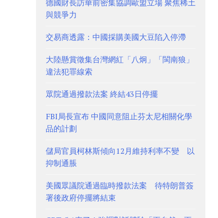
德國財長訪華前密集協調歐盟立場 聚焦稀土
與競爭力
交易商透露：中國採購美國大豆陷入停滯
大陸懸賞徵集台灣網紅「八炯」「閩南狼」
違法犯罪線索
眾院通過撥款法案 終結43日停擺
FBI局長宣布 中國同意阻止芬太尼相關化學
品的計劃
儲局官員柯林斯傾向12月維持利率不變 以
抑制通脹
美國眾議院通過臨時撥款法案 待特朗普簽
署後政府停擺將結束