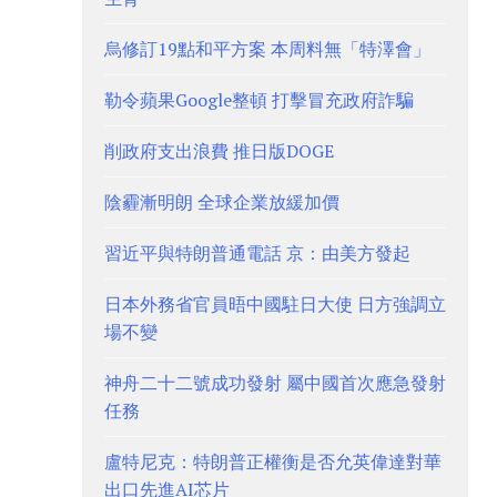
烏修訂19點和平方案 本周料無「特澤會」
勒令蘋果Google整頓 打擊冒充政府詐騙
削政府支出浪費 推日版DOGE
陰霾漸明朗 全球企業放緩加價
習近平與特朗普通電話 京：由美方發起
日本外務省官員晤中國駐日大使 日方強調立
場不變
神舟二十二號成功發射 屬中國首次應急發射
任務
盧特尼克：特朗普正權衡是否允英偉達對華
出口先進AI芯片