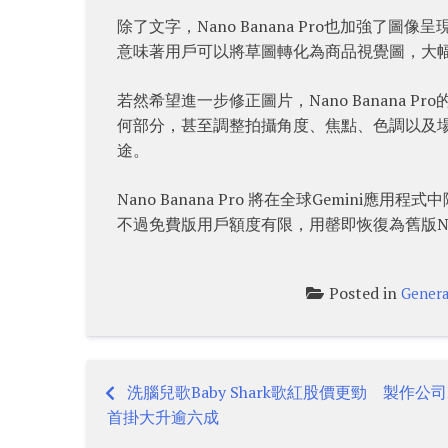
除了文字，Nano Banana Pro也加強了
意味著用戶可以將草圖轉化為商品視覺圖，大
若然希望進一步修正圖片，Nano Banana
何部分，甚至調整拍攝角度、焦點、色調以及
途。
Nano Banana Pro 將在全球Gemini應
不過免費版用戶額度有限，用罄即恢復為舊版Nano
Posted in
Genera
洗腦兒歌Baby Shark歌紅股價更勁 製作公司Pi
Post
首掛大升逾六成