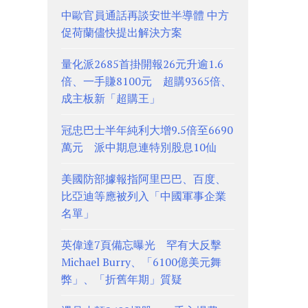
中歐官員通話再談安世半導體 中方
促荷蘭儘快提出解決方案
量化派2685首掛開報26元升逾1.6
倍、一手賺8100元 超購9365倍、
成主板新「超購王」
冠忠巴士半年純利大增9.5倍至6690
萬元 派中期息連特別股息10仙
美國防部據報指阿里巴巴、百度、
比亞迪等應被列入「中國軍事企業
名單」
英偉達7頁備忘曝光 罕有大反擊
Michael Burry、「6100億美元舞
弊」、「折舊年期」質疑