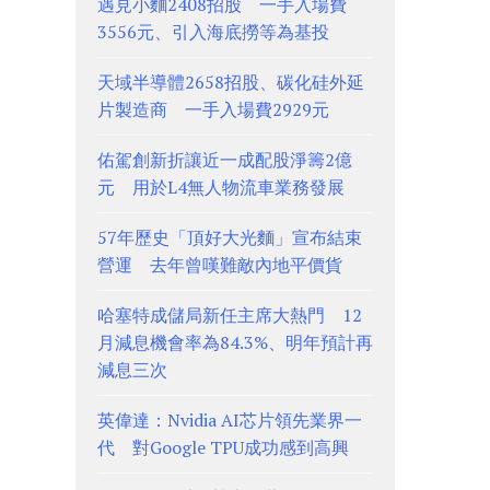
遇見小麵2408招股 一手入場費
3556元、引入海底撈等為基投
天域半導體2658招股、碳化硅外延
片製造商 一手入場費2929元
佑駕創新折讓近一成配股淨籌2億
元 用於L4無人物流車業務發展
57年歷史「頂好大光麵」宣布結束
營運 去年曾嘆難敵內地平價貨
哈塞特成儲局新任主席大熱門 12
月減息機會率為84.3%、明年預計再
減息三次
英偉達：Nvidia AI芯片領先業界一
代 對Google TPU成功感到高興