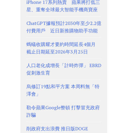
iPhone 17系列熱賣 蘋果將打低三
星、重奪全球最大智能手機商寶座
ChatGPT據報預計2030年至少2.2億
付費用戶 近日新推購物助手功能
螞蟻收購耀才要約時間延長4個月
截止日期延至2026年3月25日
人口老化成增長「計時炸彈」 EBRD
促刺激生育
烏修訂19點和平方案 本周料無「特
澤會」
勒令蘋果Google整頓 打擊冒充政府
詐騙
削政府支出浪費 推日版DOGE