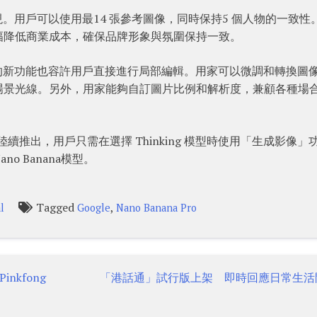
圖像呈現。用戶可以使用最14 張參考圖像，同時保持5 個人物的一致性
幅降低商業成本，確保品牌形象與氛圍保持一致。
 Pro的新功能也容許用戶直接進行局部編輯。用家可以微調和轉換圖
場景光線。另外，用家能夠自訂圖片比例和解析度，兼顧各種場
用程式中陸續推出，用戶只需在選擇 Thinking 模型時使用「生成影像」
 Banana模型。
Tagged
,
l
Google
Nano Banana Pro
nkfong
「港話通」試行版上架 即時回應日常生活