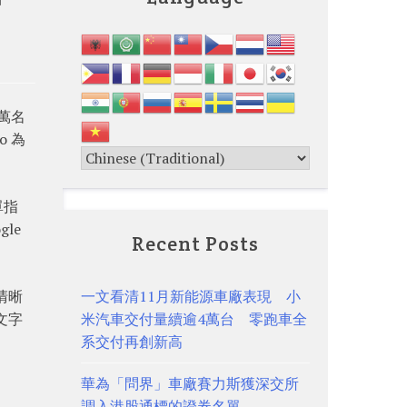
千萬名
o 為
單指
le
Recent Posts
清晰
一文看清11月新能源車廠表現 小
文字
米汽車交付量續逾4萬台 零跑車全
系交付再創新高
華為「問界」車廠賽力斯獲深交所
調入港股通標的證券名單