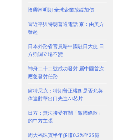
陰霾漸明朗 全球企業放緩加價
習近平與特朗普通電話 京：由美方
發起
日本外務省官員晤中國駐日大使 日
方強調立場不變
神舟二十二號成功發射 屬中國首次
應急發射任務
盧特尼克：特朗普正權衡是否允英
偉達對華出口先進AI芯片
日方：無法接受有關「敵國條款」
的中方主張
周大福珠寶半年多賺0.2%至25億