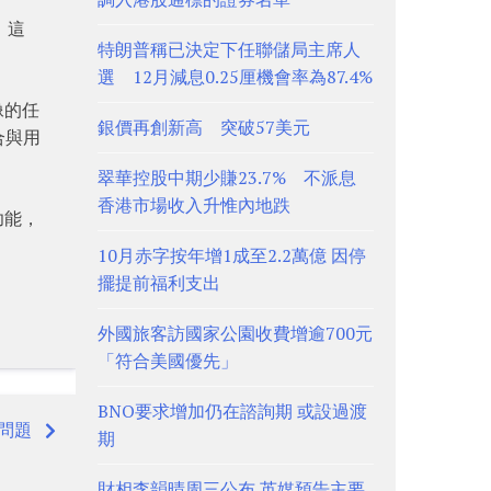
。這
特朗普稱已決定下任聯儲局主席人
選 12月減息0.25厘機會率為87.4%
像的任
銀價再創新高 突破57美元
合與用
翠華控股中期少賺23.7% 不派息
香港市場收入升惟內地跌
功能，
10月赤字按年增1成至2.2萬億 因停
擺提前福利支出
外國旅客訪國家公園收費增逾700元
「符合美國優先」
BNO要求增加仍在諮詢期 或設過渡
問題
期
財相李韻晴周三公布 英媒預告主要