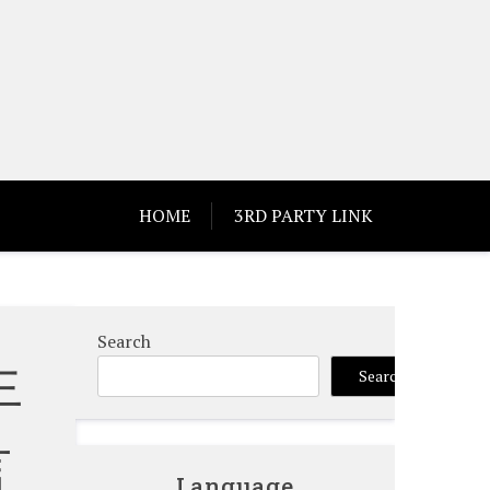
HOME
3RD PARTY LINK
Search
生
Search
言
Language