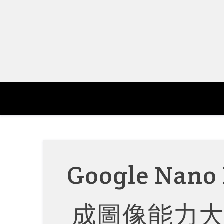
Skip
to
content
Google Nan
成圖像能力