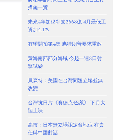
措施一覽
未來4年加稅削支2668億 4月最低工
資加4.1%
有望開拍第4集 應特朗普要求重啟
黃海南部部分海域 今起一連8日射
擊試驗
貝森特：美國在台灣問題立場並無
改變
台灣抗日片《賽德克·巴萊》 下月大
陸上映
高市︰日本無立場認定台地位 有責
任與中國對話