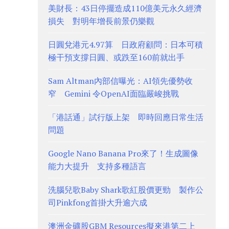
美財長：43日停擺造成110億美元永久經濟
損失 對明年增長前景仍樂觀
日圓兌港元4.97算 日政府顧問：日本可積
極干預支撐日圓、或跌至160前就出手
Sam Altman內部信曝光：AI領先優勢收
窄 Gemini 令OpenAI面臨嚴峻挑戰
「港話通」試行版上架 即時回應日常生活
問題
Google Nano Banana Pro來了！生成圖像
能力大提升 支持多種語言
洗腦兒歌Baby Shark歌紅股價更勁 製作公
司Pinkfong首掛大升逾六成
澳洲金礦股GBM Resources擬來港第二上