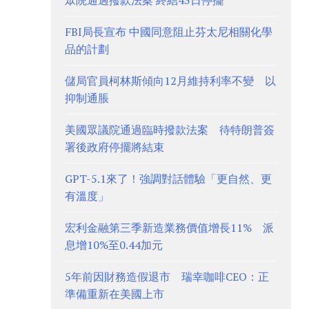
眾院通過撥款法案 終結43日停擺
FBI局長宣布 中國同意阻止芬太尼相關化學
品的計劃
儲局官員柯林斯傾向12月維持利率不變 以
抑制通脹
美國眾議院通過臨時撥款法案 待特朗普簽
署後政府停擺將結束
GPT-5.1來了！強調對話體驗「更自然、更
有溫度」
宏利金融第三季新造業務價值增長11% 派
息增10%至0.44加元
5年前因財務造假退市 瑞幸咖啡CEO：正
準備重新在美國上市