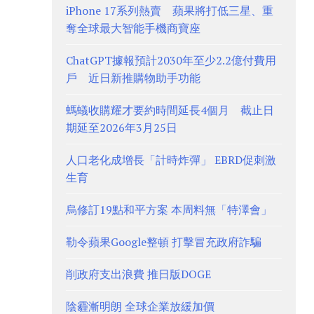
iPhone 17系列熱賣 蘋果將打低三星、重
奪全球最大智能手機商寶座
ChatGPT據報預計2030年至少2.2億付費用
戶 近日新推購物助手功能
螞蟻收購耀才要約時間延長4個月 截止日
期延至2026年3月25日
人口老化成增長「計時炸彈」 EBRD促刺激
生育
烏修訂19點和平方案 本周料無「特澤會」
勒令蘋果Google整頓 打擊冒充政府詐騙
削政府支出浪費 推日版DOGE
陰霾漸明朗 全球企業放緩加價