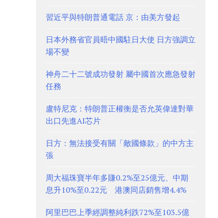
習近平與特朗普通電話 京：由美方發起
日本外務省官員晤中國駐日大使 日方強調立
場不變
神舟二十二號成功發射 屬中國首次應急發射
任務
盧特尼克：特朗普正權衡是否允英偉達對華
出口先進AI芯片
日方：無法接受有關「敵國條款」的中方主
張
周大福珠寶半年多賺0.2%至25億元、中期
息升10%至0.22元 港澳同店銷售增4.4%
阿里巴巴上季經調整純利跌72%至103.5億