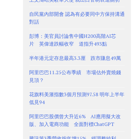
自民黨內部開會 認為有必要同中方保持溝通
對話
彭博：美官員討論售中國H200高階AI芯
片 英偉達跌幅收窄 道指升493點
半年港元定存息最高3.3厘 跌市賺息49萬
阿里巴巴11.25公布季績 市場估外賣燒錢
見頂？
花旗料美滙指數3個月預測97.58 明年上半年
低見94
阿里巴巴股價曾大升近6% AI應用擬大改
版、加入電商功能 全面對標ChatGPT
騰訊第3季營收按年增15% 經調整純利