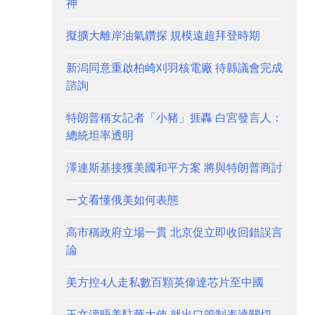
神
擬擴大離岸油氣鑽探 規模遠超拜登時期
新潟同意重啟柏崎刈羽核電廠 待縣議會完成
諮詢
特朗普稱女記者「小豬」捱轟 白宮發言人：
總統坦率透明
澤連斯基接獲美國和平方案 將與特朗普商討
一文看懂俄美如何表態
高市稱政府立場一貫 北京促立即收回錯誤言
論
美方控4人走私數百顆英偉達芯片至中國
王文濤晤美駐華大使 就出口管制表達關切