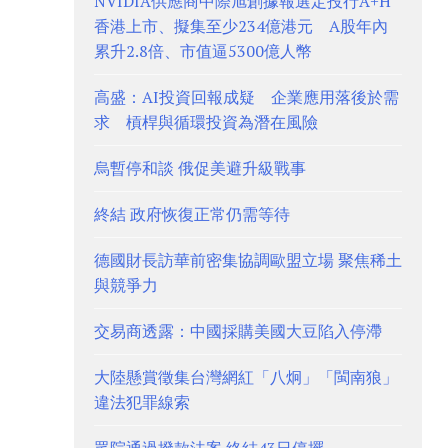
NVIDIA供應商中際旭創據報選定投行A+H
香港上市、擬集至少234億港元 A股年內
累升2.8倍、市值逼5300億人幣
高盛：AI投資回報成疑 企業應用落後於需
求 槓桿與循環投資為潛在風險
烏暫停和談 俄促美避升級戰事
終結 政府恢復正常仍需等待
德國財長訪華前密集協調歐盟立場 聚焦稀土
與競爭力
交易商透露：中國採購美國大豆陷入停滯
大陸懸賞徵集台灣網紅「八炯」「閩南狼」
違法犯罪線索