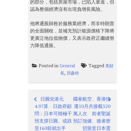
的部分，包括房屋市場，已陷入衰退，但
認為整個經濟沒有出現負增長風險。
他將通脹歸咎於服務業經濟，而非特朗普
的全面關稅，並補充預計能源價格下降將
更廣泛地拉低物價，又表示政府正繼續努
力降低通脹。
Posted in
Tagged
General
美財
,
長
貝森特
日圓兌港元
國泰航空、香港快
Post
4.97算 日政府顧
運10月共接載320
navigation
問：日本可積極干
萬人次 前者聖誕
預支撐日圓、或跌
預訂強健、後者密
至160前就出手
切留意日本需