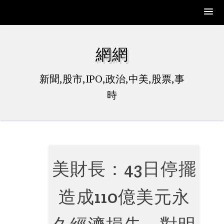
Skip
to
網網
content
新聞,股市,IPO,政治,中美,股票,事
時
美財長：43日停擺
造成110億美元永