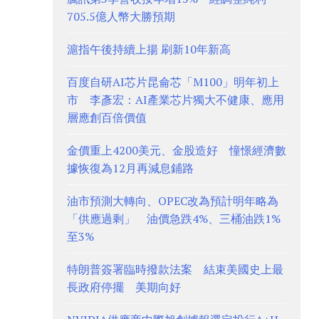
705.5億人幣大勝預期
滬指午後持續上揚 刷新10年新高
百度自研AI芯片昆侖芯「M100」明年初上
市 李彥宏：AI產業芯片獨大不健康、應用
層應創百倍價值
金價重上4200美元、金股造好 憧憬經濟數
據恢復為12月再減息鋪路
油市預測大轉向、OPEC改為預計明年略為
「供應過剩」 油價急跌4%、三桶油跌1%
至3%
特朗普簽署臨時撥款法案 結束美國史上最
長政府停擺 美期向好