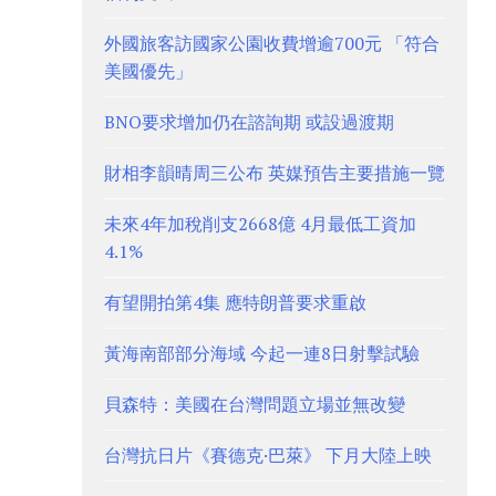
外國旅客訪國家公園收費增逾700元 「符合
美國優先」
BNO要求增加仍在諮詢期 或設過渡期
財相李韻晴周三公布 英媒預告主要措施一覽
未來4年加稅削支2668億 4月最低工資加
4.1%
有望開拍第4集 應特朗普要求重啟
黃海南部部分海域 今起一連8日射擊試驗
貝森特：美國在台灣問題立場並無改變
台灣抗日片《賽德克·巴萊》 下月大陸上映