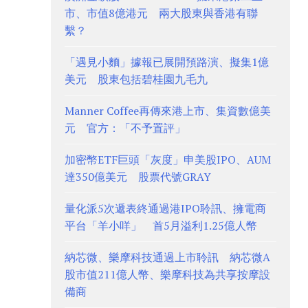
市、市值8億港元 兩大股東與香港有聯
繫？
「遇見小麵」據報已展開預路演、擬集1億
美元 股東包括碧桂園九毛九
Manner Coffee再傳來港上市、集資數億美
元 官方：「不予置評」
加密幣ETF巨頭「灰度」申美股IPO、AUM
達350億美元 股票代號GRAY
量化派5次遞表終通過港IPO聆訊、擁電商
平台「羊小咩」 首5月溢利1.25億人幣
納芯微、樂摩科技通過上市聆訊 納芯微A
股市值211億人幣、樂摩科技為共享按摩設
備商