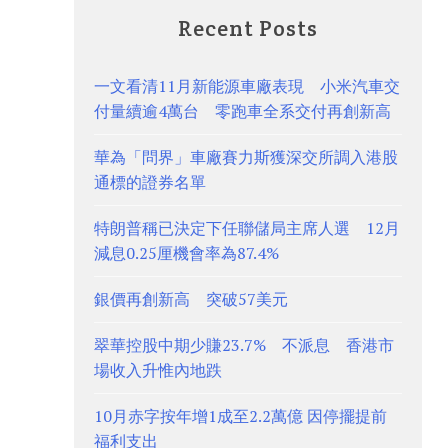
Recent Posts
一文看清11月新能源車廠表現 小米汽車交
付量續逾4萬台 零跑車全系交付再創新高
華為「問界」車廠賽力斯獲深交所調入港股
通標的證券名單
特朗普稱已決定下任聯儲局主席人選 12月
減息0.25厘機會率為87.4%
銀價再創新高 突破57美元
翠華控股中期少賺23.7% 不派息 香港市
場收入升惟內地跌
10月赤字按年增1成至2.2萬億 因停擺提前
福利支出