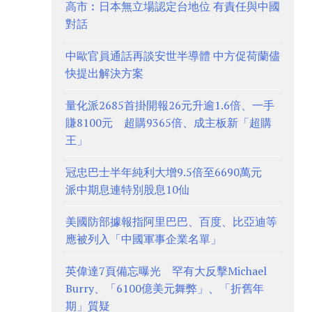
高市︰日本無立場認定台地位 有責任與中國
對話
中歐官員通話再談安世半導體 中方促荷蘭儘
快提出解決方案
量化派2685首掛開報26元升逾1.6倍、一手
賺8100元 超購9365倍、成主板新「超購
王」
冠忠巴士半年純利大增9.5倍至6690萬元
派中期息連特別股息10仙
美國防部據報指阿里巴巴、百度、比亞迪等
應被列入「中國軍事企業名單」
英偉達7頁備忘曝光 罕有大反擊Michael
Burry、「6100億美元舞弊」、「折舊年
期」質疑