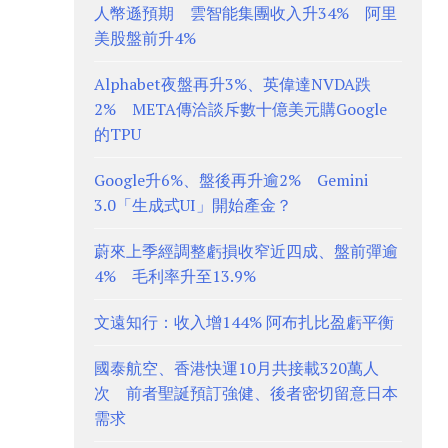
人幣遜預期 雲智能集團收入升34% 阿里
美股盤前升4%
Alphabet夜盤再升3%、英偉達NVDA跌
2% META傳洽談斥數十億美元購Google
的TPU
Google升6%、盤後再升逾2% Gemini
3.0「生成式UI」開始產金？
蔚來上季經調整虧損收窄近四成、盤前彈逾
4% 毛利率升至13.9%
文遠知行：收入增144% 阿布扎比盈虧平衡
國泰航空、香港快運10月共接載320萬人
次 前者聖誕預訂強健、後者密切留意日本
需求