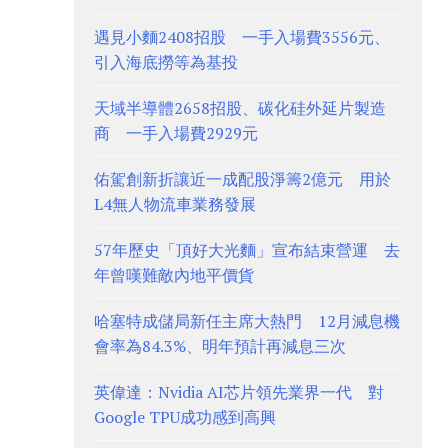
遇見小麵2408招股 一手入場費3556元、
引入海底撈等為基投
天域半導體2658招股、碳化硅外延片製造
商 一手入場費2929元
佑駕創新折讓近一成配股淨籌2億元 用於
L4無人物流車業務發展
57年歷史「頂好大光麵」宣布結束營運 去
年曾嘆難敵內地平價貨
哈塞特成儲局新任主席大熱門 12月減息機
會率為84.3%、明年預計再減息三次
英偉達：Nvidia AI芯片領先業界一代 對
Google TPU成功感到高興