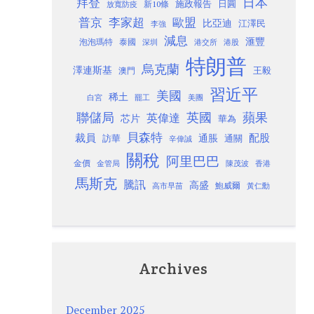
日本
拜登
施政報告
日圓
新10條
放寬防疫
歐盟
普京
李家超
比亞迪
江澤民
李強
減息
滙豐
泡泡瑪特
泰國
深圳
港股
港交所
特朗普
烏克蘭
澤連斯基
澳門
王毅
習近平
美國
稀土
白宮
罷工
美團
聯儲局
蘋果
英國
英偉達
芯片
華為
貝森特
裁員
配股
通脹
訪華
通關
辛偉誠
關稅
阿里巴巴
金價
金管局
香港
陳茂波
馬斯克
騰訊
高盛
高市早苗
鮑威爾
黃仁勳
Archives
December 2025