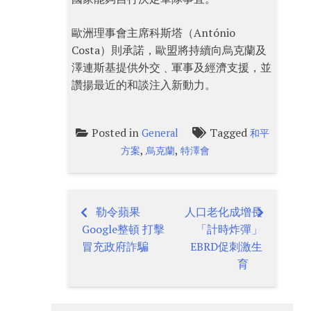
歐洲理事會主席科斯塔（António
Costa）則承諾，歐盟將持續向烏克蘭及
澤連斯基提供外交﹑軍事及經濟支援，並
讚揚最近的和談注入新動力。
Posted in
Tagged
General
和平
,
,
方案
烏克蘭
特澤會
勒令蘋果
人口老化成增長
Post
Google整頓 打擊
「計時炸彈」
navigation
冒充政府詐騙
EBRD促刺激生
育