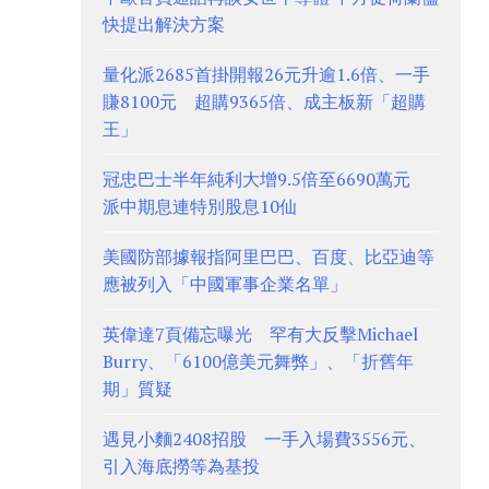
快提出解決方案
量化派2685首掛開報26元升逾1.6倍、一手
賺8100元 超購9365倍、成主板新「超購
王」
冠忠巴士半年純利大增9.5倍至6690萬元
派中期息連特別股息10仙
美國防部據報指阿里巴巴、百度、比亞迪等
應被列入「中國軍事企業名單」
英偉達7頁備忘曝光 罕有大反擊Michael
Burry、「6100億美元舞弊」、「折舊年
期」質疑
遇見小麵2408招股 一手入場費3556元、
引入海底撈等為基投