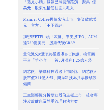
「遇見小麵」據報已展開預路演、擬集1億
美元 股東包括碧桂園九毛九
Manner Coffee再傳來港上市、集資數億美
元 官方：「不予置評」
加密幣ETF巨頭「灰度」申美股IPO、AUM
達350億美元 股票代號GRAY
量化派5次遞表終通過港IPO聆訊、擁電商
平台「羊小咩」 首5月溢利1.25億人幣
納芯微、樂摩科技通過上市聆訊 納芯微A
股市值211億人幣、樂摩科技為共享按摩設
備商
三生製藥擬分拆蔓迪股份主板上市 後者專
注皮膚健康及體重管理解決方案