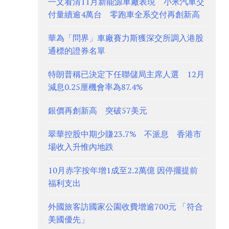
一文看清11月新能源車廠表現 小米汽車交
付量續逾4萬台 零跑車全系交付再創新高
華為「問界」車廠賽力斯獲深交所調入港股
通標的證券名單
特朗普稱已決定下任聯儲局主席人選 12月
減息0.25厘機會率為87.4%
銀價再創新高 突破57美元
翠華控股中期少賺23.7% 不派息 香港市
場收入升惟內地跌
10月赤字按年增1成至2.2萬億 因停擺提前
福利支出
外國旅客訪國家公園收費增逾700元 「符合
美國優先」