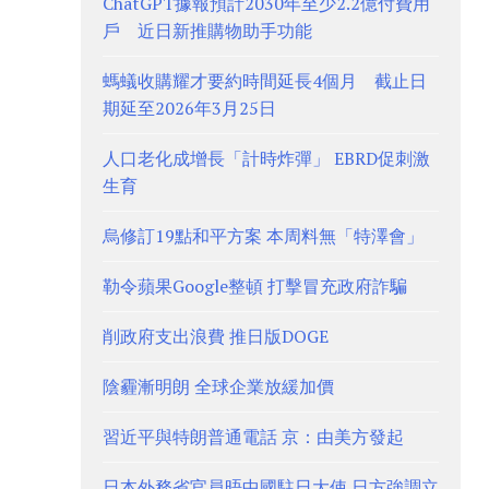
ChatGPT據報預計2030年至少2.2億付費用
戶 近日新推購物助手功能
螞蟻收購耀才要約時間延長4個月 截止日
期延至2026年3月25日
人口老化成增長「計時炸彈」 EBRD促刺激
生育
烏修訂19點和平方案 本周料無「特澤會」
勒令蘋果Google整頓 打擊冒充政府詐騙
削政府支出浪費 推日版DOGE
陰霾漸明朗 全球企業放緩加價
習近平與特朗普通電話 京：由美方發起
日本外務省官員晤中國駐日大使 日方強調立