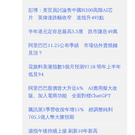
彭博：美官員討論售中國H200高階AI芯
片 英偉達跌幅收窄 道指升493點
半年港元定存息最高3.3厘 跌市賺息49萬
阿里巴巴11.25公布季績 市場估外賣燒錢
見頂？
花旗料美滙指數3個月預測97.58 明年上半年
低見94
阿里巴巴股價曾大升近6% AI應用擬大改
版、加入電商功能 全面對標ChatGPT
騰訊第3季營收按年增15% 經調整純利
705.5億人幣大勝預期
滬指午後持續上揚 刷新10年新高