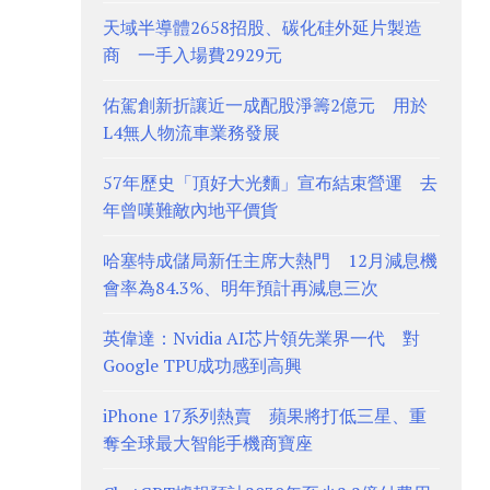
天域半導體2658招股、碳化硅外延片製造
商 一手入場費2929元
佑駕創新折讓近一成配股淨籌2億元 用於
L4無人物流車業務發展
57年歷史「頂好大光麵」宣布結束營運 去
年曾嘆難敵內地平價貨
哈塞特成儲局新任主席大熱門 12月減息機
會率為84.3%、明年預計再減息三次
英偉達：Nvidia AI芯片領先業界一代 對
Google TPU成功感到高興
iPhone 17系列熱賣 蘋果將打低三星、重
奪全球最大智能手機商寶座