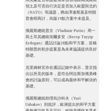
領土及可否自行決定是否加入歐盟與北約
（NATO）等議題，將由澤連斯基及特朗
普會晤商討，烏版19點方案中未提及。
俄羅斯總統普京（Vladimir Putin）周一
與土耳其總統埃爾多安（Recep Tayyip
Erdogan）通話討論28點和平方案，並稱
特朗普的初步提案是為未來協議提供良好
基礎。
克里姆林宮亦在通話記錄中表示，普京指
出以所見的版本，是符合阿拉斯加俄美峰
會的討論原則，可以成為最終和平解決的
基礎。
俄羅斯總統助理烏沙科夫（Yuri
Ushakov）則批評，歐洲提出的和平方案
毫無建設性及不可行。他指美國版本眾多