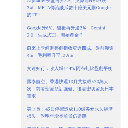
Alphabet夜盤再升3%、英偉達NVDA跌
2% META傳洽談斥數十億美元購Google
的TPU
Google升6%、盤後再升逾2% Gemini
3.0「生成式UI」開始產金？
蔚來上季經調整虧損收窄近四成、盤前彈逾
4% 毛利率升至13.9%
文遠知行：收入增144% 阿布扎比盈虧平衡
國泰航空、香港快運10月共接載320萬人
次 前者聖誕預訂強健、後者密切留意日本
需求
美財長：43日停擺造成110億美元永久經濟
損失 對明年增長前景仍樂觀