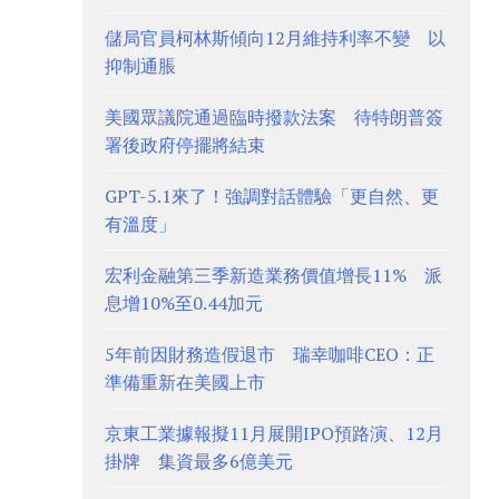
儲局官員柯林斯傾向12月維持利率不變 以
抑制通脹
美國眾議院通過臨時撥款法案 待特朗普簽
署後政府停擺將結束
GPT-5.1來了！強調對話體驗「更自然、更
有溫度」
宏利金融第三季新造業務價值增長11% 派
息增10%至0.44加元
5年前因財務造假退市 瑞幸咖啡CEO：正
準備重新在美國上市
京東工業據報擬11月展開IPO預路演、12月
掛牌 集資最多6億美元