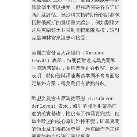
條款似乎可以接受，但強調需要各方詳細
商討及評估。烏沙科夫指特朗普的計劃包
括對俄羅斯的幾項重大讓步，例如割讓大
片烏克蘭領土並限制基輔軍隊規模，這對
克里姆林宮來說更可接受。
美國白宮發言人萊維特（Karoline
Leavitt）表示，特朗普對達成烏克蘭和
平協議感樂觀，並稱差異正在收窄。她亦
表明，特朗普與澤連斯基本周不會會面敲
定最終方案，稱美烏仍有數點分歧。
歐盟委員會主席馮德萊恩（Ursula von
der Leyen）表示，修訂的和平框架為前
進的確實基礎，惟仍有工作需要完成。她
重申歐盟的核心原則維持不變，即烏克蘭
的領土及主權必須尊重，烏克蘭作為主權
國家能夠自行決定軍隊事宜。