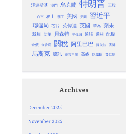
特朗普
烏克蘭
澤連斯基
澳門
王毅
習近平
美國
稀土
白宮
罷工
美團
聯儲局
蘋果
英國
英偉達
芯片
華為
貝森特
裁員
配股
通脹
訪華
通關
辛偉誠
關稅
阿里巴巴
金價
金管局
香港
陳茂波
馬斯克
騰訊
高盛
高市早苗
鮑威爾
黃仁勳
Archives
December 2025
November 2025