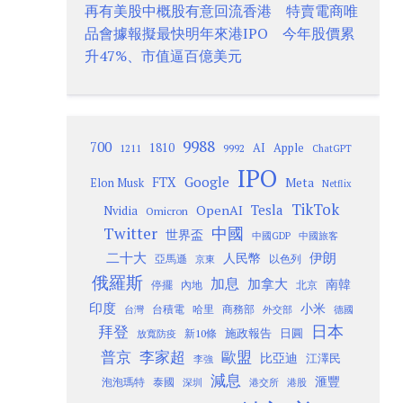
再有美股中概股有意回流香港 特賣電商唯
品會據報擬最快明年來港IPO 今年股價累
升47%、市值逼百億美元
9988
700
1810
AI
Apple
1211
9992
ChatGPT
IPO
Google
FTX
Meta
Elon Musk
Netflix
TikTok
Tesla
OpenAI
Nvidia
Omicron
Twitter
中國
世界盃
中國GDP
中國旅客
二十大
伊朗
人民幣
以色列
亞馬遜
京東
俄羅斯
加息
加拿大
南韓
內地
停擺
北京
印度
小米
台灣
台積電
哈里
商務部
外交部
德國
日本
拜登
施政報告
日圓
新10條
放寬防疫
歐盟
普京
李家超
比亞迪
江澤民
李強
減息
滙豐
泡泡瑪特
泰國
深圳
港股
港交所