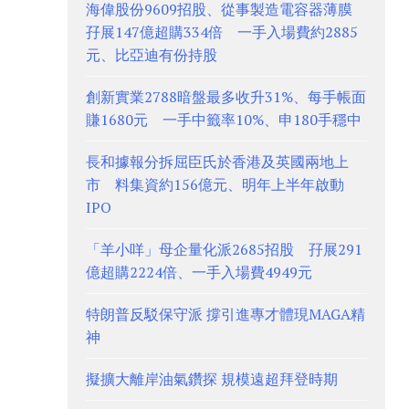
海偉股份9609招股、從事製造電容器薄膜
孖展147億超購334倍 一手入場費約2885
元、比亞迪有份持股
創新實業2788暗盤最多收升31%、每手帳面
賺1680元 一手中籤率10%、申180手穩中
長和據報分拆屈臣氏於香港及英國兩地上
市 料集資約156億元、明年上半年啟動
IPO
「羊小咩」母企量化派2685招股 孖展291
億超購2224倍、一手入場費4949元
特朗普反駁保守派 撐引進專才體現MAGA精
神
擬擴大離岸油氣鑽探 規模遠超拜登時期