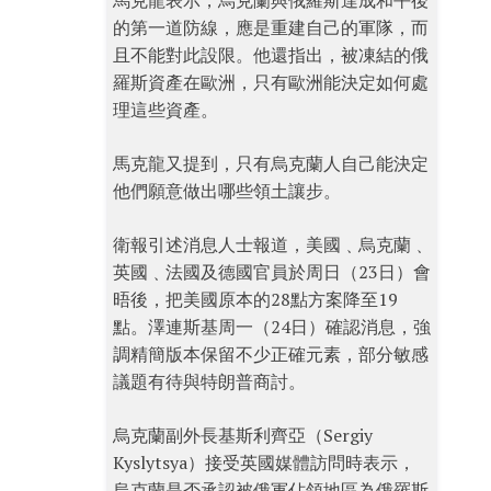
馬克龍表示，烏克蘭與俄羅斯達成和平後
的第一道防線，應是重建自己的軍隊，而
且不能對此設限。他還指出，被凍結的俄
羅斯資產在歐洲，只有歐洲能決定如何處
理這些資產。
馬克龍又提到，只有烏克蘭人自己能決定
他們願意做出哪些領土讓步。
衛報引述消息人士報道，美國﹑烏克蘭﹑
英國﹑法國及德國官員於周日（23日）會
晤後，把美國原本的28點方案降至19
點。澤連斯基周一（24日）確認消息，強
調精簡版本保留不少正確元素，部分敏感
議題有待與特朗普商討。
烏克蘭副外長基斯利齊亞（Sergiy
Kyslytsya）接受英國媒體訪問時表示，
烏克蘭是否承認被俄軍佔領地區為俄羅斯