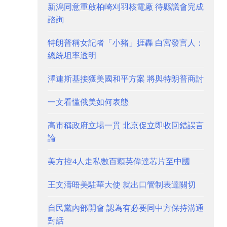
新潟同意重啟柏崎刈羽核電廠 待縣議會完成
諮詢
特朗普稱女記者「小豬」捱轟 白宮發言人：
總統坦率透明
澤連斯基接獲美國和平方案 將與特朗普商討
一文看懂俄美如何表態
高市稱政府立場一貫 北京促立即收回錯誤言
論
美方控4人走私數百顆英偉達芯片至中國
王文濤晤美駐華大使 就出口管制表達關切
自民黨內部開會 認為有必要同中方保持溝通
對話