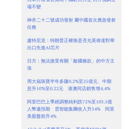
場不變
神舟二十二號成功發射 屬中國首次應急發射
任務
盧特尼克：特朗普正權衡是否允英偉達對華
出口先進AI芯片
日方：無法接受有關「敵國條款」的中方主
張
周大福珠寶半年多賺0.2%至25億元、中期
息升10%至0.22元 港澳同店銷售增4.4%
阿里巴巴上季經調整純利跌72%至103.5億
人幣遜預期 雲智能集團收入升34% 阿里
美股盤前升4%