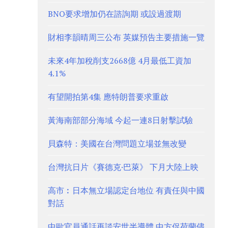
BNO要求增加仍在諮詢期 或設過渡期
財相李韻晴周三公布 英媒預告主要措施一覽
未來4年加稅削支2668億 4月最低工資加
4.1%
有望開拍第4集 應特朗普要求重啟
黃海南部部分海域 今起一連8日射擊試驗
貝森特：美國在台灣問題立場並無改變
台灣抗日片《賽德克·巴萊》 下月大陸上映
高市︰日本無立場認定台地位 有責任與中國
對話
中歐官員通話再談安世半導體 中方促荷蘭儘