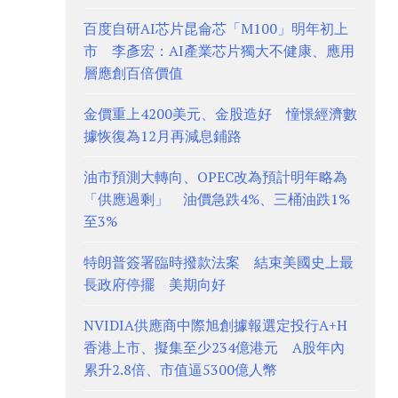
百度自研AI芯片昆侖芯「M100」明年初上
市 李彥宏：AI產業芯片獨大不健康、應用
層應創百倍價值
金價重上4200美元、金股造好 憧憬經濟數
據恢復為12月再減息鋪路
油市預測大轉向、OPEC改為預計明年略為
「供應過剩」 油價急跌4%、三桶油跌1%
至3%
特朗普簽署臨時撥款法案 結束美國史上最
長政府停擺 美期向好
NVIDIA供應商中際旭創據報選定投行A+H
香港上市、擬集至少234億港元 A股年內
累升2.8倍、市值逼5300億人幣