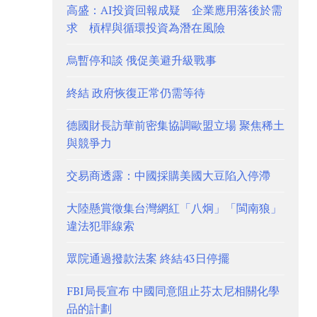
高盛：AI投資回報成疑 企業應用落後於需
求 槓桿與循環投資為潛在風險
烏暫停和談 俄促美避升級戰事
終結 政府恢復正常仍需等待
德國財長訪華前密集協調歐盟立場 聚焦稀土
與競爭力
交易商透露：中國採購美國大豆陷入停滯
大陸懸賞徵集台灣網紅「八炯」「閩南狼」
違法犯罪線索
眾院通過撥款法案 終結43日停擺
FBI局長宣布 中國同意阻止芬太尼相關化學
品的計劃