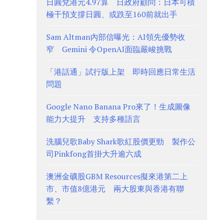
日圓兌港元4.97算 日政府顧問：日本可積
極干預支撐日圓、或跌至160前就出手
Sam Altman內部信曝光：AI領先優勢收
窄 Gemini 令OpenAI面臨嚴峻挑戰
「港話通」試行版上架 即時回應日常生活
問題
Google Nano Banana Pro來了！生成圖像
能力大提升 支持多種語言
洗腦兒歌Baby Shark歌紅股價更勁 製作公
司Pinkfong首掛大升逾六成
澳洲金礦股GBM Resources擬來港第二上
市、市值8億港元 兩大股東與香港有聯
繫？