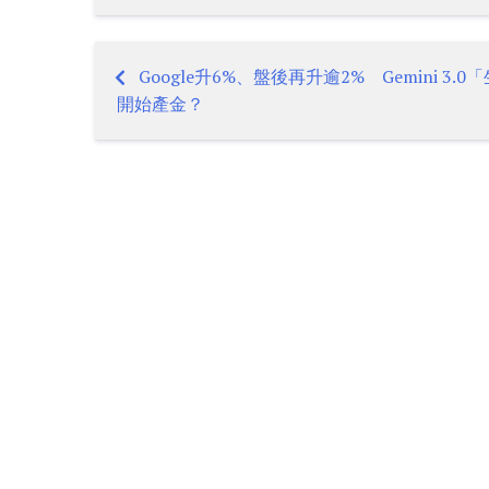
Google升6%、盤後再升逾2% Gemini 3.0
Post
開始產金？
navigation