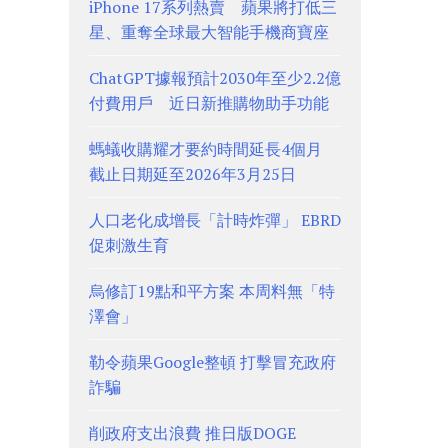
iPhone 17系列熱賣 蘋果將打低三
星、重奪全球最大智能手機商寶座
ChatGPT據報預計2030年至少2.2億
付費用戶 近日新推購物助手功能
螞蟻收購耀才要約時間延長4個月
截止日期延至2026年3月25日
人口老化成增長「計時炸彈」 EBRD
促刺激生育
烏修訂19點和平方案 本周料無「特
澤會」
勒令蘋果Google整頓 打擊冒充政府
詐騙
削政府支出浪費 推日版DOGE