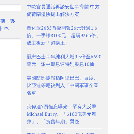
中歐官員通話再談安世半導體 中方
促荷蘭儘快提出解決方案
預期 雲
量化派2685首掛開報26元升逾1.6
4%
倍、一手賺8100元 超購9365倍、
成主板新「超購王」
冠忠巴士半年純利大增9.5倍至6690
萬元 派中期息連特別股息10仙
美國防部據報指阿里巴巴、百度、
比亞迪等應被列入「中國軍事企業
名單」
英偉達7頁備忘曝光 罕有大反擊
Michael Burry、「6100億美元舞
弊」、「折舊年期」質疑