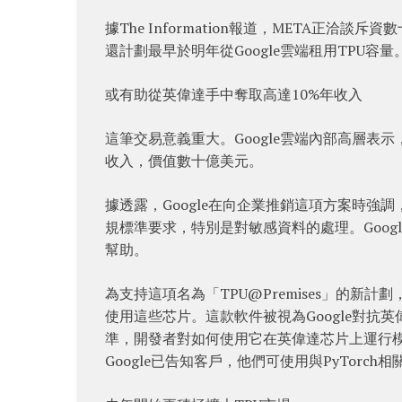
據The Information報道，META正洽談
還計劃最早於明年從Google雲端租用TPU容量
或有助從英偉達手中奪取高達10%年收入
這筆交易意義重大。Google雲端內部高層表
收入，價值數十億美元。
據透露，Google在向企業推銷這項方案時
規標準要求，特別是對敏感資料的處理。Goog
幫助。
為支持這項名為「TPU@Premises」的新計劃，G
使用這些芯片。這款軟件被視為Google對抗英
準，開發者對如何使用它在英偉達芯片上運行模型
Google已告知客戶，他們可使用與PyTorch