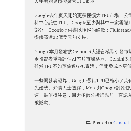
去年開始更積極擴大TPU市場
Google去年夏天開始更積極擴大TPU市場
料中心託管TPU。Google至少與其中一家雲端
部分，Google提供難以拒絕的條款：Fluids
提供高達32億美元的支持。
Google本月發布的Gemini 3大語言模型引
令投資者重新評估AI芯片市場格局。Gemini 
雖然TPU不如英偉達GPU靈活，但開發成本更
一些開發者認為，Google憑藉TPU已縮小
先優勢。知情人士透露，Meta與Google討論
這一點值得注意，因大多數分析師先前一直認
被撼動。
Posted in
General