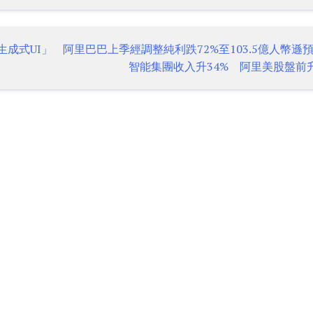
「生成式UI」
阿里巴巴上季經調整純利跌72%至103.5億人幣遜
智能集團收入升34% 阿里美股盤前升