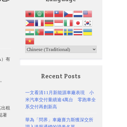
A）有
Recent Posts
元。
一文看清11月新能源車廠表現 小
米汽車交付量續逾4萬台 零跑車全
系交付再創新高
其出租
誌著
華為「問界」車廠賽力斯獲深交所
調入港股通標的證券名單