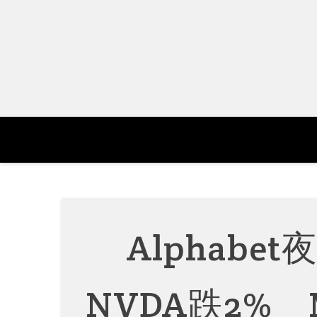
Skip
to
content
Alphab
NVDA跌2%