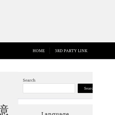
HOME
3RD PARTY LINK
Search
Search
億
Language