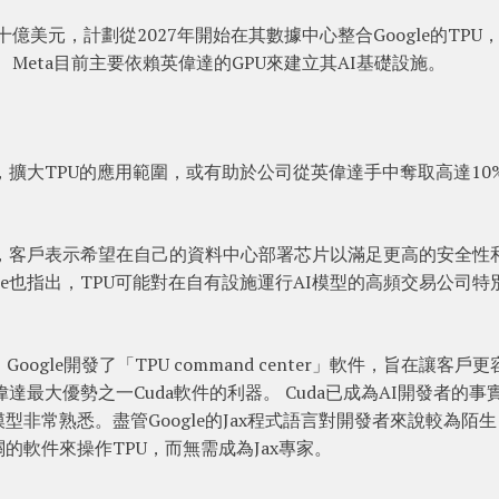
斥資數十億美元，計劃從2027年開始在其數據中心整合Google的TPU
。 Meta目前主要依賴英偉達的GPU來建立其AI基礎設施。
示，擴大TPU的應用範圍，或有助於公司從英偉達手中奪取高達10
強調，客戶表示希望在自己的資料中心部署芯片以滿足更高的安全性
le也指出，TPU可能對在自有設施運行AI模型的高頻交易公司特
oogle開發了「TPU command center」軟件，旨在讓客戶更
偉達最大優勢之一Cuda軟件的利器。 Cuda已成為AI開發者的事
非常熟悉。盡管Google的Jax程式語言對開發者來說較為陌
相關的軟件來操作TPU，而無需成為Jax專家。