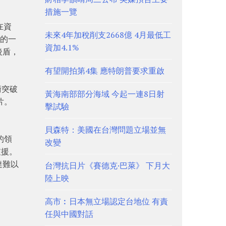
措施一覽
在資
未來4年加稅削支2668億 4月最低工
議的一
資加4.1%
後盾，
有望開拍第4集 應特朗普要求重啟
術突破
黃海南部部分海域 今起一連8日射
片。
擊試驗
貝森特：美國在台灣問題立場並無
的領
改變
支援。
達難以
台灣抗日片《賽德克·巴萊》 下月大
陸上映
高市︰日本無立場認定台地位 有責
任與中國對話