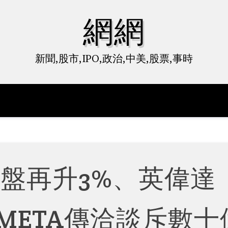
網網
新聞,股市,IPO,政治,中美,股票,事時
et夜盤再升3%、英偉達
 META傳洽談斥數十