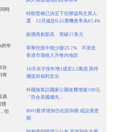
，同時
特朗普稱已決定下任聯儲局主席人
選 12月減息0.25厘機會率為87.4%
銀價再創新高 突破57美元
%的年
翠華控股中期少賺23.7% 不派息
香港市場收入升惟內地跌
和合
10月赤字按年增1成至2.2萬億 因停
別有
擺提前福利支出
外國旅客訪國家公園收費增逾700元
容易
「符合美國優先」
實標
BNO要求增加仍在諮詢期 或設過渡
生，但
期
財相李韻晴周三公布 英媒預告主要