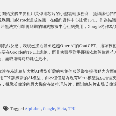
。公司開始接觸主要租用英偉達芯片的小型雲端服務商，提議讓他們
服務商Fluidstack達成協議，在紐約資料中心託管TPU。作為協
tack若無法支付即將到期的紐約數據中心租約費用，Google將作為
發市場劇烈反應，表現已接近甚至超越OpenAI的ChatGPT。這項技
3主要在Google的TPU上訓練，而非像競爭對手那樣依賴英偉達芯
低，滿載運轉時功耗也更小。
了英偉達在為訓練新大型AI模型所需的密集伺服器叢集提供動力方面
使用TPU訓練新的AI模型，而不僅僅是為現有Meta模型提供推理
為，挑戰英偉達的最大機會在於推理芯片，而訓練芯片市場英偉
Tagged
,
,
,
Alphabet
Google
Meta
TPU