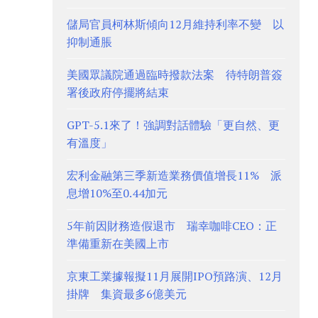
儲局官員柯林斯傾向12月維持利率不變 以
抑制通脹
美國眾議院通過臨時撥款法案 待特朗普簽
署後政府停擺將結束
GPT-5.1來了！強調對話體驗「更自然、更
有溫度」
宏利金融第三季新造業務價值增長11% 派
息增10%至0.44加元
5年前因財務造假退市 瑞幸咖啡CEO：正
準備重新在美國上市
京東工業據報擬11月展開IPO預路演、12月
掛牌 集資最多6億美元