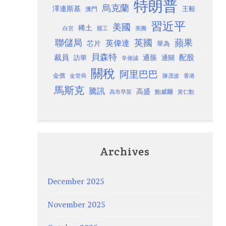
特朗普
烏克蘭
澤連斯基
澳門
王毅
習近平
美國
稀土
白宮
罷工
美團
聯儲局
蘋果
英國
英偉達
芯片
華為
貝森特
裁員
配股
通脹
訪華
通關
辛偉誠
關稅
阿里巴巴
金價
金管局
香港
陳茂波
馬斯克
騰訊
高盛
高市早苗
鮑威爾
黃仁勳
Archives
December 2025
November 2025