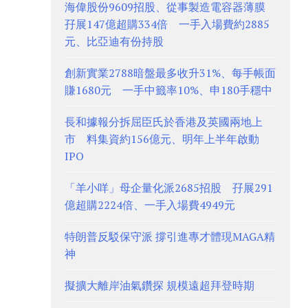
海偉股份9609招股、從事製造電容器薄膜
孖展147億超購334倍 一手入場費約2885
元、比亞迪有份持股
創新實業2788暗盤最多收升31%、每手帳面
賺1680元 一手中籤率10%、申180手穩中
長和據報分拆屈臣氏於香港及英國兩地上
市 料集資約156億元、明年上半年啟動
IPO
「羊小咩」母企量化派2685招股 孖展291
億超購2224倍、一手入場費4949元
特朗普反駁保守派 撐引進專才體現MAGA精
神
擬擴大離岸油氣鑽探 規模遠超拜登時期