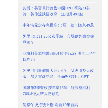
彭博：美官員討論售中國H200高階AI芯
片 英偉達跌幅收窄 道指升493點
半年港元定存息最高3.3厘 跌市賺息49萬
阿里巴巴11.25公布季績 市場估外賣燒錢
見頂？
花旗料美滙指數3個月預測97.58 明年上半年
低見94
阿里巴巴股價曾大升近6% AI應用擬大改
版、加入電商功能 全面對標ChatGPT
騰訊第3季營收按年增15% 經調整純利
705.5億人幣大勝預期
滬指午後持續上揚 刷新10年新高