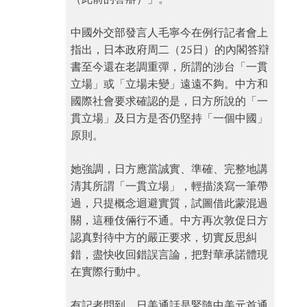
中國外交部發言人毛寧今在例行記者會上
指出，日本政府周二（25日）的內閣答辯
書至今還在老調重彈，所謂的涉台「一貫
立場」或「立場未變」遠遠不夠。中方和
國際社會要求確認的是，日方所說的「一
貫立場」及日方是否仍堅持「一個中國」
原則。
她強調，日方應當誠實、準確、完整地講
清其所謂「一貫立場」，輕描淡寫一筆帶
過，只提概念迴避實質，試圖借此蒙混過
關，這種伎倆行不通。中方再次敦促日方
認真對待中方的嚴正要求，切實反思糾
錯，盡快收回錯誤言論，把對華承諾體現
在實際行動中。
有記者問到，日美通話是緊隨中美元首通