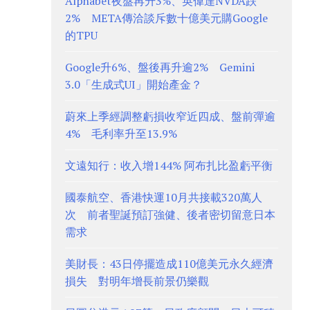
Alphabet夜盤再升3%、英偉達NVDA跌
2% META傳洽談斥數十億美元購Google
的TPU
Google升6%、盤後再升逾2% Gemini
3.0「生成式UI」開始產金？
蔚來上季經調整虧損收窄近四成、盤前彈逾
4% 毛利率升至13.9%
文遠知行：收入增144% 阿布扎比盈虧平衡
國泰航空、香港快運10月共接載320萬人
次 前者聖誕預訂強健、後者密切留意日本
需求
美財長：43日停擺造成110億美元永久經濟
損失 對明年增長前景仍樂觀