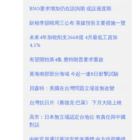
BNO要求增加仍在諮詢期 或設過渡期
財相李韻晴周三公布 英媒預告主要措施一覽
未來4年加稅削支2668億 4月最低工資加
4.1%
有望開拍第4集 應特朗普要求重啟
黃海南部部分海域 今起一連8日射擊試驗
貝森特：美國在台灣問題立場並無改變
台灣抗日片《賽德克·巴萊》 下月大陸上映
高市︰日本無立場認定台地位 有責任與中國
對話
中歐官員通話再談安世半導體 中方促荷蘭儘