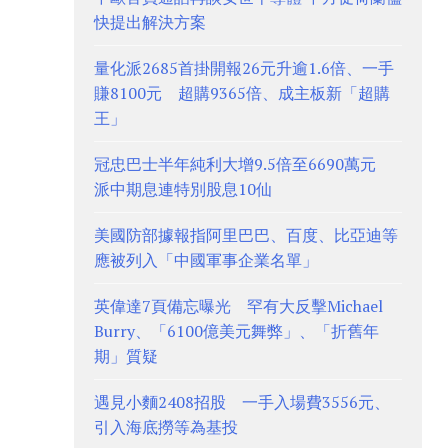
快提出解決方案
量化派2685首掛開報26元升逾1.6倍、一手
賺8100元 超購9365倍、成主板新「超購
王」
冠忠巴士半年純利大增9.5倍至6690萬元
派中期息連特別股息10仙
美國防部據報指阿里巴巴、百度、比亞迪等
應被列入「中國軍事企業名單」
英偉達7頁備忘曝光 罕有大反擊Michael
Burry、「6100億美元舞弊」、「折舊年
期」質疑
遇見小麵2408招股 一手入場費3556元、
引入海底撈等為基投