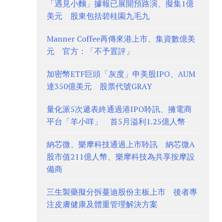
「遇見小麵」據報已展開預路演、擬集1億
美元 股東包括碧桂園九毛九
Manner Coffee再傳來港上市、集資數億美
元 官方：「不予置評」
加密幣ETF巨頭「灰度」申美股IPO、AUM
達350億美元 股票代號GRAY
量化派5次遞表終通過港IPO聆訊、擁電商
平台「羊小咩」 首5月溢利1.25億人幣
納芯微、樂摩科技通過上市聆訊 納芯微A
股市值211億人幣、樂摩科技為共享按摩設
備商
三生製藥擬分拆蔓迪股份主板上市 後者專
注皮膚健康及體重管理解決方案