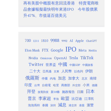
再有美股中概股有意回流香港 特賣電商唯
品會據報擬最快明年來港IPO 今年股價累
升47%、市值逼百億美元
9988
700
1810
AI
Apple
1211
9992
ChatGPT
IPO
Google
FTX
Meta
Elon Musk
Netflix
TikTok
Tesla
OpenAI
Nvidia
Omicron
Twitter
中國
世界盃
中國GDP
中國旅客
二十大
伊朗
人民幣
以色列
亞馬遜
京東
俄羅斯
加息
加拿大
南韓
內地
停擺
北京
印度
小米
台灣
台積電
哈里
商務部
外交部
德國
日本
拜登
施政報告
日圓
新10條
放寬防疫
歐盟
普京
李家超
比亞迪
江澤民
李強
減息
滙豐
泡泡瑪特
泰國
深圳
港股
港交所