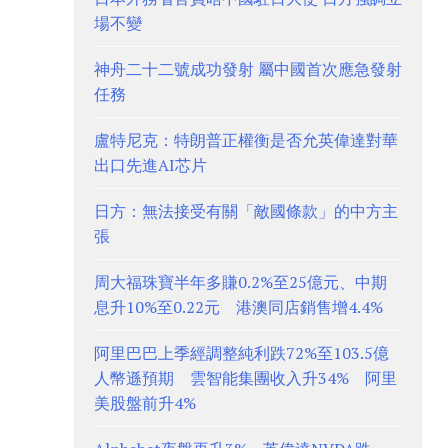
場不變
神舟二十二號成功發射 屬中國首次應急發射
任務
盧特尼克：特朗普正權衡是否允英偉達對華
出口先進AI芯片
日方：無法接受有關「敵國條款」的中方主
張
周大福珠寶半年多賺0.2%至25億元、中期
息升10%至0.22元 港澳同店銷售增4.4%
阿里巴巴上季經調整純利跌72%至103.5億
人幣遜預期 雲智能集團收入升34% 阿里
美股盤前升4%