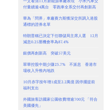
一文看清11月新能源車廠表現 小米汽車交
付量續逾4萬台 零跑車全系交付再創新高
華為「問界」車廠賽力斯獲深交所調入港股
通標的證券名單
特朗普稱已決定下任聯儲局主席人選 12月
減息0.25厘機會率為87.4%
銀價再創新高 突破57美元
翠華控股中期少賺23.7% 不派息 香港市
場收入升惟內地跌
10月赤字按年增1成至2.2萬億 因停擺提前
福利支出
外國旅客訪國家公園收費增逾700元 「符合
美國優先」