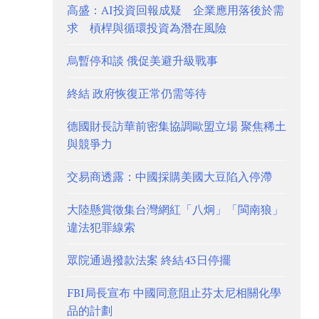
高盛：AI投資回報成疑 企業應用落後於需
求 槓桿與循環投資為潛在風險
烏暫停和談 俄促美避升級戰事
終結 政府恢復正常仍需等待
德國財長訪華前密集協調歐盟立場 聚焦稀土
與競爭力
交易商透露：中國採購美國大豆陷入停滯
大陸懸賞徵集台灣網紅「八炯」「閩南狼」
違法犯罪線索
眾院通過撥款法案 終結43日停擺
FBI局長宣布 中國同意阻止芬太尼相關化學
品的計劃