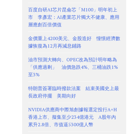
百度自研AI芯片昆侖芯「M100」明年初上
市 李彥宏：AI產業芯片獨大不健康、應用
層應創百倍價值
金價重上4200美元、金股造好 憧憬經濟數
據恢復為12月再減息鋪路
油市預測大轉向、OPEC改為預計明年略為
「供應過剩」 油價急跌4%、三桶油跌1%
至3%
特朗普簽署臨時撥款法案 結束美國史上最
長政府停擺 美期向好
NVIDIA供應商中際旭創據報選定投行A+H
香港上市、擬集至少234億港元 A股年內
累升2.8倍、市值逼5300億人幣