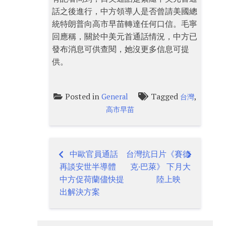
話之後進行，中方領導人是否曾請美國總
統特朗普向高市早苗轉達任何口信。毛寧
回應稱，關於中美元首通話情況，中方已
發布消息可供查閱，她沒更多信息可提
供。
Posted in
Tagged
,
General
台灣
高市早苗
中歐官員通話
台灣抗日片《賽德
Post
再談安世半導體
克·巴萊》 下月大
navigation
中方促荷蘭儘快提
陸上映
出解決方案