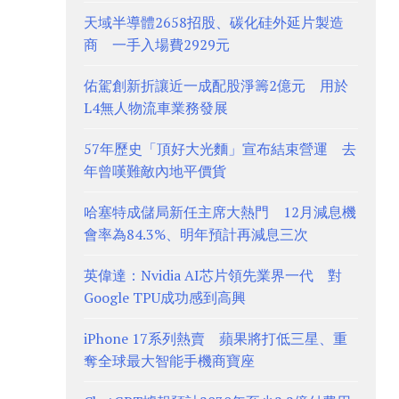
天域半導體2658招股、碳化硅外延片製造
商 一手入場費2929元
佑駕創新折讓近一成配股淨籌2億元 用於
L4無人物流車業務發展
57年歷史「頂好大光麵」宣布結束營運 去
年曾嘆難敵內地平價貨
哈塞特成儲局新任主席大熱門 12月減息機
會率為84.3%、明年預計再減息三次
英偉達：Nvidia AI芯片領先業界一代 對
Google TPU成功感到高興
iPhone 17系列熱賣 蘋果將打低三星、重
奪全球最大智能手機商寶座