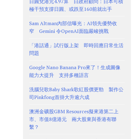
日圓兌港元4.97算 日政府顧問：日本可積
極干預支撐日圓、或跌至160前就出手
Sam Altman內部信曝光：AI領先優勢收
窄 Gemini 令OpenAI面臨嚴峻挑戰
「港話通」試行版上架 即時回應日常生活
問題
Google Nano Banana Pro來了！生成圖像
能力大提升 支持多種語言
洗腦兒歌Baby Shark歌紅股價更勁 製作公
司Pinkfong首掛大升逾六成
澳洲金礦股GBM Resources擬來港第二上
市、市值8億港元 兩大股東與香港有聯
繫？