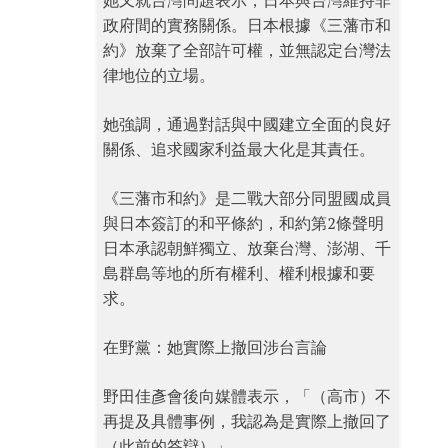
她又就台灣問題表示，日本與台灣維持非
政府間的實務關係。日本根據《三藩市和
約》放棄了全部許可權，並無認定台灣法
律地位的立場。
她強調，通過對話與中國建立全面的良好
關係、追求國家利益最大化是其責任。
《三藩市和約》是二戰大部分同盟國成員
與日本簽訂的和平條約，和約第2條聲明
日本承認朝鮮獨立、放棄台灣、澎湖、千
島群島等地的所有權利、權利根據和要
求。
在野黨：她實際上撤回涉台言論
野田佳彥會後向媒體表示，「（高市）不
再提及具體事例，我認為是實際上撤回了
（此前的答辯）」。