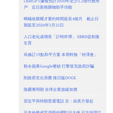
ChatGPT據報預計2030年至少2.2億付費用
戶 近日新推購物助手功能
螞蟻收購耀才要約時間延長4個月 截止日
期延至2026年3月25日
人口老化成增長「計時炸彈」 EBRD促刺激
生育
烏修訂19點和平方案 本周料無「特澤會」
勒令蘋果Google整頓 打擊冒充政府詐騙
削政府支出浪費 推日版DOGE
陰霾漸明朗 全球企業放緩加價
習近平與特朗普通電話 京：由美方發起
日本外務省官員晤中國駐日大使 日方強調立