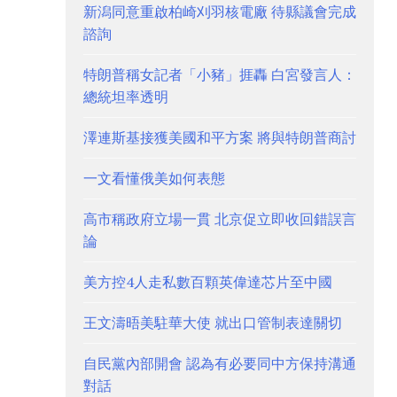
新潟同意重啟柏崎刈羽核電廠 待縣議會完成
諮詢
特朗普稱女記者「小豬」捱轟 白宮發言人：
總統坦率透明
澤連斯基接獲美國和平方案 將與特朗普商討
一文看懂俄美如何表態
高市稱政府立場一貫 北京促立即收回錯誤言
論
美方控4人走私數百顆英偉達芯片至中國
王文濤晤美駐華大使 就出口管制表達關切
自民黨內部開會 認為有必要同中方保持溝通
對話