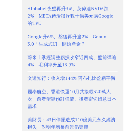
Alphabet夜盤再升3%、英偉達NVDA跌
2% META傳洽談斥數十億美元購Google
的TPU
Google升6%、盤後再升逾2% Gemini
3.0「生成式UI」開始產金？
蔚來上季經調整虧損收窄近四成、盤前彈逾
4% 毛利率升至13.9%
文遠知行：收入增144% 阿布扎比盈虧平衡
國泰航空、香港快運10月共接載320萬人
次 前者聖誕預訂強健、後者密切留意日本
需求
美財長：43日停擺造成110億美元永久經濟
損失 對明年增長前景仍樂觀