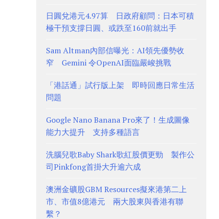
日圓兌港元4.97算 日政府顧問：日本可積
極干預支撐日圓、或跌至160前就出手
Sam Altman內部信曝光：AI領先優勢收
窄 Gemini 令OpenAI面臨嚴峻挑戰
「港話通」試行版上架 即時回應日常生活
問題
Google Nano Banana Pro來了！生成圖像
能力大提升 支持多種語言
洗腦兒歌Baby Shark歌紅股價更勁 製作公
司Pinkfong首掛大升逾六成
澳洲金礦股GBM Resources擬來港第二上
市、市值8億港元 兩大股東與香港有聯
繫？