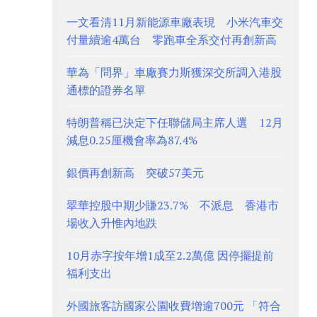
一文看清11月新能源車廠表現 小米汽車交
付量續逾4萬台 零跑車全系交付再創新高
華為「問界」車廠賽力斯獲深交所調入港股
通標的證券名單
特朗普稱已決定下任聯儲局主席人選 12月
減息0.25厘機會率為87.4%
銀價再創新高 突破57美元
翠華控股中期少賺23.7% 不派息 香港市
場收入升惟內地跌
10月赤字按年增1成至2.2萬億 因停擺提前
福利支出
外國旅客訪國家公園收費增逾700元 「符合