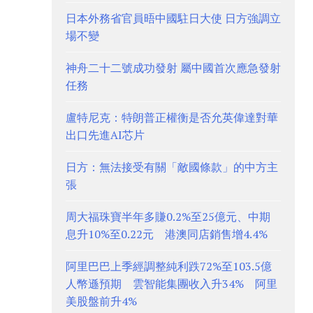
日本外務省官員晤中國駐日大使 日方強調立
場不變
神舟二十二號成功發射 屬中國首次應急發射
任務
盧特尼克：特朗普正權衡是否允英偉達對華
出口先進AI芯片
日方：無法接受有關「敵國條款」的中方主
張
周大福珠寶半年多賺0.2%至25億元、中期
息升10%至0.22元 港澳同店銷售增4.4%
阿里巴巴上季經調整純利跌72%至103.5億
人幣遜預期 雲智能集團收入升34% 阿里
美股盤前升4%