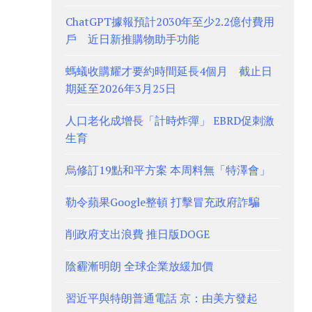
ChatGPT據報預計2030年至少2.2億付費用
戶 近日新推購物助手功能
螞蟻收購耀才要約時間延長4個月 截止日
期延至2026年3月25日
人口老化成增長「計時炸彈」 EBRD促刺激
生育
烏修訂19點和平方案 本周料無「特澤會」
勒令蘋果Google整頓 打擊冒充政府詐騙
削政府支出浪費 推日版DOGE
陰霾漸明朗 全球企業放緩加價
習近平與特朗普通電話 京：由美方發起