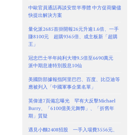
中歐官員通話再談安世半導體 中方促荷蘭儘
快提出解決方案
量化派2685首掛開報26元升逾1.6倍、一手
賺8100元 超購9365倍、成主板新「超購
王」
冠忠巴士半年純利大增9.5倍至6690萬元
派中期息連特別股息10仙
美國防部據報指阿里巴巴、百度、比亞迪等
應被列入「中國軍事企業名單」
英偉達7頁備忘曝光 罕有大反擊Michael
Burry、「6100億美元舞弊」、「折舊年
期」質疑
遇見小麵2408招股 一手入場費3556元、