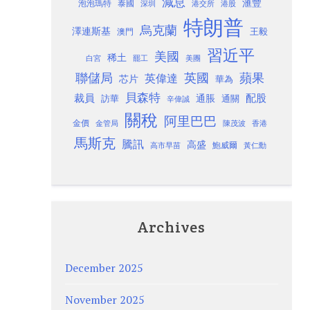
減息
滙豐
泡泡瑪特
泰國
深圳
港股
港交所
特朗普
烏克蘭
澤連斯基
澳門
王毅
習近平
美國
稀土
白宮
罷工
美團
聯儲局
蘋果
英國
英偉達
芯片
華為
貝森特
裁員
配股
通脹
訪華
通關
辛偉誠
關稅
阿里巴巴
金價
金管局
香港
陳茂波
馬斯克
騰訊
高盛
高市早苗
鮑威爾
黃仁勳
Archives
December 2025
November 2025