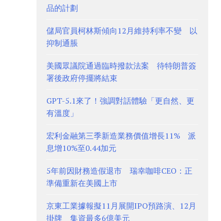
品的計劃
儲局官員柯林斯傾向12月維持利率不變 以
抑制通脹
美國眾議院通過臨時撥款法案 待特朗普簽
署後政府停擺將結束
GPT-5.1來了！強調對話體驗「更自然、更
有溫度」
宏利金融第三季新造業務價值增長11% 派
息增10%至0.44加元
5年前因財務造假退市 瑞幸咖啡CEO：正
準備重新在美國上市
京東工業據報擬11月展開IPO預路演、12月
掛牌 集資最多6億美元