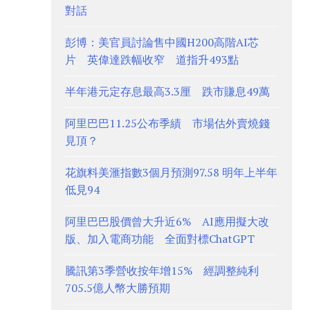
對話
彭博：美官員討論售中國H200高階AI芯
片 英偉達跌幅收窄 道指升493點
半年港元定存息最高3.3厘 跌市賺息49萬
阿里巴巴11.25公布季績 市場估外賣燒錢
見頂？
花旗料美滙指數3個月預測97.58 明年上半年
低見94
阿里巴巴股價曾大升近6% AI應用擬大改
版、加入電商功能 全面對標ChatGPT
騰訊第3季營收按年增15% 經調整純利
705.5億人幣大勝預期