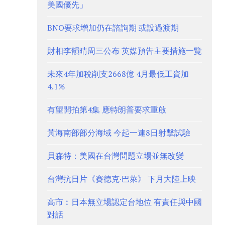
美國優先」
BNO要求增加仍在諮詢期 或設過渡期
財相李韻晴周三公布 英媒預告主要措施一覽
未來4年加稅削支2668億 4月最低工資加
4.1%
有望開拍第4集 應特朗普要求重啟
黃海南部部分海域 今起一連8日射擊試驗
貝森特：美國在台灣問題立場並無改變
台灣抗日片《賽德克·巴萊》 下月大陸上映
高市︰日本無立場認定台地位 有責任與中國
對話