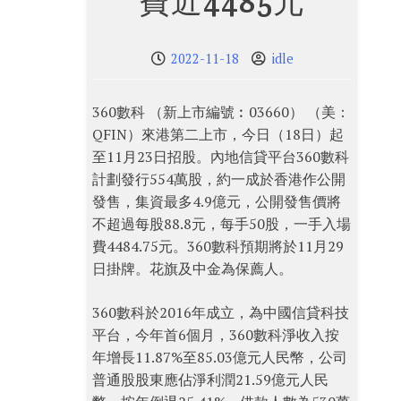
費近4485元
2022-11-18
idle
360數科 （新上市編號︰03660） （美：
QFIN）來港第二上市，今日（18日）起
至11月23日招股。內地信貸平台360數科
計劃發行554萬股，約一成於香港作公開
發售，集資最多4.9億元，公開發售價將
不超過每股88.8元，每手50股，一手入場
費4484.75元。360數科預期將於11月29
日掛牌。花旗及中金為保薦人。
360數科於2016年成立，為中國信貸科技
平台，今年首6個月，360數科淨收入按
年增長11.87%至85.03億元人民幣，公司
普通股股東應佔淨利潤21.59億元人民