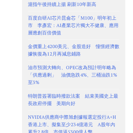
滬指午後持續上揚 刷新10年新高
百度自研AI芯片昆侖芯「M100」明年初上
市 李彥宏：AI產業芯片獨大不健康、應用
層應創百倍價值
金價重上4200美元、金股造好 憧憬經濟數
據恢復為12月再減息鋪路
油市預測大轉向、OPEC改為預計明年略為
「供應過剩」 油價急跌4%、三桶油跌1%
至3%
特朗普簽署臨時撥款法案 結束美國史上最
長政府停擺 美期向好
NVIDIA供應商中際旭創據報選定投行A+H
香港上市、擬集至少234億港元 A股年內
累升2.8倍、市值逼5300億人幣