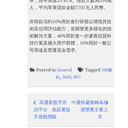
幣，按年倒退25.41%。借款人數為530萬
人，平均單筆貸款金額7707元人民幣。
所得款項約50%用於進行研發以增強其技
術及信用評估能力，並開發更多樣化的技
術解決方案，40%用於進一步滲透信貸科
技行業及擴大用戶群體，10%用於一般公
司用途及營運資金需求。
Posted in
Tagged
General
360數
,
,
科
3660
IPO
高通新藍牙音
中通快遞擬轉為在
Post
訊平台 低延遲提
港雙重主要上
navigation
升遊戲體驗
市