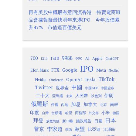
再有美股中概股有意回流香港 特賣電商唯
品會據報擬最快明年來港IPO 今年股價累
升47%、市值逼百億美元
9988
700
1810
AI
Apple
1211
9992
ChatGPT
IPO
Google
FTX
Meta
Elon Musk
Netflix
TikTok
Tesla
OpenAI
Nvidia
Omicron
Twitter
中國
世界盃
中國GDP
中國旅客
二十大
伊朗
人民幣
以色列
亞馬遜
京東
俄羅斯
加息
加拿大
南韓
內地
停擺
北京
印度
小米
台灣
台積電
哈里
商務部
外交部
德國
日本
拜登
施政報告
日圓
新10條
放寬防疫
歐盟
普京
李家超
比亞迪
江澤民
李強