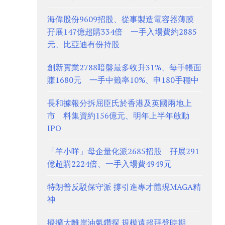
海偉股份9609招股、從事製造電容器薄膜
孖展147億超購334倍 一手入場費約2885
元、比亞迪有份持股
創新實業2788暗盤最多收升31%、每手帳面
賺1680元 一手中籤率10%、申180手穩中
長和據報分拆屈臣氏於香港及英國兩地上
市 料集資約156億元、明年上半年啟動
IPO
「羊小咩」母企量化派2685招股 孖展291
億超購2224倍、一手入場費4949元
特朗普反駁保守派 撐引進專才體現MAGA精
神
擬擴大離岸油氣鑽探 規模遠超拜登時期