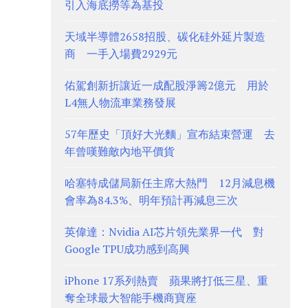
引入海底撈等為基投
天域半導體2658招股、碳化硅外延片製造
商 一手入場費2929元
佑駕創新折讓近一成配股淨籌2億元 用於
L4無人物流車業務發展
57年歷史「頂好大光麵」宣布結束營運 去
年曾嘆難敵內地平價貨
哈塞特成儲局新任主席大熱門 12月減息機
會率為84.3%、明年預計再減息三次
英偉達：Nvidia AI芯片領先業界一代 對
Google TPU成功感到高興
iPhone 17系列熱賣 蘋果將打低三星、重
奪全球最大智能手機商寶座