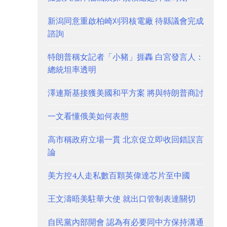
新潟同意重啟柏崎刈羽核電廠 待縣議會完成
諮詢
特朗普稱女記者「小豬」捱轟 白宮發言人：
總統坦率透明
澤連斯基接獲美國和平方案 將與特朗普商討
一文看懂俄美如何表態
高市稱政府立場一貫 北京促立即收回錯誤言
論
美方控4人走私數百顆英偉達芯片至中國
王文濤晤美駐華大使 就出口管制表達關切
自民黨內部開會 認為有必要同中方保持溝通