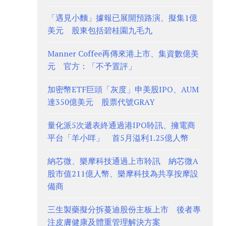
「遇見小麵」據報已展開預路演、擬集1億
美元 股東包括碧桂園九毛九
Manner Coffee再傳來港上市、集資數億美
元 官方：「不予置評」
加密幣ETF巨頭「灰度」申美股IPO、AUM
達350億美元 股票代號GRAY
量化派5次遞表終通過港IPO聆訊、擁電商
平台「羊小咩」 首5月溢利1.25億人幣
納芯微、樂摩科技通過上市聆訊 納芯微A
股市值211億人幣、樂摩科技為共享按摩設
備商
三生製藥擬分拆蔓迪股份主板上市 後者專
注皮膚健康及體重管理解決方案