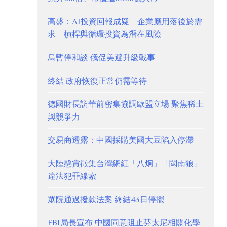
高盛：AI投資回報成疑 企業應用落後於需
求 槓桿與循環投資為潛在風險
烏暫停和談 俄促美避升級戰事
終結 政府恢復正常仍需等待
德國財長訪華前密集協調歐盟立場 聚焦稀土
與競爭力
交易商透露：中國採購美國大豆陷入停滯
大陸懸賞徵集台灣網紅「八炯」「閩南狼」
違法犯罪線索
眾院通過撥款法案 終結43日停擺
FBI局長宣布 中國同意阻止芬太尼相關化學