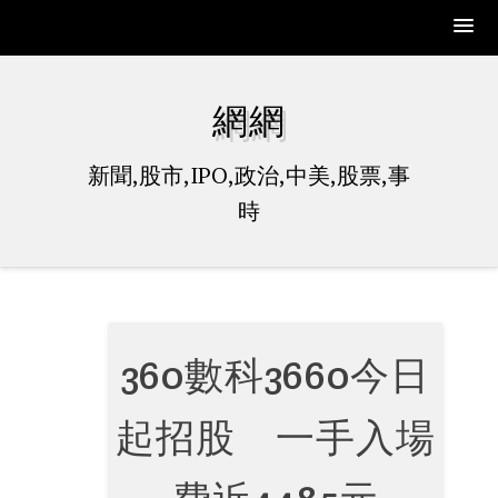
Skip
to
網網
content
新聞,股市,IPO,政治,中美,股票,事
時
360數科3660今日
起招股 一手入場