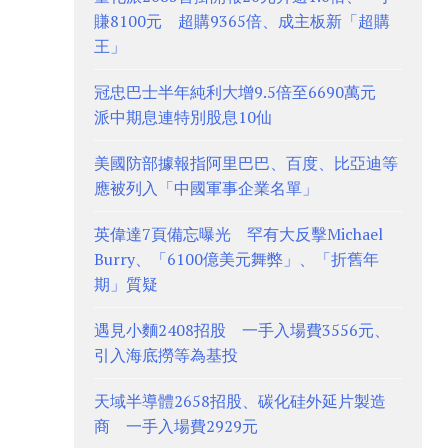
賺8100元 超購9365倍、成主板新「超購
王」
冠忠巴士半年純利大增9.5倍至6690萬元
派中期息連特別股息10仙
美國防部據報指阿里巴巴、百度、比亞迪等
應被列入「中國軍事企業名單」
英偉達7頁備忘曝光 罕有大反擊Michael
Burry、「6100億美元舞弊」、「折舊年
期」質疑
遇見小麵2408招股 一手入場費3556元、
引入海底撈等為基投
天域半導體2658招股、碳化硅外延片製造
商 一手入場費2929元