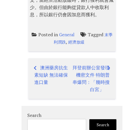
支，當經濟活動放緩時，銀行獲利就會減
少。但由於銀行能夠從貸款人中收取利
息，所以銀行仍會因加息而獲利。
Posted in
Tagged
General
末季
,
利潤跌
經濟放緩
澳洲藥房抗生
拜登前辦公室發現
Post
素短缺 無法確保
機密文件 特朗普
navigation
進口量
串爆問：「幾時搜
白宮」
Search
Search