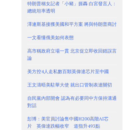
特朗普稱女記者「小豬」捱轟 白宮發言人：
總統坦率透明
澤連斯基接獲美國和平方案 將與特朗普商討
一文看懂俄美如何表態
高市稱政府立場一貫 北京促立即收回錯誤言
論
美方控4人走私數百顆英偉達芯片至中國
王文濤晤美駐華大使 就出口管制表達關切
自民黨內部開會 認為有必要同中方保持溝通
對話
彭博：美官員討論售中國H200高階AI芯
片 英偉達跌幅收窄 道指升493點