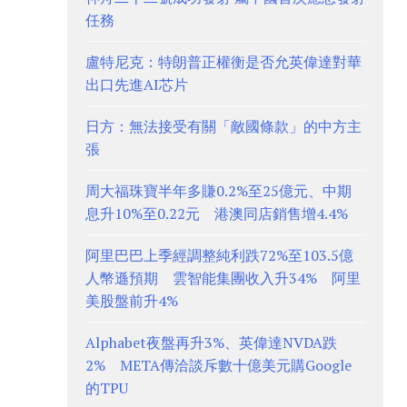
任務
盧特尼克：特朗普正權衡是否允英偉達對華
出口先進AI芯片
日方：無法接受有關「敵國條款」的中方主
張
周大福珠寶半年多賺0.2%至25億元、中期
息升10%至0.22元 港澳同店銷售增4.4%
阿里巴巴上季經調整純利跌72%至103.5億
人幣遜預期 雲智能集團收入升34% 阿里
美股盤前升4%
Alphabet夜盤再升3%、英偉達NVDA跌
2% META傳洽談斥數十億美元購Google
的TPU