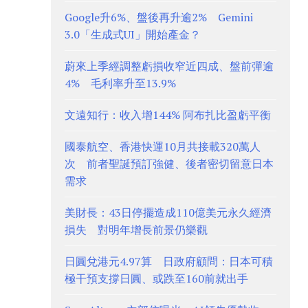
Google升6%、盤後再升逾2% Gemini
3.0「生成式UI」開始產金？
蔚來上季經調整虧損收窄近四成、盤前彈逾
4% 毛利率升至13.9%
文遠知行：收入增144% 阿布扎比盈虧平衡
國泰航空、香港快運10月共接載320萬人
次 前者聖誕預訂強健、後者密切留意日本
需求
美財長：43日停擺造成110億美元永久經濟
損失 對明年增長前景仍樂觀
日圓兌港元4.97算 日政府顧問：日本可積
極干預支撐日圓、或跌至160前就出手