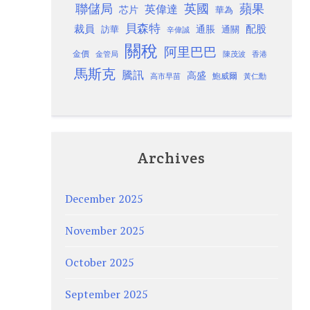
聯儲局
蘋果
英國
英偉達
芯片
華為
貝森特
裁員
配股
通脹
訪華
通關
辛偉誠
關稅
阿里巴巴
金價
金管局
香港
陳茂波
馬斯克
騰訊
高盛
高市早苗
鮑威爾
黃仁勳
Archives
December 2025
November 2025
October 2025
September 2025