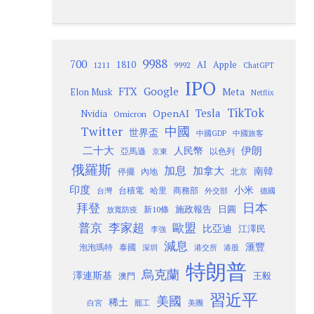
9988
700
1810
AI
Apple
1211
9992
ChatGPT
IPO
Google
FTX
Meta
Elon Musk
Netflix
TikTok
Tesla
OpenAI
Nvidia
Omicron
Twitter
中國
世界盃
中國GDP
中國旅客
二十大
伊朗
人民幣
以色列
亞馬遜
京東
俄羅斯
加息
加拿大
南韓
內地
停擺
北京
印度
小米
台灣
台積電
哈里
商務部
外交部
德國
日本
拜登
施政報告
日圓
新10條
放寬防疫
歐盟
普京
李家超
比亞迪
江澤民
李強
減息
滙豐
泡泡瑪特
泰國
深圳
港股
港交所
特朗普
烏克蘭
澤連斯基
澳門
王毅
習近平
美國
稀土
白宮
罷工
美團