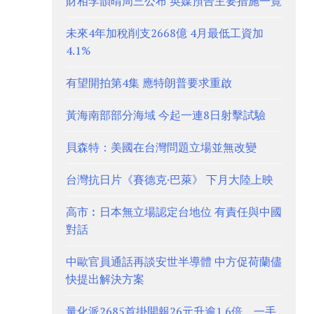
財相李韻晴周三公布 英媒預告主要措施一覽
未來4年加稅削支2668億 4月最低工資加
4.1%
有望開拍第4集 應特朗普要求重啟
黃海南部部分海域 今起一連8日射擊試驗
貝森特：美國在台灣問題立場並無改變
台灣抗日片《賽德克·巴萊》 下月大陸上映
高市︰日本無立場認定台地位 有責任與中國
對話
中歐官員通話再談安世半導體 中方促荷蘭儘
快提出解決方案
量化派2685首掛開報26元升逾1.6倍、一手