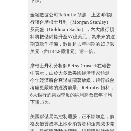
下跌。
金融數據公司Refinitiv 預測，上述4間銀
行聯合摩根士丹利（Morgan Stanley）
及高盛（Goldman Sachs），六大銀行預
料將把儲備提升至57億美元，為未來的逾
期貸款作準備，數目超去年同期的23.7億
美元（約184.8億港元）逾一倍。
摩根士丹利分析師Betsy Graseck在報告
中表示，由於大多數美國經濟學家預測，
今年經濟將會衰退或顯著放緩，銀行或會
考慮更嚴峻的經濟前景。Refinitiv 預料，
6大銀行的第四季度的純利將會按年平均
下降17%。
美國聯儲局為控制通脹，正不斷加息，價
格及借貸成本上漲令消費者和企業減少開