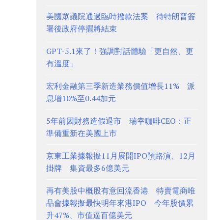
美國眾議院通過臨時撥款法案 待特朗普簽
署後政府停擺將結束
GPT-5.1來了！強調對話體驗「更自然、更
有溫度」
宏利金融第三季新造業務價值增長11% 派
息增10%至0.44加元
5年前因財務造假退市 瑞幸咖啡CEO：正
準備重新在美國上市
京東工業據報擬11月展開IPO預路演、12月
掛牌 集資最多6億美元
再有美股中概股有意回流香港 特賣電商唯
品會據報擬最快明年來港IPO 今年股價累
升47%、市值逼百億美元