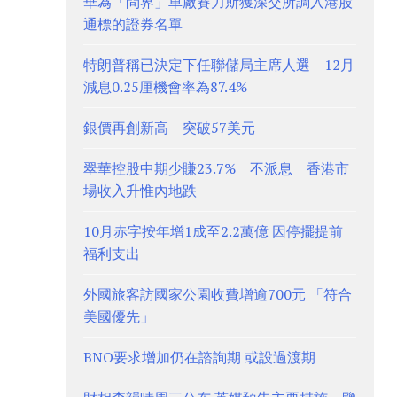
華為「問界」車廠賽力斯獲深交所調入港股
通標的證券名單
特朗普稱已決定下任聯儲局主席人選 12月
減息0.25厘機會率為87.4%
銀價再創新高 突破57美元
翠華控股中期少賺23.7% 不派息 香港市
場收入升惟內地跌
10月赤字按年增1成至2.2萬億 因停擺提前
福利支出
外國旅客訪國家公園收費增逾700元 「符合
美國優先」
BNO要求增加仍在諮詢期 或設過渡期