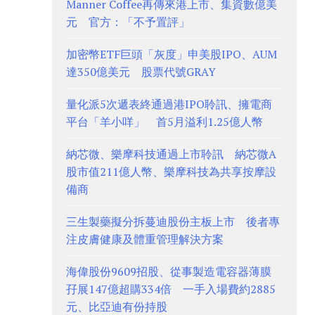
Manner Coffee再傳來港上市、集資數億美
元 官方：「不予置評」
加密幣ETF巨頭「灰度」申美股IPO、AUM
達350億美元 股票代號GRAY
量化派5次遞表終通過港IPO聆訊、擁電商
平台「羊小咩」 首5月溢利1.25億人幣
納芯微、樂摩科技通過上市聆訊 納芯微A
股市值211億人幣、樂摩科技為共享按摩設
備商
三生製藥擬分拆蔓迪股份主板上市 後者專
注皮膚健康及體重管理解決方案
海偉股份9609招股、從事製造電容器薄膜
孖展147億超購334倍 一手入場費約2885
元、比亞迪有份持股