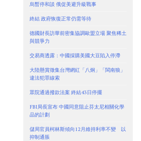
烏暫停和談 俄促美避升級戰事
終結 政府恢復正常仍需等待
德國財長訪華前密集協調歐盟立場 聚焦稀土
與競爭力
交易商透露：中國採購美國大豆陷入停滯
大陸懸賞徵集台灣網紅「八炯」「閩南狼」
違法犯罪線索
眾院通過撥款法案 終結43日停擺
FBI局長宣布 中國同意阻止芬太尼相關化學
品的計劃
儲局官員柯林斯傾向12月維持利率不變 以
抑制通脹