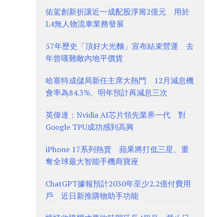
佑駕創新折讓近一成配股淨籌2億元 用於
L4無人物流車業務發展
57年歷史「頂好大光麵」宣布結束營運 去
年曾嘆難敵內地平價貨
哈塞特成儲局新任主席大熱門 12月減息機
會率為84.3%、明年預計再減息三次
英偉達：Nvidia AI芯片領先業界一代 對
Google TPU成功感到高興
iPhone 17系列熱賣 蘋果將打低三星、重
奪全球最大智能手機商寶座
ChatGPT據報預計2030年至少2.2億付費用
戶 近日新推購物助手功能