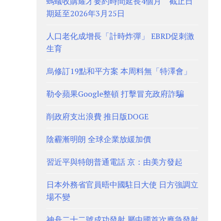
螞蟻收購耀才要約時間延長4個月 截止日
期延至2026年3月25日
人口老化成增長「計時炸彈」 EBRD促刺激
生育
烏修訂19點和平方案 本周料無「特澤會」
勒令蘋果Google整頓 打擊冒充政府詐騙
削政府支出浪費 推日版DOGE
陰霾漸明朗 全球企業放緩加價
習近平與特朗普通電話 京：由美方發起
日本外務省官員晤中國駐日大使 日方強調立
場不變
神舟二十二號成功發射 屬中國首次應急發射