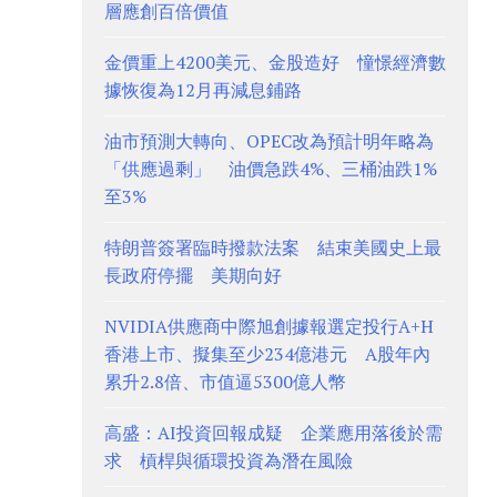
層應創百倍價值
金價重上4200美元、金股造好 憧憬經濟數
據恢復為12月再減息鋪路
油市預測大轉向、OPEC改為預計明年略為
「供應過剩」 油價急跌4%、三桶油跌1%
至3%
特朗普簽署臨時撥款法案 結束美國史上最
長政府停擺 美期向好
NVIDIA供應商中際旭創據報選定投行A+H
香港上市、擬集至少234億港元 A股年內
累升2.8倍、市值逼5300億人幣
高盛：AI投資回報成疑 企業應用落後於需
求 槓桿與循環投資為潛在風險