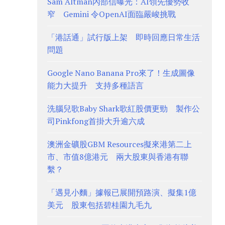
Sam Altman內部信曝光：AI領先優勢收
窄 Gemini 令OpenAI面臨嚴峻挑戰
「港話通」試行版上架 即時回應日常生活
問題
Google Nano Banana Pro來了！生成圖像
能力大提升 支持多種語言
洗腦兒歌Baby Shark歌紅股價更勁 製作公
司Pinkfong首掛大升逾六成
澳洲金礦股GBM Resources擬來港第二上
市、市值8億港元 兩大股東與香港有聯
繫？
「遇見小麵」據報已展開預路演、擬集1億
美元 股東包括碧桂園九毛九