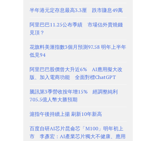
半年港元定存息最高3.3厘 跌市賺息49萬
阿里巴巴11.25公布季績 市場估外賣燒錢
見頂？
花旗料美滙指數3個月預測97.58 明年上半年
低見94
阿里巴巴股價曾大升近6% AI應用擬大改
版、加入電商功能 全面對標ChatGPT
騰訊第3季營收按年增15% 經調整純利
705.5億人幣大勝預期
滬指午後持續上揚 刷新10年新高
百度自研AI芯片昆侖芯「M100」明年初上
市 李彥宏：AI產業芯片獨大不健康、應用