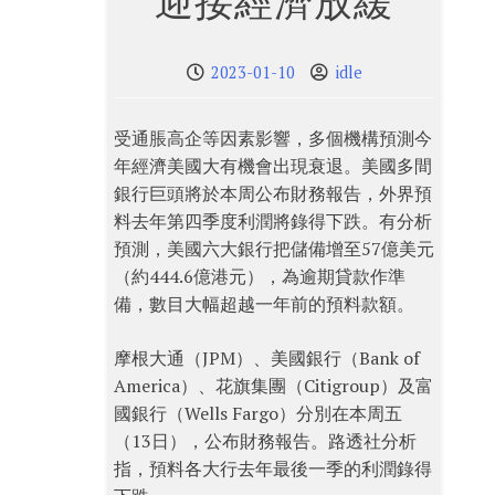
迎接經濟放緩
2023-01-10
idle
受通脹高企等因素影響，多個機構預測今
年經濟美國大有機會出現衰退。美國多間
銀行巨頭將於本周公布財務報告，外界預
料去年第四季度利潤將錄得下跌。有分析
預測，美國六大銀行把儲備增至57億美元
（約444.6億港元），為逾期貸款作準
備，數目大幅超越一年前的預料款額。
摩根大通（JPM）、美國銀行（Bank of
America）、花旗集團（Citigroup）及富
國銀行（Wells Fargo）分別在本周五
（13日），公布財務報告。路透社分析
指，預料各大行去年最後一季的利潤錄得