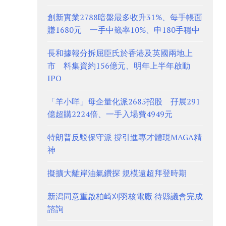
創新實業2788暗盤最多收升31%、每手帳面
賺1680元 一手中籤率10%、申180手穩中
長和據報分拆屈臣氏於香港及英國兩地上
市 料集資約156億元、明年上半年啟動
IPO
「羊小咩」母企量化派2685招股 孖展291
億超購2224倍、一手入場費4949元
特朗普反駁保守派 撐引進專才體現MAGA精
神
擬擴大離岸油氣鑽探 規模遠超拜登時期
新潟同意重啟柏崎刈羽核電廠 待縣議會完成
諮詢