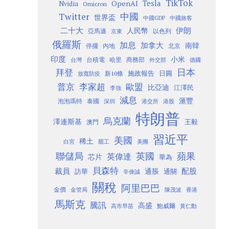
TikTok
Tesla
OpenAI
Nvidia
Omicron
Twitter
中國
世界盃
中國GDP
中國旅客
二十大
伊朗
人民幣
以色列
亞馬遜
京東
俄羅斯
加息
加拿大
南韓
內地
停擺
北京
印度
小米
台灣
台積電
哈里
商務部
外交部
德國
日本
拜登
施政報告
日圓
新10條
放寬防疫
歐盟
普京
李家超
比亞迪
江澤民
李強
減息
滙豐
泡泡瑪特
泰國
深圳
港股
港交所
特朗普
烏克蘭
澤連斯基
澳門
王毅
習近平
美國
稀土
白宮
罷工
美團
聯儲局
蘋果
英國
英偉達
芯片
華為
貝森特
裁員
配股
通脹
訪華
通關
辛偉誠
關稅
阿里巴巴
金價
金管局
香港
陳茂波
馬斯克
騰訊
高盛
高市早苗
鮑威爾
黃仁勳