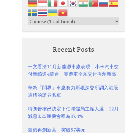
Recent Posts
一文看清11月新能源車廠表現 小米汽車交
付量續逾4萬台 零跑車全系交付再創新高
華為「問界」車廠賽力斯獲深交所調入港股
通標的證券名單
特朗普稱已決定下任聯儲局主席人選 12月
減息0.25厘機會率為87.4%
銀價再創新高 突破57美元