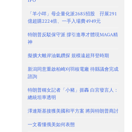
IPO
「羊小咩」母企量化派2685招股 孖展291
億超購2224倍、一手入場費4949元
特朗普反駁保守派 撐引進專才體現MAGA精
神
擬擴大離岸油氣鑽探 規模遠超拜登時期
新潟同意重啟柏崎刈羽核電廠 待縣議會完成
諮詢
特朗普稱女記者「小豬」捱轟 白宮發言人：
總統坦率透明
澤連斯基接獲美國和平方案 將與特朗普商討
一文看懂俄美如何表態