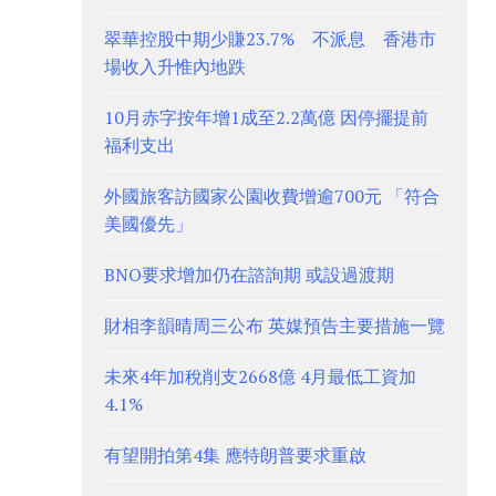
翠華控股中期少賺23.7% 不派息 香港市
場收入升惟內地跌
10月赤字按年增1成至2.2萬億 因停擺提前
福利支出
外國旅客訪國家公園收費增逾700元 「符合
美國優先」
BNO要求增加仍在諮詢期 或設過渡期
財相李韻晴周三公布 英媒預告主要措施一覽
未來4年加稅削支2668億 4月最低工資加
4.1%
有望開拍第4集 應特朗普要求重啟