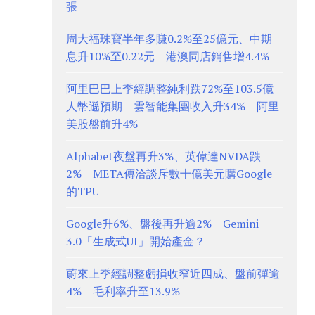
張
周大福珠寶半年多賺0.2%至25億元、中期
息升10%至0.22元 港澳同店銷售增4.4%
阿里巴巴上季經調整純利跌72%至103.5億
人幣遜預期 雲智能集團收入升34% 阿里
美股盤前升4%
Alphabet夜盤再升3%、英偉達NVDA跌
2% META傳洽談斥數十億美元購Google
的TPU
Google升6%、盤後再升逾2% Gemini
3.0「生成式UI」開始產金？
蔚來上季經調整虧損收窄近四成、盤前彈逾
4% 毛利率升至13.9%