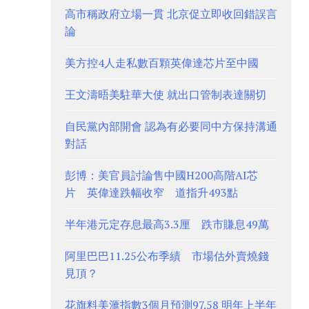
高市稱政府立場一貫 北京促立即收回錯誤言
論
美方控4人走私數百顆英偉達芯片至中國
王文濤晤美駐華大使 就出口管制表達關切
自民黨內部開會 認為有必要同中方保持溝通
對話
彭博：美官員討論售中國H200高階AI芯
片 英偉達跌幅收窄 道指升493點
半年港元定存息最高3.3厘 跌市賺息49萬
阿里巴巴11.25公布季績 市場估外賣燒錢
見頂？
花旗料美滙指數3個月預測97.58 明年上半年