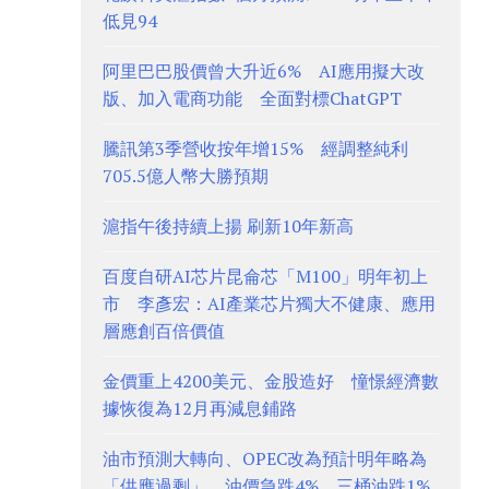
低見94
阿里巴巴股價曾大升近6% AI應用擬大改
版、加入電商功能 全面對標ChatGPT
騰訊第3季營收按年增15% 經調整純利
705.5億人幣大勝預期
滬指午後持續上揚 刷新10年新高
百度自研AI芯片昆侖芯「M100」明年初上
市 李彥宏：AI產業芯片獨大不健康、應用
層應創百倍價值
金價重上4200美元、金股造好 憧憬經濟數
據恢復為12月再減息鋪路
油市預測大轉向、OPEC改為預計明年略為
「供應過剩」 油價急跌4%、三桶油跌1%