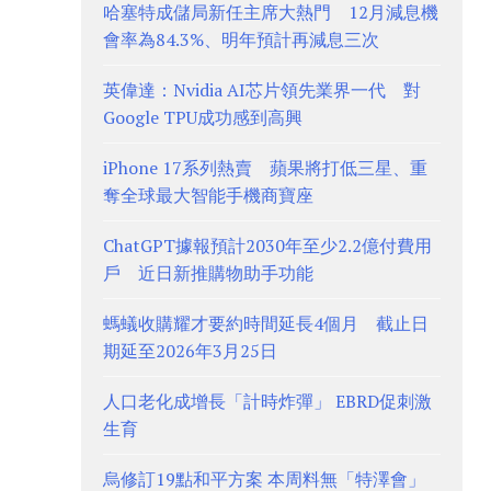
哈塞特成儲局新任主席大熱門 12月減息機
會率為84.3%、明年預計再減息三次
英偉達：Nvidia AI芯片領先業界一代 對
Google TPU成功感到高興
iPhone 17系列熱賣 蘋果將打低三星、重
奪全球最大智能手機商寶座
ChatGPT據報預計2030年至少2.2億付費用
戶 近日新推購物助手功能
螞蟻收購耀才要約時間延長4個月 截止日
期延至2026年3月25日
人口老化成增長「計時炸彈」 EBRD促刺激
生育
烏修訂19點和平方案 本周料無「特澤會」