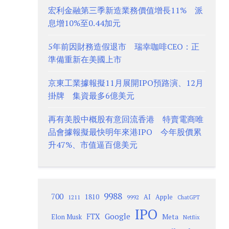
宏利金融第三季新造業務價值增長11% 派
息增10%至0.44加元
5年前因財務造假退市 瑞幸咖啡CEO：正
準備重新在美國上市
京東工業據報擬11月展開IPO預路演、12月
掛牌 集資最多6億美元
再有美股中概股有意回流香港 特賣電商唯
品會據報擬最快明年來港IPO 今年股價累
升47%、市值逼百億美元
9988
700
1810
AI
Apple
1211
9992
ChatGPT
IPO
Google
FTX
Meta
Elon Musk
Netflix