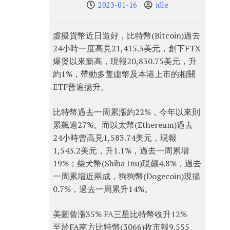
2023-01-16
idle
虛擬貨幣近日造好，比特幣(Bitcoin)過去
24小時一度高見21,415.3美元，創下FTX
爆煲以來新高，現報20,830.75美元，升
約1%，帶動多隻虛幣及本港上市的相關
ETF普遍揚升。
比特幣過去一周累漲約22%，今年以來則
累飆逾27%。而以太幣(Ethereum)過去
24小時曾高見1,583.74美元，現報
1,543.2美元，升1.1%，過去一周累增
19%；柴犬幣(Shiba Inu)現飆4.8%，過去
一周累增近兩成，狗狗幣(Dogecoin)現揚
0.7%，過去一周累升14%。
美圖曾漲35% FA三星比特幣收升12%
至於FA南方比特幣(3066)收市報9.555