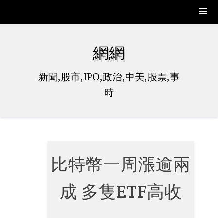
Skip
to
網網
content
新聞,股市,IPO,政治,中美,股票,事
時
比特幣一周漲逾兩
成 多隻ETF高收