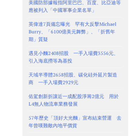
美國防部據報指阿里巴巴、百度、比亞迪等
應被列入「中國軍事企業名單」
英偉達7頁備忘曝光 罕有大反擊Michael
Burry、「6100億美元舞弊」、「折舊年
期」質疑
遇見小麵2408招股 一手入場費3556元、
引入海底撈等為基投
天域半導體2658招股、碳化硅外延片製造
商 一手入場費2929元
佑駕創新折讓近一成配股淨籌2億元 用於
L4無人物流車業務發展
57年歷史「頂好大光麵」宣布結束營運 去
年曾嘆難敵內地平價貨