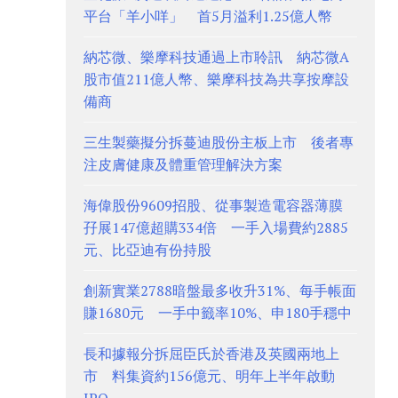
平台「羊小咩」 首5月溢利1.25億人幣
納芯微、樂摩科技通過上市聆訊 納芯微A
股市值211億人幣、樂摩科技為共享按摩設
備商
三生製藥擬分拆蔓迪股份主板上市 後者專
注皮膚健康及體重管理解決方案
海偉股份9609招股、從事製造電容器薄膜
孖展147億超購334倍 一手入場費約2885
元、比亞迪有份持股
創新實業2788暗盤最多收升31%、每手帳面
賺1680元 一手中籤率10%、申180手穩中
長和據報分拆屈臣氏於香港及英國兩地上
市 料集資約156億元、明年上半年啟動