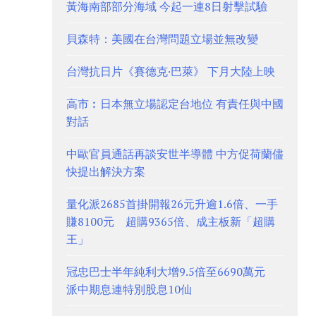
黃海南部部分海域 今起一連8日射擊試驗
貝森特：美國在台灣問題立場並無改變
台灣抗日片《賽德克·巴萊》 下月大陸上映
高市︰日本無立場認定台地位 有責任與中國
對話
中歐官員通話再談安世半導體 中方促荷蘭儘
快提出解決方案
量化派2685首掛開報26元升逾1.6倍、一手
賺8100元 超購9365倍、成主板新「超購
王」
冠忠巴士半年純利大增9.5倍至6690萬元
派中期息連特別股息10仙