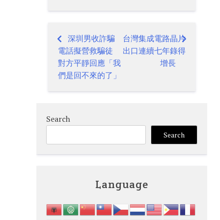
深圳男收詐騙
台灣集成電路晶片
Post
電話擬營救騙徒
出口連續七年錄得
navigation
對方平靜回應「我
增長
們是回不來的了」
Search
Search
Language