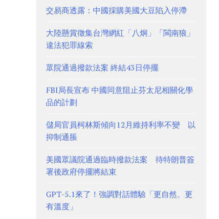
交易商透露：中國採購美國大豆陷入停滯
大陸懸賞徵集台灣網紅「八炯」「閩南狼」
違法犯罪線索
眾院通過撥款法案 終結43日停擺
FBI局長宣布 中國同意阻止芬太尼相關化學
品的計劃
儲局官員柯林斯傾向12月維持利率不變 以
抑制通脹
美國眾議院通過臨時撥款法案 待特朗普簽
署後政府停擺將結束
GPT-5.1來了！強調對話體驗「更自然、更
有溫度」