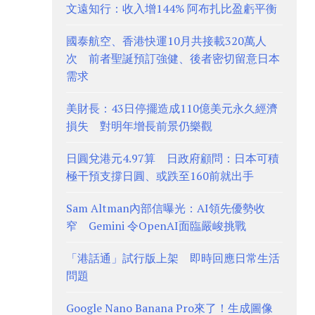
文遠知行：收入增144% 阿布扎比盈虧平衡
國泰航空、香港快運10月共接載320萬人
次 前者聖誕預訂強健、後者密切留意日本
需求
美財長：43日停擺造成110億美元永久經濟
損失 對明年增長前景仍樂觀
日圓兌港元4.97算 日政府顧問：日本可積
極干預支撐日圓、或跌至160前就出手
Sam Altman內部信曝光：AI領先優勢收
窄 Gemini 令OpenAI面臨嚴峻挑戰
「港話通」試行版上架 即時回應日常生活
問題
Google Nano Banana Pro來了！生成圖像