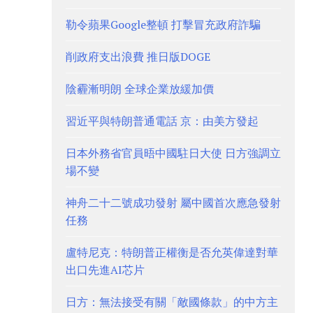
勒令蘋果Google整頓 打擊冒充政府詐騙
削政府支出浪費 推日版DOGE
陰霾漸明朗 全球企業放緩加價
習近平與特朗普通電話 京：由美方發起
日本外務省官員晤中國駐日大使 日方強調立
場不變
神舟二十二號成功發射 屬中國首次應急發射
任務
盧特尼克：特朗普正權衡是否允英偉達對華
出口先進AI芯片
日方：無法接受有關「敵國條款」的中方主