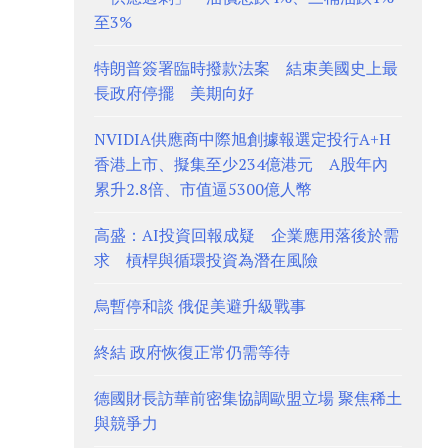
至3%
特朗普簽署臨時撥款法案 結束美國史上最
長政府停擺 美期向好
NVIDIA供應商中際旭創據報選定投行A+H
香港上市、擬集至少234億港元 A股年內
累升2.8倍、市值逼5300億人幣
高盛：AI投資回報成疑 企業應用落後於需
求 槓桿與循環投資為潛在風險
烏暫停和談 俄促美避升級戰事
終結 政府恢復正常仍需等待
德國財長訪華前密集協調歐盟立場 聚焦稀土
與競爭力