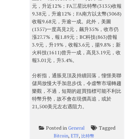
元，升近12%；FA三星比特幣(3135)收報
9.38元，升逾12%；FA南方以太幣(3068)
收報9.68元，升逾一成。此外，美圖
(1357)一度高見2元，飆升35%，收市仍
漲27.7%，報1.89元；BC科技(863)曾報
3.9元，升19%，收報3.6元，揚9.8%；新
火科技(1611)曾升一成，高見3.19元，收
報3.01元，升3.4%。
分析指，通脹見頂及持續回落，憧憬美聯
儲局放慢大手加息步伐，令虛幣市場轉趨
樂觀，不過，短期的超買指標可能不利比
特幣升勢，故不會在現價高追，或於
21,500美元左右遇阻力。
Posted in
Tagged
General
,
,
Bitcoin
ETF
比特幣