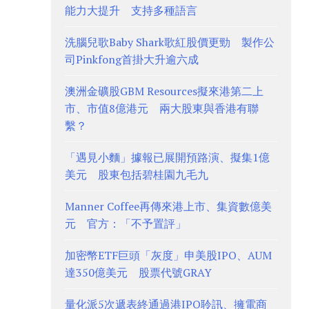
能力大提升 支持多種語言
洗腦兒歌Baby Shark歌紅股價更勁 製作公
司Pinkfong首掛大升逾六成
澳洲金礦股GBM Resources擬來港第二上
市、市值8億港元 兩大股東與香港有聯
繫？
「遇見小麵」據報已展開預路演、擬集1億
美元 股東包括碧桂園九毛九
Manner Coffee再傳來港上市、集資數億美
元 官方：「不予置評」
加密幣ETF巨頭「灰度」申美股IPO、AUM
達350億美元 股票代號GRAY
量化派5次遞表終通過港IPO聆訊、擁電商