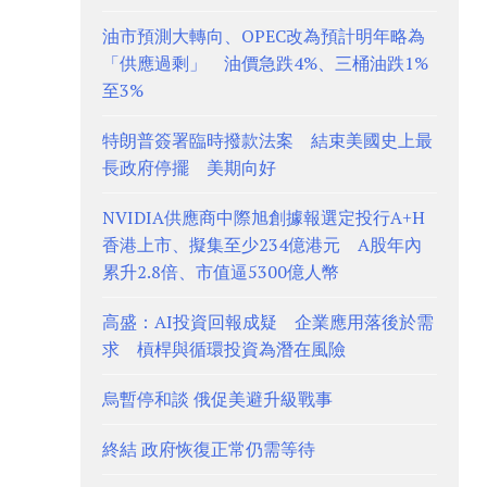
油市預測大轉向、OPEC改為預計明年略為
「供應過剩」 油價急跌4%、三桶油跌1%
至3%
特朗普簽署臨時撥款法案 結束美國史上最
長政府停擺 美期向好
NVIDIA供應商中際旭創據報選定投行A+H
香港上市、擬集至少234億港元 A股年內
累升2.8倍、市值逼5300億人幣
高盛：AI投資回報成疑 企業應用落後於需
求 槓桿與循環投資為潛在風險
烏暫停和談 俄促美避升級戰事
終結 政府恢復正常仍需等待