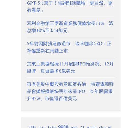
GPT-5.1來了！強調對話體驗「更自然、更
有溫度」
宏利金融第三季新造業務價值增長11% 派
息增10%至0.44加元
5年前因財務造假退市 瑞幸咖啡CEO：正
準備重新在美國上市
京東工業據報擬11月展開IPO預路演、12月
掛牌 集資最多6億美元
再有美股中概股有意回流香港 特賣電商唯
品會據報擬最快明年來港IPO 今年股價累
升47%、市值逼百億美元
9988
700
1810
AI
Apple
1211
9992
ChatGPT