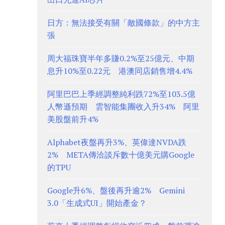
日方：無法接受有關「敵國條款」的中方主
張
周大福珠寶半年多賺0.2%至25億元、中期
息升10%至0.22元 港澳同店銷售增4.4%
阿里巴巴上季經調整純利跌72%至103.5億
人幣遜預期 雲智能集團收入升34% 阿里
美股盤前升4%
Alphabet夜盤再升3%、英偉達NVDA跌
2% META傳洽談斥數十億美元購Google
的TPU
Google升6%、盤後再升逾2% Gemini
3.0「生成式UI」開始產金？