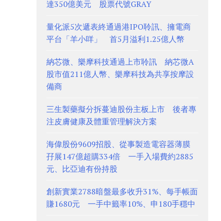
達350億美元 股票代號GRAY
量化派5次遞表終通過港IPO聆訊、擁電商
平台「羊小咩」 首5月溢利1.25億人幣
納芯微、樂摩科技通過上市聆訊 納芯微A
股市值211億人幣、樂摩科技為共享按摩設
備商
三生製藥擬分拆蔓迪股份主板上市 後者專
注皮膚健康及體重管理解決方案
海偉股份9609招股、從事製造電容器薄膜
孖展147億超購334倍 一手入場費約2885
元、比亞迪有份持股
創新實業2788暗盤最多收升31%、每手帳面
賺1680元 一手中籤率10%、申180手穩中