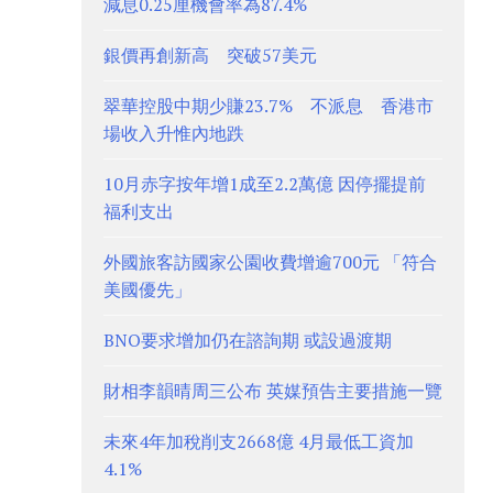
減息0.25厘機會率為87.4%
銀價再創新高 突破57美元
翠華控股中期少賺23.7% 不派息 香港市
場收入升惟內地跌
10月赤字按年增1成至2.2萬億 因停擺提前
福利支出
外國旅客訪國家公園收費增逾700元 「符合
美國優先」
BNO要求增加仍在諮詢期 或設過渡期
財相李韻晴周三公布 英媒預告主要措施一覽
未來4年加稅削支2668億 4月最低工資加
4.1%