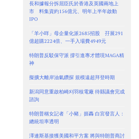
長和據報分拆屈臣氏於香港及英國兩地上
市 料集資約156億元、明年上半年啟動
IPO
「羊小咩」母企量化派2685招股 孖展291
億超購2224倍、一手入場費4949元
特朗普反駁保守派 撐引進專才體現MAGA精
神
擬擴大離岸油氣鑽探 規模遠超拜登時期
新潟同意重啟柏崎刈羽核電廠 待縣議會完成
諮詢
特朗普稱女記者「小豬」捱轟 白宮發言人：
總統坦率透明
澤連斯基接獲美國和平方案 將與特朗普商討