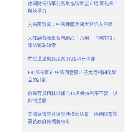
德國財長訪華前密集協調歐盟立場 聚焦稀土
與競爭力
交易商透露：中國採購美國大豆陷入停滯
大陸懸賞徵集台灣網紅「八炯」「閩南狼」
違法犯罪線索
眾院通過撥款法案 終結43日停擺
FBI局長宣布 中國同意阻止芬太尼相關化學
品的計劃
儲局官員柯林斯傾向12月維持利率不變 以
抑制通脹
美國眾議院通過臨時撥款法案 待特朗普簽
署後政府停擺將結束