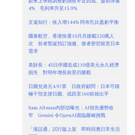
蔚來上季經調整虧損收窄近四成、盤前彈逾
4% 毛利率升至13.9%
文遠知行：收入增144% 阿布扎比盈虧平衡
國泰航空、香港快運10月共接載320萬人
次 前者聖誕預訂強健、後者密切留意日本
需求
美財長：43日停擺造成110億美元永久經濟
損失 對明年增長前景仍樂觀
日圓兌港元4.97算 日政府顧問：日本可積
極干預支撐日圓、或跌至160前就出手
Sam Altman內部信曝光：AI領先優勢收
窄 Gemini 令OpenAI面臨嚴峻挑戰
「港話通」試行版上架 即時回應日常生活