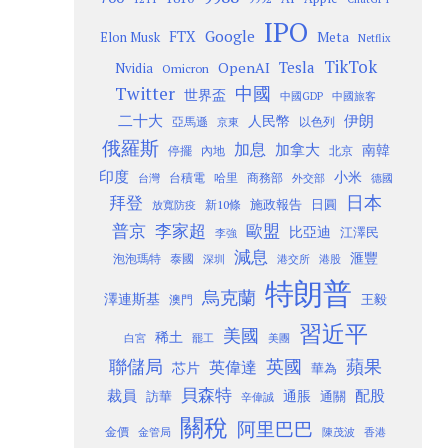
IPO
Google
FTX
Meta
Elon Musk
Netflix
TikTok
Tesla
OpenAI
Nvidia
Omicron
Twitter
中國
世界盃
中國GDP
中國旅客
二十大
伊朗
人民幣
以色列
亞馬遜
京東
俄羅斯
加息
加拿大
南韓
內地
停擺
北京
印度
小米
台灣
台積電
哈里
商務部
外交部
德國
日本
拜登
施政報告
日圓
新10條
放寬防疫
歐盟
普京
李家超
比亞迪
江澤民
李強
減息
滙豐
泡泡瑪特
泰國
深圳
港股
港交所
特朗普
烏克蘭
澤連斯基
澳門
王毅
習近平
美國
稀土
白宮
罷工
美團
聯儲局
蘋果
英國
英偉達
芯片
華為
貝森特
裁員
配股
通脹
訪華
通關
辛偉誠
關稅
阿里巴巴
金價
金管局
香港
陳茂波