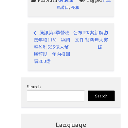
Posted in
Tagged
General
巴拿
,
馬港口
長和
騰訊第4季營收
公布JFK案新解密
Post
按年增11% 經調
文件 暫料無大突
navigation
整盈利553億人幣
破
勝預期 年內擬回
購800億
Search
Search
Language