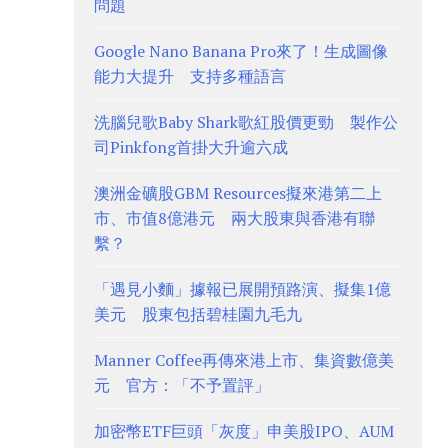
問題
Google Nano Banana Pro來了！生成圖像
能力大提升 支持多種語言
洗腦兒歌Baby Shark歌紅股價更勁 製作公
司Pinkfong首掛大升逾六成
澳洲金礦股GBM Resources擬來港第二上
市、市值8億港元 兩大股東與香港有聯
繫？
「遇見小麵」據報已展開預路演、擬集1億
美元 股東包括碧桂園九毛九
Manner Coffee再傳來港上市、集資數億美
元 官方：「不予置評」
加密幣ETF巨頭「灰度」申美股IPO、AUM