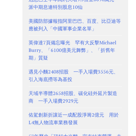
派中期息連特別股息10仙
美國防部據報指阿里巴巴、百度、比亞迪等
應被列入「中國軍事企業名單」
英偉達7頁備忘曝光 罕有大反擊Michael
Burry、「6100億美元舞弊」、「折舊年
期」質疑
遇見小麵2408招股 一手入場費3556元、
引入海底撈等為基投
天域半導體2658招股、碳化硅外延片製造
商 一手入場費2929元
佑駕創新折讓近一成配股淨籌2億元 用於
L4無人物流車業務發展