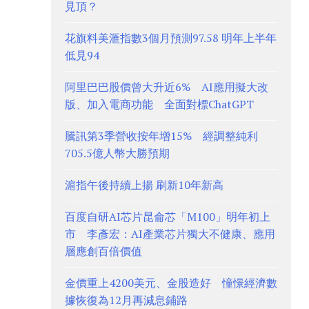
見頂？
花旗料美滙指數3個月預測97.58 明年上半年
低見94
阿里巴巴股價曾大升近6% AI應用擬大改
版、加入電商功能 全面對標ChatGPT
騰訊第3季營收按年增15% 經調整純利
705.5億人幣大勝預期
滬指午後持續上揚 刷新10年新高
百度自研AI芯片昆侖芯「M100」明年初上
市 李彥宏：AI產業芯片獨大不健康、應用
層應創百倍價值
金價重上4200美元、金股造好 憧憬經濟數
據恢復為12月再減息鋪路