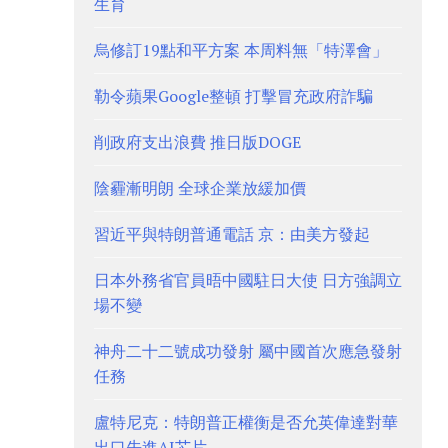
生育
烏修訂19點和平方案 本周料無「特澤會」
勒令蘋果Google整頓 打擊冒充政府詐騙
削政府支出浪費 推日版DOGE
陰霾漸明朗 全球企業放緩加價
習近平與特朗普通電話 京：由美方發起
日本外務省官員晤中國駐日大使 日方強調立
場不變
神舟二十二號成功發射 屬中國首次應急發射
任務
盧特尼克：特朗普正權衡是否允英偉達對華
出口先進AI芯片