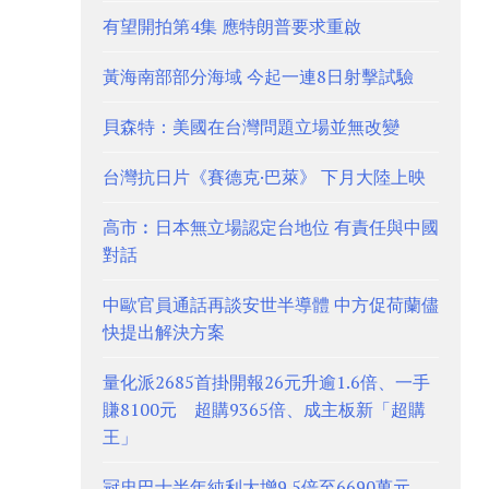
有望開拍第4集 應特朗普要求重啟
黃海南部部分海域 今起一連8日射擊試驗
貝森特：美國在台灣問題立場並無改變
台灣抗日片《賽德克·巴萊》 下月大陸上映
高市︰日本無立場認定台地位 有責任與中國
對話
中歐官員通話再談安世半導體 中方促荷蘭儘
快提出解決方案
量化派2685首掛開報26元升逾1.6倍、一手
賺8100元 超購9365倍、成主板新「超購
王」
冠忠巴士半年純利大增9.5倍至6690萬元