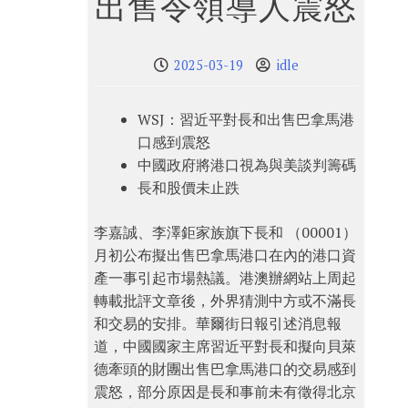
出售令領導人震怒
2025-03-19
idle
WSJ：習近平對長和出售巴拿馬港
口感到震怒
中國政府將港口視為與美談判籌碼
長和股價未止跌
李嘉誠、李澤鉅家族旗下長和 （00001）
月初公布擬出售巴拿馬港口在內的港口資
產一事引起市場熱議。港澳辦網站上周起
轉載批評文章後，外界猜測中方或不滿長
和交易的安排。華爾街日報引述消息報
道，中國國家主席習近平對長和擬向貝萊
德牽頭的財團出售巴拿馬港口的交易感到
震怒，部分原因是長和事前未有徵得北京