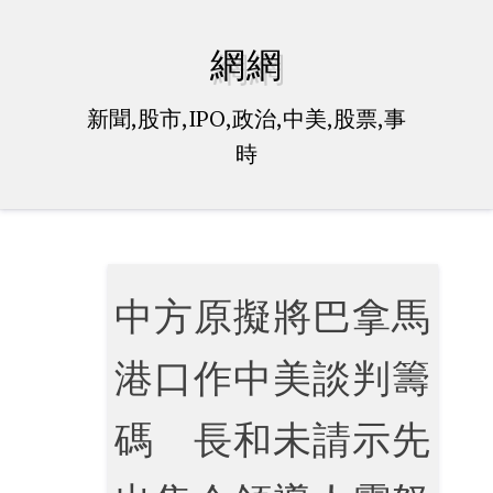
Skip
to
網網
content
新聞,股市,IPO,政治,中美,股票,事
時
中方原擬將巴拿馬
港口作中美談判籌
碼 長和未請示先