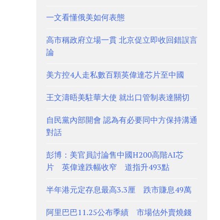
一文看懂俄美如何表態
高市稱政府立場一貫 北京促立即收回錯誤言
論
美方控4人走私數百顆英偉達芯片至中國
王文濤晤美駐華大使 就出口管制表達關切
自民黨內部開會 認為有必要同中方保持溝通
對話
彭博：美官員討論售中國H200高階AI芯
片 英偉達跌幅收窄 道指升493點
半年港元定存息最高3.3厘 跌市賺息49萬
阿里巴巴11.25公布季績 市場估外賣燒錢