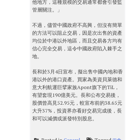
他地方，這種規模的交易通常都會引發監
管層關注。」
不過，儘管中國政府不高興，但沒有簡單
的方法可以阻止交易，因是次出售的資產
均位於中港以外地區，而且交易各方均有
信心完全交易，這令中國政府陷入棘手之
地。
長和於3月4日宣布，擬出售中國內地和香
港以外的港口資產。買家為美資貝萊德和
意大利航運巨擘家族Apont旗下的TiL，
有望套現190億美元。長和公布交易後，
股價曾高見52.95元，較宣布前的38.65元
大升37%，投資界亦看好交易完成後，長
和可以減價或派發特別股息。