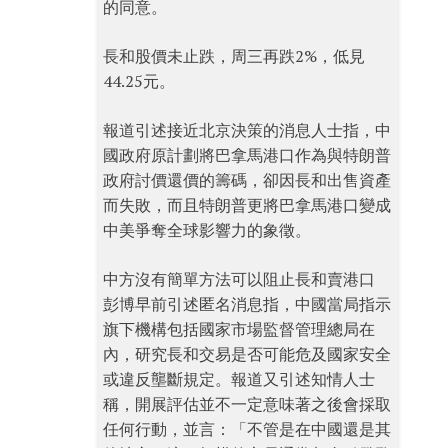
的同意。
長和股價未止跌，周三再跌2%，低見
44.25元。
報道引述接近北京決策的消息人士指，中
國政府原計劃將巴拿馬港口作為與特朗普
政府討價還價的籌碼，卻因長和出售資產
而失敗，而且特朗普更將巴拿馬港口變成
中美爭奪全球影響力的象徵。
中方沒有簡單方法可以阻止長和賣港口
彭博早前引述匿名消息指，中國當局指示
旗下機構包括國家市場監督管理總局在
內，研究長和交易是否可能危及國家安全
或違反壟斷規定。報道又引述知情人士
稱，開展評估並不一定意味著之後會採取
任何行動，並言：「不管是在中國還是其