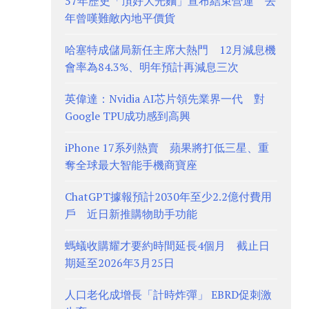
57年歷史「頂好大光麵」宣布結束營運 去
年曾嘆難敵內地平價貨
哈塞特成儲局新任主席大熱門 12月減息機
會率為84.3%、明年預計再減息三次
英偉達：Nvidia AI芯片領先業界一代 對
Google TPU成功感到高興
iPhone 17系列熱賣 蘋果將打低三星、重
奪全球最大智能手機商寶座
ChatGPT據報預計2030年至少2.2億付費用
戶 近日新推購物助手功能
螞蟻收購耀才要約時間延長4個月 截止日
期延至2026年3月25日
人口老化成增長「計時炸彈」 EBRD促刺激