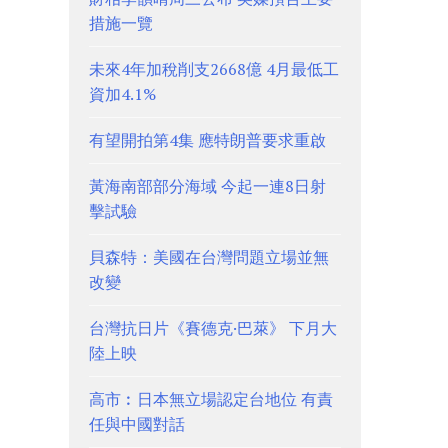
措施一覽
未來4年加稅削支2668億 4月最低工
資加4.1%
有望開拍第4集 應特朗普要求重啟
黃海南部部分海域 今起一連8日射
擊試驗
貝森特：美國在台灣問題立場並無
改變
台灣抗日片《賽德克·巴萊》 下月大
陸上映
高市︰日本無立場認定台地位 有責
任與中國對話