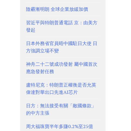
陰霾漸明朗 全球企業放緩加價
習近平與特朗普通電話 京：由美方
發起
日本外務省官員晤中國駐日大使 日
方強調立場不變
神舟二十二號成功發射 屬中國首次
應急發射任務
盧特尼克：特朗普正權衡是否允英
偉達對華出口先進AI芯片
日方：無法接受有關「敵國條款」
的中方主張
周大福珠寶半年多賺0.2%至25億