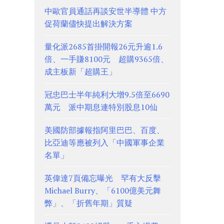
中歐官員通話再談安世半導體 中方
促荷蘭儘快提出解決方案
量化派2685首掛開報26元升逾1.6
倍、一手賺8100元 超購9365倍、
成主板新「超購王」
冠忠巴士半年純利大增9.5倍至6690
萬元 派中期息連特別股息10仙
美國防部據報指阿里巴巴、百度、
比亞迪等應被列入「中國軍事企業
名單」
英偉達7頁備忘曝光 罕有大反擊
Michael Burry、「6100億美元舞
弊」、「折舊年期」質疑