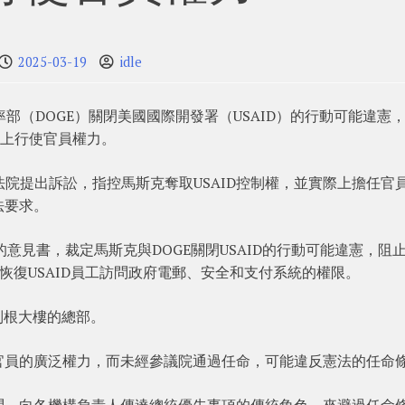
2025-03-19
idle
部（DOGE）關閉美國國際開發署（USAID）的行動可能違憲
實際上行使官員權力。
區法院提出訴訟，指控馬斯克奪取USAID控制權，並實際上擔任官
法要求。
68頁的意見書，裁定馬斯克與DOGE關閉USAID的行動可能違憲，阻
求恢復USAID員工訪問政府電郵、安全和支付系統的權限。
列根大樓的總部。
官員的廣泛權力，而未經參議院通過任命，可能違反憲法的任命
問，向各機構負責人傳達總統優先事項的傳統角色，來避過任命