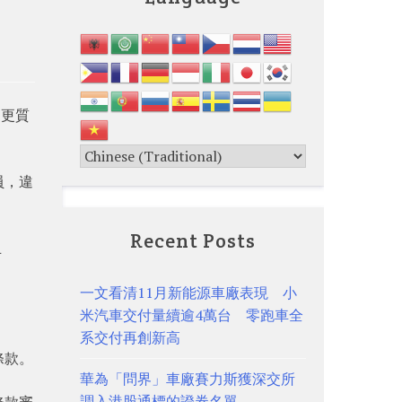
，更質
員，違
Recent Posts
止
一文看清11月新能源車廠表現 小
米汽車交付量續逾4萬台 零跑車全
系交付再創新高
條款。
華為「問界」車廠賽力斯獲深交所
調入港股通標的證券名單
條款審