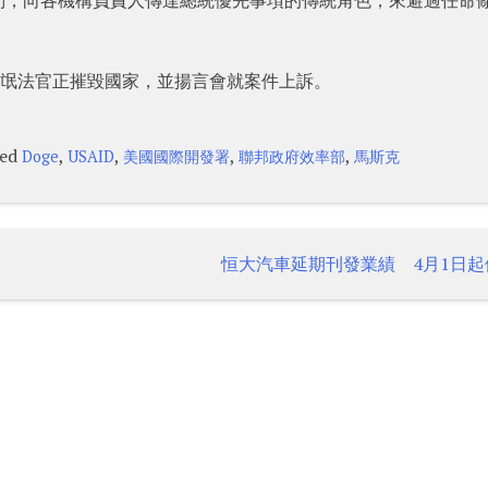
，有流氓法官正摧毀國家，並揚言會就案件上訴。
ged
,
,
,
,
Doge
USAID
美國國際開發署
聯邦政府效率部
馬斯克
恒大汽車延期刊發業績 4月1日起