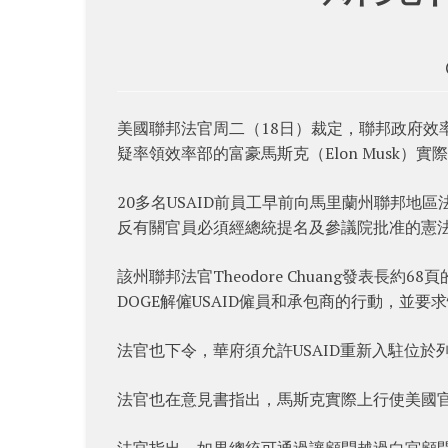
美國聯邦法官周二（18日）裁定，聯邦政府效率
疑率領效率部的富豪馬斯克（Elon Musk）
20多名USAID前員工早前向馬里蘭州聯邦地
反有關官員必須經總統提名及參議院批准的憲
該州聯邦法官Theodore Chuang發表長約
DOGE解僱USAID僱員和承包商的行動，並要
法官也下令，華府須允許USAID重新入駐位於
法官也在意見書指出，馬斯克實際上行使美國
法官指出，如果總統可通過讓顧問越過白宮顧