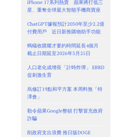
iPhone 17系列熱賣 蘋果將打低三
星、重奪全球最大智能手機商寶座
ChatGPT據報預計2030年至少2.2億
付費用戶 近日新推購物助手功能
螞蟻收購耀才要約時間延長4個月
截止日期延至2026年3月25日
人口老化成增長「計時炸彈」 EBRD
促刺激生育
烏修訂19點和平方案 本周料無「特
澤會」
勒令蘋果Google整頓 打擊冒充政府
詐騙
削政府支出浪費 推日版DOGE