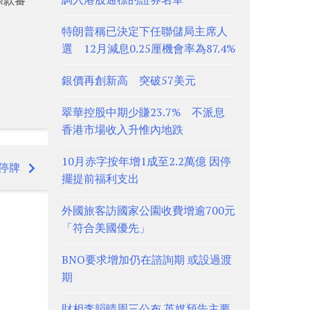
特朗普稱已決定下任聯儲局主席人
選 12月減息0.25厘機會率為87.4%
銀價再創新高 突破57美元
翠華控股中期少賺23.7% 不派息
香港市場收入升惟內地跌
10月赤字按年增1成至2.2萬億 因停
停牌
擺提前福利支出
外國旅客訪國家公園收費增逾700元
「符合美國優先」
BNO要求增加仍在諮詢期 或設過渡
期
財相李韻晴周三公布 英媒預告主要