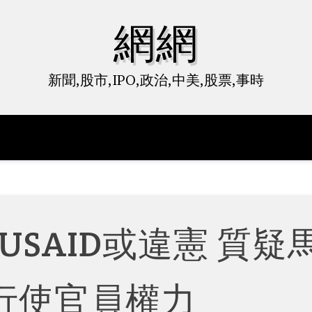
網網
新聞,股市,IPO,政治,中美,股票,事時
SAID或違憲 質疑
行使官員權力