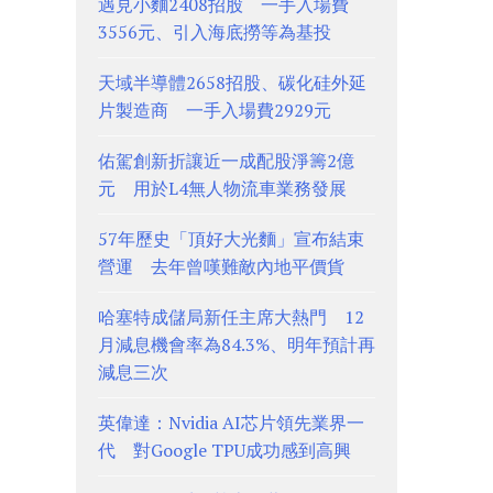
遇見小麵2408招股 一手入場費
3556元、引入海底撈等為基投
天域半導體2658招股、碳化硅外延
片製造商 一手入場費2929元
佑駕創新折讓近一成配股淨籌2億
元 用於L4無人物流車業務發展
57年歷史「頂好大光麵」宣布結束
營運 去年曾嘆難敵內地平價貨
哈塞特成儲局新任主席大熱門 12
月減息機會率為84.3%、明年預計再
減息三次
英偉達：Nvidia AI芯片領先業界一
代 對Google TPU成功感到高興