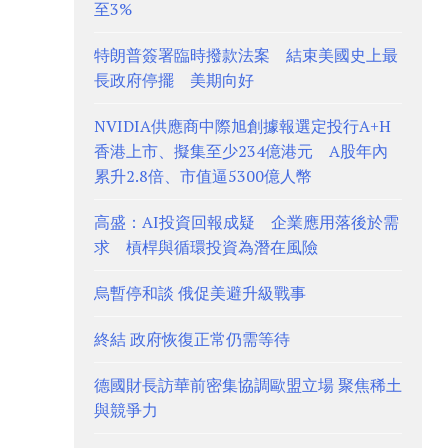
至3%
特朗普簽署臨時撥款法案 結束美國史上最
長政府停擺 美期向好
NVIDIA供應商中際旭創據報選定投行A+H
香港上市、擬集至少234億港元 A股年內
累升2.8倍、市值逼5300億人幣
高盛：AI投資回報成疑 企業應用落後於需
求 槓桿與循環投資為潛在風險
烏暫停和談 俄促美避升級戰事
終結 政府恢復正常仍需等待
德國財長訪華前密集協調歐盟立場 聚焦稀土
與競爭力