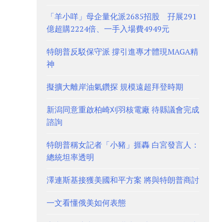
「羊小咩」母企量化派2685招股 孖展291
億超購2224倍、一手入場費4949元
特朗普反駁保守派 撐引進專才體現MAGA精
神
擬擴大離岸油氣鑽探 規模遠超拜登時期
新潟同意重啟柏崎刈羽核電廠 待縣議會完成
諮詢
特朗普稱女記者「小豬」捱轟 白宮發言人：
總統坦率透明
澤連斯基接獲美國和平方案 將與特朗普商討
一文看懂俄美如何表態