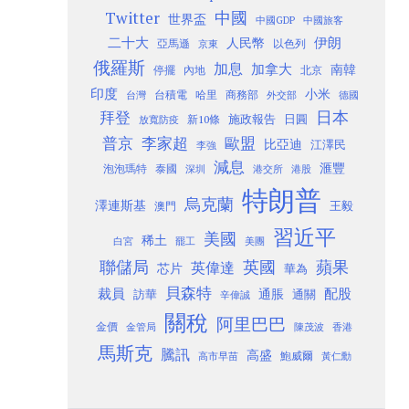
Twitter
中國
世界盃
中國GDP
中國旅客
二十大
伊朗
人民幣
以色列
亞馬遜
京東
俄羅斯
加息
加拿大
南韓
內地
停擺
北京
印度
小米
台灣
台積電
哈里
商務部
外交部
德國
日本
拜登
施政報告
日圓
新10條
放寬防疫
歐盟
普京
李家超
比亞迪
江澤民
李強
減息
滙豐
泡泡瑪特
泰國
深圳
港股
港交所
特朗普
烏克蘭
澤連斯基
澳門
王毅
習近平
美國
稀土
白宮
罷工
美團
聯儲局
蘋果
英國
英偉達
芯片
華為
貝森特
裁員
配股
通脹
訪華
通關
辛偉誠
關稅
阿里巴巴
金價
金管局
香港
陳茂波
馬斯克
騰訊
高盛
高市早苗
鮑威爾
黃仁勳