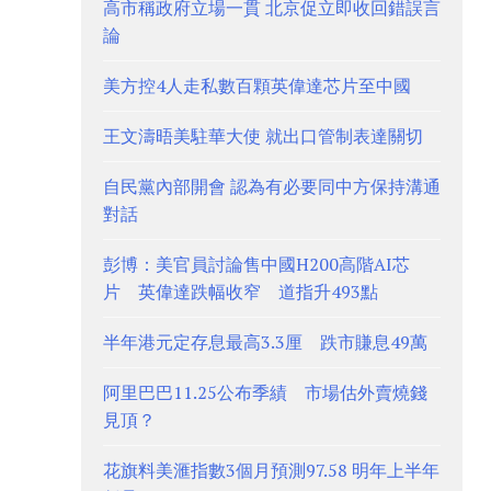
高市稱政府立場一貫 北京促立即收回錯誤言
論
美方控4人走私數百顆英偉達芯片至中國
王文濤晤美駐華大使 就出口管制表達關切
自民黨內部開會 認為有必要同中方保持溝通
對話
彭博：美官員討論售中國H200高階AI芯
片 英偉達跌幅收窄 道指升493點
半年港元定存息最高3.3厘 跌市賺息49萬
阿里巴巴11.25公布季績 市場估外賣燒錢
見頂？
花旗料美滙指數3個月預測97.58 明年上半年