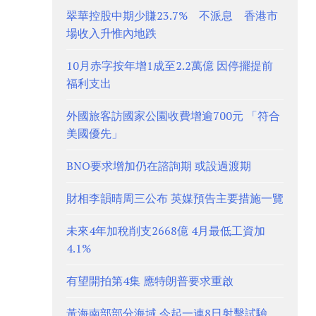
翠華控股中期少賺23.7% 不派息 香港市
場收入升惟內地跌
10月赤字按年增1成至2.2萬億 因停擺提前
福利支出
外國旅客訪國家公園收費增逾700元 「符合
美國優先」
BNO要求增加仍在諮詢期 或設過渡期
財相李韻晴周三公布 英媒預告主要措施一覽
未來4年加稅削支2668億 4月最低工資加
4.1%
有望開拍第4集 應特朗普要求重啟
黃海南部部分海域 今起一連8日射擊試驗