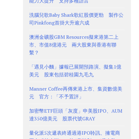
能力大提升 支持多種語言
洗腦兒歌Baby Shark歌紅股價更勁 製作公
司Pinkfong首掛大升逾六成
澳洲金礦股GBM Resources擬來港第二上
市、市值8億港元 兩大股東與香港有聯
繫？
「遇見小麵」據報已展開預路演、擬集1億
美元 股東包括碧桂園九毛九
Manner Coffee再傳來港上市、集資數億美
元 官方：「不予置評」
加密幣ETF巨頭「灰度」申美股IPO、AUM
達350億美元 股票代號GRAY
量化派5次遞表終通過港IPO聆訊、擁電商