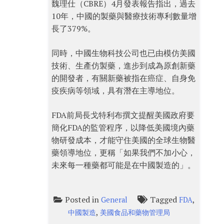
魏理仕（CBRE）4月發表報告指出，過去
10年，中國的製藥與醫療技術專利數量增
長了379%。
同時，中國生物科技公司也已由模仿美國
技術、生產仿製藥，進步到成為原創新藥
的開發者，有關新藥被指在癌症、自身免
疫疾病等領域，具有潛在主導地位。
FDA前局長戈特利布撰文提醒美國政府要
簡化FDA的監管程序，以降低美國境內藥
物研發成本，才能守住美國的全球生物醫
藥領導地位，更稱「如果我們不加小心，
未來每一種藥都可能是在中國製造的」。
Posted in
Tagged
,
General
FDA
,
中國製造
美國食品和藥物管理局