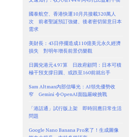
國泰航空、香港快運10月共接載320萬人
次 前者聖誕預訂強健、後者密切留意日本
需求
美財長：43日停擺造成110億美元永久經濟
損失 對明年增長前景仍樂觀
日圓兌港元4.97算 日政府顧問：日本可積
極干預支撐日圓、或跌至160前就出手
Sam Altman內部信曝光：AI領先優勢收
窄 Gemini 令OpenAI面臨嚴峻挑戰
「港話通」試行版上架 即時回應日常生活
問題
Google Nano Banana Pro來了！生成圖像