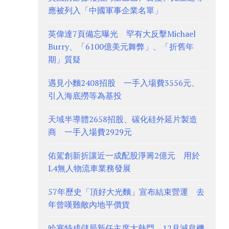
應被列入「中國軍事企業名單」
英偉達7頁備忘曝光 罕有大反擊Michael
Burry、「6100億美元舞弊」、「折舊年
期」質疑
遇見小麵2408招股 一手入場費3556元、
引入海底撈等為基投
天域半導體2658招股、碳化硅外延片製造
商 一手入場費2929元
佑駕創新折讓近一成配股淨籌2億元 用於
L4無人物流車業務發展
57年歷史「頂好大光麵」宣布結束營運 去
年曾嘆難敵內地平價貨
哈塞特成儲局新任主席大熱門 12月減息機