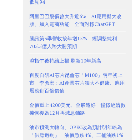
低見94
阿里巴巴股價曾大升近6% AI應用擬大改
版、加入電商功能 全面對標ChatGPT
騰訊第3季營收按年增15% 經調整純利
705.5億人幣大勝預期
滬指午後持續上揚 刷新10年新高
百度自研AI芯片昆侖芯「M100」明年初上
市 李彥宏：AI產業芯片獨大不健康、應用
層應創百倍價值
金價重上4200美元、金股造好 憧憬經濟數
據恢復為12月再減息鋪路
油市預測大轉向、OPEC改為預計明年略為
「供應過剩」 油價急跌4%、三桶油跌1%