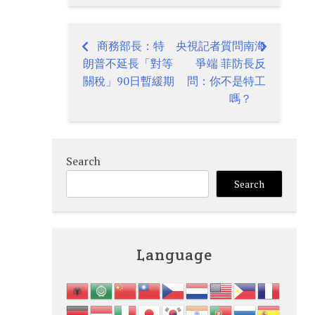
商務部長：特
央視記者質問南海
Post
朗普不延長「對等
爭端 菲防長反
navigation
關稅」90日暫緩期
問：你不是特工
嗎？
Search
Search
Language