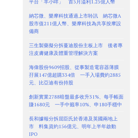
平台「羊小咩」 首5月溢利1.25億人幣
納芯微、樂摩科技通過上市聆訊 納芯微A
股市值211億人幣、樂摩科技為共享按摩設
備商
三生製藥擬分拆蔓迪股份主板上市 後者專
注皮膚健康及體重管理解決方案
海偉股份9609招股、從事製造電容器薄膜
孖展147億超購334倍 一手入場費約2885
元、比亞迪有份持股
創新實業2788暗盤最多收升31%、每手帳面
賺1680元 一手中籤率10%、申180手穩中
長和據報分拆屈臣氏於香港及英國兩地上
市 料集資約156億元、明年上半年啟動
IPO