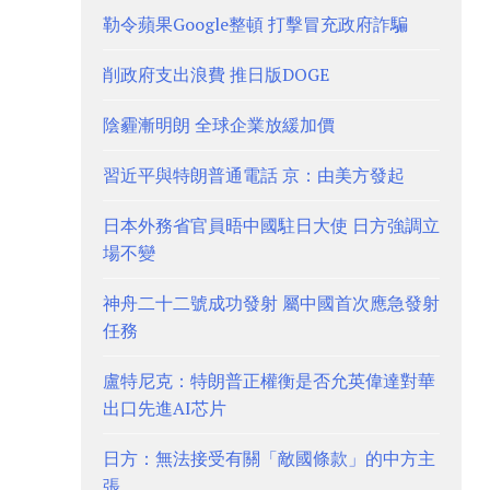
勒令蘋果Google整頓 打擊冒充政府詐騙
削政府支出浪費 推日版DOGE
陰霾漸明朗 全球企業放緩加價
習近平與特朗普通電話 京：由美方發起
日本外務省官員晤中國駐日大使 日方強調立
場不變
神舟二十二號成功發射 屬中國首次應急發射
任務
盧特尼克：特朗普正權衡是否允英偉達對華
出口先進AI芯片
日方：無法接受有關「敵國條款」的中方主
張