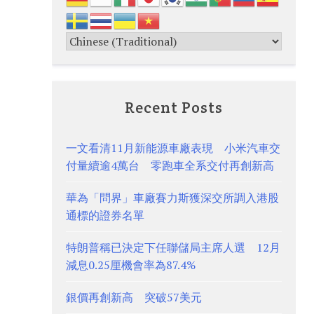
Recent Posts
一文看清11月新能源車廠表現 小米汽車交
付量續逾4萬台 零跑車全系交付再創新高
華為「問界」車廠賽力斯獲深交所調入港股
通標的證券名單
特朗普稱已決定下任聯儲局主席人選 12月
減息0.25厘機會率為87.4%
銀價再創新高 突破57美元