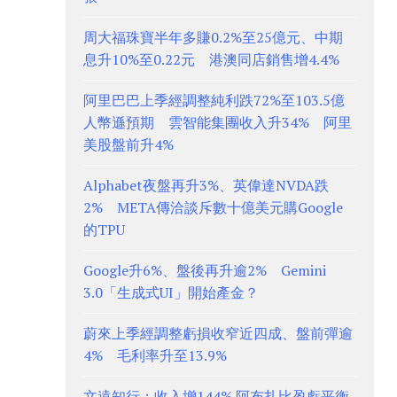
周大福珠寶半年多賺0.2%至25億元、中期
息升10%至0.22元 港澳同店銷售增4.4%
阿里巴巴上季經調整純利跌72%至103.5億
人幣遜預期 雲智能集團收入升34% 阿里
美股盤前升4%
Alphabet夜盤再升3%、英偉達NVDA跌
2% META傳洽談斥數十億美元購Google
的TPU
Google升6%、盤後再升逾2% Gemini
3.0「生成式UI」開始產金？
蔚來上季經調整虧損收窄近四成、盤前彈逾
4% 毛利率升至13.9%
文遠知行：收入增144% 阿布扎比盈虧平衡