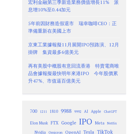
宏利金融第三季新造業務價值增長11% 派
息增10%至0.44加元
5年前因財務造假退市 瑞幸咖啡CEO：正
準備重新在美國上市
京東工業據報擬11月展開IPO預路演、12月
掛牌 集資最多6億美元
再有美股中概股有意回流香港 特賣電商唯
品會據報擬最快明年來港IPO 今年股價累
升47%、市值逼百億美元
9988
700
1810
AI
Apple
1211
9992
ChatGPT
IPO
Google
FTX
Meta
Elon Musk
Netflix
TikTok
Tesla
OpenAI
Nvidia
Omicron