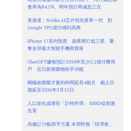
會率為84.3%、明年預計再減息三次
英偉達：Nvidia AI芯片領先業界一代 對
Google TPU成功感到高興
iPhone 17系列熱賣 蘋果將打低三星、重
奪全球最大智能手機商寶座
ChatGPT據報預計2030年至少2.2億付費用
戶 近日新推購物助手功能
螞蟻收購耀才要約時間延長4個月 截止日
期延至2026年3月25日
人口老化成增長「計時炸彈」 EBRD促刺激
生育
烏修訂19點和平方案 本周料無「特澤會」