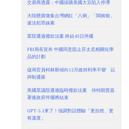
交易商透露：中國採購美國大豆陷入停滯
大陸懸賞徵集台灣網紅「八炯」「閩南狼」
違法犯罪線索
眾院通過撥款法案 終結43日停擺
FBI局長宣布 中國同意阻止芬太尼相關化學
品的計劃
儲局官員柯林斯傾向12月維持利率不變 以
抑制通脹
美國眾議院通過臨時撥款法案 待特朗普簽
署後政府停擺將結束
GPT-5.1來了！強調對話體驗「更自然、更
有溫度」