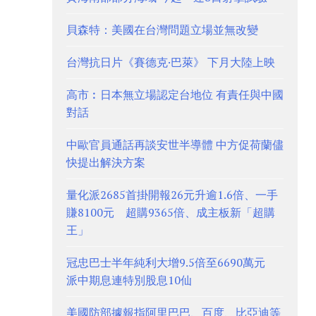
貝森特：美國在台灣問題立場並無改變
台灣抗日片《賽德克·巴萊》 下月大陸上映
高市︰日本無立場認定台地位 有責任與中國
對話
中歐官員通話再談安世半導體 中方促荷蘭儘
快提出解決方案
量化派2685首掛開報26元升逾1.6倍、一手
賺8100元 超購9365倍、成主板新「超購
王」
冠忠巴士半年純利大增9.5倍至6690萬元
派中期息連特別股息10仙
美國防部據報指阿里巴巴、百度、比亞迪等